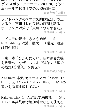
ゲン スポットクーラー 79800020」がタイ
ムセールで10％オフの5万3999円に
（2026年08月05日）
ソフトバンクのスマホ契約数減はいつ止
まる？ 宮川社長が反転の時期を語る
ホッピング対策は「真剣にやりすぎた」
（2026年08月04日）
「ドコモの銀行」きょう始動 「d
NEOBANK」消滅、最大4.5％還元 強み
は何か解説
（2026年08月03日）
JR東日本「分かりにくい」新幹線券売機
を改善へ なぜ、スマホではなく「駅で
の最短1分購入」を実現？
（2026年07月04日）
2026年の“本気”カメラスマホ「Xiaomi 17
Ultra」と「OPPO Find X9 Ultra」、写りの
違いを徹底比較してみた
（2026年08月05日）
Rakuten Linkに「AI通話要約機能」、楽天
モバイル契約者は追加料金なしで使える
（2026年08月05日）