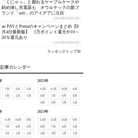
「くにゃっ」と握れるケーブルケースや
斜め挿し充電器も オウルテックの新ブ
ランド「soft」のアイデアに注目
（2026年08月05日）
au PAYとPontaのキャンペーンまとめ【8
月4日最新版】 1万ポイント還元や10～
20％還元あり
（2026年08月04日）
ランキングトップ30
去記事カレンダー
年
2025年
7月
6月
5月
12月
11月
10月
9月
3月
2月
1月
8月
7月
6月
5月
4月
3月
2月
1月
年
2023年
11月
10月
9月
12月
11月
10月
9月
7月
6月
5月
8月
7月
6月
5月
3月
2月
1月
4月
3月
2月
1月