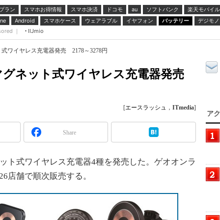
プラン
スマホお得情報
スマホ決済
ドコモ
ソフトバンク
楽天モバイル
au
スマホケース
ウェアラブル
イヤフォン
バッテリー
デジモノ
ne
Android
sored ｜
IIJmio
ワイヤレス充電器発売 2178～3278円
マグネット式ワイヤレス充電器発売
[
エースラッシュ
，
ITmedia
]
アク
Share
ット式ワイヤレス充電器4種を発売した。ゲオオンラ
26店舗で順次販売する。