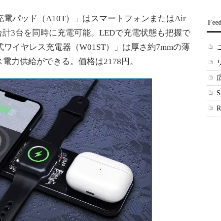
充電パッド（A10T）」はスマートフォンまたはAir
Fee
tchの合計3台を同時に充電可能。LEDで充電状態も把握で
式ワイヤレス充電器（W01ST）」は厚さ約7mmの薄
電力供給ができる。価格は2178円。