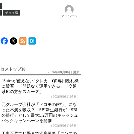
チョイ得
マイページ
セストップ10
2026年08月06日 更新
“Suicaが使えない”クレカ・QR専用改札機
に賛否 「問題なく運用できる」「交通
系ICの方がスムーズ」
（2026年08月05日）
元グループ会社が「ドコモの銀行」にな
った不満を吸収？ SBI新生銀行が「SBI
の銀行」として最大5.2万円のキャッシュ
バックキャンペーンを開催
（2026年08月05日）
工事不要で14畳まで冷房可能「タンスの