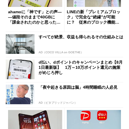
ahamoに「神です」との声―
LINEの新「プレミアムブロッ
―値段そのままで40GBに
ク」で完全な“絶縁”が可能
「課金されたのかと思った」
に？ 従来のブロック機能と
と戸惑いも
の決定的な違い
すべてが絶景、収益も得られるその仕組みとは
AD（COCO VILLA on GOETHE）
d払い、dポイントのキャンペーンまとめ【8月
1日最新版】 1万～10万ポイント還元の施策
がめじろ押し
「夜中起きる原因は脳」4時間睡眠の人必見
AD（ビタブリッドジャパン）