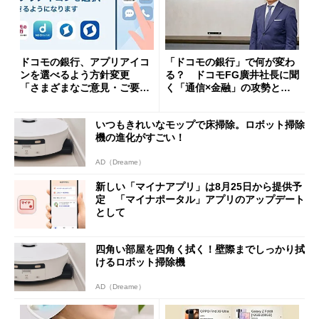
ドコモの銀行、アプリアイコ
「ドコモの銀行」で何が変わ
ンを選べるよう方針変更
る？ ドコモFG廣井社長に聞
「さまざまなご意見・ご要望
く「通信×金融」の攻勢とグ
を踏まえ」
ループ戦略
いつもきれいなモップで床掃除。ロボット掃除
機の進化がすごい！
AD（Dreame）
新しい「マイナアプリ」は8月25日から提供予
定 「マイナポータル」アプリのアップデート
として
四角い部屋を四角く拭く！壁際までしっかり拭
けるロボット掃除機
AD（Dreame）