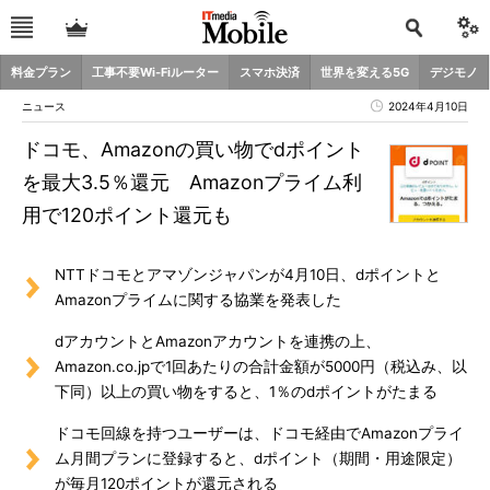
料金プラン
工事不要Wi-Fiルーター
スマホ決済
世界を変える5G
デジモノ
ニュース
2024年4月10日
ドコモ、Amazonの買い物でdポイント
を最大3.5％還元 Amazonプライム利
用で120ポイント還元も
NTTドコモとアマゾンジャパンが4月10日、dポイントと
Amazonプライムに関する協業を発表した
dアカウントとAmazonアカウントを連携の上、
Amazon.co.jpで1回あたりの合計金額が5000円（税込み、以
下同）以上の買い物をすると、1％のdポイントがたまる
ドコモ回線を持つユーザーは、ドコモ経由でAmazonプライ
ム月間プランに登録すると、dポイント（期間・用途限定）
が毎月120ポイントが還元される