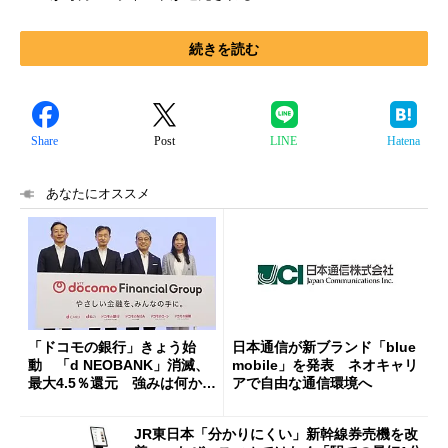
続きを読む
Share
Post
LINE
Hatena
あなたにオススメ
「ドコモの銀行」きょう始
日本通信が新ブランド「blue
動 「d NEOBANK」消滅、
mobile」を発表 ネオキャリ
最大4.5％還元 強みは何か解
アで自由な通信環境へ
説
JR東日本「分かりにくい」新幹線券売機を改