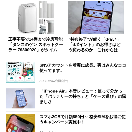
工事不要で14畳まで冷房可能
“特典終了”が続く「d払い」
「タンスのゲン スポットクー
「dポイント」のお得さはど
ラー 79800020」がタイムセ
う変わるのか これからは
ールで10％オフの5万3999円
「dカード」の利用が得策？
に
SNSアカウントを着実に成長。実はみんなココ
使ってます。
AD（Dreaw合同会社）
「iPhone Air」本音レビュー：使って分かっ
た「バッテリーの持ち」と「ケース選び」の悩
ましさ
スマホ2GBで月額850円～ 格安SIMをお得に使
うキャンペーン実施中！