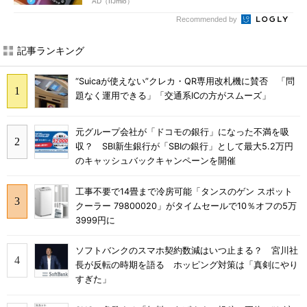
AD（IIJmio）
Recommended by
記事ランキング
“Suicaが使えない”クレカ・QR専用改札機に賛否 「問
題なく運用できる」「交通系ICの方がスムーズ」
元グループ会社が「ドコモの銀行」になった不満を吸
収？ SBI新生銀行が「SBIの銀行」として最大5.2万円
のキャッシュバックキャンペーンを開催
工事不要で14畳まで冷房可能「タンスのゲン スポット
クーラー 79800020」がタイムセールで10％オフの5万
3999円に
ソフトバンクのスマホ契約数減はいつ止まる？ 宮川社
長が反転の時期を語る ホッピング対策は「真剣にやり
すぎた」