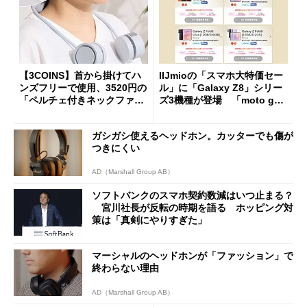
【3COINS】首から掛けてハ
IIJmioの「スマホ大特価セー
ンズフリーで使用、3520円の
ル」に「Galaxy Z8」シリー
「ペルチェ付きネックファ
ズ3機種が登場 「moto g37
ン」
j」や「OPPO Find X9 Ultr
a」も
ガシガシ使えるヘッドホン。カッターでも傷が
つきにくい
AD（Marshall Group AB）
ソフトバンクのスマホ契約数減はいつ止まる？
宮川社長が反転の時期を語る ホッピング対
策は「真剣にやりすぎた」
マーシャルのヘッドホンが「ファッション」で
終わらない理由
AD（Marshall Group AB）