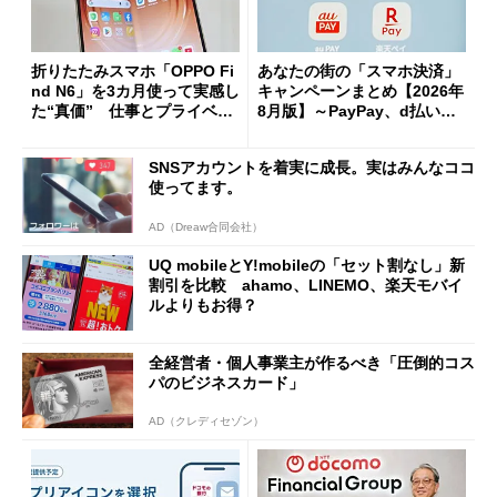
折りたたみスマホ「OPPO Fi
あなたの街の「スマホ決済」
nd N6」を3カ月使って実感し
キャンペーンまとめ【2026年
た“真価” 仕事とプライベー
8月版】～PayPay、d払い、a
トで大活躍
u PAY、楽天ペイ
SNSアカウントを着実に成長。実はみんなココ
使ってます。
AD（Dreaw合同会社）
UQ mobileとY!mobileの「セット割なし」新
割引を比較 ahamo、LINEMO、楽天モバイ
ルよりもお得？
全経営者・個人事業主が作るべき「圧倒的コス
パのビジネスカード」
AD（クレディセゾン）