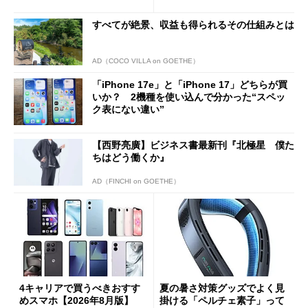
Cの方がスムーズ」
すべてが絶景、収益も得られるその仕組みとは
AD（COCO VILLA on GOETHE）
「iPhone 17e」と「iPhone 17」どちらが買
いか？ 2機種を使い込んで分かった“スペッ
ク表にない違い”
【西野亮廣】ビジネス書最新刊『北極星 僕た
ちはどう働くか』
AD（FINCHI on GOETHE）
4キャリアで買うべきおすす
夏の暑さ対策グッズでよく見
めスマホ【2026年8月版】
掛ける「ペルチェ素子」って