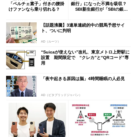
「ペルチェ素子」付きの腰掛
銀行」になった不満を吸収？
けファンなら乗り切れる？
SBI新生銀行が「SBIの銀
行」として最大5.2万円のキャ
ッシュバックキャンペーンを
【話題沸騰】3連単連続的中の競馬予想サイ
開催
ト、ついに判明
AD（ルーツ）
“Suicaが使えない”改札、東京メトロ上野駅に
設置 期間限定で “クレカ”と“QRコード”専
用
「夜中起きる原因は脳」4時間睡眠の人必見
AD（ビタブリッドジャパン）