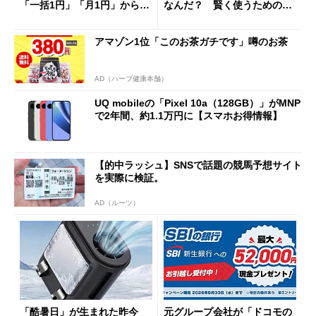
「一括1円」「月1円」からお
なんだ？ 賢く使うための注
得なiPhone／Pixel／Galaxy
意点も
まで
アマゾン1位「このお茶ガチです」噂のお茶
AD（ハーブ健康本舗）
UQ mobileの「Pixel 10a（128GB）」がMNP
で2年間、約1.1万円に【スマホお得情報】
【的中ラッシュ】SNSで話題の競馬予想サイト
を実際に検証。
AD（ルーツ）
「酷暑日」が生まれた昨今
元グループ会社が「ドコモの