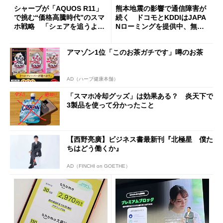
シャープが「AQUOS R11」
熊本地震の影響で通信障害が
で挑む“価格高騰時代”のスマ
続く ドコモとKDDIはJAPA
ホ戦略 「シェアを追うより
Nローミングを提供中、無料
も既存ユーザーを大切に」
Wi-Fi「00000JAPAN」も開
放
アマゾン1位「このお茶ガチです」噂のお茶
AD（ハーブ健康本舗）
「スマホ冷却グッズ」は効果ある？ 炎天下で
3製品を使って分かったこと
【西野亮廣】ビジネス書最新刊『北極星 僕た
ちはどう働くか』
AD（FINCHI on GOETHE）