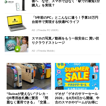
善へ なぜ、スマホではなく「駅での最短1分
購入」を実現？
「5年前のPC」とこんなに違う！予算10万円
台前半で実現する快適PCライフ
AD（ITmedia PC USER）
スマホの写真／動画をもう一段安全に 買い切
りクラウドストレージ
AD（ITmedia Mobile）
“Suicaが使えない”クレカ・
ゲオが「ゲオのサマーセール
QR専用改札機に賛否 「問
2026」を8月8日から開催、中
題なく運用できる」「交通系I
古のスマホやゲームがお得に