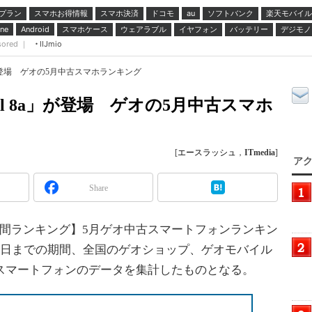
プラン
スマホお得情報
スマホ決済
ドコモ
ソフトバンク
楽天モバイル
au
スマホケース
ウェアラブル
イヤフォン
バッテリー
デジモノ
ne
Android
sored ｜
IIJmio
」が登場 ゲオの5月中古スマホランキング
el 8a」が登場 ゲオの5月中古スマホ
[
エースラッシュ
，
ITmedia
]
アク
Share
間ランキング】5月ゲオ中古スマートフォンランキン
31日までの期間、全国のゲオショップ、ゲオモバイル
古スマートフォンのデータを集計したものとなる。