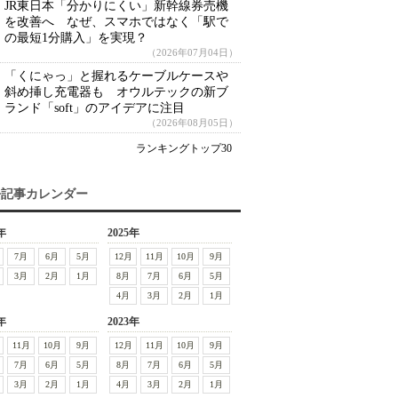
JR東日本「分かりにくい」新幹線券売機
を改善へ なぜ、スマホではなく「駅で
の最短1分購入」を実現？
（2026年07月04日）
「くにゃっ」と握れるケーブルケースや
斜め挿し充電器も オウルテックの新ブ
ランド「soft」のアイデアに注目
（2026年08月05日）
ランキングトップ30
去記事カレンダー
年
2025年
7月
6月
5月
12月
11月
10月
9月
3月
2月
1月
8月
7月
6月
5月
4月
3月
2月
1月
年
2023年
11月
10月
9月
12月
11月
10月
9月
7月
6月
5月
8月
7月
6月
5月
3月
2月
1月
4月
3月
2月
1月