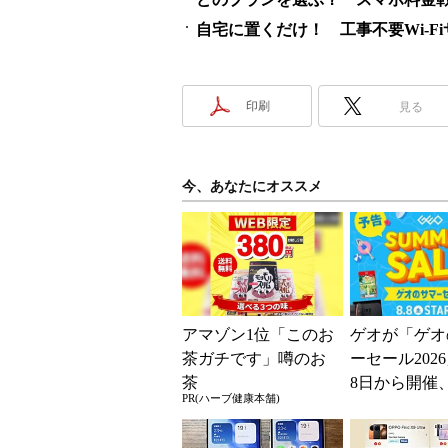
自宅に置くだけ！ 工事不要Wi-F
印刷
見る
今、あなたにオススメ
アマゾン1位「このお
ゲオが「ゲオ
茶ガチです」噂のお
ーセール202
茶
8日から開催
PR(ハーブ健康本舗)
スマホやゲー
得に