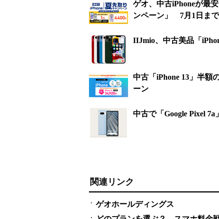
ゲオ、中古iPhoneが
ンペーン」 7月1日まで
IIJmio、中古美品「i
中古「iPhone 13」半
ーン
中古で「Google Pi
関連リンク
ゲオホールディングス
どのプランを選ぶ？ スマホ料金