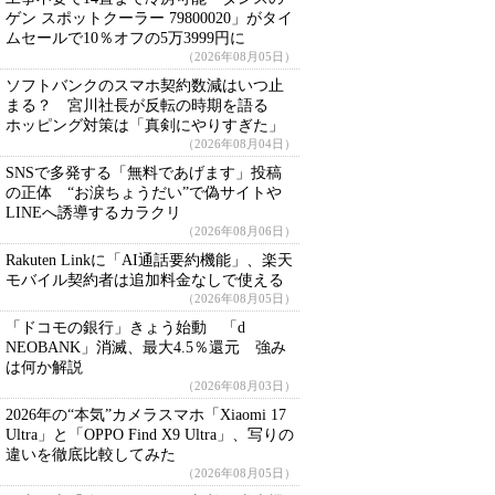
ゲン スポットクーラー 79800020」がタイ
ムセールで10％オフの5万3999円に
（2026年08月05日）
ソフトバンクのスマホ契約数減はいつ止
まる？ 宮川社長が反転の時期を語る
ホッピング対策は「真剣にやりすぎた」
（2026年08月04日）
SNSで多発する「無料であげます」投稿
の正体 “お涙ちょうだい”で偽サイトや
LINEへ誘導するカラクリ
（2026年08月06日）
Rakuten Linkに「AI通話要約機能」、楽天
モバイル契約者は追加料金なしで使える
（2026年08月05日）
「ドコモの銀行」きょう始動 「d
NEOBANK」消滅、最大4.5％還元 強み
は何か解説
（2026年08月03日）
2026年の“本気”カメラスマホ「Xiaomi 17
Ultra」と「OPPO Find X9 Ultra」、写りの
違いを徹底比較してみた
（2026年08月05日）