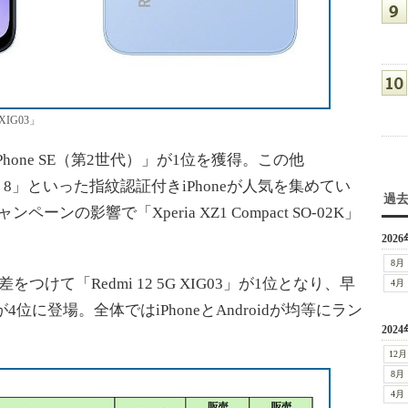
XIG03」
one SE（第2世代）」が1位を獲得。この他
hone 8」といった指紋認証付きiPhoneが人気を集めてい
過
ンペーンの影響で「Xperia XZ1 Compact SO-02K」
2026
8月
て「Redmi 12 5G XIG03」が1位となり、早
4月
a」が4位に登場。全体ではiPhoneとAndroidが均等にラン
2024
12月
8月
4月