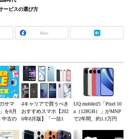
iサービスの選び方
Share
のサマ
4キャリアで買うべき
UQ mobileの「Pixel 10
6」を8月
おすすめスマホ【202
a（128GB）」がMNP
、中古の
6年8月版】「一括1
で2年間、約1.1万円
ムがお
円」「月1円」からお
に【スマホお得...
得なiPhone／...