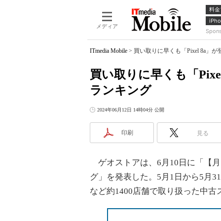
料金
iPho
メディア
Spon
ITmedia Mobile
>
買い取りに早くも「Pixel 8a
買い取りに早くも「Pix
ランキング
2024年06月12日 14時04分 公開
印刷
見る
ゲオストアは、6月10日に「【月
グ」を発表した。5月1日から5月
など約1400店舗で取り扱った中