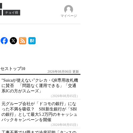
チョイ得
マイページ
セストップ10
2026年08月06日 更新
“Suicaが使えない”クレカ・QR専用改札機
に賛否 「問題なく運用できる」「交通
系ICの方がスムーズ」
（2026年08月05日）
元グループ会社が「ドコモの銀行」にな
った不満を吸収？ SBI新生銀行が「SBI
の銀行」として最大5.2万円のキャッシュ
バックキャンペーンを開催
（2026年08月05日）
工事不要で14畳まで冷房可能「タンスの