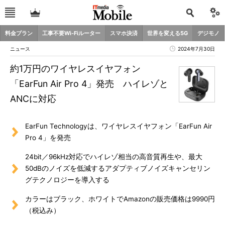
料金プラン
工事不要Wi-Fiルーター
スマホ決済
世界を変える5G
デジモノ
ニュース
2024年7月30日
約1万円のワイヤレスイヤフォン
「EarFun Air Pro 4」発売 ハイレゾと
ANCに対応
EarFun Technologyは、ワイヤレスイヤフォン「EarFun Air
Pro 4」を発売
24bit／96kHz対応でハイレゾ相当の高音質再生や、最大
50dBのノイズを低減するアダプティブノイズキャンセリン
グテクノロジーを導入する
カラーはブラック、ホワイトでAmazonの販売価格は9990円
（税込み）