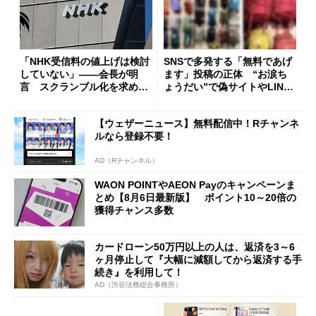
「NHK受信料の値上げは検討
SNSで多発する「無料であげ
していない」――会長が明
ます」投稿の正体 “お涙ち
言 スクランブル化を求める
ょうだい”で偽サイトやLINE
声絶えず
へ誘導するカラクリ
【ウェザーニュース】無料配信中！Rチャンネ
ルなら登録不要！
AD（Rチャンネル）
WAON POINTやAEON Payのキャンペーンま
とめ【8月6日最新版】 ポイント10～20倍の
獲得チャンス多数
カードローン50万円以上の人は、返済を3～6
ヶ月停止して『大幅に減額してから返済する手
続き』を利用して！
AD（渋谷法務総合事務所）