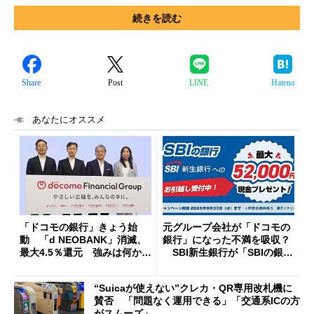
続きを読む
Share
Post
LINE
Hatena
あなたにオススメ
「ドコモの銀行」きょう始
元グループ会社が「ドコモの
動 「d NEOBANK」消滅、
銀行」になった不満を吸収？
最大4.5％還元 強みは何か解
SBI新生銀行が「SBIの銀
説
行」として最大5.2万円のキャ
ッシュバックキャンペーンを
“Suicaが使えない”クレカ・QR専用改札機に
開催
賛否 「問題なく運用できる」「交通系ICの方
がスムーズ」