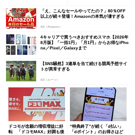
ただし「ルーラル限定で期
ペック表にない違い”
限を切った新契約」の可能性
「え、こんなセールやってたの？」80％OFF
も
以上が続々登場！Amazonの本気が凄すぎる
AD（Amazon）
4キャリアで買うべきおすすめスマホ【2026年
8月版】「一括1円」「月1円」からお得なiPho
ne／Pixel／Galaxyまで
【SNS騒然】3連単を当て続ける競馬予想サイ
トが異常すぎる
AD（ルーツ）
ドコモが念願の増収増益に好
“特典終了”が続く「d払い」
転 「ドコモMAX」好調も後
「dポイント」のお得さはど