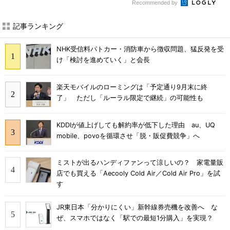
Recommended by
記事ランキング
NHK受信料パトカー・消防車から徴収問題、猛反発を受
け「検討を進めていく」と会長
楽天モバイルのローミングは「予定通り9月末に終
了」 ただし「ルーラル限定で継続」の可能性も
KDDIが値上げしても解約率が低下した理由 au、UQ
mobile、povoを循環させ「脱・販促費競争」へ
ミストが出るハンディファンって涼しいの？ 家電量販
店でも買える「Aecooly Cold Air／Cold Air Pro」を試
す
JR東日本「分かりにくい」新幹線券売機を改善へ な
ぜ、スマホではなく「駅での最短1分購入」を実現？