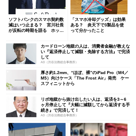
ソフトバンクのスマホ契約数
「スマホ冷却グッズ」は効果
減はいつ止まる？ 宮川社長
ある？ 炎天下で3製品を使
が反転の時期を語る ホッピ
って分かったこと
ング対策は「真剣にやりすぎ
た」
カードローン地獄の人は、消費者金融が教えな
い『返済停止して減額・免除する方法』で完済
して
AD（渋谷法務総合事務所）
厚さ約1.2mm、“ほぼ、裸”のiPad Pro（M4／
M5）向けケース「The Frost Air」発売 ケー
スフィニットから
リボ地獄から抜け出したい人は、返済を3～6
ヶ月停止して『大幅に減額してから返済する手
続き』で完済して！
AD（渋谷法務総合事務所）