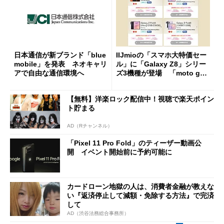
日本通信が新ブランド「blue
IIJmioの「スマホ大特価セー
mobile」を発表 ネオキャリ
ル」に「Galaxy Z8」シリー
アで自由な通信環境へ
ズ3機種が登場 「moto g37
j」や「OPPO Find X9 Ultr
a」も
【無料】洋楽ロック配信中！視聴で楽天ポイン
ト貯まる
AD（Rチャンネル）
「Pixel 11 Pro Fold」のティーザー動画公
開 イベント開始前に予約可能に
カードローン地獄の人は、消費者金融が教えな
い『返済停止して減額・免除する方法』で完済
して
AD（渋谷法務総合事務所）