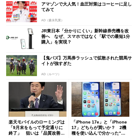
アマゾンで大人気！血圧対策はコーヒーに足し
てみて
AD（森永乳業）
JR東日本「分かりにくい」新幹線券売機を改
善へ なぜ、スマホではなく「駅での最短1分
購入」を実現？
【鬼バズ】万馬券ラッシュで拡散された競馬サ
イトが強すぎた
AD（ルーツ）
楽天モバイルのローミングは
「iPhone 17e」と「iPhone
「9月末をもって予定通りに
17」どちらが買いか？ 2機
終了」 狙いは「品質改善」
種を使い込んで分かった“ス