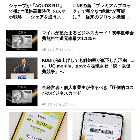
シャープが「AQUOS R11」
LINEの新「プレミアムブロッ
で挑む“価格高騰時代”のスマ
ク」で完全な“絶縁”が可能
ホ戦略 「シェアを追うより
に？ 従来のブロック機能と
も既存ユーザーを大切に」
の決定的な違い
マイルが超たまるビジネスカード！初年度年会
費無料で還元率最大1.125%
AD（クレディセゾン）
KDDIが値上げしても解約率が低下した理由 a
u、UQ mobile、povoを循環させ「脱・販促
費競争」へ
全経営者・個人事業主が作るべき「圧倒的コス
パのビジネスカード」
AD（クレディセゾン）