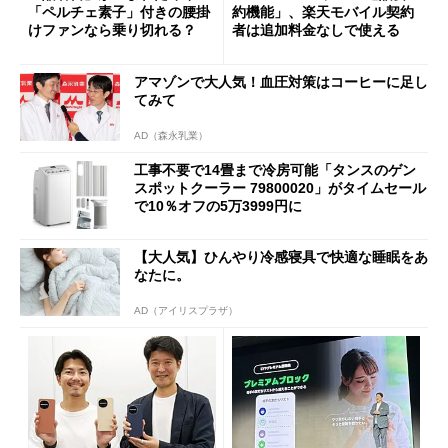
「ペルチェ素子」付きの腰掛
約機能」、楽天モバイル契約
けファンなら乗り切れる？
者は追加料金なしで使える
アマゾンで大人気！血圧対策はコーヒーに足し
てみて
AD（森永乳業）
工事不要で14畳まで冷房可能「タンスのゲン
スポットクーラー 79800020」がタイムセール
で10％オフの5万3999円に
【大人気】ひんやり冷感寝具で快適な睡眠をあ
なたに。
AD（アイリスプラザ）