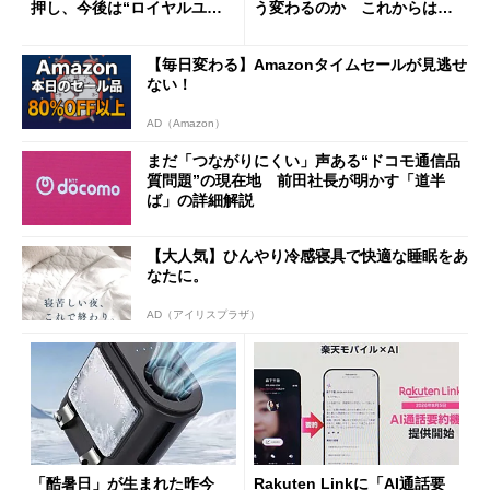
押し、今後は“ロイヤルユー
う変わるのか これからは
ザー”を重視
「dカード」の利用が得策？
【毎日変わる】Amazonタイムセールが見逃せ
ない！
AD（Amazon）
まだ「つながりにくい」声ある“ドコモ通信品
質問題”の現在地 前田社長が明かす「道半
ば」の詳細解説
【大人気】ひんやり冷感寝具で快適な睡眠をあ
なたに。
AD（アイリスプラザ）
「酷暑日」が生まれた昨今
Rakuten Linkに「AI通話要