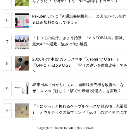
ちょうだい”で偽サイトやLINEへ誘導するカラクリ
Rakuten Linkに「AI通話要約機能」、楽天モバイル契約
者は追加料金なしで使える
「ドコモの銀行」きょう始動 「d NEOBANK」消滅、
最大4.5％還元 強みは何か解説
2026年の“本気”カメラスマホ「Xiaomi 17 Ultra」と
「OPPO Find X9 Ultra」、写りの違いを徹底比較してみ
た
JR東日本「分かりにくい」新幹線券売機を改善へ な
ぜ、スマホではなく「駅での最短1分購入」を実現？
「くにゃっ」と握れるケーブルケースや斜め挿し充電器
も オウルテックの新ブランド「soft」のアイデアに注
目
Copyright © ITmedia Inc. All Rights Reserved.