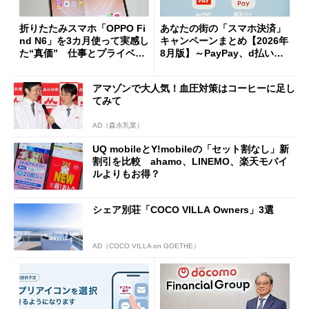
折りたたみスマホ「OPPO Fi
あなたの街の「スマホ決済」
nd N6」を3カ月使って実感し
キャンペーンまとめ【2026年
た“真価” 仕事とプライベー
8月版】～PayPay、d払い、a
トで大活躍
u PAY、楽天ペイ
アマゾンで大人気！血圧対策はコーヒーに足し
てみて
AD（森永乳業）
UQ mobileとY!mobileの「セット割なし」新
割引を比較 ahamo、LINEMO、楽天モバイ
ルよりもお得？
シェア別荘「COCO VILLA Owners」3選
AD（COCO VILLA on GOETHE）