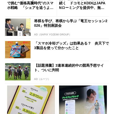
で挑む“価格高騰時代”のスマ
続く ドコモとKDDIはJAPA
ホ戦略 「シェアを追うより
Nローミングを提供中、無料
も既存ユーザーを大切に」
Wi-Fi「00000JAPAN」も開
放
将棋を学び、将棋から学ぶ「竜王セッション2
026」特別座談会
AD（SAPIX YOZEMI GROUP）
「スマホ冷却グッズ」は効果ある？ 炎天下で
3製品を使って分かったこと
【話題沸騰】3連単連続的中の競馬予想サイ
ト、ついに判明
AD（ルーツ）