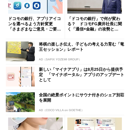
ドコモの銀行、アプリアイコ
「ドコモの銀行」で何が変わ
ンを選べるよう方針変更
る？ ドコモFG廣井社長に聞
「さまざまなご意見・ご要望
く「通信×金融」の攻勢とグ
を踏まえ」
ループ戦略
将棋の楽しさ伝え、子どもの考える力育む「竜
王セッション」レポート
AD（SAPIX YOZEMI GROUP）
新しい「マイナアプリ」は8月25日から提供予
定 「マイナポータル」アプリのアップデート
として
全国の絶景ポイントにサウナ付きのシェア別荘
を展開
AD（COCO VILLA on GOETHE）