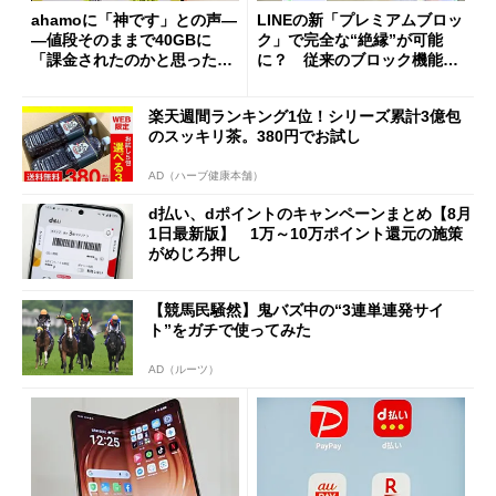
ahamoに「神です」との声―
LINEの新「プレミアムブロッ
―値段そのままで40GBに
ク」で完全な“絶縁”が可能
「課金されたのかと思った」
に？ 従来のブロック機能と
と戸惑いも
の決定的な違い
楽天週間ランキング1位！シリーズ累計3億包
のスッキリ茶。380円でお試し
AD（ハーブ健康本舗）
d払い、dポイントのキャンペーンまとめ【8月
1日最新版】 1万～10万ポイント還元の施策
がめじろ押し
【競馬民騒然】鬼バズ中の“3連単連発サイ
ト”をガチで使ってみた
AD（ルーツ）