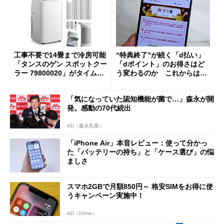
工事不要で14畳まで冷房可能
“特典終了”が続く「d払い」
「タンスのゲン スポットクー
「dポイント」のお得さはど
ラー 79800020」がタイムセ
う変わるのか これからは
ールで10％オフの5万3999円
「dカード」の利用が得策？
に
「気になっていた認知機能が菌で…」森永が開
発。感動の70代続出
AD（森永乳業）
「iPhone Air」本音レビュー：使って分かっ
た「バッテリーの持ち」と「ケース選び」の悩
ましさ
スマホ2GBで月額850円～ 格安SIMをお得に使
うキャンペーン実施中！
AD（IIJmio）