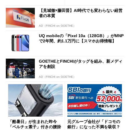
得なiPhone／Pixel／Galaxy
意点も
まで
【見城徹×藤田晋】AI時代でも変わらない経営
者の本質
AD（FINCHI on GOETHE）
UQ mobileの「Pixel 10a（128GB）」がMNP
で2年間、約1.1万円に【スマホお得情報】
GOETHEとFINCHIがタッグを組み、新メディ
アを創設
AD（FINCHI on GOETHE）
「酷暑日」が生まれた昨今
元グループ会社が「ドコモの
「ペルチェ素子」付きの腰掛
銀行」になった不満を吸収？