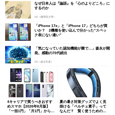
なぜ日本人は『論語』を「心のよりどころ」に
するのか
AD（國學院大學）
「iPhone 17e」と「iPhone 17」どちらが買
いか？ 2機種を使い込んで分かった“スペッ
ク表にない違い”
「気になっていた認知機能が菌で…」森永が開
発。感動の70代続出
AD（森永乳業）
4キャリアで買うべきおすす
夏の暑さ対策グッズでよく見
めスマホ【2026年8月版】
掛ける「ペルチェ素子」って
「一括1円」「月1円」からお
なんだ？ 賢く使うための注