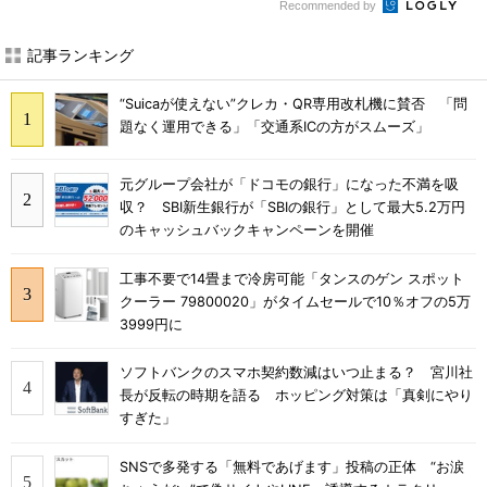
Recommended by
記事ランキング
“Suicaが使えない”クレカ・QR専用改札機に賛否 「問
題なく運用できる」「交通系ICの方がスムーズ」
元グループ会社が「ドコモの銀行」になった不満を吸
収？ SBI新生銀行が「SBIの銀行」として最大5.2万円
のキャッシュバックキャンペーンを開催
工事不要で14畳まで冷房可能「タンスのゲン スポット
クーラー 79800020」がタイムセールで10％オフの5万
3999円に
ソフトバンクのスマホ契約数減はいつ止まる？ 宮川社
長が反転の時期を語る ホッピング対策は「真剣にやり
すぎた」
SNSで多発する「無料であげます」投稿の正体 “お涙