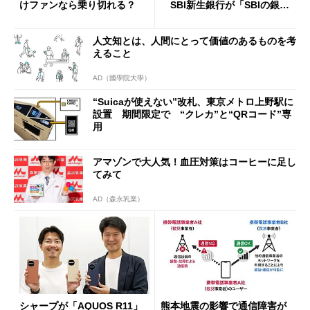
けファンなら乗り切れる？
SBI新生銀行が「SBIの銀
行」として最大5.2万円のキャ
ッシュバックキャンペーンを
人文知とは、人間にとって価値のあるものを考
開催
えること
AD（國學院大學）
“Suicaが使えない”改札、東京メトロ上野駅に
設置 期間限定で “クレカ”と“QRコード”専
用
アマゾンで大人気！血圧対策はコーヒーに足し
てみて
AD（森永乳業）
シャープが「AQUOS R11」
熊本地震の影響で通信障害が