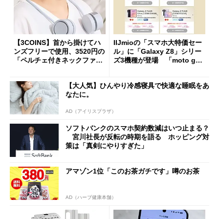
【3COINS】首から掛けてハ
IIJmioの「スマホ大特価セー
ンズフリーで使用、3520円の
ル」に「Galaxy Z8」シリー
「ペルチェ付きネックファ
ズ3機種が登場 「moto g37
ン」
j」や「OPPO Find X9 Ultr
a」も
【大人気】ひんやり冷感寝具で快適な睡眠をあ
なたに。
AD（アイリスプラザ）
ソフトバンクのスマホ契約数減はいつ止まる？
宮川社長が反転の時期を語る ホッピング対
策は「真剣にやりすぎた」
アマゾン1位「このお茶ガチです」噂のお茶
AD（ハーブ健康本舗）