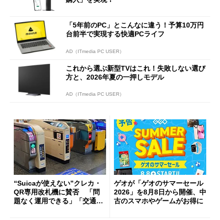
「5年前のPC」とこんなに違う！予算10万円
台前半で実現する快適PCライフ
AD（ITmedia PC USER）
これから選ぶ新型TVはこれ！失敗しない選び
方と、2026年夏の一押しモデル
AD（ITmedia PC USER）
“Suicaが使えない”クレカ・
ゲオが「ゲオのサマーセール
QR専用改札機に賛否 「問
2026」を8月8日から開催、中
題なく運用できる」「交通系I
古のスマホやゲームがお得に
Cの方がスムーズ」