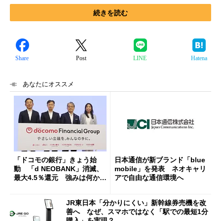
続きを読む
Share
Post
LINE
Hatena
あなたにオススメ
「ドコモの銀行」きょう始
日本通信が新ブランド「blue
動 「d NEOBANK」消滅、
mobile」を発表 ネオキャリ
最大4.5％還元 強みは何か解
アで自由な通信環境へ
説
JR東日本「分かりにくい」新幹線券売機を改
善へ なぜ、スマホではなく「駅での最短1分
購入」を実現？