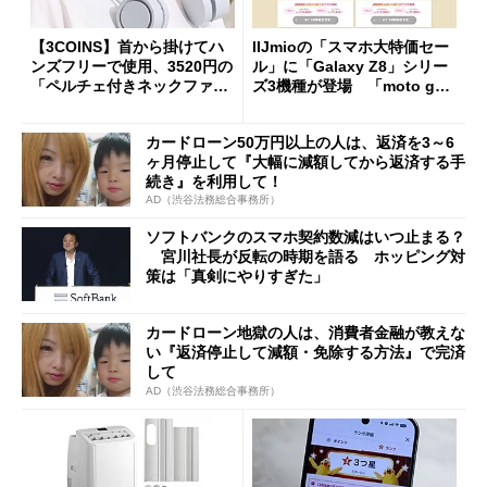
【3COINS】首から掛けてハ
IIJmioの「スマホ大特価セー
ンズフリーで使用、3520円の
ル」に「Galaxy Z8」シリー
「ペルチェ付きネックファ
ズ3機種が登場 「moto g37
ン」
j」や「OPPO Find X9 Ultr
a」も
カードローン50万円以上の人は、返済を3～6
ヶ月停止して『大幅に減額してから返済する手
続き』を利用して！
AD（渋谷法務総合事務所）
ソフトバンクのスマホ契約数減はいつ止まる？
宮川社長が反転の時期を語る ホッピング対
策は「真剣にやりすぎた」
カードローン地獄の人は、消費者金融が教えな
い『返済停止して減額・免除する方法』で完済
して
AD（渋谷法務総合事務所）