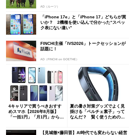
AD（ルーツ）
「iPhone 17e」と「iPhone 17」どちらが買
いか？ 2機種を使い込んで分かった“スペッ
ク表にない違い”
FINCHI主催「IVS2026」トークセッションが
話題に！
AD（FINCHI on GOETHE）
4キャリアで買うべきおすす
夏の暑さ対策グッズでよく見
めスマホ【2026年8月版】
掛ける「ペルチェ素子」って
「一括1円」「月1円」からお
なんだ？ 賢く使うための注
得なiPhone／Pixel／Galaxy
意点も
まで
【見城徹×藤田晋】AI時代でも変わらない経営