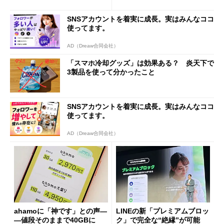
も既存ユーザーを大切に」
Wi-Fi「00000JAPAN」も開
放
SNSアカウントを着実に成長。実はみんなココ
使ってます。
AD（Dreaw合同会社）
「スマホ冷却グッズ」は効果ある？ 炎天下で
3製品を使って分かったこと
SNSアカウントを着実に成長。実はみんなココ
使ってます。
AD（Dreaw合同会社）
ahamoに「神です」との声―
LINEの新「プレミアムブロッ
―値段そのままで40GBに
ク」で完全な“絶縁”が可能