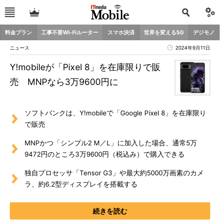
料金プラン
工事不要Wi-Fiルーター
スマホ決済
世界を変える5G
デジモノ
ニュース
2024年9月11日
Y!mobileが「Pixel 8」を在庫限りで販
売 MNPなら3万9600円に
ソフトバンクは、Y!mobileで「Google Pixel 8」を在庫限り
で販売
MNPかつ「シンプル2 M／L」に加入した場合、通常5万
9472円のところ3万9600円（税込み）で購入できる
独自プロセッサ「Tensor G3」や最大約5000万画素のカメ
ラ、約6.2型ディスプレイを搭載する
続きを読む