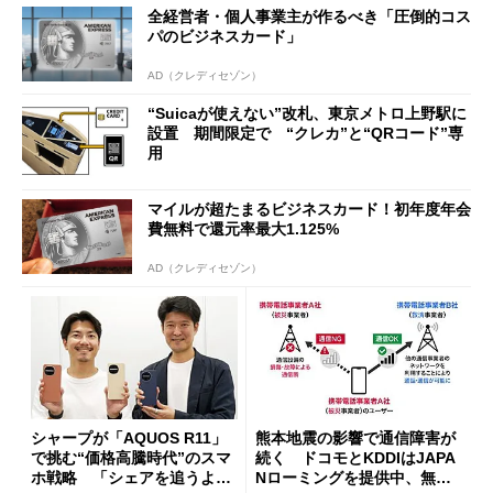
全経営者・個人事業主が作るべき「圧倒的コス
開催
パのビジネスカード」
AD（クレディセゾン）
“Suicaが使えない”改札、東京メトロ上野駅に
設置 期間限定で “クレカ”と“QRコード”専
用
マイルが超たまるビジネスカード！初年度年会
費無料で還元率最大1.125%
AD（クレディセゾン）
シャープが「AQUOS R11」
熊本地震の影響で通信障害が
で挑む“価格高騰時代”のスマ
続く ドコモとKDDIはJAPA
ホ戦略 「シェアを追うより
Nローミングを提供中、無料