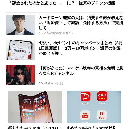
「課金されたのかと思った」
に？ 従来のブロック機能と
と戸惑いも
の決定的な違い
カードローン地獄の人は、消費者金融が教えな
い『返済停止して減額・免除する方法』で完済
して
AD（渋谷法務総合事務所）
d払い、dポイントのキャンペーンまとめ【8月
1日最新版】 1万～10万ポイント還元の施策
がめじろ押し
【何があった】マイケル晩年の真相を無料で見
るならRチャンネル
AD（Rチャンネル）
折りたたみスマホ「OPPO Fi
あなたの街の「スマホ決済」