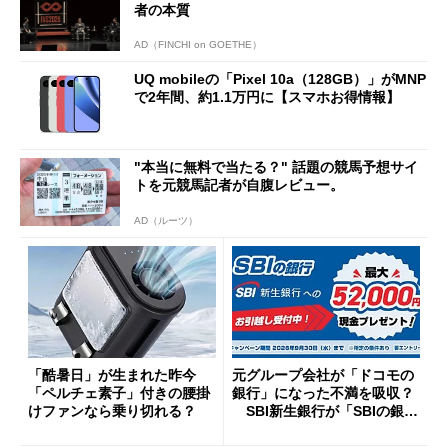
者の本質
AD（FINCHI on GOETHE）
UQ mobileの「Pixel 10a（128GB）」がMNP
で2年間、約1.1万円に【スマホお得情報】
"本当に無料で当たる？" 話題の競馬予想サイ
トを元競馬記者が自腹レビュー。
AD（ルーツ）
「酷暑日」が生まれた昨今
元グループ会社が「ドコモの
「ペルチェ素子」付きの腰掛
銀行」になった不満を吸収？
けファンなら乗り切れる？
SBI新生銀行が「SBIの銀
行」として最大5.2万円のキャ
ッシュバックキャンペーンを