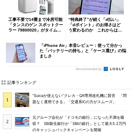
工事不要で14畳まで冷房可能
“特典終了”が続く「d払い」
「タンスのゲン スポットクー
「dポイント」のお得さはど
ラー 79800020」がタイムセ
う変わるのか これからは
ールで10％オフの5万3999円
「dカード」の利用が得策？
に
「iPhone Air」本音レビュー：使って分かっ
た「バッテリーの持ち」と「ケース選び」の悩
ましさ
Recommended by
記事ランキング
“Suicaが使えない”クレカ・QR専用改札機に賛否 「問
題なく運用できる」「交通系ICの方がスムーズ」
元グループ会社が「ドコモの銀行」になった不満を吸
収？ SBI新生銀行が「SBIの銀行」として最大5.2万円
のキャッシュバックキャンペーンを開催