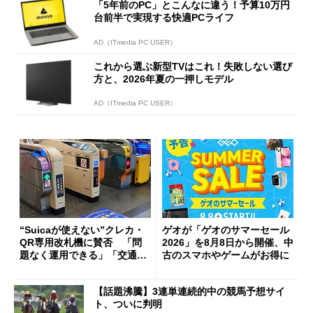
「5年前のPC」とこんなに違う！予算10万円
台前半で実現する快適PCライフ
AD（ITmedia PC USER）
これから選ぶ新型TVはこれ！失敗しない選び
方と、2026年夏の一押しモデル
AD（ITmedia PC USER）
“Suicaが使えない”クレカ・
ゲオが「ゲオのサマーセール
QR専用改札機に賛否 「問
2026」を8月8日から開催、中
題なく運用できる」「交通系I
古のスマホやゲームがお得に
Cの方がスムーズ」
【話題沸騰】3連単連続的中の競馬予想サイ
ト、ついに判明