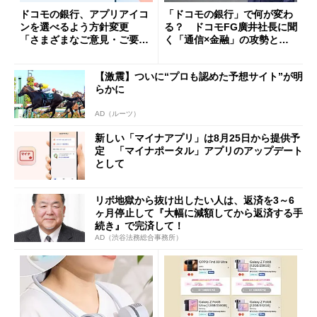
ドコモの銀行、アプリアイコ
「ドコモの銀行」で何が変わ
ンを選べるよう方針変更
る？ ドコモFG廣井社長に聞
「さまざまなご意見・ご要望
く「通信×金融」の攻勢とグ
を踏まえ」
ループ戦略
【激震】ついに“プロも認めた予想サイト”が明
らかに
AD（ルーツ）
新しい「マイナアプリ」は8月25日から提供予
定 「マイナポータル」アプリのアップデート
として
リボ地獄から抜け出したい人は、返済を3～6
ヶ月停止して『大幅に減額してから返済する手
続き』で完済して！
AD（渋谷法務総合事務所）