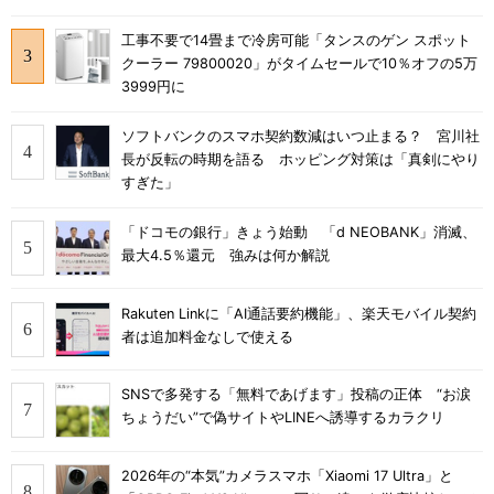
工事不要で14畳まで冷房可能「タンスのゲン スポット
クーラー 79800020」がタイムセールで10％オフの5万
3999円に
ソフトバンクのスマホ契約数減はいつ止まる？ 宮川社
長が反転の時期を語る ホッピング対策は「真剣にやり
すぎた」
「ドコモの銀行」きょう始動 「d NEOBANK」消滅、
最大4.5％還元 強みは何か解説
Rakuten Linkに「AI通話要約機能」、楽天モバイル契約
者は追加料金なしで使える
SNSで多発する「無料であげます」投稿の正体 “お涙
ちょうだい”で偽サイトやLINEへ誘導するカラクリ
2026年の“本気”カメラスマホ「Xiaomi 17 Ultra」と