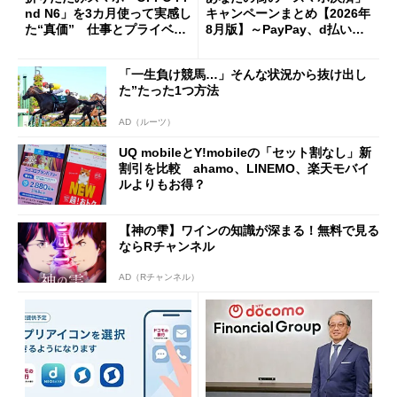
nd N6」を3カ月使って実感し
キャンペーンまとめ【2026年
た“真価” 仕事とプライベー
8月版】～PayPay、d払い、a
トで大活躍
u PAY、楽天ペイ
「一生負け競馬…」そんな状況から抜け出し
た”たった1つ方法
AD（ルーツ）
UQ mobileとY!mobileの「セット割なし」新
割引を比較 ahamo、LINEMO、楽天モバイ
ルよりもお得？
【神の雫】ワインの知識が深まる！無料で見る
ならRチャンネル
AD（Rチャンネル）