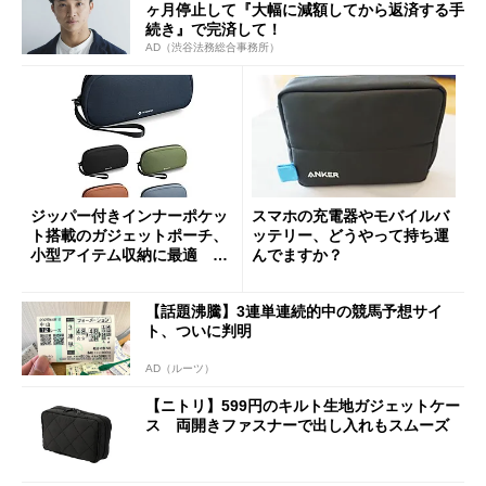
ヶ月停止して『大幅に減額してから返済する手
続き』で完済して！
AD（渋谷法務総合事務所）
ジッパー付きインナーポケッ
スマホの充電器やモバイルバ
ト搭載のガジェットポーチ、
ッテリー、どうやって持ち運
小型アイテム収納に最適 タ
んでますか？
イムセールで44％オフ
【話題沸騰】3連単連続的中の競馬予想サイ
ト、ついに判明
AD（ルーツ）
【ニトリ】599円のキルト生地ガジェットケー
ス 両開きファスナーで出し入れもスムーズ