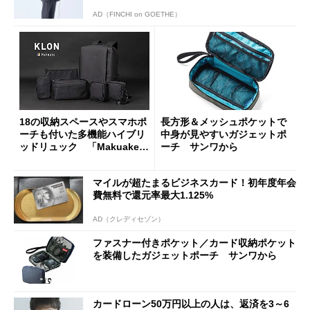
AD（FINCHI on GOETHE）
18の収納スペースやスマホポ
長方形＆メッシュポケットで
ーチも付いた多機能ハイブリ
中身が見やすいガジェットポ
ッドリュック 「Makuake」
ーチ サンワから
で予約販売
マイルが超たまるビジネスカード！初年度年会
費無料で還元率最大1.125%
AD（クレディセゾン）
ファスナー付きポケット／カード収納ポケット
を装備したガジェットポーチ サンワから
カードローン50万円以上の人は、返済を3～6