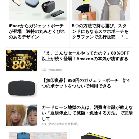
iFaceからガジェットポーチ
5つの方法で持ち運び、スタ
が登場 独特の丸みとくびれ
ンドにもなるスマホポーチを
のあるデザイン
クラファンで先行販売 「バ
ンブー・レザー」使用
「え、こんなセールやってたの？」80％OFF
以上が続々登場！Amazonの本気が凄すぎる
AD（Amazon）
【無印良品】990円のガジェットポーチ 計4
つのポケットをつないで利用できる
カードローン地獄の人は、消費者金融が教えな
い『返済停止して減額・免除する方法』で完済
して
AD（渋谷法務総合事務所）