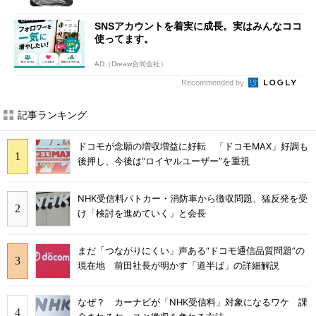
SNSアカウントを着実に成長。実はみんなココ
使ってます。
AD（Dreaw合同会社）
Recommended by
記事ランキング
ドコモが念願の増収増益に好転 「ドコモMAX」好調も
後押し、今後は“ロイヤルユーザー”を重視
NHK受信料パトカー・消防車から徴収問題、猛反発を受
け「検討を進めていく」と会長
まだ「つながりにくい」声ある“ドコモ通信品質問題”の
現在地 前田社長が明かす「道半ば」の詳細解説
なぜ？ カーナビが「NHK受信料」対象になるワケ 課