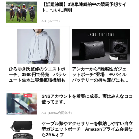
【話題沸騰】3連単連続的中の競馬予想サイ
ト、ついに判明
AD（ルーツ）
ひろゆき氏監修のウエストポ
アンカーから“難燃性ガジェ
ーチ、3960円で発売 パラシ
ットポーチ”登場 モバイル
ュート生地に容量拡張機能も
バッテリーの持ち運びにも安
心
SNSアカウントを着実に成長。実はみんなココ
使ってます。
AD（Dreaw合同会社）
ケーブル類やアクセサリーを収納しやすい自立
型ガジェットポーチ Amazonプライム会員な
ら29％オフ