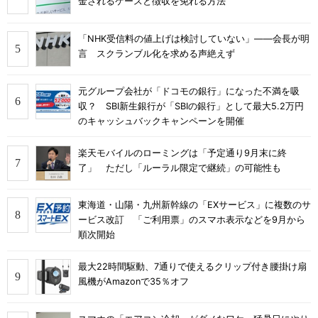
金されるケースと徴収を免れる方法
「NHK受信料の値上げは検討していない」――会長が明
言 スクランブル化を求める声絶えず
元グループ会社が「ドコモの銀行」になった不満を吸
収？ SBI新生銀行が「SBIの銀行」として最大5.2万円
のキャッシュバックキャンペーンを開催
楽天モバイルのローミングは「予定通り9月末に終
了」 ただし「ルーラル限定で継続」の可能性も
東海道・山陽・九州新幹線の「EXサービス」に複数のサ
ービス改訂 「ご利用票」のスマホ表示などを9月から
順次開始
最大22時間駆動、7通りで使えるクリップ付き腰掛け扇
風機がAmazonで35％オフ