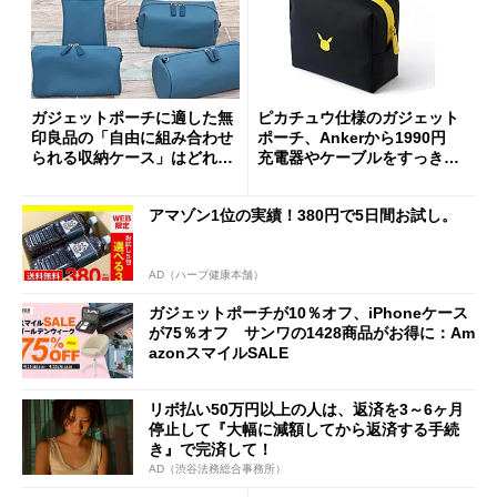
ガジェットポーチに適した無
ピカチュウ仕様のガジェット
印良品の「自由に組み合わせ
ポーチ、Ankerから1990円
られる収納ケース」はどれ？
充電器やケーブルをすっきり
モノを入れて検証してみた
収納
アマゾン1位の実績！380円で5日間お試し。
AD（ハーブ健康本舗）
ガジェットポーチが10％オフ、iPhoneケース
が75％オフ サンワの1428商品がお得に：Am
azonスマイルSALE
リボ払い50万円以上の人は、返済を3～6ヶ月
停止して『大幅に減額してから返済する手続
き』で完済して！
AD（渋谷法務総合事務所）