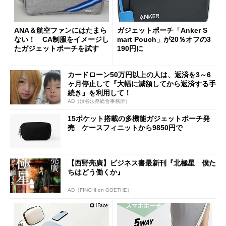
ANA＆航空ファンにはたまら
ガジェットポーチ「Anker S
ない！ CA制服をイメージし
mart Pouch」が20％オフの3
たガジェットポーチを試す
190円に
カードローン50万円以上の人は、返済を3～6
ヶ月停止して『大幅に減額してから返済する手
続き』を利用して！
AD（渋谷法務総合事務所）
15ポケット搭載の多機能ガジェットポーチ発
売 ケースフィニットから9850円で
【西野亮廣】ビジネス書最新刊『北極星 僕た
ちはどう働くか』
AD（FINCHI on GOETHE）