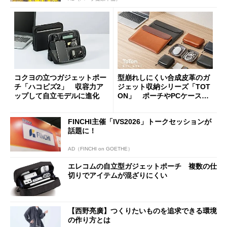
コクヨの立つガジェットポー
型崩れしにくい合成皮革のガ
チ「ハコビズ2」 収容力ア
ジェット収納シリーズ「TOT
ップして自立モデルに進化
ON」 ポーチやPCケースを
展開
FINCHI主催「IVS2026」トークセッションが
話題に！
AD（FINCHI on GOETHE）
エレコムの自立型ガジェットポーチ 複数の仕
切りでアイテムが混ざりにくい
【西野亮廣】つくりたいものを追求できる環境
の作り方とは