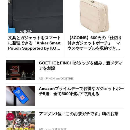
文具とガジェットをスマート
【3COINS】660円の「仕切り
に整理できる「Anker Smart
付きガジェットポーチ」 マ
Pouch Supported by KOKU
ウスやケーブルを収納できる
YO」がセールで3390円
内ポケット＆ゴムバンド付き
GOETHEとFINCHIがタッグを組み、新メディ
アを創設
AD（FINCHI on GOETHE）
Amazonプライムデーでお得なガジェットポー
チ5選 全て5000円以下で買える
アマゾン1位「このお茶ガチです」噂のお茶
AD（ハーブ健康本舗）