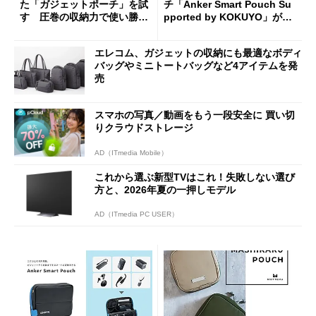
た「ガジェットポーチ」を試
チ「Anker Smart Pouch Su
す 圧巻の収納力で使い勝手
pported by KOKUYO」が1
も良好
5％オフの3390円で販売中
エレコム、ガジェットの収納にも最適なボディ
バッグやミニトートバッグなど4アイテムを発
売
スマホの写真／動画をもう一段安全に 買い切
りクラウドストレージ
AD（ITmedia Mobile）
これから選ぶ新型TVはこれ！失敗しない選び
方と、2026年夏の一押しモデル
AD（ITmedia PC USER）