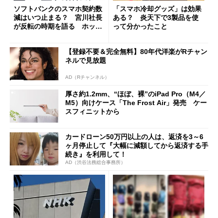
ソフトバンクのスマホ契約数
「スマホ冷却グッズ」は効果
減はいつ止まる？ 宮川社長
ある？ 炎天下で3製品を使
が反転の時期を語る ホッピ
って分かったこと
ング対策は「真剣にやりすぎ
た」
【登録不要＆完全無料】80年代洋楽がRチャン
ネルで見放題
AD（Rチャンネル）
厚さ約1.2mm、“ほぼ、裸”のiPad Pro（M4／
M5）向けケース「The Frost Air」発売 ケー
スフィニットから
カードローン50万円以上の人は、返済を3～6
ヶ月停止して『大幅に減額してから返済する手
続き』を利用して！
AD（渋谷法務総合事務所）