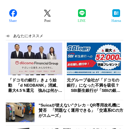
Share
Post
LINE
Hatena
あなたにオススメ
「ドコモの銀行」きょう始
元グループ会社が「ドコモの
動 「d NEOBANK」消滅、
銀行」になった不満を吸収？
最大4.5％還元 強みは何か解
SBI新生銀行が「SBIの銀
説
行」として最大5.2万円のキャ
ッシュバックキャンペーンを
“Suicaが使えない”クレカ・QR専用改札機に
開催
賛否 「問題なく運用できる」「交通系ICの方
がスムーズ」