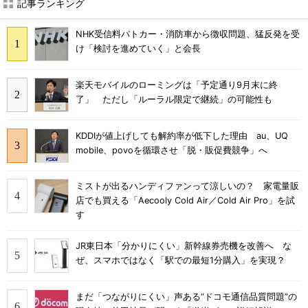
記事ランキング
NHK受信料パトカー・消防車から徴収問題、猛反発を受
け「検討を進めていく」と会長
楽天モバイルのローミングは「予定通り9月末に終
了」 ただし「ルーラル限定で継続」の可能性も
KDDIが値上げしても解約率が低下した理由 au、UQ
mobile、povoを循環させ「脱・販促費競争」へ
ミストが出るハンディファンって涼しいの？ 家電量販
店でも買える「Aecooly Cold Air／Cold Air Pro」を試
す
JR東日本「分かりにくい」新幹線券売機を改善へ な
ぜ、スマホではなく「駅での最短1分購入」を実現？
まだ「つながりにくい」声ある“ドコモ通信品質問題”の