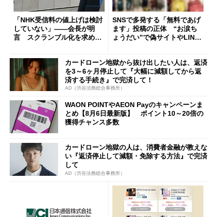
「NHK受信料の値上げは検討
SNSで多発する「無料であげ
していない」――会長が明
ます」投稿の正体 “お涙ち
言 スクランブル化を求める
ょうだい”で偽サイトやLINE
声絶えず
へ誘導するカラクリ
カードローン地獄から抜け出したい人は、返済
を3～6ヶ月停止して『大幅に減額してから返
済する手続き』で完済して！
AD（渋谷法務総合事務所）
WAON POINTやAEON Payのキャンペーンま
とめ【8月6日最新版】 ポイント10～20倍の
獲得チャンス多数
カードローン地獄の人は、消費者金融が教えな
い『返済停止して減額・免除する方法』で完済
して
AD（渋谷法務総合事務所）