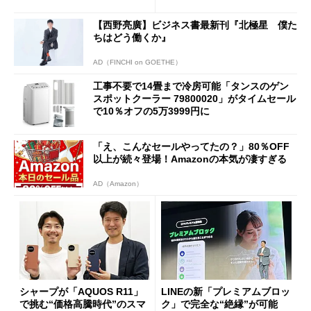
【西野亮廣】ビジネス書最新刊『北極星 僕た
ちはどう働くか』
AD（FINCHI on GOETHE）
工事不要で14畳まで冷房可能「タンスのゲン
スポットクーラー 79800020」がタイムセール
で10％オフの5万3999円に
「え、こんなセールやってたの？」80％OFF
以上が続々登場！Amazonの本気が凄すぎる
AD（Amazon）
シャープが「AQUOS R11」
LINEの新「プレミアムブロッ
で挑む“価格高騰時代”のスマ
ク」で完全な“絶縁”が可能