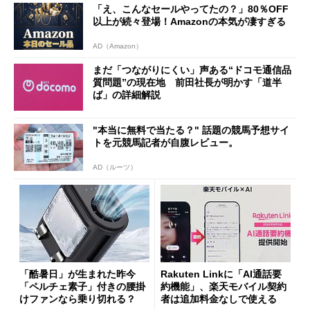
「え、こんなセールやってたの？」80％OFF
以上が続々登場！Amazonの本気が凄すぎる
AD（Amazon）
まだ「つながりにくい」声ある“ドコモ通信品
質問題”の現在地 前田社長が明かす「道半
ば」の詳細解説
"本当に無料で当たる？" 話題の競馬予想サイ
トを元競馬記者が自腹レビュー。
AD（ルーツ）
「酷暑日」が生まれた昨今
Rakuten Linkに「AI通話要
「ペルチェ素子」付きの腰掛
約機能」、楽天モバイル契約
けファンなら乗り切れる？
者は追加料金なしで使える