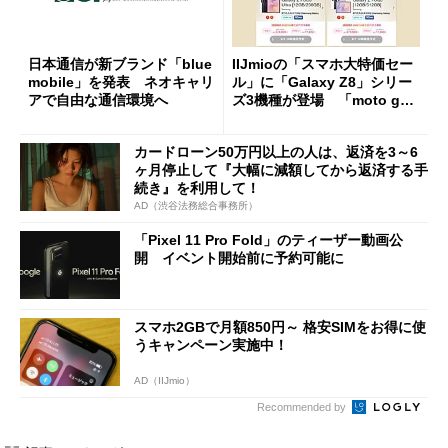
日本通信が新ブランド「blue
IIJmioの「スマホ大特価セー
mobile」を発表 ネオキャリ
ル」に「Galaxy Z8」シリー
アで自由な通信環境へ
ズ3機種が登場 「moto g37
j」や「OPPO Find X9 Ultr
a」も
カードローン50万円以上の人は、返済を3～6
ヶ月停止して『大幅に減額してから返済する手
続き』を利用して！
AD（渋谷法務総合事務所）
「Pixel 11 Pro Fold」のティーザー動画公
開 イベント開始前に予約可能に
スマホ2GBで月額850円～ 格安SIMをお得に使
うキャンペーン実施中！
AD（IIJmio）
Recommended by