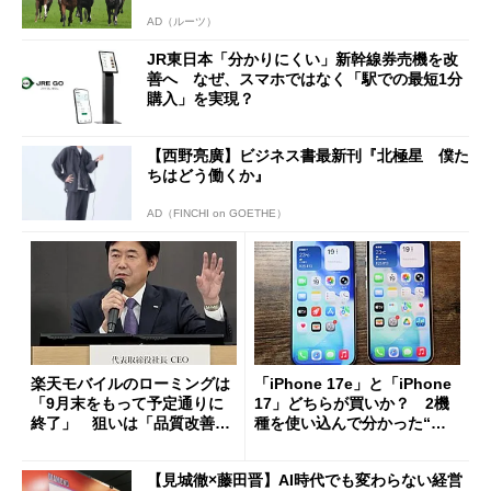
AD（ルーツ）
JR東日本「分かりにくい」新幹線券売機を改
善へ なぜ、スマホではなく「駅での最短1分
購入」を実現？
【西野亮廣】ビジネス書最新刊『北極星 僕た
ちはどう働くか』
AD（FINCHI on GOETHE）
楽天モバイルのローミングは
「iPhone 17e」と「iPhone
「9月末をもって予定通りに
17」どちらが買いか？ 2機
終了」 狙いは「品質改善」
種を使い込んで分かった“ス
ただし「ルーラル限定で期
ペック表にない違い”
限を切った新契約」の可能性
【見城徹×藤田晋】AI時代でも変わらない経営
も