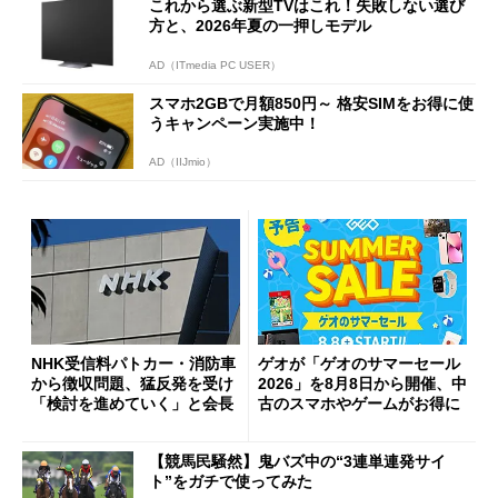
これから選ぶ新型TVはこれ！失敗しない選び
方と、2026年夏の一押しモデル
AD（ITmedia PC USER）
スマホ2GBで月額850円～ 格安SIMをお得に使
うキャンペーン実施中！
AD（IIJmio）
NHK受信料パトカー・消防車
ゲオが「ゲオのサマーセール
から徴収問題、猛反発を受け
2026」を8月8日から開催、中
「検討を進めていく」と会長
古のスマホやゲームがお得に
【競馬民騒然】鬼バズ中の“3連単連発サイ
ト”をガチで使ってみた