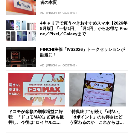
者の本質
AD（FINCHI on GOETHE）
4キャリアで買うべきおすすめスマホ【2026年
8月版】「一括1円」「月1円」からお得なiPho
ne／Pixel／Galaxyまで
FINCHI主催「IVS2026」トークセッションが
話題に！
AD（FINCHI on GOETHE）
ドコモが念願の増収増益に好
“特典終了”が続く「d払い」
転 「ドコモMAX」好調も後
「dポイント」のお得さはど
押し、今後は“ロイヤルユー
う変わるのか これからは
ザー”を重視
「dカード」の利用が得策？