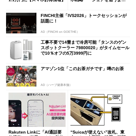
も既存ユーザーを大切に」
FINCHI主催「IVS2026」トークセッションが
話題に！
AD（FINCHI on GOETHE）
工事不要で14畳まで冷房可能「タンスのゲン
スポットクーラー 79800020」がタイムセール
で10％オフの5万3999円に
アマゾン1位「このお茶ガチです」噂のお茶
AD（ハーブ健康本舗）
Rakuten Linkに「AI通話要
“Suicaが使えない”改札、東