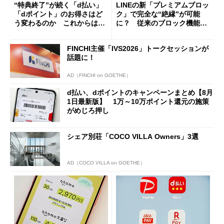
“特典終了”が続く「d払い」
LINEの新「プレミアムブロッ
「dポイント」のお得さはど
ク」で完全な“絶縁”が可能
う変わるのか これからは
に？ 従来のブロック機能と
「dカード」の利用が得策？
の決定的な違い
FINCHI主催「IVS2026」トークセッションが
話題に！
AD（FINCHI on GOETHE）
d払い、dポイントのキャンペーンまとめ【8月
1日最新版】 1万～10万ポイント還元の施策
がめじろ押し
シェア別荘「COCO VILLA Owners」3選
AD（COCO VILLA on GOETHE）