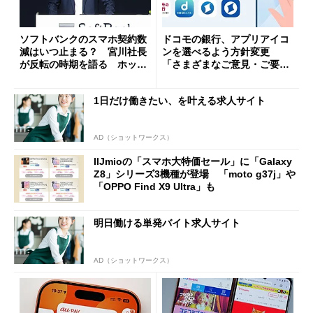
ソフトバンクのスマホ契約数
ドコモの銀行、アプリアイコ
減はいつ止まる？ 宮川社長
ンを選べるよう方針変更
が反転の時期を語る ホッピ
「さまざまなご意見・ご要望
ング対策は「真剣にやりすぎ
を踏まえ」
た」
1日だけ働きたい、を叶える求人サイト
AD（ショットワークス）
IIJmioの「スマホ大特価セール」に「Galaxy
Z8」シリーズ3機種が登場 「moto g37j」や
「OPPO Find X9 Ultra」も
明日働ける単発バイト求人サイト
AD（ショットワークス）