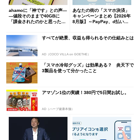
ahamoに「神です」との声―
あなたの街の「スマホ決済」
―値段そのままで40GBに
キャンペーンまとめ【2026年
「課金されたのかと思った」
8月版】～PayPay、d払い、a
と戸惑いも
u PAY、楽天ペイ
すべてが絶景、収益も得られるその仕組みとは
AD（COCO VILLA on GOETHE）
「スマホ冷却グッズ」は効果ある？ 炎天下で
3製品を使って分かったこと
アマゾン1位の実績！380円で5日間お試し。
AD（ハーブ健康本舗）