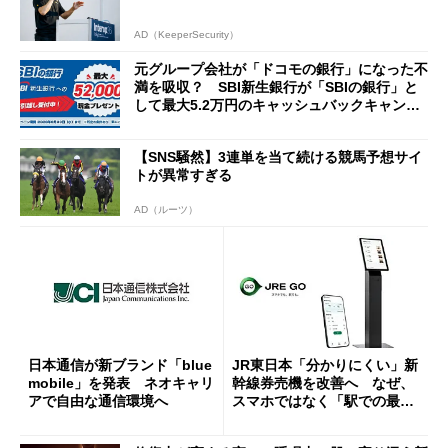
AD（KeeperSecurity）
元グループ会社が「ドコモの銀行」になった不
満を吸収？ SBI新生銀行が「SBIの銀行」と
して最大5.2万円のキャッシュバックキャンペ
ーンを開催
【SNS騒然】3連単を当て続ける競馬予想サイ
トが異常すぎる
AD（ルーツ）
日本通信が新ブランド「blue
JR東日本「分かりにくい」新
mobile」を発表 ネオキャリ
幹線券売機を改善へ なぜ、
アで自由な通信環境へ
スマホではなく「駅での最短
1分購入」を実現？