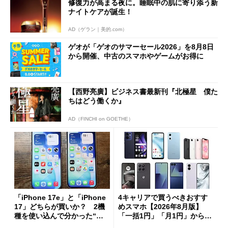
修復力が高まる夜に。睡眠中の肌に寄り添う新
ナイトケアが誕生！
AD（ゲラン｜美的.com）
ゲオが「ゲオのサマーセール2026」を8月8日
から開催、中古のスマホやゲームがお得に
【西野亮廣】ビジネス書最新刊『北極星 僕た
ちはどう働くか』
AD（FINCHI on GOETHE）
「iPhone 17e」と「iPhone
4キャリアで買うべきおすす
17」どちらが買いか？ 2機
めスマホ【2026年8月版】
種を使い込んで分かった“ス
「一括1円」「月1円」からお
ペック表にない違い”
得なiPhone／Pixel／Galaxy