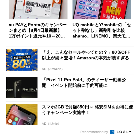
au PAYとPontaのキャンペー
UQ mobileとY!mobileの「セ
ンまとめ【8月4日最新版】
ット割なし」新割引を比較
1万ポイント還元や10～20％
ahamo、LINEMO、楽天モバ
還元あり
イルよりもお得？
「え、こんなセールやってたの？」80％OFF
以上が続々登場！Amazonの本気が凄すぎる
AD（Amazon）
「Pixel 11 Pro Fold」のティーザー動画公
開 イベント開始前に予約可能に
スマホ2GBで月額850円～ 格安SIMをお得に使
うキャンペーン実施中！
AD（IIJmio）
Recommended by