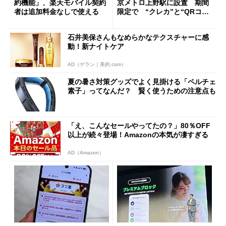
約機能」、楽天モバイル契約
京メトロ上野駅に設置 期間
者は追加料金なしで使える
限定で “クレカ”と“QRコー
ド”専用
石井美保さんもなめらかなテクスチャーに感
動！新ナイトケア
AD（ゲラン｜美的.com）
夏の暑さ対策グッズでよく見掛ける「ペルチェ
素子」ってなんだ？ 賢く使うための注意点も
「え、こんなセールやってたの？」80％OFF
以上が続々登場！Amazonの本気が凄すぎる
AD（Amazon）