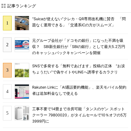
記事ランキング
“Suicaが使えない”クレカ・QR専用改札機に賛否 「問
題なく運用できる」「交通系ICの方がスムーズ」
元グループ会社が「ドコモの銀行」になった不満を吸
収？ SBI新生銀行が「SBIの銀行」として最大5.2万円
のキャッシュバックキャンペーンを開催
SNSで多発する「無料であげます」投稿の正体 “お涙
ちょうだい”で偽サイトやLINEへ誘導するカラクリ
Rakuten Linkに「AI通話要約機能」、楽天モバイル契約
者は追加料金なしで使える
工事不要で14畳まで冷房可能「タンスのゲン スポット
クーラー 79800020」がタイムセールで10％オフの5万
3999円に