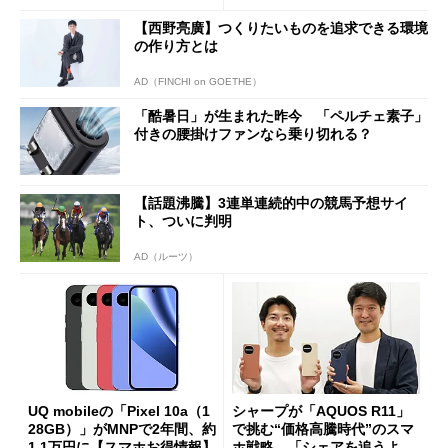
まで
【西野亮廣】つくりたいものを追求できる環境
の作り方とは
AD（FINCHI on GOETHE）
「酷暑日」が生まれた昨今 「ペルチェ素子」
付きの腰掛けファンなら乗り切れる？
【話題沸騰】3連単連続的中の競馬予想サイ
ト、ついに判明
AD（ルーツ）
UQ mobileの「Pixel 10a（1
シャープが「AQUOS R11」
28GB）」がMNPで2年間、約
で挑む“価格高騰時代”のスマ
1.1万円に【スマホお得情報】
ホ戦略 「シェアを追うより