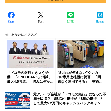
Share
Post
LINE
Hatena
あなたにオススメ
「ドコモの銀行」きょう始
“Suicaが使えない”クレカ・
動 「d NEOBANK」消滅、
QR専用改札機に賛否 「問
最大4.5％還元 強みは何か解
題なく運用できる」「交通系I
説
Cの方がスムーズ」
元グループ会社が「ドコモの銀行」になった不
満を吸収？ SBI新生銀行が「SBIの銀行」と
して最大5.2万円のキャッシュバックキャンペ
ーンを開催