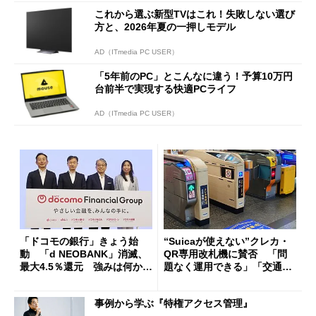
これから選ぶ新型TVはこれ！失敗しない選び
方と、2026年夏の一押しモデル
AD（ITmedia PC USER）
「5年前のPC」とこんなに違う！予算10万円
台前半で実現する快適PCライフ
AD（ITmedia PC USER）
「ドコモの銀行」きょう始
“Suicaが使えない”クレカ・
動 「d NEOBANK」消滅、
QR専用改札機に賛否 「問
最大4.5％還元 強みは何か解
題なく運用できる」「交通系I
説
Cの方がスムーズ」
事例から学ぶ『特権アクセス管理』