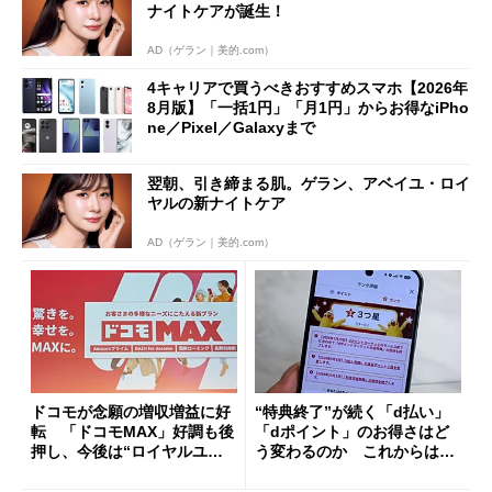
ナイトケアが誕生！
AD（ゲラン｜美的.com）
4キャリアで買うべきおすすめスマホ【2026年
8月版】「一括1円」「月1円」からお得なiPho
ne／Pixel／Galaxyまで
翌朝、引き締まる肌。ゲラン、アベイユ・ロイ
ヤルの新ナイトケア
AD（ゲラン｜美的.com）
ドコモが念願の増収増益に好
“特典終了”が続く「d払い」
転 「ドコモMAX」好調も後
「dポイント」のお得さはど
押し、今後は“ロイヤルユー
う変わるのか これからは
ザー”を重視
「dカード」の利用が得策？