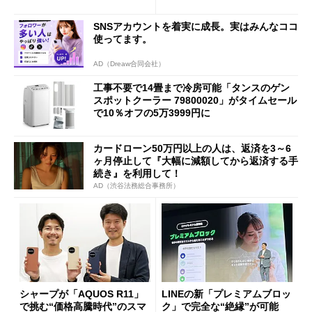
SNSアカウントを着実に成長。実はみんなココ
使ってます。
AD（Dreaw合同会社）
工事不要で14畳まで冷房可能「タンスのゲン
スポットクーラー 79800020」がタイムセール
で10％オフの5万3999円に
カードローン50万円以上の人は、返済を3～6
ヶ月停止して『大幅に減額してから返済する手
続き』を利用して！
AD（渋谷法務総合事務所）
シャープが「AQUOS R11」
LINEの新「プレミアムブロッ
で挑む“価格高騰時代”のスマ
ク」で完全な“絶縁”が可能