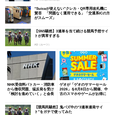
“Suicaが使えない”クレカ・QR専用改札機に
賛否 「問題なく運用できる」「交通系ICの方
がスムーズ」
【SNS騒然】3連単を当て続ける競馬予想サイ
トが異常すぎる
AD（ルーツ）
NHK受信料パトカー・消防車
ゲオが「ゲオのサマーセール
から徴収問題、猛反発を受け
2026」を8月8日から開催、中
「検討を進めていく」と会長
古のスマホやゲームがお得に
【競馬民騒然】鬼バズ中の“3連単連発サイ
ト”をガチで使ってみた