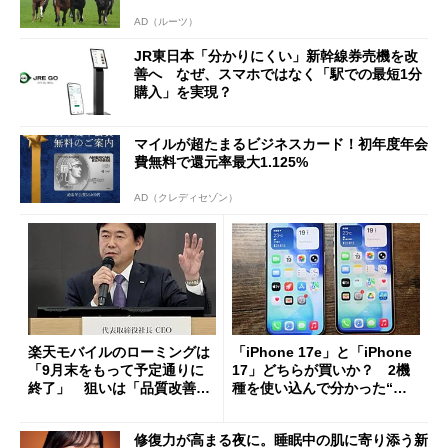
AD（ルーツ）
JR東日本「分かりにくい」新幹線券売機を改
善へ なぜ、スマホではなく「駅での最短1分
購入」を実現？
マイルが超たまるビジネスカード！初年度年会
費無料で還元率最大1.125%
AD（クレディセゾン）
楽天モバイルのローミングは
「iPhone 17e」と「iPhone
「9月末をもって予定通りに
17」どちらが買いか？ 2機
終了」 狙いは「品質改善」
種を使い込んで分かった“ス
ただし「ルーラル限定で期
ペック表にない違い”
限を切った新契約」の可能性
修復力が高まる夜に。睡眠中の肌に寄り添う新
も