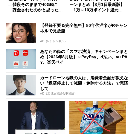
―値段そのままで40GBに
ーンまとめ【8月1日最新版】
「課金されたのかと思った」
1万～10万ポイント還元の
と戸惑いも
施策がめじろ押し
【登録不要＆完全無料】80年代洋楽がRチャン
ネルで見放題
AD（Rチャンネル）
あなたの街の「スマホ決済」キャンペーンまと
め【2026年8月版】～PayPay、d払い、au PA
Y、楽天ペイ
カードローン地獄の人は、消費者金融が教えな
い『返済停止して減額・免除する方法』で完済
して
AD（渋谷法務総合事務所）