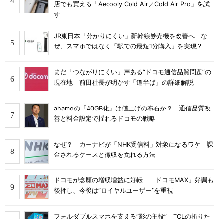
店でも買える「Aecooly Cold Air／Cold Air Pro」を試
す
JR東日本「分かりにくい」新幹線券売機を改善へ な
ぜ、スマホではなく「駅での最短1分購入」を実現？
まだ「つながりにくい」声ある“ドコモ通信品質問題”の
現在地 前田社長が明かす「道半ば」の詳細解説
ahamoの「40GB化」は値上げの布石か？ 通信品質改
善と料金設定で揺れるドコモの戦略
なぜ？ カーナビが「NHK受信料」対象になるワケ 課
金されるケースと徴収を免れる方法
ドコモが念願の増収増益に好転 「ドコモMAX」好調も
後押し、今後は“ロイヤルユーザー”を重視
フォルダブルスマホを支える“影の主役” TCLの折りた