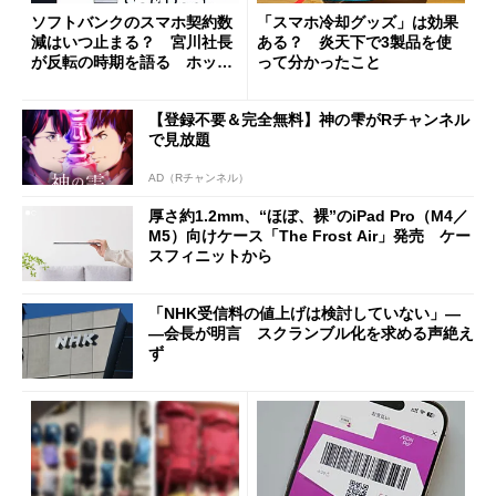
ソフトバンクのスマホ契約数
「スマホ冷却グッズ」は効果
減はいつ止まる？ 宮川社長
ある？ 炎天下で3製品を使
が反転の時期を語る ホッピ
って分かったこと
ング対策は「真剣にやりすぎ
た」
【登録不要＆完全無料】神の雫がRチャンネル
で見放題
AD（Rチャンネル）
厚さ約1.2mm、“ほぼ、裸”のiPad Pro（M4／
M5）向けケース「The Frost Air」発売 ケー
スフィニットから
「NHK受信料の値上げは検討していない」―
―会長が明言 スクランブル化を求める声絶え
ず