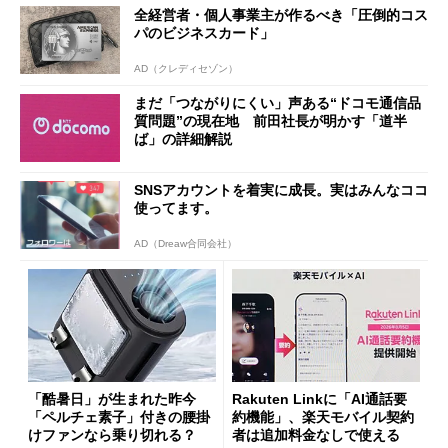
全経営者・個人事業主が作るべき「圧倒的コス
パのビジネスカード」
AD（クレディセゾン）
まだ「つながりにくい」声ある“ドコモ通信品
質問題”の現在地 前田社長が明かす「道半
ば」の詳細解説
SNSアカウントを着実に成長。実はみんなココ
使ってます。
AD（Dreaw合同会社）
「酷暑日」が生まれた昨今
Rakuten Linkに「AI通話要
「ペルチェ素子」付きの腰掛
約機能」、楽天モバイル契約
けファンなら乗り切れる？
者は追加料金なしで使える