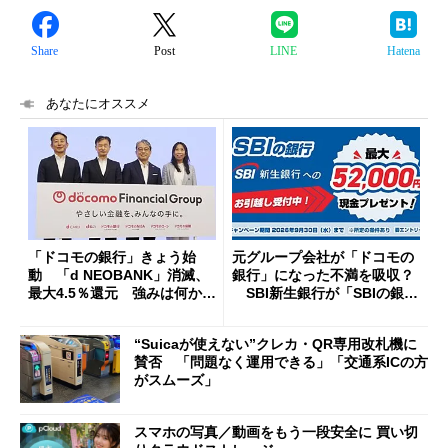
Share
Post
LINE
Hatena
あなたにオススメ
「ドコモの銀行」きょう始
元グループ会社が「ドコモの
動 「d NEOBANK」消滅、
銀行」になった不満を吸収？
最大4.5％還元 強みは何か解
SBI新生銀行が「SBIの銀
説
行」として最大5.2万円のキャ
ッシュバックキャンペーンを
“Suicaが使えない”クレカ・QR専用改札機に
開催
賛否 「問題なく運用できる」「交通系ICの方
がスムーズ」
スマホの写真／動画をもう一段安全に 買い切