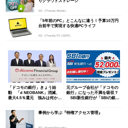
りクラウドストレージ
AD（ITmedia Mobile）
「5年前のPC」とこんなに違う！予算10万円
台前半で実現する快適PCライフ
AD（ITmedia PC USER）
「ドコモの銀行」きょう始
元グループ会社が「ドコモの
動 「d NEOBANK」消滅、
銀行」になった不満を吸収？
最大4.5％還元 強みは何か解
SBI新生銀行が「SBIの銀
説
行」として最大5.2万円のキャ
ッシュバックキャンペーンを
事例から学ぶ『特権アクセス管理』
開催
AD（KeeperSecurity）