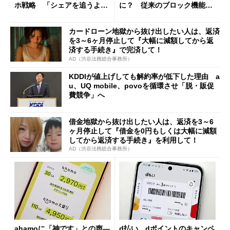
ホ戦略 「シェアを追うより
に？ 従来のブロック機能と
も既存ユーザーを大切に」
の決定的な違い
カードローン地獄から抜け出したい人は、返済
を3～6ヶ月停止して『大幅に減額してから返
済する手続き』で完済して！
AD（渋谷法務総合事務所）
KDDIが値上げしても解約率が低下した理由 a
u、UQ mobile、povoを循環させ「脱・販促
費競争」へ
借金地獄から抜け出したい人は、返済を3～6
ヶ月停止して『借金を0円もしくは大幅に減額
してから返済する手続き』を利用して！
AD（渋谷法務総合事務所）
ahamoに「神です」との声―
d払い、dポイントのキャンペ