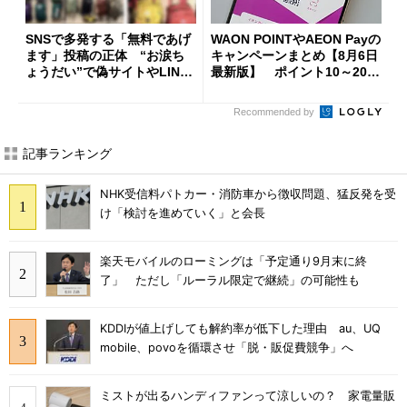
SNSで多発する「無料であげ
WAON POINTやAEON Payの
ます」投稿の正体 “お涙ち
キャンペーンまとめ【8月6日
ょうだい”で偽サイトやLINE
最新版】 ポイント10～20倍
へ誘導するカラクリ
の獲得チャンス多数
Recommended by
記事ランキング
NHK受信料パトカー・消防車から徴収問題、猛反発を受
け「検討を進めていく」と会長
楽天モバイルのローミングは「予定通り9月末に終
了」 ただし「ルーラル限定で継続」の可能性も
KDDIが値上げしても解約率が低下した理由 au、UQ
mobile、povoを循環させ「脱・販促費競争」へ
ミストが出るハンディファンって涼しいの？ 家電量販