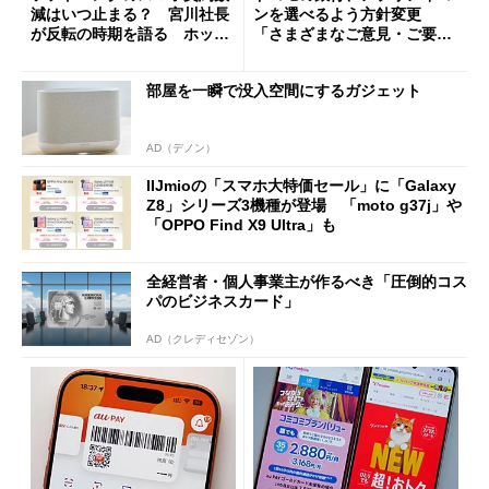
減はいつ止まる？ 宮川社長
ンを選べるよう方針変更
が反転の時期を語る ホッピ
「さまざまなご意見・ご要望
ング対策は「真剣にやりすぎ
を踏まえ」
た」
部屋を一瞬で没入空間にするガジェット
AD（デノン）
IIJmioの「スマホ大特価セール」に「Galaxy
Z8」シリーズ3機種が登場 「moto g37j」や
「OPPO Find X9 Ultra」も
全経営者・個人事業主が作るべき「圧倒的コス
パのビジネスカード」
AD（クレディセゾン）