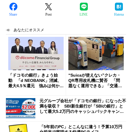
Share
Post
LINE
Hatena
あなたにオススメ
「ドコモの銀行」きょう始
“Suicaが使えない”クレカ・
動 「d NEOBANK」消滅、
QR専用改札機に賛否 「問
最大4.5％還元 強みは何か解
題なく運用できる」「交通系I
説
Cの方がスムーズ」
元グループ会社が「ドコモの銀行」になった不
満を吸収？ SBI新生銀行が「SBIの銀行」と
して最大5.2万円のキャッシュバックキャンペ
ーンを開催
「5年前のPC」とこんなに違う！予算10万円
台前半で実現する快適PCライフ