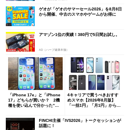
ゲオが「ゲオのサマーセール2026」を8月8日
から開催、中古のスマホやゲームがお得に
アマゾン1位の実績！380円で5日間お試し。
AD（ハーブ健康本舗）
「iPhone 17e」と「iPhone
4キャリアで買うべきおすす
17」どちらが買いか？ 2機
めスマホ【2026年8月版】
種を使い込んで分かった“ス
「一括1円」「月1円」からお
ペック表にない違い”
得なiPhone／Pixel／Galaxy
まで
FINCHI主催「IVS2026」トークセッションが
話題に！