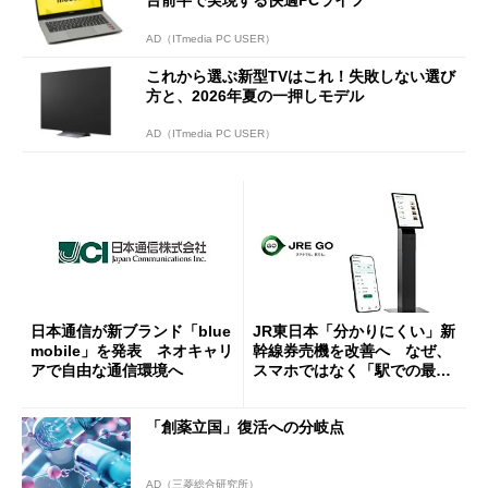
AD（ITmedia PC USER）
これから選ぶ新型TVはこれ！失敗しない選び
方と、2026年夏の一押しモデル
AD（ITmedia PC USER）
日本通信が新ブランド「blue
JR東日本「分かりにくい」新
mobile」を発表 ネオキャリ
幹線券売機を改善へ なぜ、
アで自由な通信環境へ
スマホではなく「駅での最短
1分購入」を実現？
「創薬立国」復活への分岐点
AD（三菱総合研究所）