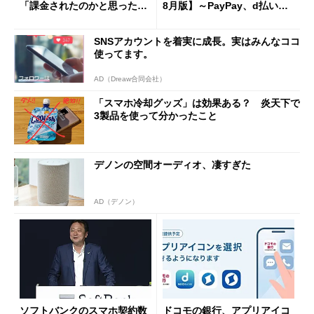
「課金されたのかと思った」
8月版】～PayPay、d払い、a
と戸惑いも
u PAY、楽天ペイ
SNSアカウントを着実に成長。実はみんなココ
使ってます。
AD（Dreaw合同会社）
「スマホ冷却グッズ」は効果ある？ 炎天下で
3製品を使って分かったこと
デノンの空間オーディオ、凄すぎた
AD（デノン）
ソフトバンクのスマホ契約数
ドコモの銀行、アプリアイコ