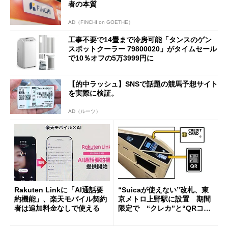
者の本質
AD（FINCHI on GOETHE）
工事不要で14畳まで冷房可能「タンスのゲン
スポットクーラー 79800020」がタイムセール
で10％オフの5万3999円に
【的中ラッシュ】SNSで話題の競馬予想サイト
を実際に検証。
AD（ルーツ）
Rakuten Linkに「AI通話要
“Suicaが使えない”改札、東
約機能」、楽天モバイル契約
京メトロ上野駅に設置 期間
者は追加料金なしで使える
限定で “クレカ”と“QRコー
ド”専用