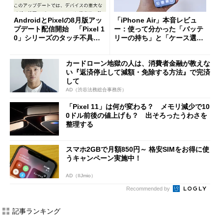
AndroidとPixelの8月版アッ
「iPhone Air」本音レビュ
プデート配信開始 「Pixel 1
ー：使って分かった「バッテ
0」シリーズのタッチ不具合
リーの持ち」と「ケース選
修正やGPU性能改善なども
び」の悩ましさ
カードローン地獄の人は、消費者金融が教えな
い『返済停止して減額・免除する方法』で完済
して
AD（渋谷法務総合事務所）
「Pixel 11」は何が変わる？ メモリ減少で10
0ドル前後の値上げも？ 出そろったうわさを
整理する
スマホ2GBで月額850円～ 格安SIMをお得に使
うキャンペーン実施中！
AD（IIJmio）
Recommended by
記事ランキング