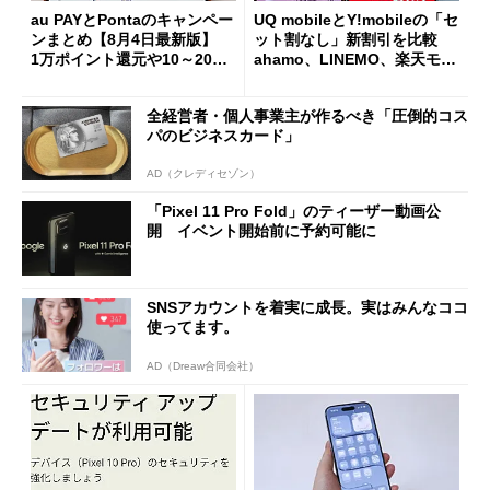
au PAYとPontaのキャンペー
UQ mobileとY!mobileの「セ
ンまとめ【8月4日最新版】
ット割なし」新割引を比較
1万ポイント還元や10～20％
ahamo、LINEMO、楽天モバ
還元あり
イルよりもお得？
全経営者・個人事業主が作るべき「圧倒的コス
パのビジネスカード」
AD（クレディセゾン）
「Pixel 11 Pro Fold」のティーザー動画公
開 イベント開始前に予約可能に
SNSアカウントを着実に成長。実はみんなココ
使ってます。
AD（Dreaw合同会社）