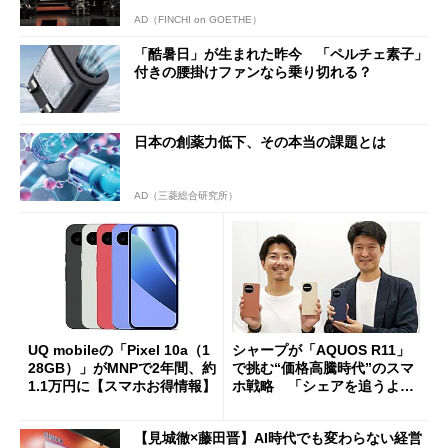
AD（FINCHI on GOETHE）
「酷暑日」が生まれた昨今 「ペルチェ素子」
付きの腰掛けファンなら乗り切れる？
日本の創薬力低下、その本当の課題とは
AD（三菱総合研究所）
UQ mobileの「Pixel 10a（1
シャープが「AQUOS R11」
28GB）」がMNPで2年間、約
で挑む“価格高騰時代”のスマ
1.1万円に【スマホお得情報】
ホ戦略 「シェアを追うより
も既存ユーザーを大切に」
【見城徹×藤田晋】AI時代でも変わらない経営