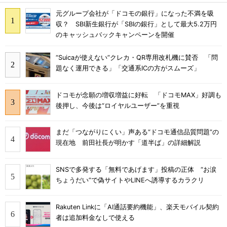
元グループ会社が「ドコモの銀行」になった不満を吸
収？ SBI新生銀行が「SBIの銀行」として最大5.2万円
のキャッシュバックキャンペーンを開催
“Suicaが使えない”クレカ・QR専用改札機に賛否 「問
題なく運用できる」「交通系ICの方がスムーズ」
ドコモが念願の増収増益に好転 「ドコモMAX」好調も
後押し、今後は“ロイヤルユーザー”を重視
まだ「つながりにくい」声ある“ドコモ通信品質問題”の
現在地 前田社長が明かす「道半ば」の詳細解説
SNSで多発する「無料であげます」投稿の正体 “お涙
ちょうだい”で偽サイトやLINEへ誘導するカラクリ
Rakuten Linkに「AI通話要約機能」、楽天モバイル契約
者は追加料金なしで使える