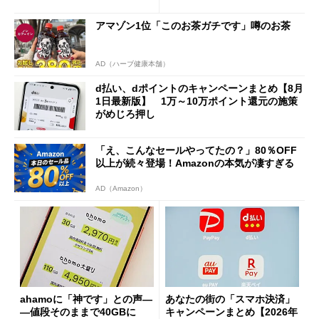
「dカード」の利用が得策？
の決定的な違い
アマゾン1位「このお茶ガチです」噂のお茶
AD（ハーブ健康本舗）
d払い、dポイントのキャンペーンまとめ【8月
1日最新版】 1万～10万ポイント還元の施策
がめじろ押し
「え、こんなセールやってたの？」80％OFF
以上が続々登場！Amazonの本気が凄すぎる
AD（Amazon）
ahamoに「神です」との声―
あなたの街の「スマホ決済」
―値段そのままで40GBに
キャンペーンまとめ【2026年