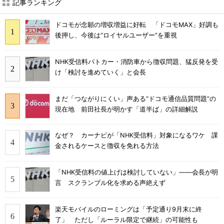
記事ランキング
ドコモが念願の増収増益に好転 「ドコモMAX」好調も
後押し、今後は“ロイヤルユーザー”を重視
NHK受信料パトカー・消防車から徴収問題、猛反発を受
け「検討を進めていく」と会長
まだ「つながりにくい」声ある“ドコモ通信品質問題”の
現在地 前田社長が明かす「道半ば」の詳細解説
なぜ？ カーナビが「NHK受信料」対象になるワケ 課
金されるケースと徴収を免れる方法
「NHK受信料の値上げは検討していない」――会長が明
言 スクランブル化を求める声絶えず
楽天モバイルのローミングは「予定通り9月末に終
了」 ただし「ルーラル限定で継続」の可能性も