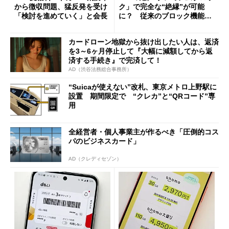
から徴収問題、猛反発を受け
ク」で完全な“絶縁”が可能
「検討を進めていく」と会長
に？ 従来のブロック機能と
の決定的な違い
カードローン地獄から抜け出したい人は、返済
を3～6ヶ月停止して『大幅に減額してから返
済する手続き』で完済して！
AD（渋谷法務総合事務所）
“Suicaが使えない”改札、東京メトロ上野駅に
設置 期間限定で “クレカ”と“QRコード”専
用
全経営者・個人事業主が作るべき「圧倒的コス
パのビジネスカード」
AD（クレディセゾン）