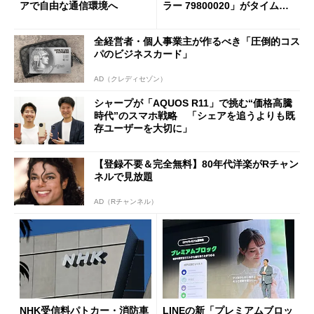
アで自由な通信環境へ
ラー 79800020」がタイムセ
ールで10％オフの5万3999円
に
全経営者・個人事業主が作るべき「圧倒的コス
パのビジネスカード」
AD（クレディセゾン）
シャープが「AQUOS R11」で挑む“価格高騰
時代”のスマホ戦略 「シェアを追うよりも既
存ユーザーを大切に」
【登録不要＆完全無料】80年代洋楽がRチャン
ネルで見放題
AD（Rチャンネル）
NHK受信料パトカー・消防車
LINEの新「プレミアムブロッ