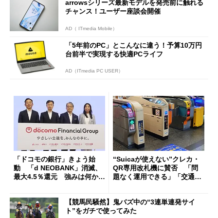
arrowsシリーズ最新モデルを発売前に触れる
チャンス！ユーザー座談会開催
AD（ ITmedia Mobile）
「5年前のPC」とこんなに違う！予算10万円
台前半で実現する快適PCライフ
AD（ITmedia PC USER）
「ドコモの銀行」きょう始
“Suicaが使えない”クレカ・
動 「d NEOBANK」消滅、
QR専用改札機に賛否 「問
最大4.5％還元 強みは何か解
題なく運用できる」「交通系I
説
Cの方がスムーズ」
【競馬民騒然】鬼バズ中の“3連単連発サイ
ト”をガチで使ってみた