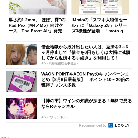
厚さ約1.2mm、“ほぼ、裸”のi
IIJmioの「スマホ大特価セー
Pad Pro（M4／M5）向けケ
ル」に「Galaxy Z8」シリー
ース「The Frost Air」発売
ズ3機種が登場 「moto g37
ケースフィニットから
j」や「OPPO Find X9 Ultr
a」も
借金地獄から抜け出したい人は、返済を3～6
ヶ月停止して『借金を0円もしくは大幅に減額
してから返済する手続き』を利用して！
AD（渋谷法務総合事務所）
WAON POINTやAEON Payのキャンペーンま
とめ【8月6日最新版】 ポイント10～20倍の
獲得チャンス多数
【神の雫】ワインの知識が深まる！無料で見る
ならRチャンネル
AD（Rチャンネル）
Recommended by