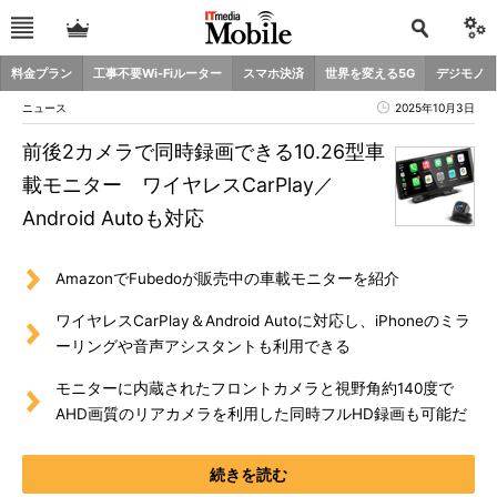
料金プラン
工事不要Wi-Fiルーター
スマホ決済
世界を変える5G
デジモノ
ニュース
2025年10月3日
前後2カメラで同時録画できる10.26型車
載モニター ワイヤレスCarPlay／
Android Autoも対応
AmazonでFubedoが販売中の車載モニターを紹介
ワイヤレスCarPlay＆Android Autoに対応し、iPhoneのミラ
ーリングや音声アシスタントも利用できる
モニターに内蔵されたフロントカメラと視野角約140度で
AHD画質のリアカメラを利用した同時フルHD録画も可能だ
続きを読む