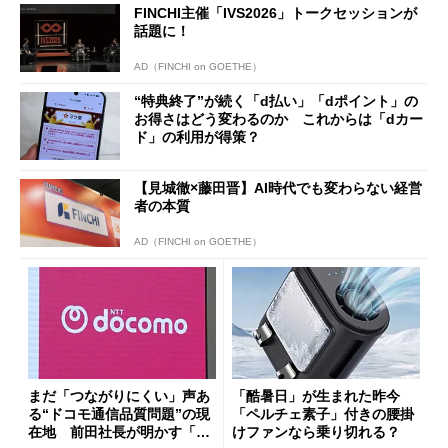
FINCHI主催「IVS2026」トークセッションが
話題に！
AD（FINCHI on GOETHE）
“特典終了”が続く「d払い」「dポイント」の
お得さはどう変わるのか これからは「dカー
ド」の利用が得策？
【見城徹×藤田晋】AI時代でも変わらない経営
者の本質
AD（FINCHI on GOETHE）
まだ「つながりにくい」声あ
「酷暑日」が生まれた昨今
る“ドコモ通信品質問題”の現
「ペルチェ素子」付きの腰掛
在地 前田社長が明かす「道
けファンなら乗り切れる？