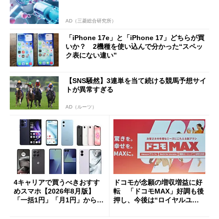
AD（三菱総合研究所）
「iPhone 17e」と「iPhone 17」どちらが買
いか？ 2機種を使い込んで分かった“スペッ
ク表にない違い”
【SNS騒然】3連単を当て続ける競馬予想サイ
トが異常すぎる
AD（ルーツ）
4キャリアで買うべきおすす
ドコモが念願の増収増益に好
めスマホ【2026年8月版】
転 「ドコモMAX」好調も後
「一括1円」「月1円」からお
押し、今後は“ロイヤルユー
得なiPhone／Pixel／Galaxy
ザー”を重視
まで