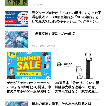
AD（ルーツ）
元グループ会社が「ドコモの銀行」になった不
満を吸収？ SBI新生銀行が「SBIの銀行」と
して最大5.2万円のキャッシュバックキャンペ
ーンを開催
「創薬立国」復活への分岐点
AD（三菱総合研究所）
ゲオが「ゲオのサマーセール
JR東日本「分かりにくい」新
2026」を8月8日から開催、中
幹線券売機を改善へ なぜ、
古のスマホやゲームがお得に
スマホではなく「駅での最短
1分購入」を実現？
日本の創薬力低下、その本当の課題とは