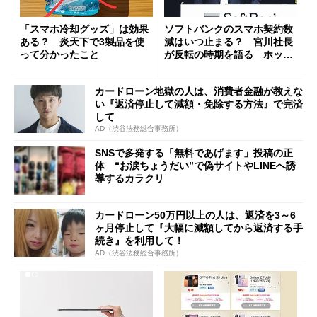
「スマホ冷却グッズ」は効果
ソフトバンクのスマホ契約数
ある？ 炎天下で3製品を使
減はいつ止まる？ 宮川社長
って分かったこと
が反転の時期を語る ホッピ
ング対策は「真剣にやりすぎ
た」
カードローン地獄の人は、消費者金融が教えな
い『返済停止して減額・免除する方法』で完済
して
AD（渋谷法務総合事務所）
SNSで多発する「無料であげます」投稿の正
体 “お涙ちょうだい”で偽サイトやLINEへ誘
導するカラクリ
カードローン50万円以上の人は、返済を3～6
ヶ月停止して『大幅に減額してから返済する手
続き』を利用して！
AD（渋谷法務総合事務所）