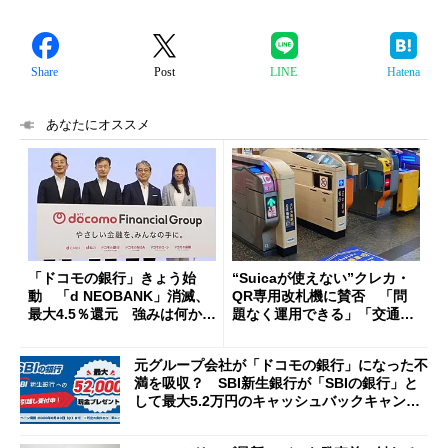
Share
Post
LINE
Hatena
あなたにオススメ
「ドコモの銀行」きょう始
“Suicaが使えない”クレカ・
動 「d NEOBANK」消滅、
QR専用改札機に賛否 「問
最大4.5％還元 強みは何か解
題なく運用できる」「交通系I
説
Cの方がスムーズ」
元グループ会社が「ドコモの銀行」になった不
満を吸収？ SBI新生銀行が「SBIの銀行」と
して最大5.2万円のキャッシュバックキャンペ
ーンを開催