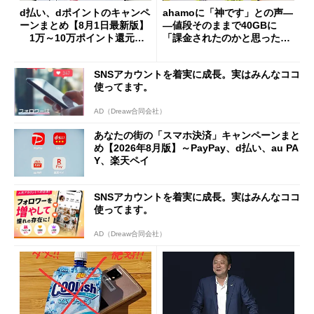
d払い、dポイントのキャンペ
ahamoに「神です」との声―
ーンまとめ【8月1日最新版】
―値段そのままで40GBに
1万～10万ポイント還元の
「課金されたのかと思った」
施策がめじろ押し
と戸惑いも
SNSアカウントを着実に成長。実はみんなココ
使ってます。
AD（Dreaw合同会社）
あなたの街の「スマホ決済」キャンペーンまと
め【2026年8月版】～PayPay、d払い、au PA
Y、楽天ペイ
SNSアカウントを着実に成長。実はみんなココ
使ってます。
AD（Dreaw合同会社）