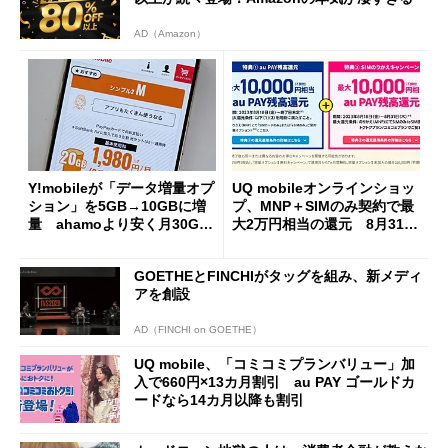
AD（Amazon）
Y!mobileが「データ増量オプ
UQ mobileオンラインショッ
ション」を5GB→10GBに増
プ、MNP＋SIMのみ契約で最
量 ahamoより安く月30GB
大2万円相当の還元 8月31日
を利用可能に
まで
GOETHEとFINCHIがタッグを組み、新メディ
アを創設
AD（FINCHI on GOETHE）
UQ mobile、「コミコミプランバリュー」加
入で660円×13カ月割引 au PAY ゴールドカ
ードなら14カ月以降も割引