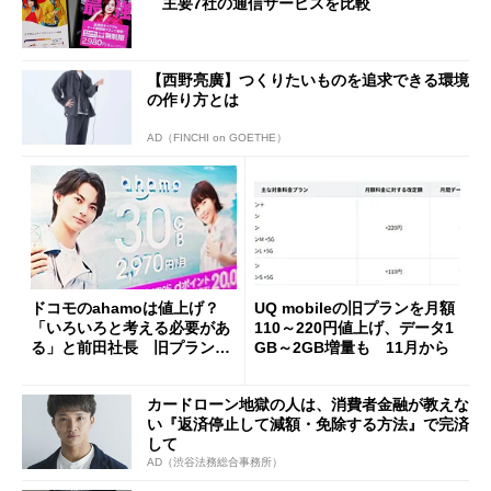
主要7社の通信サービスを比較
【西野亮廣】つくりたいものを追求できる環境
の作り方とは
AD（FINCHI on GOETHE）
ドコモのahamoは値上げ？
UQ mobileの旧プランを月額
「いろいろと考える必要があ
110～220円値上げ、データ1
る」と前田社長 旧プランの
GB～2GB増量も 11月から
「整理」も必要
カードローン地獄の人は、消費者金融が教えな
い『返済停止して減額・免除する方法』で完済
して
AD（渋谷法務総合事務所）