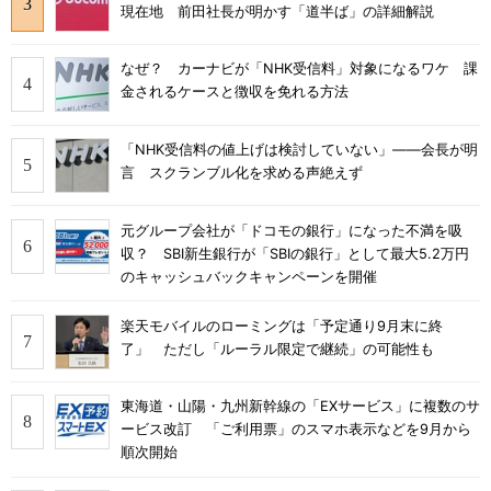
現在地 前田社長が明かす「道半ば」の詳細解説
なぜ？ カーナビが「NHK受信料」対象になるワケ 課
金されるケースと徴収を免れる方法
「NHK受信料の値上げは検討していない」――会長が明
言 スクランブル化を求める声絶えず
元グループ会社が「ドコモの銀行」になった不満を吸
収？ SBI新生銀行が「SBIの銀行」として最大5.2万円
のキャッシュバックキャンペーンを開催
楽天モバイルのローミングは「予定通り9月末に終
了」 ただし「ルーラル限定で継続」の可能性も
東海道・山陽・九州新幹線の「EXサービス」に複数のサ
ービス改訂 「ご利用票」のスマホ表示などを9月から
順次開始