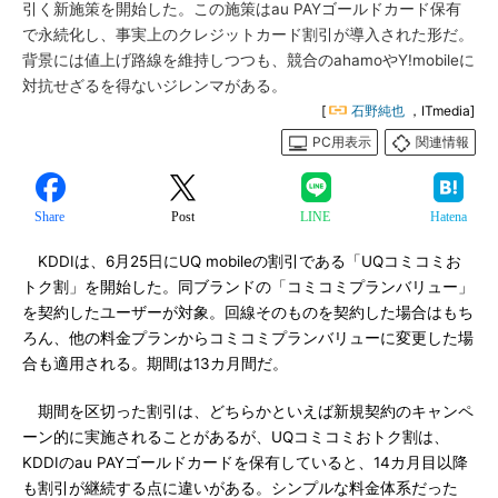
引く新施策を開始した。この施策はau PAYゴールドカード保有
で永続化し、事実上のクレジットカード割引が導入された形だ。
背景には値上げ路線を維持しつつも、競合のahamoやY!mobileに
対抗せざるを得ないジレンマがある。
[
石野純也
，ITmedia]
PC用表示
関連情報
Share
Post
LINE
Hatena
KDDIは、6月25日にUQ mobileの割引である「UQコミコミお
トク割」を開始した。同ブランドの「コミコミプランバリュー」
を契約したユーザーが対象。回線そのものを契約した場合はもち
ろん、他の料金プランからコミコミプランバリューに変更した場
合も適用される。期間は13カ月間だ。
期間を区切った割引は、どちらかといえば新規契約のキャンペ
ーン的に実施されることがあるが、UQコミコミおトク割は、
KDDIのau PAYゴールドカードを保有していると、14カ月目以降
も割引が継続する点に違いがある。シンプルな料金体系だった