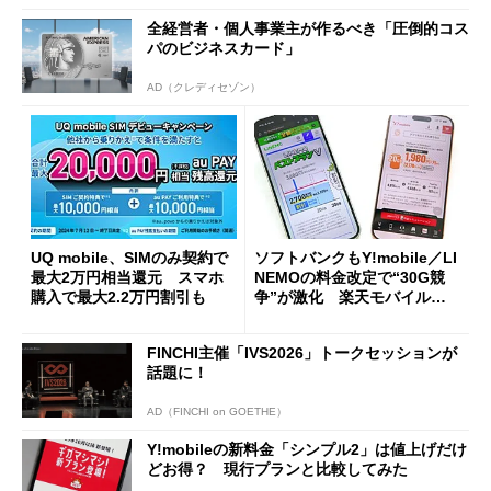
全経営者・個人事業主が作るべき「圧倒的コス
パのビジネスカード」
AD（クレディセゾン）
UQ mobile、SIMのみ契約で
ソフトバンクもY!mobile／LI
最大2万円相当還元 スマホ
NEMOの料金改定で“30G競
購入で最大2.2万円割引も
争”が激化 楽天モバイルやM
VNOも対抗必至か
FINCHI主催「IVS2026」トークセッションが
話題に！
AD（FINCHI on GOETHE）
Y!mobileの新料金「シンプル2」は値上げだけ
どお得？ 現行プランと比較してみた