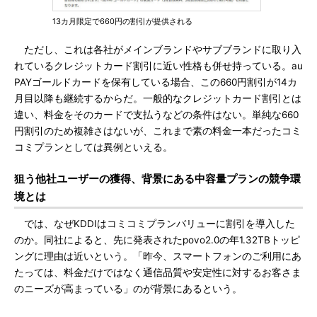
13カ月限定で660円の割引が提供される
ただし、これは各社がメインブランドやサブブランドに取り入
れているクレジットカード割引に近い性格も併せ持っている。au
PAYゴールドカードを保有している場合、この660円割引が14カ
月目以降も継続するからだ。一般的なクレジットカード割引とは
違い、料金をそのカードで支払うなどの条件はない。単純な660
円割引のため複雑さはないが、これまで素の料金一本だったコミ
コミプランとしては異例といえる。
狙う他社ユーザーの獲得、背景にある中容量プランの競争環
境とは
では、なぜKDDIはコミコミプランバリューに割引を導入した
のか。同社によると、先に発表されたpovo2.0の年1.32TBトッピ
ングに理由は近いという。「昨今、スマートフォンのご利用にあ
たっては、料金だけではなく通信品質や安定性に対するお客さま
のニーズが高まっている」のが背景にあるという。