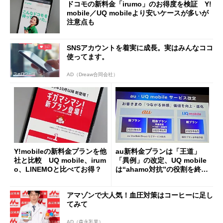
ドコモの新料金「irumo」のお得度を検証 Y!
mobile／UQ mobileより安いケースが多いが
注意点も
SNSアカウントを着実に成長。実はみんなココ
使ってます。
AD（Dreaw合同会社）
Y!mobileの新料金プランを他
au新料金プランは「王道」
社と比較 UQ mobile、irum
「異例」の改定、UQ mobile
o、LINEMOと比べてお得？
は“ahamo対抗”の役割を終え
てブランド再編に
アマゾンで大人気！血圧対策はコーヒーに足し
てみて
AD（森永乳業）