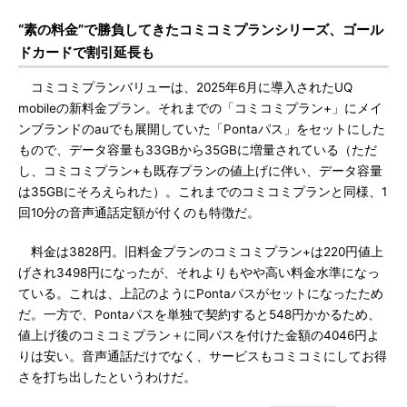
“素の料金”で勝負してきたコミコミプランシリーズ、ゴール
ドカードで割引延長も
コミコミプランバリューは、2025年6月に導入されたUQ
mobileの新料金プラン。それまでの「コミコミプラン+」にメイ
ンブランドのauでも展開していた「Pontaパス」をセットにした
もので、データ容量も33GBから35GBに増量されている（ただ
し、コミコミプラン+も既存プランの値上げに伴い、データ容量
は35GBにそろえられた）。これまでのコミコミプランと同様、1
回10分の音声通話定額が付くのも特徴だ。
料金は3828円。旧料金プランのコミコミプラン+は220円値上
げされ3498円になったが、それよりもやや高い料金水準になっ
ている。これは、上記のようにPontaパスがセットになったため
だ。一方で、Pontaパスを単独で契約すると548円かかるため、
値上げ後のコミコミプラン＋に同パスを付けた金額の4046円よ
りは安い。音声通話だけでなく、サービスもコミコミにしてお得
さを打ち出したというわけだ。