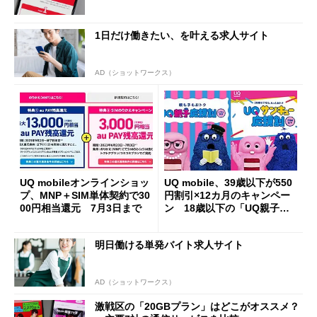
1日だけ働きたい、を叶える求人サイト
AD（ショットワークス）
UQ mobileオンラインショッ
UQ mobile、39歳以下が550
プ、MNP＋SIM単体契約で30
円割引×12カ月のキャンペー
00円相当還元 7月3日まで
ン 18歳以下の「UQ親子応
援割」も
明日働ける単発バイト求人サイト
AD（ショットワークス）
激戦区の「20GBプラン」はどこがオススメ？