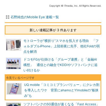
Copyright © ITmedia, Inc. All Rights Reserved.
石野純也のMobile Eye 連載一覧
新しい連載記事が 3 件あります
モトローラが“横折り”スマホを投入する理由 「フ
ォルダブルiPhone」上陸前夜に先手、他社Foldの弱
点を解消
ドコモFGが仕掛ける「グループ連携」と「金融AI
構想」 通信との融合でKDDIやソフトバンクに追
い付けるか
UQ mobile「コミコミプランバリュー」にクレカ割
を導入したワケ 背景にahamoとY!mobileの“板挟
み”も
ソフトバンクの5G通信が速くなる「Fast Access」