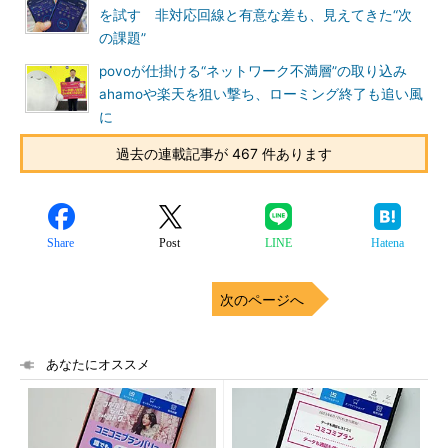
を試す 非対応回線と有意な差も、見えてきた“次
の課題”
povoが仕掛ける“ネットワーク不満層”の取り込み
ahamoや楽天を狙い撃ち、ローミング終了も追い風
に
過去の連載記事が 467 件あります
Share
Post
LINE
Hatena
次のページへ
あなたにオススメ