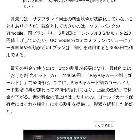
povoと同様、“つながらない”他社ユーザーを狙う意図もある
という
背景には、サブブランド同士の料金競争が沈静化していないこ
ともありそうだ。競合として大きいのは、ソフトバンクの
Y!mobile。同ブランドも、6月2日に「シンプル3 S/M/L」を220
円値上げしていたが、UQ mobileのコミコミプランバリューにデ
ータ容量や金額が近いLプランは、割引を適用すると3058円で利
用できる。
最安の料金で使うには、2つの割引が必要になり、具体的には
「おうち割 光セット（A）」で1650円、「PayPayカード割（ゴ
ールド）」で550円だ。ここに、PayPayカード割のゴールドカ
ード割増特典が加わって220円の割引になり、上記の金額まで料
金が下がる。素の料金の値上げはしたものの、ゴールドカード保
有者にはそれを帳消しにする割引を提供し、影響を緩和した格好
だ。