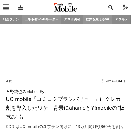
料金プラン
工事不要Wi-Fiルーター
スマホ決済
世界を変える5G
デジモノ
連載
2026年7月4日
石野純也のMobile Eye
UQ mobile「コミコミプランバリュー」にクレカ
割を導入したワケ 背景にahamoとY!mobileの“板
挟み”も
KDDIはUQ mobileの新プラン向けに、13カ月間月額660円を割り