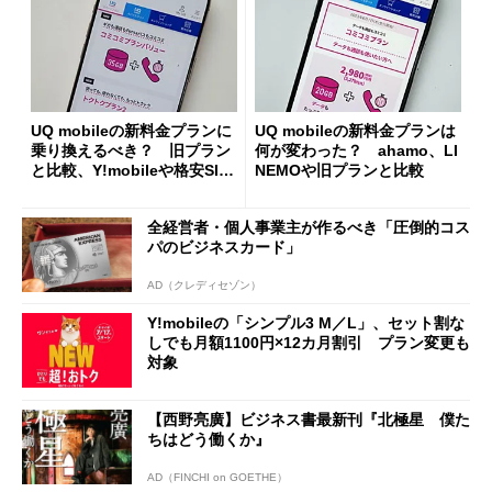
UQ mobileの新料金プランに
UQ mobileの新料金プランは
乗り換えるべき？ 旧プラン
何が変わった？ ahamo、LI
と比較、Y!mobileや格安SIM
NEMOや旧プランと比較
も踏まえて解説
全経営者・個人事業主が作るべき「圧倒的コス
パのビジネスカード」
AD（クレディセゾン）
Y!mobileの「シンプル3 M／L」、セット割な
しでも月額1100円×12カ月割引 プラン変更も
対象
【西野亮廣】ビジネス書最新刊『北極星 僕た
ちはどう働くか』
AD（FINCHI on GOETHE）