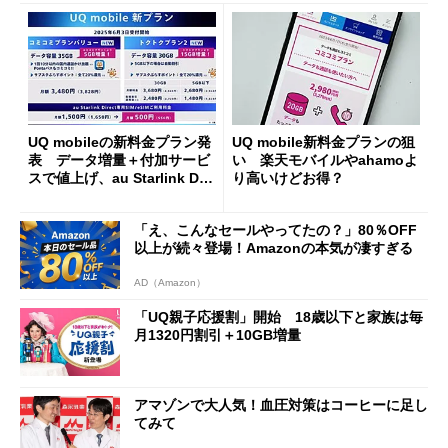
UQ mobileの新料金プラン発
UQ mobile新料金プランの狙
表 データ増量＋付加サービ
い 楽天モバイルやahamoよ
スで値上げ、au Starlink Dire
り高いけどお得？
ctを月額550円で提供
「え、こんなセールやってたの？」80％OFF
以上が続々登場！Amazonの本気が凄すぎる
AD（Amazon）
「UQ親子応援割」開始 18歳以下と家族は毎
月1320円割引＋10GB増量
アマゾンで大人気！血圧対策はコーヒーに足し
てみて