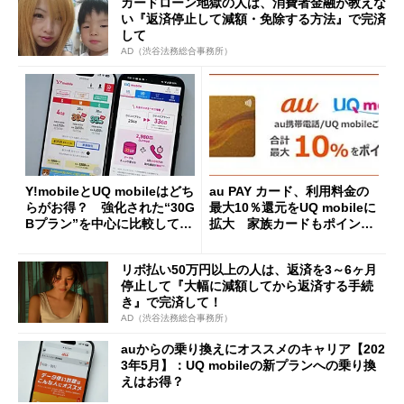
カードローン地獄の人は、消費者金融が教えな
い『返済停止して減額・免除する方法』で完済
して
AD（渋谷法務総合事務所）
Y!mobileとUQ mobileはどち
au PAY カード、利用料金の
らがお得？ 強化された“30G
最大10％還元をUQ mobileに
Bプラン”を中心に比較してみ
拡大 家族カードもポイント
た
還元対象に
リボ払い50万円以上の人は、返済を3～6ヶ月
停止して『大幅に減額してから返済する手続
き』で完済して！
AD（渋谷法務総合事務所）
auからの乗り換えにオススメのキャリア【202
3年5月】：UQ mobileの新プランへの乗り換
えはお得？