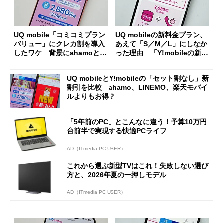
UQ mobile「コミコミプラン
UQ mobileの新料金プラン、
バリュー」にクレカ割を導入
あえて「S／M／L」にしなか
したワケ 背景にahamoとY!
った理由 「Y!mobileの新料
mobileの“板挟み”も
金とも十分戦える」
UQ mobileとY!mobileの「セット割なし」新
割引を比較 ahamo、LINEMO、楽天モバイ
ルよりもお得？
「5年前のPC」とこんなに違う！予算10万円
台前半で実現する快適PCライフ
AD（ITmedia PC USER）
これから選ぶ新型TVはこれ！失敗しない選び
方と、2026年夏の一押しモデル
AD（ITmedia PC USER）