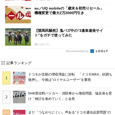
au／UQ mobileの「歳末＆初売りセール」
機種変更で最大2万2000円引き
【競馬民騒然】鬼バズ中の“3連単連発サイ
ト”をガチで使ってみた
AD（ルーツ）
Recommended by
記事ランキング
ドコモが念願の増収増益に好転 「ドコモMAX」好調も
後押し、今後は“ロイヤルユーザー”を重視
NHK受信料パトカー・消防車から徴収問題、猛反発を受
け「検討を進めていく」と会長
まだ「つながりにくい」声ある“ドコモ通信品質問題”の