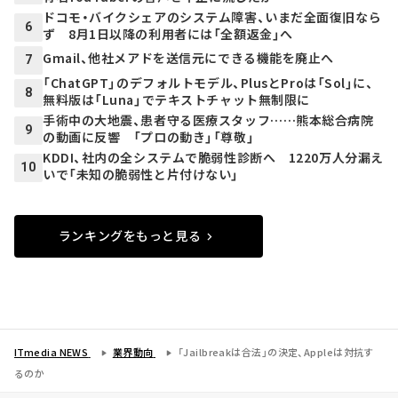
ドコモ・バイクシェアのシステム障害、いまだ全面復旧なら
6
ず 8月1日以降の利用者には「全額返金」へ
Gmail、他社メアドを送信元にできる機能を廃止へ
7
「ChatGPT」のデフォルトモデル、PlusとProは「Sol」に、
8
無料版は「Luna」でテキストチャット無制限に
手術中の大地震、患者守る医療スタッフ……熊本総合病院
9
の動画に反響 「プロの動き」「尊敬」
KDDI、社内の全システムで脆弱性診断へ 1220万人分漏え
10
いで「未知の脆弱性と片付けない」
ランキングをもっと見る
ITmedia NEWS
業界動向
「Jailbreakは合法」の決定、Appleは対抗す
るのか