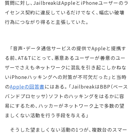
質問に対し、JailbreakはAppleとiPhoneユーザーのラ
イセンス契約に違反しているだけでなく、幅広い破壊
行為につながり得ると主張していた。
「音声・データ通信サービスの提供でAppleと提携す
る前、AT&Tにとって、悪意あるユーザーが――善意のユー
ザーでさえも――ネットワークに混乱を引き起こしかねな
いiPhoneハッキングへの対策が不可欠だった」と当時
の
Appleの回答書
にはある。「JailbreakはBBP（ベース
バンドプロセッサ）ソフトのハッキングをはるかに容
易にするため、ハッカーがネットワーク上で多数の望
ましくない活動を行う手段を与える」
そうした望ましくない活動の1つが、複数台のスマー