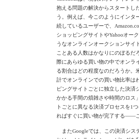
抱える問題の解決からスタートし
う。例えば、今このようにインタ
続しているユーザーで、Amazon.c
ショッピングサイトやYahooオー
うなオンラインオークションサイ
ことある人数はかなりにのぼるだ
際にあらゆる買い物の中でオンラ
る割合はどの程度なのだろうか。米Forr
計でオンラインでの買い物比率はわず
ピングサイトごとに独立した決済
かかる手間の煩雑さや時間のロス
トごとに異なる決済プロセスを1つ
ればすぐに買い物が完了する――
またGoogleでは、この決済シ