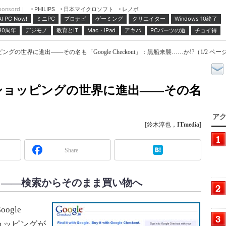
ponsord｜
日本マイクロソフト
レノボ
PHILIPS
ミニPC
プロナビ
ゲーミング
クリエイター
Windows 10終了
AI PC Now!
30周年
デジモノ
教育とIT
Mac・iPad
アキバ
PCパーツの道
チョイ得
ングの世界に進出――その名も「Google Checkout」：黒船来襲……か!?（1/2 ペー
ンショッピングの世界に進出――その名
アク
[鈴木淳也，
ITmedia
]
Share
kout」――検索からそのまま買い物へ
ogle
ショッピングが