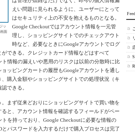
は管理が煩雑なだけでなく、昨今の個人情報漏
えい問題に見られるように、ユーザーにとって
Fee
はセキュリティ上の不安を抱えるものとなる。
Google Checkoutではアカウント情報を一元管
ジッ
る画面
理し、ショッピングサイトでのチェックアウト
時など、必要なときにGoogleアカウントでログ
とができる。クレジットカード情報などはすべて
カウント情報の漏えいや悪用のリスクは以前の分散時に比
ョッピングカートの履歴もGoogleアカウントを通し
き、購入金額やショッピングサイトでの処理状況（キ
確認できる。
。まず従来どおりにショッピングサイトで買い物を
すると、アカウント情報を確認するフィールドがペー
トを持っており、Google Checkoutに必要な情報の
Dとパスワードを入力するだけで購入プロセスは完了