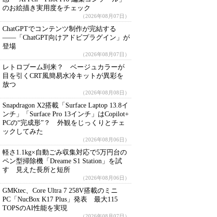
のお絵描き実用度をチェック
（2026年08月07日）
ChatGPTでコンテンツ制作が完結する
――「ChatGPT向けアドビプラグイン」が
登場
（2026年08月07日）
レトロブーム到来？ ベージュカラーが
目を引くCRT風簡易水冷キットが異彩を
放つ
（2026年08月08日）
Snapdragon X2搭載「Surface Laptop 13.8イ
ンチ」「Surface Pro 13インチ」はCopilot+
PCの“完成形”？ 外観をじっくりとチェ
ックしてみた
（2026年08月06日）
軽さ1.1kg×自動ごみ収集対応で5万円台の
ペン型掃除機「Dreame S1 Station」を試
す 見えた長所と短所
（2026年08月06日）
GMKtec、Core Ultra 7 258V搭載のミニ
PC「NucBox K17 Plus」発表 最大115
TOPSのAI性能を実現
（2026年08月07日）