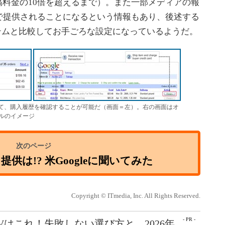
出稿料金の10倍を超えるまで）。また一部メディアの報
で提供されることになるという情報もあり、後述する
システムと比較してお手ごろな設定になっているようだ。
スして、購入履歴を確認することが可能だ（画面＝左）。右の画面はオ
ルのイメージ
供は!? 米Googleに聞いてみた
Copyright © ITmedia, Inc. All Rights Reserved.
- PR -
Vはこれ！失敗しない選び方と、2026年