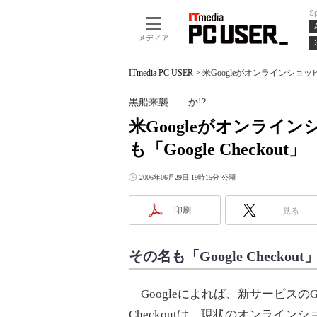
S
メディア
ITmedia PC USER
>
米Googleがオンラインショッピ
黒船来襲……か!?
米Googleがオンライ
も「Google Checkout」
2006年06月29日 19時15分 公開
印刷
見る
その名も「Google Chec
Googleによれば、新サービスのGo
Checkoutは、現状のオンライン