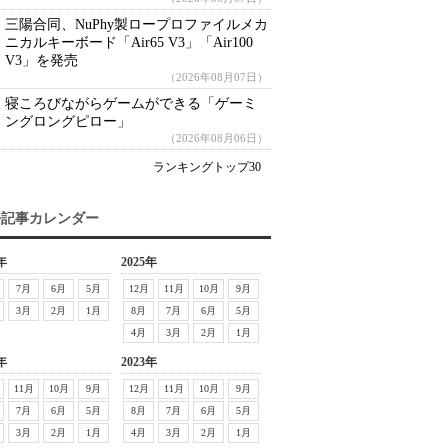
三陽合同、NuPhy製ロープロファイルメカ
ニカルキーボード「Air65 V3」「Air100
V3」を発売
（2026年08月07日）
寝ころびながらゲームができる「ゲーミ
ングロングピロー」
（2026年08月06日）
ランキングトップ30
去記事カレンダー
年
2025年
7月
6月
5月
12月
11月
10月
9月
3月
2月
1月
8月
7月
6月
5月
4月
3月
2月
1月
年
2023年
11月
10月
9月
12月
11月
10月
9月
7月
6月
5月
8月
7月
6月
5月
3月
2月
1月
4月
3月
2月
1月