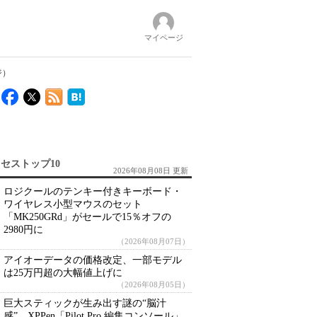
マイページ
ジ）
セストップ10
2026年08月08日 更新
ロジクールのテンキー付きキーボード・
ワイヤレス小型マウスのセット
「MK250GRd」がセールで15％オフの
2980円に
（2026年08月07日）
アイオーデータの価格改定、一部モデル
は25万円超の大幅値上げに
（2026年08月05日）
巨大スティックが生み出す謎の“脳汁
感” XPPen「Pilot Pro 編集コンソール」