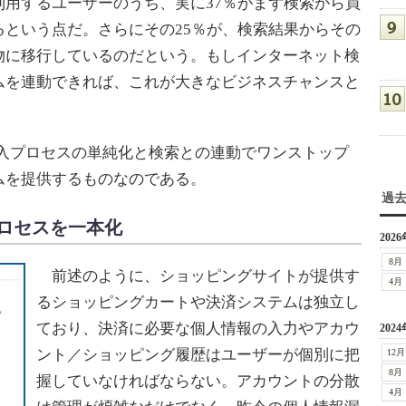
用するユーザーのうち、実に37％がまず検索から買
という点だ。さらにその25％が、検索結果からその
物に移行しているのだという。もしインターネット検
ムを連動できれば、これが大きなビジネスチャンスと
とは、購入プロセスの単純化と検索との連動でワンストップ
ムを提供するものなのである。
過
プロセスを一本化
2026
8月
前述のように、ショッピングサイトが提供す
4月
るショッピングカートや決済システムは独立し
ており、決済に必要な個人情報の入力やアカウ
2024
ント／ショッピング履歴はユーザーが個別に把
12月
8月
握していなければならない。アカウントの分散
4月