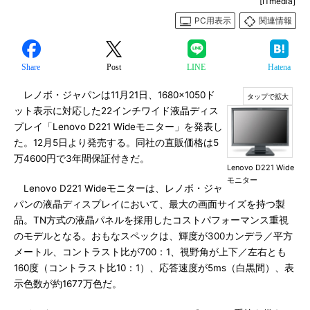
[ITmedia]
PC用表示
関連情報
Share
Post
LINE
Hatena
レノボ・ジャパンは11月21日、1680×1050ド
ット表示に対応した22インチワイド液晶ディス
プレイ「Lenovo D221 Wideモニター」を発表し
た。12月5日より発売する。同社の直販価格は5
万4600円で3年間保証付きだ。
Lenovo D221 Wide
モニター
Lenovo D221 Wideモニターは、レノボ・ジャ
パンの液晶ディスプレイにおいて、最大の画面サイズを持つ製
品。TN方式の液晶パネルを採用したコストパフォーマンス重視
のモデルとなる。おもなスペックは、輝度が300カンデラ／平方
メートル、コントラスト比が700：1、視野角が上下／左右とも
160度（コントラスト比10：1）、応答速度が5ms（白黒間）、表
示色数が約1677万色だ。