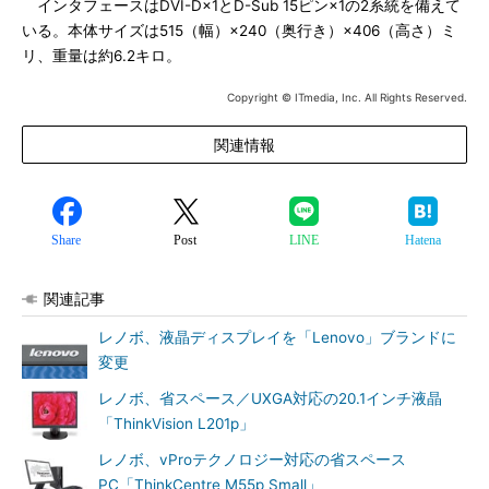
インタフェースはDVI-D×1とD-Sub 15ピン×1の2系統を備えて
いる。本体サイズは515（幅）×240（奥行き）×406（高さ）ミ
リ、重量は約6.2キロ。
Copyright © ITmedia, Inc. All Rights Reserved.
関連情報
Share
Post
LINE
Hatena
関連記事
レノボ、液晶ディスプレイを「Lenovo」ブランドに
変更
レノボ、省スペース／UXGA対応の20.1インチ液晶
「ThinkVision L201p」
レノボ、vProテクノロジー対応の省スペース
PC「ThinkCentre M55p Small」