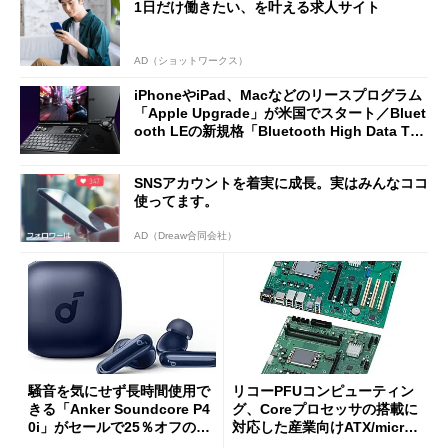
1日だけ働きたい、を叶える求人サイト
AD（ショットワークス）
iPhoneやiPad、Macなどのリースプログラム
「Apple Upgrade」が米国でスタート／Bluet
ooth LEの新規格「Bluetooth High Data Thr
oughput」が明...
SNSアカウントを着実に成長。実はみんなココ
使ってます。
AD（Dreaw合同会社）
騒音を気にせず長時間使用で
リコーPFUコンピューティン
きる「Anker Soundcore P4
グ、Coreプロセッサの搭載に
0i」がセールで25％オフの59
対応した産業向けATX/micro
90円に
ATXマザーボード