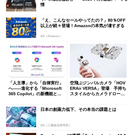
情
「え、こんなセールやってたの？」80％OFF
以上が続々登場！Amazonの本気が凄すぎる
AD（Amazon）
「人主導」から「自律実行」
空飛ぶジンバルカメラ「HOV
へ――進化する「Microsoft
ERAir VERSA」登場 手持ち
365 Copilot」の新機能とエ
スタイルからカメラドローン
ージェントAIの現在地
に合体変形
日本の創薬力低下、その本当の課題とは
AD（三菱総合研究所）