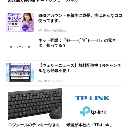
SN850X NVMe ヒートシンク
バッグ
付き」が18％オフの17万508
7円に
SNSアカウントを着実に成長。実はみんなココ
使ってます。
AD（Dreaw合同会社）
ネット死語：「ｷﾀ――(ﾟ∀ﾟ)――!!」の元ネ
タ、知ってる？
【ウェザーニュース】無料配信中！Rチャンネ
ルなら登録不要！
AD（Rチャンネル）
ロジクールのテンキー付きキ
米国が本社の「TP-Link」