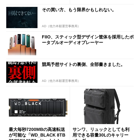
その買い方、もう限界かもしれない。
AD（他力本願運営事務局）
FIIO、スティック型デザイン筐体を採用したポ
ータブルオーディオプレーヤー
競馬予想サイトの裏側、全部書きました。
AD（他力本願運営事務局）
最大毎秒7200MBの高速転送
サンワ、リュックとしても利
が可能な「WD_BLACK 8TB
用できる容量30Lのキャリー