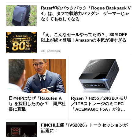
Razer印のバックパック「Rogue Backpack V
4」は、タフで収納力バツグン ゲーマーじゃ
なくても欲しくなる
「え、こんなセールやってたの？」80％OFF
以上が続々登場！Amazonの本気が凄すぎる
AD（Amazon）
日本HPはなぜ「Rakuten A
Ryzen 7 H255／24GBメモリ
I」を採用したのか？ 岡戸社
／1TBストレージのミニPC
長に直撃
「ACEMAGIC F5A」がタイ
ムセールで41％オフの10万69
98円に
FINCHI主催「IVS2026」トークセッションが
話題に！