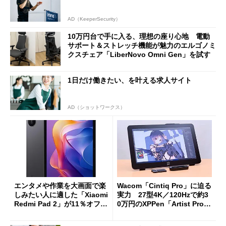
AD（KeeperSecurity）
10万円台で手に入る、理想の座り心地 電動
サポート＆ストレッチ機能が魅力のエルゴノミ
クスチェア「LiberNovo Omni Gen」を試す
1日だけ働きたい、を叶える求人サイト
AD（ショットワークス）
エンタメや作業を大画面で楽
Wacom「Cintiq Pro」に迫る
しみたい人に適した「Xiaomi
実力 27型4K／120Hzで約3
Redmi Pad 2」が11％オフの
0万円のXPPen「Artist Pro 2
2万4980円に
7（Gen 2）」でお絵描きして
分かった魅力と妥協点