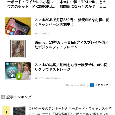
ーボード・ワイヤレス小型マ
本当に中国「TP-LINK」との
ウスのセット「MK250GRd」
無関係になったのか？ 日本
がセールで15％オフの2980円
法人に聞く
に
スマホ2GBで月額850円～ 格安SIMをお得に使
うキャンペーン実施中！
AD（IIJmio）
Bigme、13型カラーE Inkディスプレイを備え
たデジタルフォトフレーム
スマホの写真／動画をもう一段安全に 買い切
りクラウドストレージ
AD（ITmedia Mobile）
Recommended by
記事ランキング
ロジクールのテンキー付きキーボード・ワイヤレス小型
マウスのセット「MK250GRd」がセールで15％オフの