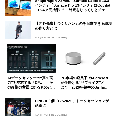
Snapdragon X2搭載「Surface Laptop 13.8
インチ」「Surface Pro 13インチ」はCopilot
+ PCの“完成形”？ 外観をじっくりとチェッ
クしてみた
【西野亮廣】つくりたいものを追求できる環境
の作り方とは
AD（FINCHI on GOETHE）
AIデータセンターの“真の実
PC市場の逆風下でMicrosoft
力”を左右する「CPU」 そ
が仕掛ける“サプライズ”と
の復権の背景にあるものと
は？ 2026年後半のSurface
は？
新製品を予想する
FINCHI主催「IVS2026」トークセッションが
話題に！
AD（FINCHI on GOETHE）