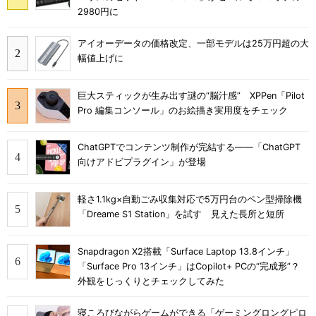
2980円に
アイオーデータの価格改定、一部モデルは25万円超の大
幅値上げに
巨大スティックが生み出す謎の“脳汁感” XPPen「Pilot
Pro 編集コンソール」のお絵描き実用度をチェック
ChatGPTでコンテンツ制作が完結する――「ChatGPT
向けアドビプラグイン」が登場
軽さ1.1kg×自動ごみ収集対応で5万円台のペン型掃除機
「Dreame S1 Station」を試す 見えた長所と短所
Snapdragon X2搭載「Surface Laptop 13.8インチ」
「Surface Pro 13インチ」はCopilot+ PCの“完成形”？
外観をじっくりとチェックしてみた
寝ころびながらゲームができる「ゲーミングロングピロ