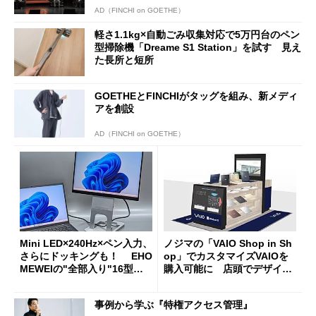
AD（FINCHI on GOETHE）
軽さ1.1kg×自動ごみ収集対応で5万円台のペン
型掃除機「Dreame S1 Station」を試す 見え
た長所と短所
GOETHEとFINCHIがタッグを組み、新メディ
アを創設
AD（FINCHI on GOETHE）
Mini LED×240Hz×ペン入力、
ノジマの「VAIO Shop in Sh
さらにドッキングも！ EHO
op」でカスタマイズVAIOを
MEWEIの"全部入り"16型モ
購入可能に 店頭でデザイン
バイルディスプレイ「TM-16
や質感を確認しながら購入可
0PW」徹底レビュー
能
事例から学ぶ『特権アクセス管理』