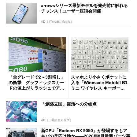
arrowsシリーズ最新モデルを発売前に触れる
チャンス！ユーザー座談会開催
AD（ ITmedia Mobile）
「全グレードで2～3割増し」
スマホより小さくポケットに
の衝撃 グラフィックスカー
入る「Winmaxle Mobdel B1
ドの値上がりラッシュでアキ
ミニ ワイヤレス キーボー
バの購入制限が深刻化
ド」がセールで10％オフの37
94円に
「創薬立国」復活への分岐点
AD（三菱総合研究所）
新GPU「Radeon RX 9050」が登場するもア
キバの反応は静か――2026年8月最新パーツ事