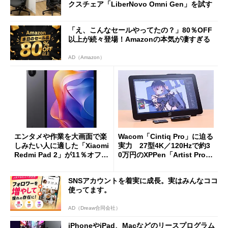
クスチェア「LiberNovo Omni Gen」を試す
「え、こんなセールやってたの？」80％OFF
以上が続々登場！Amazonの本気が凄すぎる
AD（Amazon）
エンタメや作業を大画面で楽
Wacom「Cintiq Pro」に迫る
しみたい人に適した「Xiaomi
実力 27型4K／120Hzで約3
Redmi Pad 2」が11％オフの
0万円のXPPen「Artist Pro 2
2万4980円に
7（Gen 2）」でお絵描きして
分かった魅力と妥協点
SNSアカウントを着実に成長。実はみんなココ
使ってます。
AD（Dreaw合同会社）
iPhoneやiPad、Macなどのリースプログラム