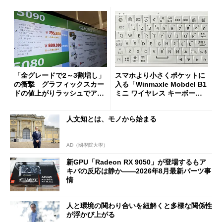
「全グレードで2～3割増し」
スマホより小さくポケットに
の衝撃 グラフィックスカー
入る「Winmaxle Mobdel B1
ドの値上がりラッシュでアキ
ミニ ワイヤレス キーボー
バの購入制限が深刻化
ド」がセールで10％オフの37
94円に
人文知とは、モノから始まる
AD（國學院大學）
新GPU「Radeon RX 9050」が登場するもア
キバの反応は静か――2026年8月最新パーツ事
情
人と環境の関わり合いを紐解くと多様な関係性
が浮かび上がる