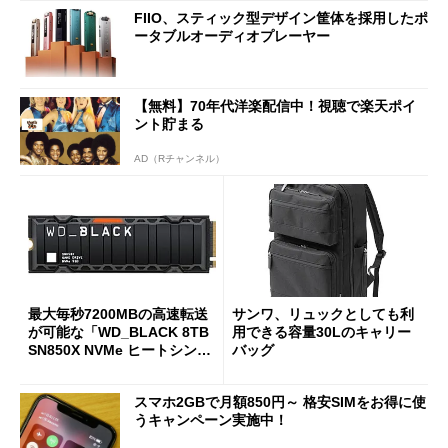
FIIO、スティック型デザイン筐体を採用したポ
ータブルオーディオプレーヤー
【無料】70年代洋楽配信中！視聴で楽天ポイ
ント貯まる
AD（Rチャンネル）
最大毎秒7200MBの高速転送
サンワ、リュックとしても利
が可能な「WD_BLACK 8TB
用できる容量30Lのキャリー
SN850X NVMe ヒートシンク
バッグ
付き」が18％オフの17万508
7円に
スマホ2GBで月額850円～ 格安SIMをお得に使
うキャンペーン実施中！