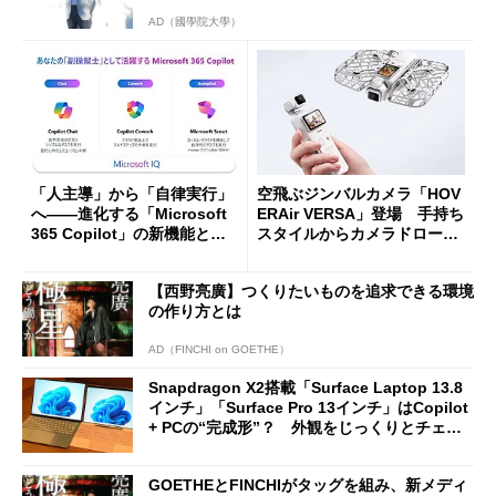
AD（國學院大學）
「人主導」から「自律実行」
空飛ぶジンバルカメラ「HOV
へ――進化する「Microsoft
ERAir VERSA」登場 手持ち
365 Copilot」の新機能とエ
スタイルからカメラドローン
ージェントAIの現在地
に合体変形
【西野亮廣】つくりたいものを追求できる環境
の作り方とは
AD（FINCHI on GOETHE）
Snapdragon X2搭載「Surface Laptop 13.8
インチ」「Surface Pro 13インチ」はCopilot
+ PCの“完成形”？ 外観をじっくりとチェッ
クしてみた
GOETHEとFINCHIがタッグを組み、新メディ