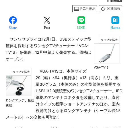
[ITmedia]
PC用表示
関連情報
Share
Post
LINE
Hatena
サンワサプライは12月1日、USBスティック型
筐体を採用するワンセグTVチューナー「VGA-
TV1S」を発表、12月中旬より発売する。価格は
オープン。
VGA-TV1S
VGA-TV1Sは、本体サイズ
29（幅）×94（奥行き）×13（高さ）ミリ、重
量30グラム（本体のみ）の小型筐体を採用する
USB1.1/2.0接続型のワンセグTVチューナー。IEC
準拠のアンテナコネクタを装備しており、直付
ロングアンテナ接続
けタイプの標準ショートアンテナのほか、室内
状態
視聴向けとなるロングアンテナ（ケーブル長1.5
メートル）への交換も可能だ。