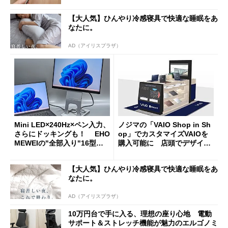
【大人気】ひんやり冷感寝具で快適な睡眠をあ
なたに。
AD（アイリスプラザ）
Mini LED×240Hz×ペン入力、
ノジマの「VAIO Shop in Sh
さらにドッキングも！ EHO
op」でカスタマイズVAIOを
MEWEIの"全部入り"16型モ
購入可能に 店頭でデザイン
バイルディスプレイ「TM-16
や質感を確認しながら購入可
0PW」徹底レビュー
能
【大人気】ひんやり冷感寝具で快適な睡眠をあ
なたに。
AD（アイリスプラザ）
10万円台で手に入る、理想の座り心地 電動
サポート＆ストレッチ機能が魅力のエルゴノミ