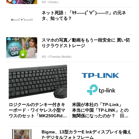
AD（IIJmio）
ネット死語：「ｷﾀ――(ﾟ∀ﾟ)――!!」の元ネ
タ、知ってる？
スマホの写真／動画をもう一段安全に 買い切
りクラウドストレージ
AD（ITmedia Mobile）
ロジクールのテンキー付きキ
米国が本社の「TP-Link」
ーボード・ワイヤレス小型マ
本当に中国「TP-LINK」との
ウスのセット「MK250GRd」
無関係になったのか？ 日本
がセールで15％オフの2980円
法人に聞く
に
Bigme、13型カラーE Inkディスプレイを備え
たデジタルフォトフレーム