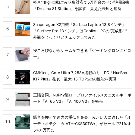
軽さ1.1kg×自動ごみ収集対応で5万円台のペン型掃除機
「Dreame S1 Station」を試す 見えた長所と短所
Snapdragon X2搭載「Surface Laptop 13.8インチ」
「Surface Pro 13インチ」はCopilot+ PCの“完成形”？
外観をじっくりとチェックしてみた
寝ころびながらゲームができる「ゲーミングロングピロ
ー」
GMKtec、Core Ultra 7 258V搭載のミニPC「NucBox
K17 Plus」発表 最大115 TOPSのAI性能を実現
三陽合同、NuPhy製ロープロファイルメカニカルキーボ
ード「Air65 V3」「Air100 V3」を発売
騒音を抑えて迫力の重低音を楽しみたい人に適した「オ
ーディオテクニカ ATH-CKS30TW+」がセールで21％オ
フの1万円に