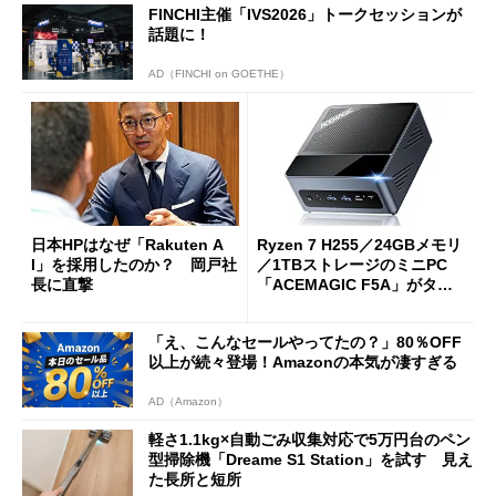
FINCHI主催「IVS2026」トークセッションが
話題に！
AD（FINCHI on GOETHE）
日本HPはなぜ「Rakuten A
Ryzen 7 H255／24GBメモリ
I」を採用したのか？ 岡戸社
／1TBストレージのミニPC
長に直撃
「ACEMAGIC F5A」がタイ
ムセールで41％オフの10万69
98円に
「え、こんなセールやってたの？」80％OFF
以上が続々登場！Amazonの本気が凄すぎる
AD（Amazon）
軽さ1.1kg×自動ごみ収集対応で5万円台のペン
型掃除機「Dreame S1 Station」を試す 見え
た長所と短所