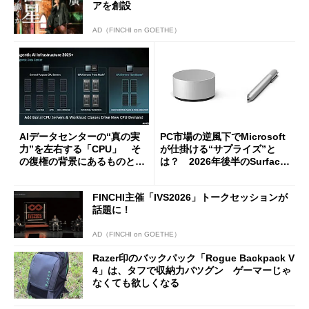
アを創設
AD（FINCHI on GOETHE）
AIデータセンターの“真の実
PC市場の逆風下でMicrosoft
力”を左右する「CPU」 そ
が仕掛ける“サプライズ”と
の復権の背景にあるものと
は？ 2026年後半のSurface
は？
新製品を予想する
FINCHI主催「IVS2026」トークセッションが
話題に！
AD（FINCHI on GOETHE）
Razer印のバックパック「Rogue Backpack V
4」は、タフで収納力バツグン ゲーマーじゃ
なくても欲しくなる