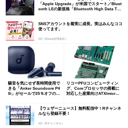
「Apple Upgrade」が米国でスタート／Bluet
ooth LEの新規格「Bluetooth High Data Thr
oughput」が明...
SNSアカウントを着実に成長。実はみんなココ
使ってます。
AD（Dreaw合同会社）
騒音を気にせず長時間使用で
リコーPFUコンピューティン
きる「Anker Soundcore P4
グ、Coreプロセッサの搭載に
0i」がセールで25％オフの59
対応した産業向けATX/micro
90円に
ATXマザーボード
【ウェザーニュース】無料配信中！Rチャンネ
ルなら登録不要！
AD（Rチャンネル）