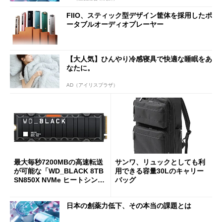
FIIO、スティック型デザイン筐体を採用したポ
ータブルオーディオプレーヤー
【大人気】ひんやり冷感寝具で快適な睡眠をあ
なたに。
AD（アイリスプラザ）
最大毎秒7200MBの高速転送
サンワ、リュックとしても利
が可能な「WD_BLACK 8TB
用できる容量30Lのキャリー
SN850X NVMe ヒートシンク
バッグ
付き」が18％オフの17万508
7円に
日本の創薬力低下、その本当の課題とは