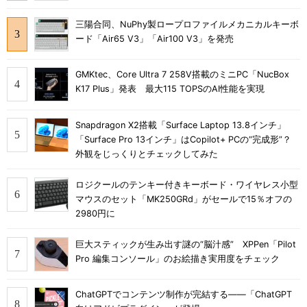
三陽合同、NuPhy製ロープロファイルメカニカルキーボ
ード「Air65 V3」「Air100 V3」を発売
GMKtec、Core Ultra 7 258V搭載のミニPC「NucBox
K17 Plus」発表 最大115 TOPSのAI性能を実現
Snapdragon X2搭載「Surface Laptop 13.8インチ」
「Surface Pro 13インチ」はCopilot+ PCの“完成形”？
外観をじっくりとチェックしてみた
ロジクールのテンキー付きキーボード・ワイヤレス小型
マウスのセット「MK250GRd」がセールで15％オフの
2980円に
巨大スティックが生み出す謎の“脳汁感” XPPen「Pilot
Pro 編集コンソール」のお絵描き実用度をチェック
ChatGPTでコンテンツ制作が完結する――「ChatGPT