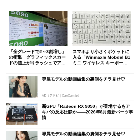
「全グレードで2～3割増し」
スマホより小さくポケットに
の衝撃 グラフィックスカー
入る「Winmaxle Mobdel B1
ドの値上がりラッシュでアキ
ミニ ワイヤレス キーボー
バの購入制限が深刻化
ド」がセールで10％オフの37
94円に
専属モデルの動画編集の裏側をチラ見せ♡
AD（アドビ｜CanCam.jp）
新GPU「Radeon RX 9050」が登場するもア
キバの反応は静か――2026年8月最新パーツ事
情
専属モデルの動画編集の裏側をチラ見せ♡