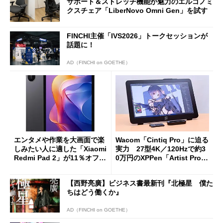
サポート＆ストレッチ機能が魅力のエルゴノミ
クスチェア「LiberNovo Omni Gen」を試す
FINCHI主催「IVS2026」トークセッションが
話題に！
AD（FINCHI on GOETHE）
エンタメや作業を大画面で楽
Wacom「Cintiq Pro」に迫る
しみたい人に適した「Xiaomi
実力 27型4K／120Hzで約3
Redmi Pad 2」が11％オフの
0万円のXPPen「Artist Pro 2
2万4980円に
7（Gen 2）」でお絵描きして
分かった魅力と妥協点
【西野亮廣】ビジネス書最新刊『北極星 僕た
ちはどう働くか』
AD（FINCHI on GOETHE）