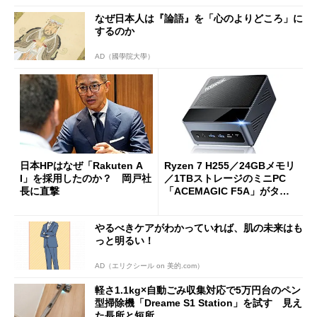
なぜ日本人は『論語』を「心のよりどころ」に
するのか
AD（國學院大學）
日本HPはなぜ「Rakuten A
Ryzen 7 H255／24GBメモリ
I」を採用したのか？ 岡戸社
／1TBストレージのミニPC
長に直撃
「ACEMAGIC F5A」がタイ
ムセールで41％オフの10万69
98円に
やるべきケアがわかっていれば、肌の未来はも
っと明るい！
AD（エリクシール on 美的.com）
軽さ1.1kg×自動ごみ収集対応で5万円台のペン
型掃除機「Dreame S1 Station」を試す 見え
た長所と短所