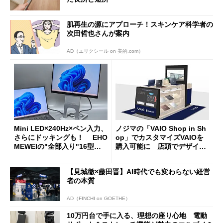
肌再生の源にアプローチ！スキンケア科学者の
次田哲也さんが案内
AD（エリクシール on 美的.com）
Mini LED×240Hz×ペン入力、
ノジマの「VAIO Shop in Sh
さらにドッキングも！ EHO
op」でカスタマイズVAIOを
MEWEIの"全部入り"16型モ
購入可能に 店頭でデザイン
バイルディスプレイ「TM-16
や質感を確認しながら購入可
0PW」徹底レビュー
能
【見城徹×藤田晋】AI時代でも変わらない経営
者の本質
AD（FINCHI on GOETHE）
10万円台で手に入る、理想の座り心地 電動