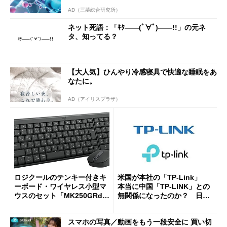
AD（三菱総合研究所）
ネット死語：「ｷﾀ――(ﾟ∀ﾟ)――!!」の元ネ
タ、知ってる？
【大人気】ひんやり冷感寝具で快適な睡眠をあ
なたに。
AD（アイリスプラザ）
ロジクールのテンキー付きキ
米国が本社の「TP-Link」
ーボード・ワイヤレス小型マ
本当に中国「TP-LINK」との
ウスのセット「MK250GRd」
無関係になったのか？ 日本
がセールで15％オフの2980円
法人に聞く
に
スマホの写真／動画をもう一段安全に 買い切