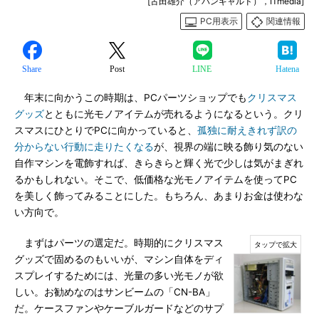
[古田雄介（アバンギャルド），ITmedia]
PC用表示
関連情報
Share
Post
LINE
Hatena
年末に向かうこの時期は、PCパーツショップでも
クリスマス
グッズ
とともに光モノアイテムが売れるようになるという。クリ
スマスにひとりでPCに向かっていると、
孤独に耐えきれず訳の
分からない行動に走りたくなる
が、視界の端に映る飾り気のない
自作マシンを電飾すれば、きらきらと輝く光で少しは気がまぎれ
るかもしれない。そこで、低価格な光モノアイテムを使ってPC
を美しく飾ってみることにした。もちろん、あまりお金は使わな
い方向で。
まずはパーツの選定だ。時期的にクリスマス
グッズで固めるのもいいが、マシン自体をディ
スプレイするためには、光量の多い光モノが欲
しい。お勧めなのはサンビームの「CN-BA」
だ。ケースファンやケーブルガードなどのサプ