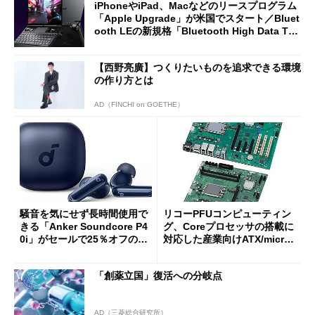
iPhoneやiPad、Macなどのリースプログラム
「Apple Upgrade」が米国でスタート／Bluet
ooth LEの新規格「Bluetooth High Data Thr
oughput」が明...
【西野亮廣】つくりたいものを追求できる環境
の作り方とは
AD（FINCHI on GOETHE）
騒音を気にせず長時間使用で
リコーPFUコンピューティン
きる「Anker Soundcore P4
グ、Coreプロセッサの搭載に
0i」がセールで25％オフの59
対応した産業向けATX/micro
90円に
ATXマザーボード
「創薬立国」復活への分岐点
AD（三菱総合研究所）