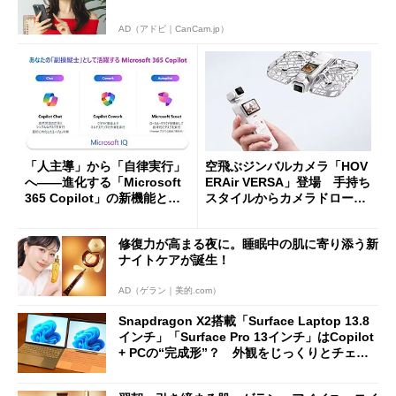
AD（アドビ｜CanCam.jp）
「人主導」から「自律実行」
空飛ぶジンバルカメラ「HOV
へ――進化する「Microsoft
ERAir VERSA」登場 手持ち
365 Copilot」の新機能とエ
スタイルからカメラドローン
ージェントAIの現在地
に合体変形
修復力が高まる夜に。睡眠中の肌に寄り添う新
ナイトケアが誕生！
AD（ゲラン｜美的.com）
Snapdragon X2搭載「Surface Laptop 13.8
インチ」「Surface Pro 13インチ」はCopilot
+ PCの“完成形”？ 外観をじっくりとチェッ
クしてみた