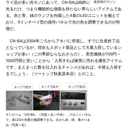
改良前のマシン
ライ品が多い光モノにあって、CN-BAは純粋に
光るだけ、つまり機能的な側面を持たない男らしいアイテムであ
る。赤と青、緑のランプを内蔵した4基のLEDユニットを備えて
おり、5インチベイ型の操作パネルで光の色を調整できるのが特
徴だ。
CN-BAは2004年ごろからアキバに登場し、すでに生産終了品
となっているが、現在もスポット製品として大量入荷しているシ
ョップが多い（この季節ならなおさらだ）。実売価格が700円～
1000円弱と安いことから「入荷すれば確実に売れる優良アイテム
です。まとまった数を仕入れるチャンスがあれば、今後も入荷す
るでしょう」（ツートップ秋葉原本店）とのこと。
サンビーム「CN-BA」（写真＝左／中央）、フロントパネル
で、各LEDの光量が微調整できる。左から赤、緑、青のつま
み（写真＝右）