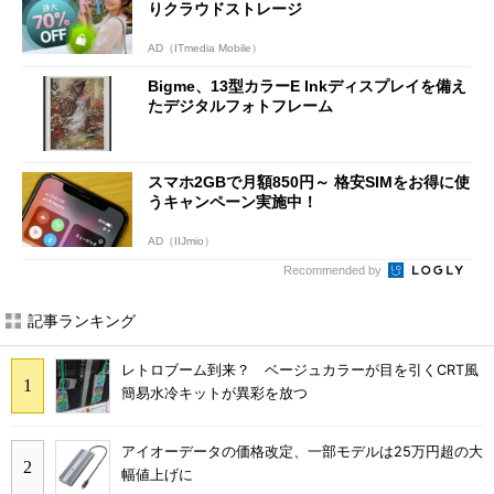
りクラウドストレージ
AD（ITmedia Mobile）
Bigme、13型カラーE Inkディスプレイを備え
たデジタルフォトフレーム
スマホ2GBで月額850円～ 格安SIMをお得に使
うキャンペーン実施中！
AD（IIJmio）
Recommended by
記事ランキング
レトロブーム到来？ ベージュカラーが目を引くCRT風
簡易水冷キットが異彩を放つ
アイオーデータの価格改定、一部モデルは25万円超の大
幅値上げに