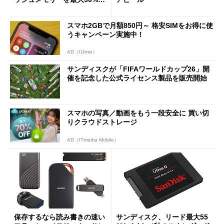
得にゲット
スマホ2GBで月額850円～ 格安SIMをお得に使
うキャンペーン実施中！
AD（IIJmio）
サンディスクが「FIFAワールドカップ26」開
催を記念した公式ライセンス製品を販売開始
スマホの写真／動画をもう一段安全に 買い切
りクラウドストレージ
AD（ITmedia Mobile）
保存するなら読み書きの速い
サンディスク、リード最大55