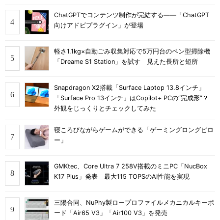
ChatGPTでコンテンツ制作が完結する――「ChatGPT
向けアドビプラグイン」が登場
軽さ1.1kg×自動ごみ収集対応で5万円台のペン型掃除機
「Dreame S1 Station」を試す 見えた長所と短所
Snapdragon X2搭載「Surface Laptop 13.8インチ」
「Surface Pro 13インチ」はCopilot+ PCの“完成形”？
外観をじっくりとチェックしてみた
寝ころびながらゲームができる「ゲーミングロングピロ
ー」
GMKtec、Core Ultra 7 258V搭載のミニPC「NucBox
K17 Plus」発表 最大115 TOPSのAI性能を実現
三陽合同、NuPhy製ロープロファイルメカニカルキーボ
ード「Air65 V3」「Air100 V3」を発売