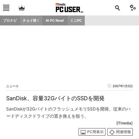
プロナビ
チョイ得！
AI PC Now!
ミニPC
ニュース
2007年1月5日
SanDisk、容量32GバイトのSSDを開発
SanDiskが32GバイトのフラッシュメモリSSDを開発。従来のハ
ードディスクドライブの置き換えを狙う。
[ITmedia]
PC用表示
関連情報