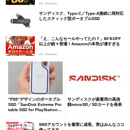
AD（Amazon）
サンディスク、Type-C／Type-A接続に両対応
したスティック型ポータブルSSD
「え、こんなセールやってたの？」80％OFF
以上が続々登場！Amazonの本気が凄すぎる
AD（Amazon）
“PS5”デザインのポータブル
サンディスクが産業用の高信
SSD「SanDisk Extreme Por
頼microSD／SDカードを発表
table SSD for PlayStation 5
Console and PC」をPCで試
す
SNSアカウントを着実に成長。実はみんなココ
使ってます。