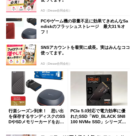
AD（Dreaw合同会社）
PCやゲーム機の容量不足に効果てきめんなSa
ndiskのフラッシュストレージ 最大31％オ
フ！
SNSアカウントを着実に成長。実はみんなココ
使ってます。
AD（Dreaw合同会社）
行楽シーズン到来！ 思い出
PCIe 5.0対応で電力効率に優
を保存するサンディスクのSS
れたSSD「WD_BLACK SN8
DやSDメモリーカードをお得
100 NVMe SSD」シリーズ登
に手に入れよう
場！ 8TBモデルや新型ヒー
トシンク付きモデルも 発売