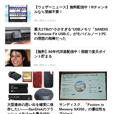
【ウェザーニュース】無料配信中！Rチャンネ
ルなら登録不要！
AD（Rチャンネル）
最大1TBの“小さすぎる”USBメモリ「SANDIS
K Extreme Fit USB-C」がモバイルノートPC
の理想の相棒だった
【無料】80年代洋楽配信中！視聴で楽天ポイ
ント貯まる
AD（Rチャンネル）
大型連休の思い出を確実に保
サンディスク、「Fusion io
存したい――SanDiskのフラ
Memory SX350」の優位性を
ッシュメモリーを最大36%お
アピール