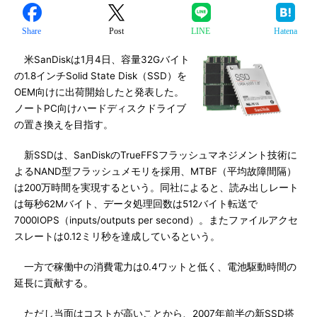
Share
Post
LINE
Hatena
米SanDiskは1月4日、容量32Gバイト
の1.8インチSolid State Disk（SSD）を
OEM向けに出荷開始したと発表した。
ノートPC向けハードディスクドライブ
の置き換えを目指す。
新SSDは、SanDiskのTrueFFSフラッシュマネジメント技術に
よるNAND型フラッシュメモリを採用、MTBF（平均故障間隔）
は200万時間を実現するという。同社によると、読み出しレート
は毎秒62Mバイト、データ処理回数は512バイト転送で
7000IOPS（inputs/outputs per second）。またファイルアクセ
スレートは0.12ミリ秒を達成しているという。
一方で稼働中の消費電力は0.4ワットと低く、電池駆動時間の
延長に貢献する。
ただし当面はコストが高いことから、2007年前半の新SSD搭