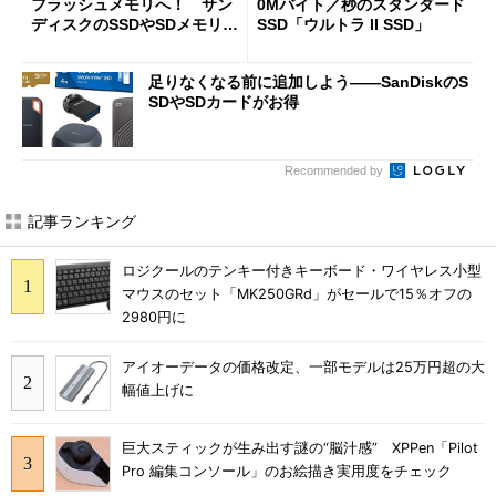
フラッシュメモリへ！ サン
0Mバイト／秒のスタンダード
ディスクのSSDやSDメモリー
SSD「ウルトラ II SSD」
カードがお得
足りなくなる前に追加しよう――SanDiskのS
SDやSDカードがお得
Recommended by
記事ランキング
ロジクールのテンキー付きキーボード・ワイヤレス小型
マウスのセット「MK250GRd」がセールで15％オフの
2980円に
アイオーデータの価格改定、一部モデルは25万円超の大
幅値上げに
巨大スティックが生み出す謎の“脳汁感” XPPen「Pilot
Pro 編集コンソール」のお絵描き実用度をチェック