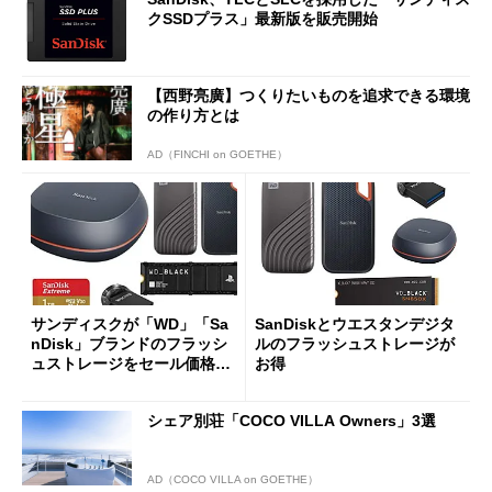
クSSDプラス」最新版を販売開始
【西野亮廣】つくりたいものを追求できる環境
の作り方とは
AD（FINCHI on GOETHE）
サンディスクが「WD」「Sa
SanDiskとウエスタンデジタ
nDisk」ブランドのフラッシ
ルのフラッシュストレージが
ュストレージをセール価格で
お得
販売
シェア別荘「COCO VILLA Owners」3選
AD（COCO VILLA on GOETHE）