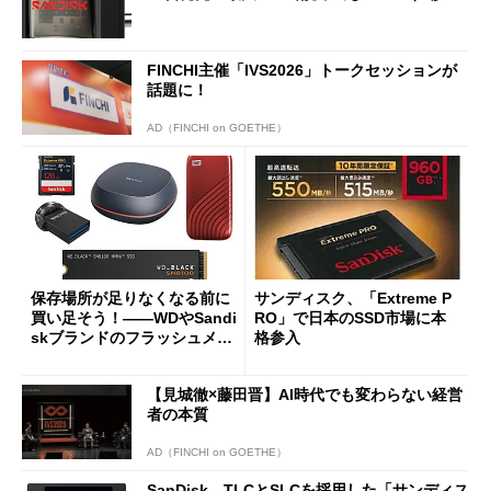
FINCHI主催「IVS2026」トークセッションが
話題に！
AD（FINCHI on GOETHE）
保存場所が足りなくなる前に
サンディスク、「Extreme P
買い足そう！――WDやSandi
RO」で日本のSSD市場に本
skブランドのフラッシュメモ
格参入
リがお得
【見城徹×藤田晋】AI時代でも変わらない経営
者の本質
AD（FINCHI on GOETHE）
SanDisk、TLCとSLCを採用した「サンディス