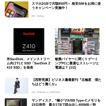
スマホ2GBで月額850円～ 格安SIMをお得に使
うキャンペーン実施中！
AD（IIJmio）
米SanDisk、メインストリー
敏腕バイヤーに聞く!! ゲーミ
ム向けTLC SSD「SanDisk Z
ングPCに最適なストレージと
410 SSD」を発表
電源は？ (1/2)
【西野亮廣】ビジネス書最新刊『北極星 僕た
ちはどう働くか』
AD（FINCHI on GOETHE）
サンディスク、“極小”のUSB Type-Cメモリを
25日発売 最大1TBで読み出し400MB／秒