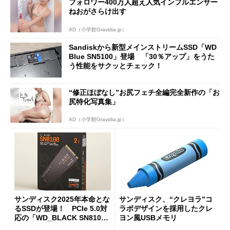
フォロワー400万人超え人気インフルエンサー
は6月中旬予定
ねおがさらけ出す
AD（小学館Gravidia.jp）
Sandiskから新型メインストリームSSD「WD
Blue SN5100」登場 「30％アップ」をうた
う性能をサクッとチェック！
“修正ほぼなし”お尻フェチ全編完全新作の「お
尻特化写真集」
AD（小学館Gravidia.jp）
サンディスク2025年本命とな
サンディスク、“クレヨラ”コ
るSSDが登場！ PCIe 5.0対
ラボデザインを採用したクレ
応の「WD_BLACK SN810
ヨン風USBメモリ
0」を試してみた