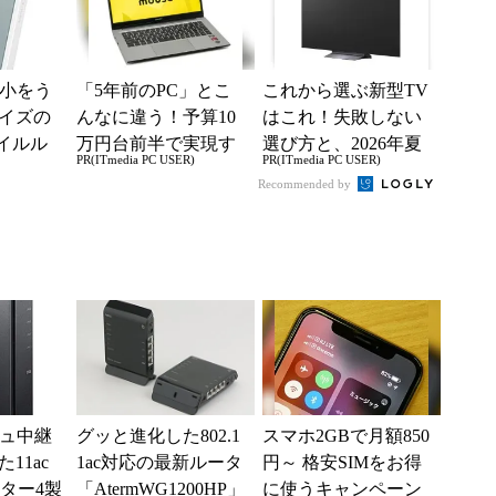
最小をう
「5年前のPC」とこ
これから選ぶ新型TV
イズの
んなに違う！予算10
はこれ！失敗しない
バイルル
万円台前半で実現す
選び方と、2026年夏
PR(ITmedia PC USER)
PR(ITmedia PC USER)
 MP01
る快適PCライフ
の一押しモデル
Recommended by
.
シュ中継
グッと進化した802.1
スマホ2GBで月額850
11ac
1ac対応の最新ルータ
円～ 格安SIMをお得
ター4製
「AtermWG1200HP」
に使うキャンペーン