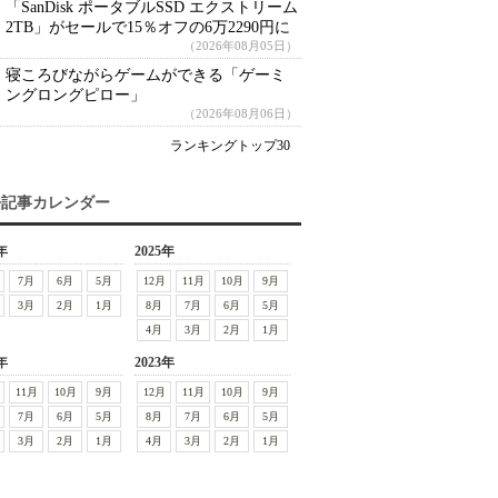
「SanDisk ポータブルSSD エクストリーム
2TB」がセールで15％オフの6万2290円に
（2026年08月05日）
寝ころびながらゲームができる「ゲーミ
ングロングピロー」
（2026年08月06日）
ランキングトップ30
去記事カレンダー
年
2025年
7月
6月
5月
12月
11月
10月
9月
3月
2月
1月
8月
7月
6月
5月
4月
3月
2月
1月
年
2023年
11月
10月
9月
12月
11月
10月
9月
7月
6月
5月
8月
7月
6月
5月
3月
2月
1月
4月
3月
2月
1月