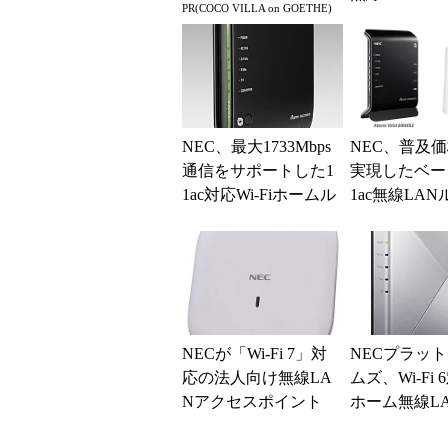
PR(COCO VILLA on GOETHE)
品
NEC、最大1733Mbps
NEC、普及
通信をサポートした1
実現したベー
1ac対応Wi-Fiホームル
1ac無線LAN
ータの新モデル「WG
製品
22...
NECが「Wi-Fi 7」対
NECプラッ
応の法人向け無線LA
ムズ、Wi-Fi
Nアクセスポイント
ホーム無線L
を発表 混雑の少な
ター2製品を