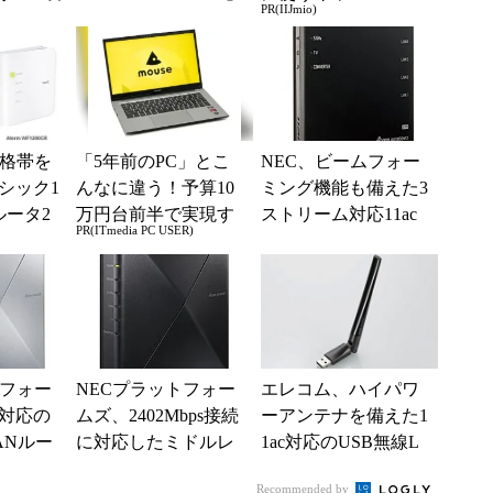
PR(IIJmio)
(1/4)
実施中！
価格帯を
「5年前のPC」とこ
NEC、ビームフォー
シック1
んなに違う！予算10
ミング機能も備えた3
ルータ2
万円台前半で実現す
ストリーム対応11ac
PR(ITmedia PC USER)
る快適PCライフ
無線ルーター
トフォー
NECプラットフォー
エレコム、ハイパワ
 6対応の
ムズ、2402Mbps接続
ーアンテナを備えた1
ANルー
に対応したミドルレ
1ac対応のUSB無線L
発表
ンジWi-Fi 6ホームル
ANアダプタ
Recommended by