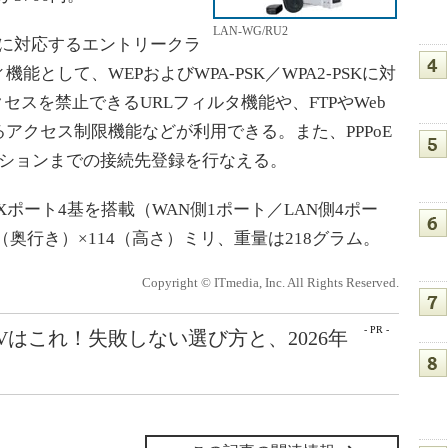
LAN-WG/RU2
1b/gに対応するエントリークラ
能として、WEPおよびWPA-PSK／WPA2-PSKに対
セスを禁止できるURLフィルタ機能や、FTPやWeb
アクセス制限機能などが利用できる。また、PPPoE
ッションまでの接続先登録を行なえる。
-TXポート4基を搭載（WAN側1ポート／LAN側4ポー
（奥行き）×114（高さ）ミリ、重量は218グラム。
Copyright © ITmedia, Inc. All Rights Reserved.
- PR -
Vはこれ！失敗しない選び方と、2026年