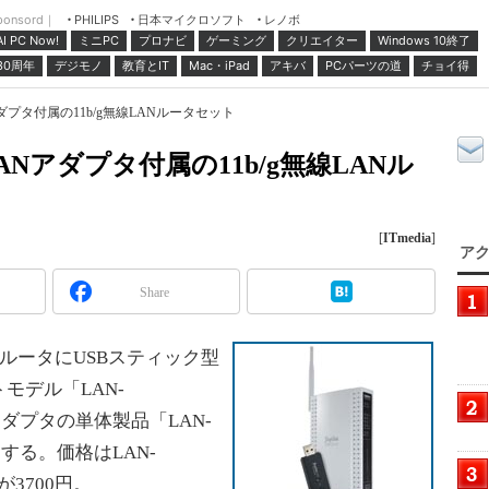
ponsord｜
日本マイクロソフト
レノボ
PHILIPS
ミニPC
プロナビ
ゲーミング
クリエイター
Windows 10終了
AI PC Now!
30周年
デジモノ
教育とIT
Mac・iPad
アキバ
PCパーツの道
チョイ得
ダプタ付属の11b/g無線LANルータセット
Nアダプタ付属の11b/g無線LANル
[
ITmedia
]
アク
Share
ルータにUSBスティック型
モデル「LAN-
アダプタの単体製品「LAN-
する。価格はLAN-
2が3700円。