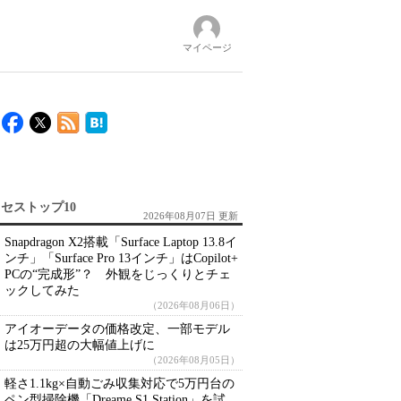
マイページ
セストップ10
2026年08月07日 更新
Snapdragon X2搭載「Surface Laptop 13.8イ
ンチ」「Surface Pro 13インチ」はCopilot+
PCの“完成形”？ 外観をじっくりとチェ
ックしてみた
（2026年08月06日）
アイオーデータの価格改定、一部モデル
は25万円超の大幅値上げに
（2026年08月05日）
軽さ1.1kg×自動ごみ収集対応で5万円台の
ペン型掃除機「Dreame S1 Station」を試