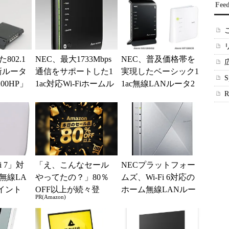
Fee
802.1
NEC、最大1733Mbps
NEC、普及価格帯を
新ルータ
通信をサポートした1
実現したベーシック1
200HP」
1ac対応Wi-Fiホームル
1ac無線LANルータ2
ータの新モデル「WG
製品
22...
i 7」対
「え、こんなセール
NECプラットフォー
無線LA
やってたの？」80％
ムズ、Wi-Fi 6対応の
イント
OFF以上が続々登
ホーム無線LANルー
PR(Amazon)
の少な
場！Amazonの本気が
ター2製品を発表
..
凄すぎる