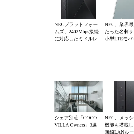
NECプラットフォー
NEC、業界
ムズ、2402Mbps接続
たった名刺サ
に対応したミドルレ
小型LTEモ
ンジWi-Fi 6ホームル
ーター「Aterm
ーター
LN」など2製..
シェア別荘「COCO
NEC、メッ
VILLA Owners」3選
機能も搭載した
無線LANルー