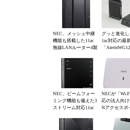
NEC、メッシュ中継
グッと進化した
機能も搭載した11ac
1ac対応の最
無線LANルーター4製
「AtermWG1
品
(1/4)
NEC、ビームフォー
NECが「Wi-F
ミング機能も備えた3
応の法人向け
ストリーム対応11ac
Nアクセスポ
無線ルーター
を発表 混雑
い6GHz帯で通.