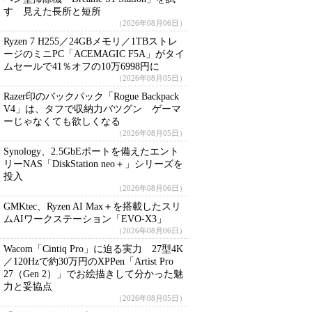
す 見えた長所と短所
（2026年08月06日）
Ryzen 7 H255／24GBメモリ／1TBストレ
ージのミニPC「ACEMAGIC F5A」がタイ
ムセールで41％オフの10万6998円に
（2026年08月05日）
Razer印のバックパック「Rogue Backpack
V4」は、タフで収納力バツグン ゲーマ
ーじゃなくても欲しくなる
（2026年08月05日）
Synology、2.5GbEポートを備えたエント
リーNAS「DiskStation neo＋」シリーズを
投入
（2026年08月06日）
GMKtec、Ryzen AI Max＋を搭載したスリ
ムAIワークステーション「EVO-X3」
（2026年08月06日）
Wacom「Cintiq Pro」に迫る実力 27型4K
／120Hzで約30万円のXPPen「Artist Pro
27（Gen 2）」でお絵描きして分かった魅
力と妥協点
（2026年08月05日）