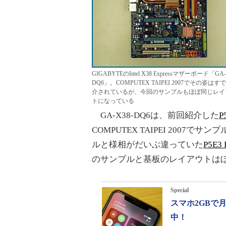
GIGABYTEのIntel X38 Expressマザーボード「GA-
DQ6」。COMPUTEX TAIPEI 2007でその姿はす
介されているが、今回のサンプルもほぼ同じレイ
トになっている
GA-X38-DQ6は、前回紹介した
P
COMPUTEX TAIPEI 2007
ルと様相がだいぶ違っていた
P5E3 
のサンプルと基板のレイアウトは
Special
スマホ2GBで
中！