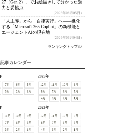
27（Gen 2）」でお絵描きして分かった魅
力と妥協点
（2026年08月05日）
「人主導」から「自律実行」へ――進化
する「Microsoft 365 Copilot」の新機能と
エージェントAIの現在地
（2026年08月04日）
ランキングトップ30
去記事カレンダー
年
2025年
7月
6月
5月
12月
11月
10月
9月
3月
2月
1月
8月
7月
6月
5月
4月
3月
2月
1月
年
2023年
11月
10月
9月
12月
11月
10月
9月
7月
6月
5月
8月
7月
6月
5月
3月
2月
1月
4月
3月
2月
1月