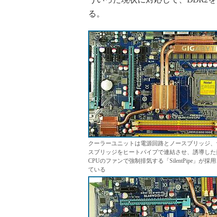
る。
クーラーユニットは電源回路とノースブリッジ、
スブリッジをヒートパイプで連結させ、誘導した
CPUのファンで強制排気する「SilentPipe」が採
ている