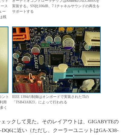
ビット
オーディオコントローラチップはRealtekのALC889Aを
ェース
実装する。SN比106dB、7.1チャネルサウンドの再生を
ェー
サポートする
は残
Nコント
IEEE 1394の制御はオンボードで実装されたTIの
利用
「TSB43AB23」によって行われる
も多く
チェックして見た。そのレイアウトは、GIGABYTEの
GA-P35-DQ6に近い（ただし、クーラーユニットはGA-X38-