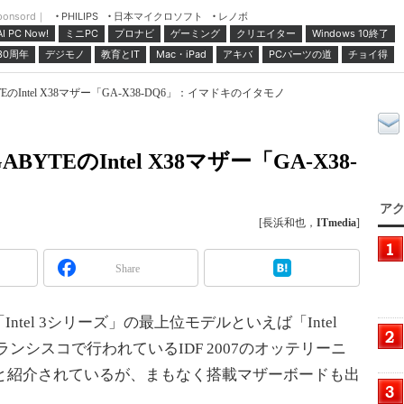
ponsord｜
日本マイクロソフト
レノボ
PHILIPS
ミニPC
プロナビ
ゲーミング
クリエイター
Windows 10終了
AI PC Now!
30周年
デジモノ
教育とIT
Mac・iPad
アキバ
PCパーツの道
チョイ得
のIntel X38マザー「GA-X38-DQ6」：イマドキのイタモノ
TEのIntel X38マザー「GA-X38-
アク
[長浜和也，
ITmedia
]
Share
el 3シリーズ」の最上位モデルといえば「Intel
ンフランシスコで行われているIDF 2007のオッテリーニ
日と紹介されているが、まもなく搭載マザーボードも出