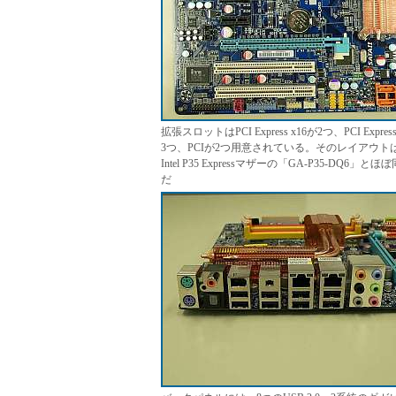
拡張スロットはPCI Express x16が2つ、PCI Express
3つ、PCIが2つ用意されている。そのレイアウト
Intel P35 Expressマザーの「GA-P35-DQ6」とほ
だ