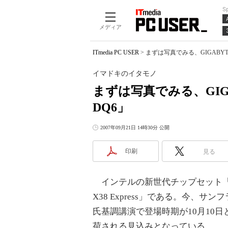
S
メディア
ITmedia PC USER
>
まずは写真でみる、GIGABYTE
イマドキのイタモノ
まずは写真でみる、GIGABY
DQ6」
2007年09月21日 14時30分 公開
印刷
見る
インテルの新世代チップセット「Int
X38 Express」である。今、サ
氏基調講演で登場時期が10月10
荷される見込みとなっている。