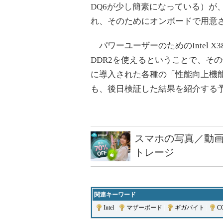
DQ6が少し簡素になっている）が
れ、そのためにオンボードで用意
パワーユーザーのためのIntel X3
DDR2を使えるということで、そ
に導入された各種の「性能向上機
も、後日検証した結果を紹介する
スマホの写真／動画
トレージ
関連キーワード
Intel
|
マザーボード
|
ギガバイト
|
C