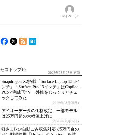
マイページ
セストップ10
2026年08月07日 更新
Snapdragon X2搭載「Surface Laptop 13.8イ
ンチ」「Surface Pro 13インチ」はCopilot+
PCの“完成形”？ 外観をじっくりとチェ
ックしてみた
（2026年08月06日）
アイオーデータの価格改定、一部モデル
は25万円超の大幅値上げに
（2026年08月05日）
軽さ1.1kg×自動ごみ収集対応で5万円台の
ペン型掃除機「Dreame S1 Station」を試