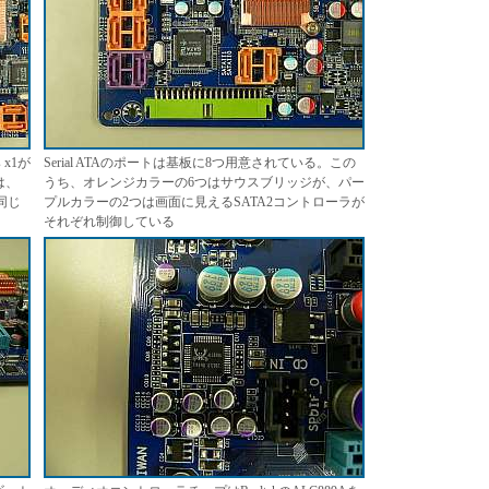
 x1が
Serial ATAのポートは基板に8つ用意されている。この
は、
うち、オレンジカラーの6つはサウスブリッジが、パー
ぼ同じ
プルカラーの2つは画面に見えるSATA2コントローラが
それぞれ制御している