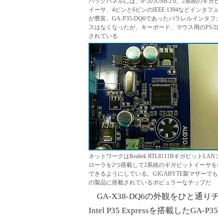
バックパネルには、8つのUSB 2.0、2系統のギガ
イーサ、4ピンと6ピンのIEEE 1394などインタフ
が豊富。GA-P35-DQ6であったパラレルインタフ
スはなくなったが、キーボード、マウス用のPS/2
されている
ネットワークはRealtek RTL8111BギガビットLA
ローラを2つ搭載して2系統のギガビットイーサを
できるようにしている。GIGABYTE製マザーで
の製品に搭載されているポピュラーなチップだ
GA-X38-DQ6の外観をひと通り
Intel P35 Expressを搭載した