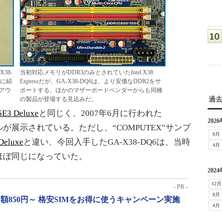
X38-
当初対応メモリがDDR3のみとされていたIntel X38
でに紹
Expressだが、GA-X38-DQ6は、より安価なDDR2をサ
アウ
ポートする。ほかのマザーボードベンダーからも同種
の製品が登場する見込みだ。
過
5E3 Deluxe
と同じく、2007年6月に行われた
2026
でサンプルが展示されている。ただし、“COMPUTEX”サンプ
8月
Deluxe
と違い、今回入手したGA-X38-DQ6は、当時
4月
ほぼ同じになっていた。
2024
12月
- PR -
8月
月額850円～ 格安SIMをお得に使うキャンペーン実施
4月