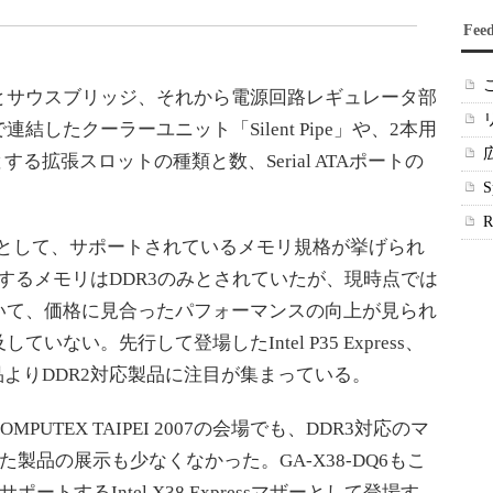
Fee
サウスブリッジ、それから電源回路レギュレータ部
したクーラーユニット「Silent Pipe」や、2本用
じめとする拡張スロットの種類と数、Serial ATAポートの
。
1つとして、サポートされているメモリ規格が挙げられ
ssが対応するメモリはDDR3のみとされていたが、現時点では
いて、価格に見合ったパフォーマンスの向上が見られ
ない。先行して登場したIntel P35 Express、
対応製品よりDDR2対応製品に注目が集まっている。
TEX TAIPEI 2007の会場でも、DDR3対応のマ
た製品の展示も少なくなかった。GA-X38-DQ6もこ
トするIntel X38 Expressマザーとして登場す