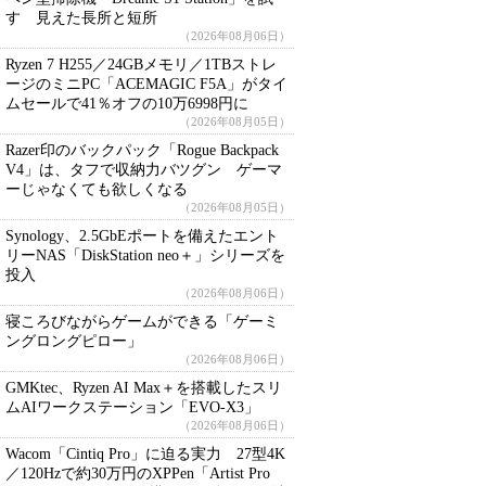
す 見えた長所と短所
（2026年08月06日）
Ryzen 7 H255／24GBメモリ／1TBストレ
ージのミニPC「ACEMAGIC F5A」がタイ
ムセールで41％オフの10万6998円に
（2026年08月05日）
Razer印のバックパック「Rogue Backpack
V4」は、タフで収納力バツグン ゲーマ
ーじゃなくても欲しくなる
（2026年08月05日）
Synology、2.5GbEポートを備えたエント
リーNAS「DiskStation neo＋」シリーズを
投入
（2026年08月06日）
寝ころびながらゲームができる「ゲーミ
ングロングピロー」
（2026年08月06日）
GMKtec、Ryzen AI Max＋を搭載したスリ
ムAIワークステーション「EVO-X3」
（2026年08月06日）
Wacom「Cintiq Pro」に迫る実力 27型4K
／120Hzで約30万円のXPPen「Artist Pro