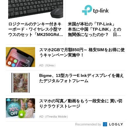
ロジクールのテンキー付きキ
米国が本社の「TP-Link」
ーボード・ワイヤレス小型マ
本当に中国「TP-LINK」との
ウスのセット「MK250GRd」
無関係になったのか？ 日本
がセールで15％オフの2980円
法人に聞く
に
スマホ2GBで月額850円～ 格安SIMをお得に使
うキャンペーン実施中！
AD（IIJmio）
Bigme、13型カラーE Inkディスプレイを備え
たデジタルフォトフレーム
スマホの写真／動画をもう一段安全に 買い切
りクラウドストレージ
AD（ITmedia Mobile）
Recommended by