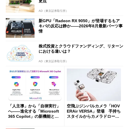
更点
AD（東京証券取引所）
新GPU「Radeon RX 9050」が登場するもア
キバの反応は静か――2026年8月最新パーツ事
情
株式投資とクラウドファンディング、リターン
における違いは？
AD（東京証券取引所）
「人主導」から「自律実行」
空飛ぶジンバルカメラ「HOV
へ――進化する「Microsoft
ERAir VERSA」登場 手持ち
365 Copilot」の新機能とエ
スタイルからカメラドローン
ージェントAIの現在地
に合体変形