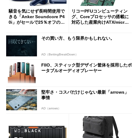
騒音を気にせず長時間使用で
リコーPFUコンピューティン
きる「Anker Soundcore P4
グ、Coreプロセッサの搭載に
0i」がセールで25％オフの59
対応した産業向けATX/micro
90円に
ATXマザーボード
その買い方、もう限界かもしれない。
AD（BettingBreakDown）
FIIO、スティック型デザイン筐体を採用したポ
ータブルオーディオプレーヤー
堅牢さ・コスパだけじゃない最新「arrows」
事情
AD（arrows）