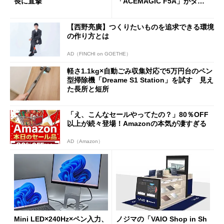
長に直撃
「ACEMAGIC F5A」がタイ
ムセールで41％オフの10万69
98円に
【西野亮廣】つくりたいものを追求できる環境
の作り方とは
AD（FINCHI on GOETHE）
軽さ1.1kg×自動ごみ収集対応で5万円台のペン
型掃除機「Dreame S1 Station」を試す 見え
た長所と短所
「え、こんなセールやってたの？」80％OFF
以上が続々登場！Amazonの本気が凄すぎる
AD（Amazon）
Mini LED×240Hz×ペン入力、
ノジマの「VAIO Shop in Sh