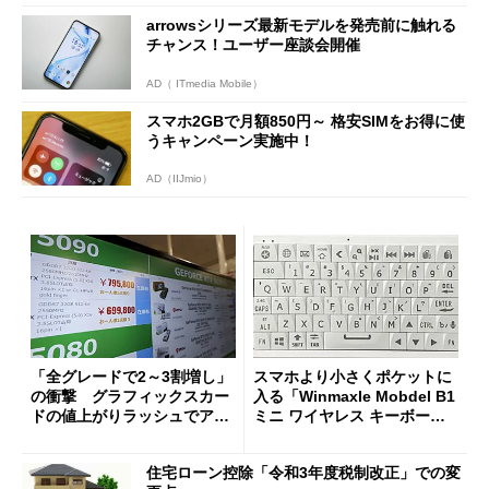
arrowsシリーズ最新モデルを発売前に触れる
チャンス！ユーザー座談会開催
AD（ ITmedia Mobile）
スマホ2GBで月額850円～ 格安SIMをお得に使
うキャンペーン実施中！
AD（IIJmio）
「全グレードで2～3割増し」
スマホより小さくポケットに
の衝撃 グラフィックスカー
入る「Winmaxle Mobdel B1
ドの値上がりラッシュでアキ
ミニ ワイヤレス キーボー
バの購入制限が深刻化
ド」がセールで10％オフの37
94円に
住宅ローン控除「令和3年度税制改正」での変