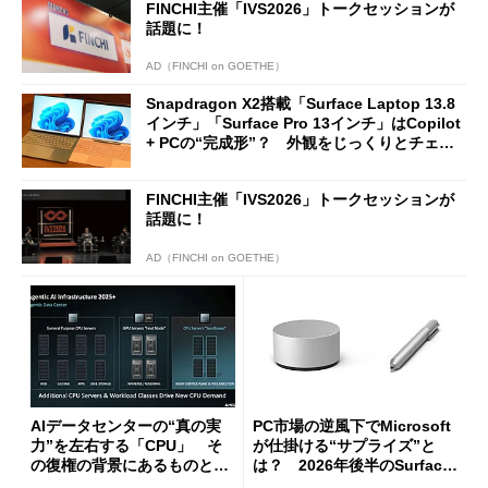
FINCHI主催「IVS2026」トークセッションが
話題に！
AD（FINCHI on GOETHE）
Snapdragon X2搭載「Surface Laptop 13.8
インチ」「Surface Pro 13インチ」はCopilot
+ PCの“完成形”？ 外観をじっくりとチェッ
クしてみた
FINCHI主催「IVS2026」トークセッションが
話題に！
AD（FINCHI on GOETHE）
AIデータセンターの“真の実
PC市場の逆風下でMicrosoft
力”を左右する「CPU」 そ
が仕掛ける“サプライズ”と
の復権の背景にあるものと
は？ 2026年後半のSurface
は？
新製品を予想する