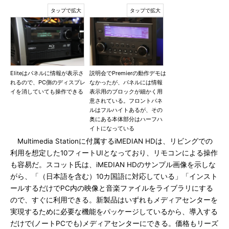
Eliteはパネルに情報が表示さ
説明会でPremierの動作デモは
れるので、PC側のディスプレ
なかったが、パネルには情報
イを消していても操作できる
表示用のブロックが細かく用
意されている。フロントパネ
ルはフルハイトあるが、その
奥にある本体部分はハーフハ
イトになっている
Multimedia Stationに付属するiMEDIAN HDは、リビングでの
利用を想定した10フィートUIとなっており、リモコンによる操作
も容易だ。スコット氏は、iMEDIAN HDのサンプル画像を示しな
がら、「（日本語を含む）10カ国語に対応している」「インスト
ールするだけでPC内の映像と音楽ファイルをライブラリにする
ので、すぐに利用できる。新製品はいずれもメディアセンターを
実現するために必要な機能をパッケージしているから、導入する
だけで(ノートPCでも)メディアセンターにできる。価格もリーズ