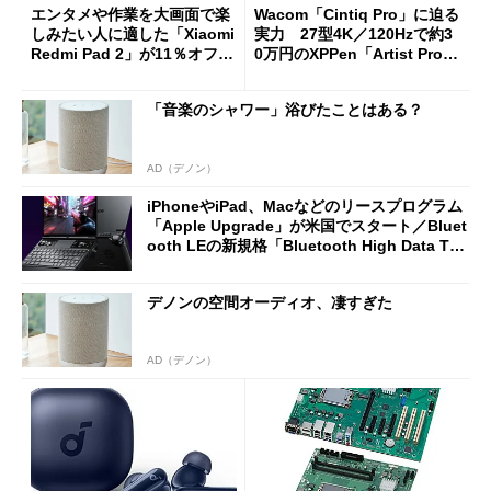
エンタメや作業を大画面で楽
Wacom「Cintiq Pro」に迫る
しみたい人に適した「Xiaomi
実力 27型4K／120Hzで約3
Redmi Pad 2」が11％オフの
0万円のXPPen「Artist Pro 2
2万4980円に
7（Gen 2）」でお絵描きして
分かった魅力と妥協点
「音楽のシャワー」浴びたことはある？
AD（デノン）
iPhoneやiPad、Macなどのリースプログラム
「Apple Upgrade」が米国でスタート／Bluet
ooth LEの新規格「Bluetooth High Data Thr
oughput」が明...
デノンの空間オーディオ、凄すぎた
AD（デノン）