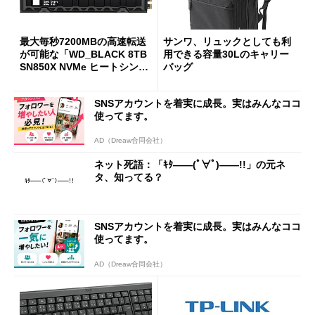
最大毎秒7200MBの高速転送
サンワ、リュックとしても利
が可能な「WD_BLACK 8TB
用できる容量30Lのキャリー
SN850X NVMe ヒートシンク
バッグ
付き」が18％オフの17万508
7円に
SNSアカウントを着実に成長。実はみんなココ
使ってます。
AD（Dreaw合同会社）
ネット死語：「ｷﾀ――(ﾟ∀ﾟ)――!!」の元ネ
タ、知ってる？
SNSアカウントを着実に成長。実はみんなココ
使ってます。
AD（Dreaw合同会社）