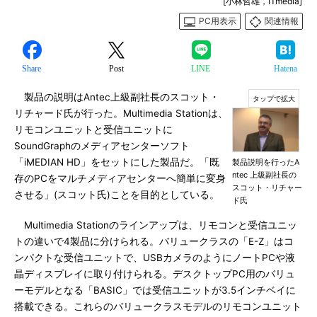
[小林哲雄，ITmedia]
PC用表示
関連情報
Share
Post
LINE
Hatena
製品の説明はAntec上級副社長のスコット・
リチャード氏が行った。Multimedia Stationは、
リモコンユニットと受信ユニットに
SoundGraphのメディアセンターソフト
「iMEDIAN HD」をセットにした製品だ。「既
製品説明を行ったA
ntec 上級副社長の
存のPCをマルチメディアセンターへ簡単に変身
スコット・リチャー
させる」(スコット氏)ことを目的としている。
ド氏
Multimedia Stationのラインアップは、リモコンと受信ユニッ
トの違いで4製品に分けられる。バリュークラスの「E-Z」はコ
ンパクトな受信ユニットで、USBカメラのようにノートPCや液
晶ディスプレイに取り付けられる。デスクトップPC用のバリュ
ーモデルとなる「BASIC」では受信ユニットが3.5インチベイに
搭載できる。これらのバリュークラスモデルのリモコンユニット