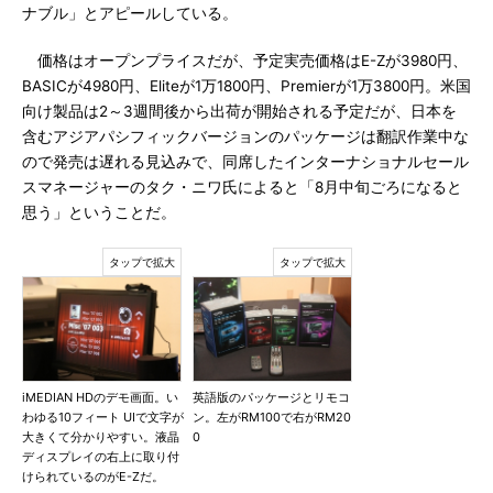
ナブル」とアピールしている。
価格はオープンプライスだが、予定実売価格はE-Zが3980円、
BASICが4980円、Eliteが1万1800円、Premierが1万3800円。米国
向け製品は2～3週間後から出荷が開始される予定だが、日本を
含むアジアパシフィックバージョンのパッケージは翻訳作業中な
ので発売は遅れる見込みで、同席したインターナショナルセール
スマネージャーのタク・ニワ氏によると「8月中旬ごろになると
思う」ということだ。
iMEDIAN HDのデモ画面。い
英語版のパッケージとリモコ
わゆる10フィート UIで文字が
ン。左がRM100で右がRM20
大きくて分かりやすい。液晶
0
ディスプレイの右上に取り付
けられているのがE-Zだ。