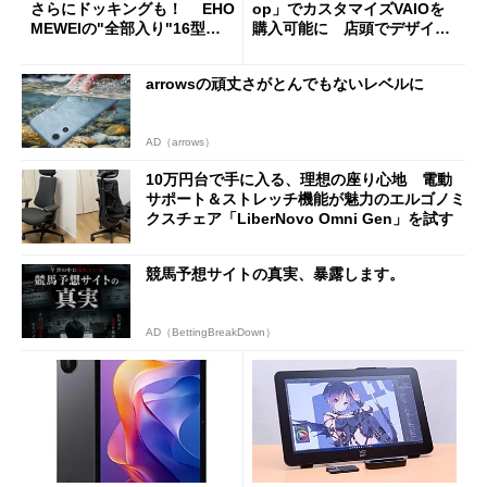
さらにドッキングも！ EHO
op」でカスタマイズVAIOを
MEWEIの"全部入り"16型モ
購入可能に 店頭でデザイン
バイルディスプレイ「TM-16
や質感を確認しながら購入可
0PW」徹底レビュー
能
arrowsの頑丈さがとんでもないレベルに
AD（arrows）
10万円台で手に入る、理想の座り心地 電動
サポート＆ストレッチ機能が魅力のエルゴノミ
クスチェア「LiberNovo Omni Gen」を試す
競馬予想サイトの真実、暴露します。
AD（BettingBreakDown）