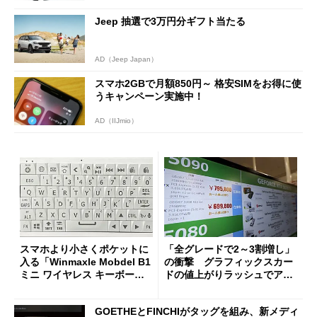
Jeep 抽選で3万円分ギフト当たる
AD（Jeep Japan）
スマホ2GBで月額850円～ 格安SIMをお得に使
うキャンペーン実施中！
AD（IIJmio）
スマホより小さくポケットに
「全グレードで2～3割増し」
入る「Winmaxle Mobdel B1
の衝撃 グラフィックスカー
ミニ ワイヤレス キーボー
ドの値上がりラッシュでアキ
ド」がセールで10％オフの37
バの購入制限が深刻化
94円に
GOETHEとFINCHIがタッグを組み、新メディ