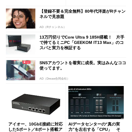
に合体変形
ージェントAIの現在地
【登録不要＆完全無料】80年代洋楽がRチャン
ネルで見放題
AD（Rチャンネル）
13万円切りでCore Ultra 9 185H搭載！ 片手
で持てるミニPC「GEEKOM IT13 Max」のコ
スパと実力を検証する
SNSアカウントを着実に成長。実はみんなココ
使ってます。
AD（Dreaw合同会社）
アイオー、10GbE接続に対応
AIデータセンターの“真の実
した5ポート／8ポート搭載ア
力”を左右する「CPU」 そ