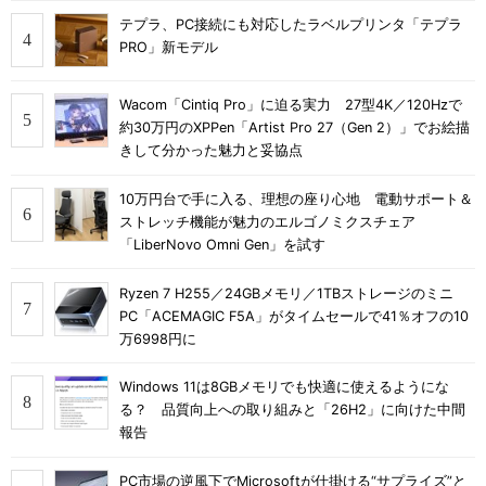
テプラ、PC接続にも対応したラベルプリンタ「テプラ
PRO」新モデル
Wacom「Cintiq Pro」に迫る実力 27型4K／120Hzで
約30万円のXPPen「Artist Pro 27（Gen 2）」でお絵描
きして分かった魅力と妥協点
10万円台で手に入る、理想の座り心地 電動サポート＆
ストレッチ機能が魅力のエルゴノミクスチェア
「LiberNovo Omni Gen」を試す
Ryzen 7 H255／24GBメモリ／1TBストレージのミニ
PC「ACEMAGIC F5A」がタイムセールで41％オフの10
万6998円に
Windows 11は8GBメモリでも快適に使えるようにな
る？ 品質向上への取り組みと「26H2」に向けた中間
報告
PC市場の逆風下でMicrosoftが仕掛ける“サプライズ”と