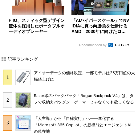
FIIO、スティック型デザイン
「AIハイパースケール」でNV
筐体を採用したポータブルオ
IDIAに真っ向勝負を仕掛ける
ーディオプレーヤー
AMD 2030年に向けたロー
ドマップを公開
Recommended by
記事ランキング
アイオーデータの価格改定、一部モデルは25万円超の大
幅値上げに
Razer印のバックパック「Rogue Backpack V4」は、タ
フで収納力バツグン ゲーマーじゃなくても欲しくなる
「人主導」から「自律実行」へ――進化する
「Microsoft 365 Copilot」の新機能とエージェントAI
の現在地