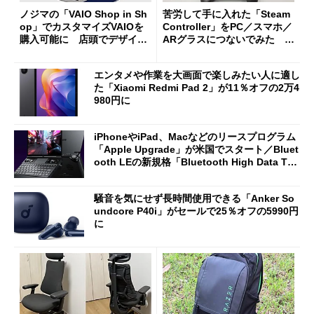
ノジマの「VAIO Shop in Sh
苦労して手に入れた「Steam
op」でカスタマイズVAIOを
Controller」をPC／スマホ／
購入可能に 店頭でデザイン
ARグラスにつないでみた ゲ
や質感を確認しながら購入可
ーム体験や実用性は？
能
エンタメや作業を大画面で楽しみたい人に適し
た「Xiaomi Redmi Pad 2」が11％オフの2万4
980円に
iPhoneやiPad、Macなどのリースプログラム
「Apple Upgrade」が米国でスタート／Bluet
ooth LEの新規格「Bluetooth High Data Thr
oughput」が明...
騒音を気にせず長時間使用できる「Anker So
undcore P40i」がセールで25％オフの5990円
に