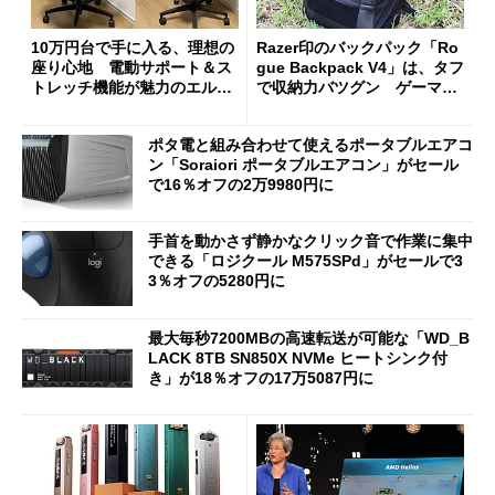
10万円台で手に入る、理想の
Razer印のバックパック「Ro
座り心地 電動サポート＆ス
gue Backpack V4」は、タフ
トレッチ機能が魅力のエルゴ
で収納力バツグン ゲーマー
ノミクスチェア「LiberNovo
じゃなくても欲しくなる
Omni Gen」を試す
ポタ電と組み合わせて使えるポータブルエアコ
ン「Soraiori ポータブルエアコン」がセール
で16％オフの2万9980円に
手首を動かさず静かなクリック音で作業に集中
できる「ロジクール M575SPd」がセールで3
3％オフの5280円に
最大毎秒7200MBの高速転送が可能な「WD_B
LACK 8TB SN850X NVMe ヒートシンク付
き」が18％オフの17万5087円に