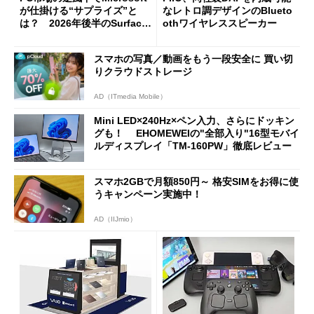
が仕掛ける“サプライズ”と
なレトロ調デザインのBlueto
は？ 2026年後半のSurface
othワイヤレススピーカー
新製品を予想する
スマホの写真／動画をもう一段安全に 買い切
りクラウドストレージ
AD（ITmedia Mobile）
Mini LED×240Hz×ペン入力、さらにドッキン
グも！ EHOMEWEIの"全部入り"16型モバイ
ルディスプレイ「TM-160PW」徹底レビュー
スマホ2GBで月額850円～ 格安SIMをお得に使
うキャンペーン実施中！
AD（IIJmio）