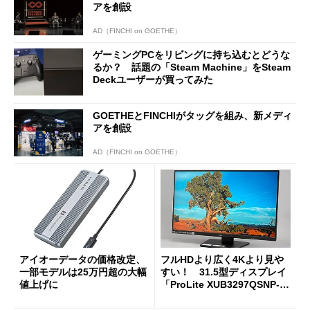
アを創設
AD（FINCHI on GOETHE）
ゲーミングPCをリビングに持ち込むとどうな
るか？ 話題の「Steam Machine」をSteam
Deckユーザーが買ってみた
GOETHEとFINCHIがタッグを組み、新メディ
アを創設
AD（FINCHI on GOETHE）
アイオーデータの価格改定、
フルHDより広く4Kより見や
一部モデルは25万円超の大幅
すい！ 31.5型ディスプレイ
値上げに
「ProLite XUB3297QSNP-B
1J」がテレワークにピッタリ
な理由