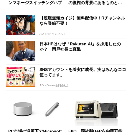
ンマネージスイッチングハブ
の復権の背景にあるものと
は？
【逆境無頼カイジ】無料配信中！Rチャンネル
なら登録不要！
AD（Rチャンネル）
日本HPはなぜ「Rakuten AI」を採用したの
か？ 岡戸社長に直撃
SNSアカウントを着実に成長。実はみんなココ
使ってます。
AD（Dreaw合同会社）
PC市場の逆風下でMicrosoft
FIIO、同社製DAPを内蔵可能