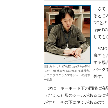
さて、
るとこ
NGとの
typ
しても
VAIO
底面も
する場
慣れた手つきでVAIO type Pを分解す
パック
るVAIO事業本部 NotebookPC事業部
シニアプログラムマネジャーの鈴木
外す。
一也氏
次に、キーボード下の両端に液晶
（だえん）形のシールがある点に
がすと、その下にネジがあるので