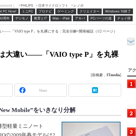
ponsord｜
日本マイクロソフト
レノボ
PHILIPS
ミニPC
プロナビ
ゲーミング
クリエイター
Windows 10終了
AI PC Now!
30周年
デジモノ
教育とIT
Mac・iPad
アキバ
PCパーツの道
チョイ得
い――「VAIO type P」を丸裸にする：完全分解×開発秘話（1/2 ページ）
は大違い――「VAIO type P」を丸裸
アク
[前橋豪，
ITmedia
]
Share
ew Mobile”をいきなり分解
薄型軽量ミニノート
VAIOの2009年春モデルは2