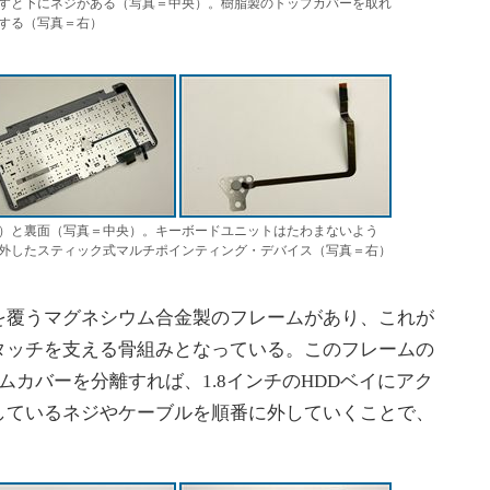
すと下にネジがある（写真＝中央）。樹脂製のトップカバーを取れ
する（写真＝右）
）と裏面（写真＝中央）。キーボードユニットはたわまないよう
外したスティック式マルチポインティング・デバイス（写真＝右）
覆うマグネシウム合金製のフレームがあり、これが
タッチを支える骨組みとなっている。このフレームの
ムカバーを分離すれば、1.8インチのHDDベイにアク
しているネジやケーブルを順番に外していくことで、