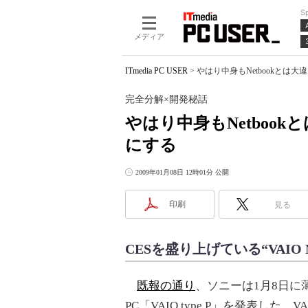
S
メディア
ITmedia PC USER
>
やはり中身もNetbookとは大違
完全分解×開発秘話
やはり中身もNetbookと
にする
2009年01月08日 12時01分 公開
印刷
見る
CESを盛り上げている“VAIO N
既報の通り
、ソニーは1月8日に
PC「VAIO type P」を発表した。