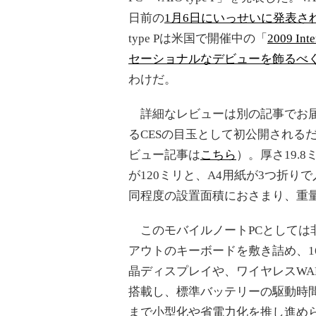
日前の
1月6日にいっせいに発表さ
type Pは米国で開催中の「
2009 Inte
セーショナルなデビューを飾るべ
わけだ。
詳細なレビューは別の記事でお届
るCESの目玉として初公開される
ビュー記事は
こちら
）。厚さ19.
が120ミリと、A4用紙が3つ折りで
同程度の設置面積におさまり、重量
このモバイルノートPCとしては
アウトのキーボードを敷き詰め、16
晶ディスプレイや、ワイヤレスW
搭載し、標準バッテリーの駆動時間
まで小型化や省電力化を推し進めら