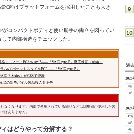
evice）／UMPC向けプラットフォームを採用したことも大き
pe Pがコンパクトボディと使い勝手の両立を図ってい
解して内部構造をチェックした。
ミニノートPCなのか!?――「VAIO type P」徹底検証（前編）
過
グラムの“ポケットスタイルPC”――「VAIO type P」
VAIO P Series」がCESで登場
2026
、VAIOの新モバイル製品投入を予告
8月
4月
られなくなります。内部で使用されている部品などは編集部が使用した製
2024
のではありません。
12月
8月
ディはどうやって分解する？
4月