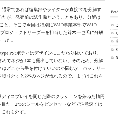
通常であれば編集部やライターが直接PCを分解す
Fee
ろだが、発売前の試作機ということもあり、分解は
こと。そこで今回は特別にVAIO事業本部でVAIO
e Pのプロジェクトリーダーを担当した鈴木一也氏に分解
らった。
 type Pのボディはデザインにこだわり抜いており、
含めてネジが1本も露出していない。そのため、分解
合はどこから手を付けていいのか悩むが、バッテリー
を取り外すと2本のネジが現れるので、まずはこれを
ディスプレイを閉じた際のクッションを兼ねた楕円
注目だ。2つのシールをピンセットなどで注意深くは
、これも外す。