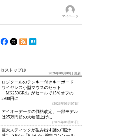
マイページ
セストップ10
2026年08月08日 更新
ロジクールのテンキー付きキーボード・
ワイヤレス小型マウスのセット
「MK250GRd」がセールで15％オフの
2980円に
（2026年08月07日）
アイオーデータの価格改定、一部モデル
は25万円超の大幅値上げに
（2026年08月05日）
巨大スティックが生み出す謎の“脳汁
感” XPPen「Pilot Pro 編集コンソール」