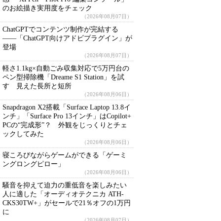
のお絵描き実用度をチェック
（2026年08月07日）
ChatGPTでコンテンツ制作が完結する
――「ChatGPT向けアドビプラグイン」が
登場
（2026年08月07日）
軽さ1.1kg×自動ごみ収集対応で5万円台の
ペン型掃除機「Dreame S1 Station」を試
す 見えた長所と短所
（2026年08月06日）
Snapdragon X2搭載「Surface Laptop 13.8イ
ンチ」「Surface Pro 13インチ」はCopilot+
PCの“完成形”？ 外観をじっくりとチェ
ックしてみた
（2026年08月06日）
寝ころびながらゲームができる「ゲーミ
ングロングピロー」
（2026年08月06日）
騒音を抑えて迫力の重低音を楽しみたい
人に適した「オーディオテクニカ ATH-
CKS30TW+」がセールで21％オフの1万円
に
（2026年08月07日）