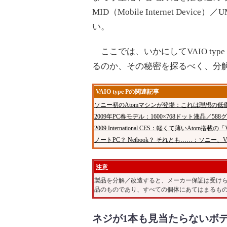
MID（Mobile Internet D
い。
ここでは、いかにしてVAIO ty
るのか、その秘密を探るべく、分
VAIO type Pの関連記事
ソニー初のAtomマシンが登場：これは理想の低価格
2009年PC春モデル：1600×768ドット液晶／588
2009 International CES：軽くて薄いAtom搭載の「
ノートPC？ Netbook？ それとも……：ソニー
注意
製品を分解／改造すると、メーカー保証は受け
品のものであり、すべての個体にあてはまるも
ネジが1本も見当たらないボ