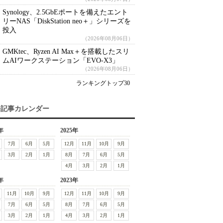
Synology、2.5GbEポートを備えたエント
リーNAS「DiskStation neo＋」シリーズを
投入
（2026年08月06日）
GMKtec、Ryzen AI Max＋を搭載したスリ
ムAIワークステーション「EVO-X3」
（2026年08月06日）
ランキングトップ30
去記事カレンダー
年
2025年
7月
6月
5月
12月
11月
10月
9月
3月
2月
1月
8月
7月
6月
5月
4月
3月
2月
1月
年
2023年
11月
10月
9月
12月
11月
10月
9月
7月
6月
5月
8月
7月
6月
5月
3月
2月
1月
4月
3月
2月
1月