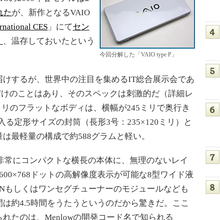
れた
が、新作となるVAIO
rnational CES
」にて
セン
く
、温存しておいたという
今回分解した「VAIO type P」
けするが、世界中の注目を集めるIT総合展示会であ
だけのことはあり、そのスペックは刺激的だ（詳細レ
8ミリのフラットなボディは、横幅が245ミリで奥行き
入る定形サイズの封筒（長形3号：235×120ミリ）と
は最軽量の構成で約588グラムと軽い。
非常にコンパクトな横長の本体に、無理のないレイ
00×768ドットの高解像度表示が可能な8型ワイド液
ANもしくはワンセグチューナーのモジュールなども
は約4.5時間をうたうというのだから驚きだ。ここ
れたのは、Menlowの開発コード名で知られる