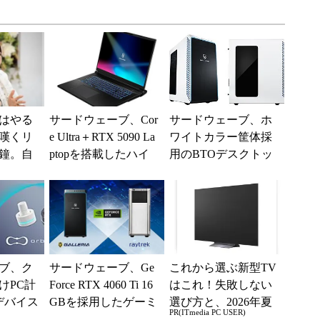
はやる
サードウェーブ、Cor
サードウェーブ、ホ
嘆くリ
e Ultra＋RTX 5090 La
ワイトカラー筐体採
鐘。自
ptopを搭載したハイ
用のBTOデスクトッ
くる前
エンド18型ノート...
プPCを販売開始 内
たった
部パーツも白色に統
一した...
ブ、ク
サードウェーブ、Ge
これから選ぶ新型TV
けPC計
Force RTX 4060 Ti 16
はこれ！失敗しない
デバイス
GBを採用したゲーミ
選び方と、2026年夏
PR(ITmedia PC USER)
」付属のセ
ング/クリエイター
の一押しモデル