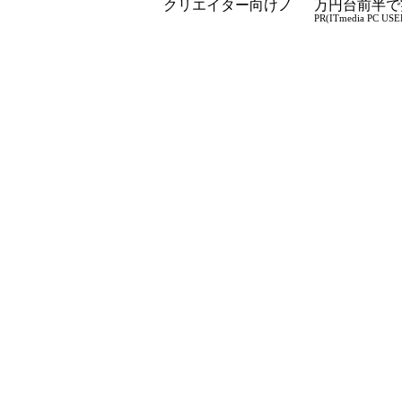
クリエイター向けノ
万円台前半で
PR(ITmedia PC USE
ート/デスクトップPC
る快適PCラ
を販売開始