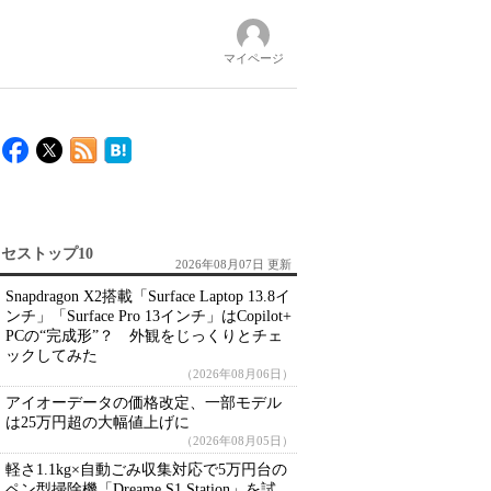
マイページ
セストップ10
2026年08月07日 更新
Snapdragon X2搭載「Surface Laptop 13.8イ
ンチ」「Surface Pro 13インチ」はCopilot+
PCの“完成形”？ 外観をじっくりとチェ
ックしてみた
（2026年08月06日）
アイオーデータの価格改定、一部モデル
は25万円超の大幅値上げに
（2026年08月05日）
軽さ1.1kg×自動ごみ収集対応で5万円台の
ペン型掃除機「Dreame S1 Station」を試