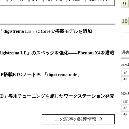
n）
|
ノートPC
|
BTO
|
Core 2 Duo
|
GeForce
|
Windows Vista
gistrema LE」にCore i7搭載モデルを追加
gistrema LE」のスペックを強化――Phenom X4を搭載
過
2026
8月
BTOノートPC「digistrema note」
4月
2024
ols|HD」専用チューニングを施したワークステーション発売
12月
8月
4月
この記事の関連情報