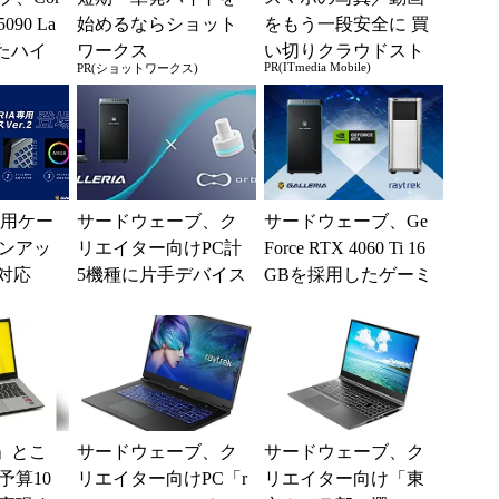
5090 La
始めるならショット
をもう一段安全に 買
したハイ
ワークス
い切りクラウドスト
PR(ITmedia Mobile)
PR(ショットワークス)
ト...
レージ
専用ケー
サードウェーブ、ク
サードウェーブ、Ge
ンアッ
リエイター向けPC計
Force RTX 4060 Ti 16
対応
5機種に片手デバイス
GBを採用したゲーミ
「Orbital2」付属のセ
ング/クリエイター
ットモデルを追...
向...
」とこ
サードウェーブ、ク
サードウェーブ、ク
予算10
リエイター向けPC「r
リエイター向け「東