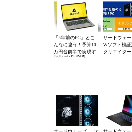
ットモデルを追
「5年前のPC」とこ
サードウェー
んなに違う！予算10
Wソフト検証
万円台前半で実現す
クリエイター
PR(ITmedia PC USER)
る快適PCライフ
ート/デスクト
を販売開始
サードウェーブ、「r
サードウェーブ