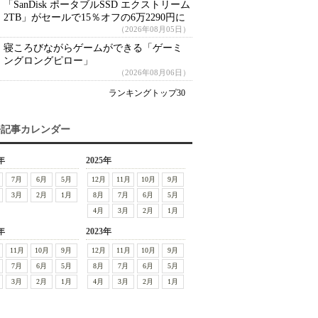
「SanDisk ポータブルSSD エクストリーム
2TB」がセールで15％オフの6万2290円に
（2026年08月05日）
寝ころびながらゲームができる「ゲーミ
ングロングピロー」
（2026年08月06日）
ランキングトップ30
去記事カレンダー
年
2025年
7月
6月
5月
12月
11月
10月
9月
3月
2月
1月
8月
7月
6月
5月
4月
3月
2月
1月
年
2023年
11月
10月
9月
12月
11月
10月
9月
7月
6月
5月
8月
7月
6月
5月
3月
2月
1月
4月
3月
2月
1月