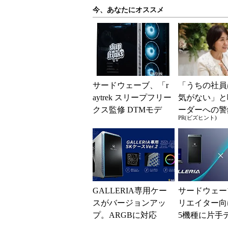
今、あなたにオススメ
サードウェーブ、「r
「うちの社員
aytrek スリープフリー
気がない」と
クス監修 DTMモデ
ーダーへの警
PR(ビズヒント)
ル」新モデルを発売
律型組織をつ
に外せない、
一つの順番
GALLERIA専用ケー
サードウェー
スがバージョンアッ
リエイター向
プ。ARGBに対応
5機種に片手
「Orbital2