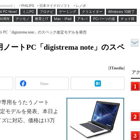
ponsord｜
日本マイクロソフト
レノボ
PHILIPS
ミニPC
プロナビ
ゲーミング
クリエイター
Windows 10終了
AI PC Now!
30周年
デジモノ
教育とIT
Mac・iPad
アキバ
PCパーツの道
チョイ得
「digistrema note」のスペック改定モデルを発売
トPC「digistrema note」のスペ
[
ITmedia
]
アク
Share
W専用をうたうノート
ペック改定モデルを発表、本日よ
イズに対応、価格は13万