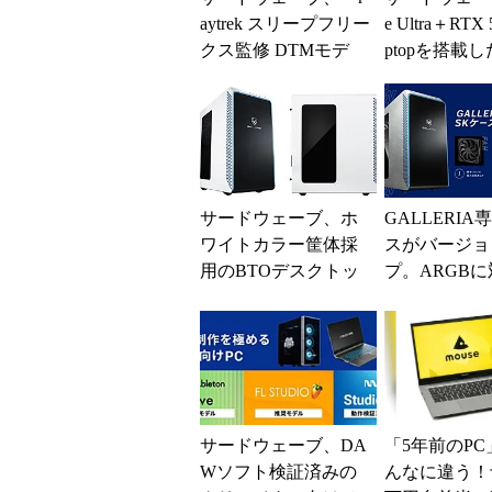
aytrek スリープフリー
e Ultra＋RTX 
クス監修 DTMモデ
ptopを搭載
ル」新モデルを発売
エンド18型ノー
サードウェーブ、ホ
GALLERIA
ワイトカラー筐体採
スがバージョ
用のBTOデスクトッ
プ。ARGBに
プPCを販売開始 内
部パーツも白色に統
一した...
サードウェーブ、DA
「5年前のPC
Wソフト検証済みの
んなに違う！