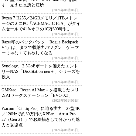
す 見えた長所と短所
（2026年08月06日）
Ryzen 7 H255／24GBメモリ／1TBストレ
ージのミニPC「ACEMAGIC F5A」がタイ
ムセールで41％オフの10万6998円に
（2026年08月05日）
Razer印のバックパック「Rogue Backpack
V4」は、タフで収納力バツグン ゲーマ
ーじゃなくても欲しくなる
（2026年08月05日）
Synology、2.5GbEポートを備えたエント
リーNAS「DiskStation neo＋」シリーズを
投入
（2026年08月06日）
GMKtec、Ryzen AI Max＋を搭載したスリ
ムAIワークステーション「EVO-X3」
（2026年08月06日）
Wacom「Cintiq Pro」に迫る実力 27型4K
／120Hzで約30万円のXPPen「Artist Pro
27（Gen 2）」でお絵描きして分かった魅
力と妥協点
（2026年08月05日）