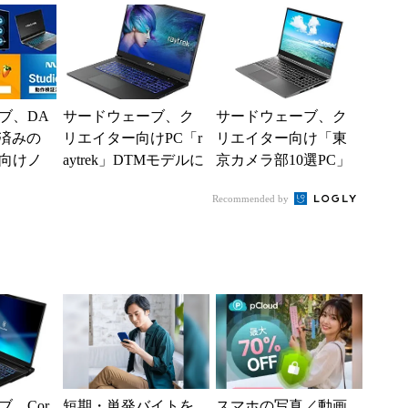
...
向...
ブ、DA
サードウェーブ、ク
サードウェーブ、ク
済みの
リエイター向けPC「r
リエイター向け「東
向けノ
aytrek」DTMモデルに
京カメラ部10選PC」
ップPC
ノートPC3製品を追
ノートモデルをリニ
Recommended by
加
ューアル
、Cor
短期・単発バイトを
スマホの写真／動画