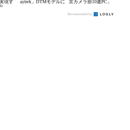
実現す
aytrek」DTMモデルに
京カメラ部10選PC」
R)
イフ
ノートPC3製品を追
ノートモデルをリニ
Recommended by
加
ューアル