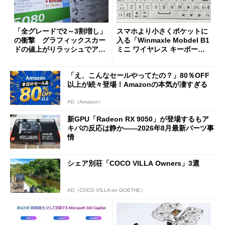
「全グレードで2～3割増し」
スマホより小さくポケットに
の衝撃 グラフィックスカー
入る「Winmaxle Mobdel B1
ドの値上がりラッシュでアキ
ミニ ワイヤレス キーボー
バの購入制限が深刻化
ド」がセールで10％オフの37
94円に
「え、こんなセールやってたの？」80％OFF
以上が続々登場！Amazonの本気が凄すぎる
AD（Amazon）
新GPU「Radeon RX 9050」が登場するもア
キバの反応は静か――2026年8月最新パーツ事
情
シェア別荘「COCO VILLA Owners」3選
AD（COCO VILLA on GOETHE）