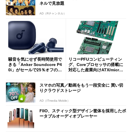
ネルで見放題
AD（Rチャンネル）
騒音を気にせず長時間使用で
リコーPFUコンピューティン
きる「Anker Soundcore P4
グ、Coreプロセッサの搭載に
0i」がセールで25％オフの59
対応した産業向けATX/micro
90円に
ATXマザーボード
スマホの写真／動画をもう一段安全に 買い切
りクラウドストレージ
AD（ITmedia Mobile）
FIIO、スティック型デザイン筐体を採用したポ
ータブルオーディオプレーヤー