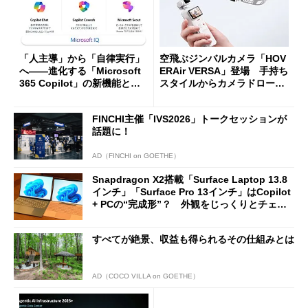
「人主導」から「自律実行」
空飛ぶジンバルカメラ「HOV
へ――進化する「Microsoft
ERAir VERSA」登場 手持ち
365 Copilot」の新機能とエ
スタイルからカメラドローン
ージェントAIの現在地
に合体変形
FINCHI主催「IVS2026」トークセッションが
話題に！
AD（FINCHI on GOETHE）
Snapdragon X2搭載「Surface Laptop 13.8
インチ」「Surface Pro 13インチ」はCopilot
+ PCの“完成形”？ 外観をじっくりとチェッ
クしてみた
すべてが絶景、収益も得られるその仕組みとは
AD（COCO VILLA on GOETHE）