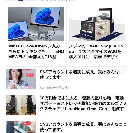
Mini LED×240Hz×ペン入力、
ノジマの「VAIO Shop in Sh
さらにドッキングも！ EHO
op」でカスタマイズVAIOを
MEWEIの"全部入り"16型モ
購入可能に 店頭でデザイン
バイルディスプレイ「TM-16
や質感を確認しながら購入可
0PW」徹底レビュー
能
SNSアカウントを着実に成長。実はみんなココ
使ってます。
AD（Dreaw合同会社）
10万円台で手に入る、理想の座り心地 電動
サポート＆ストレッチ機能が魅力のエルゴノミ
クスチェア「LiberNovo Omni Gen」を試す
SNSアカウントを着実に成長。実はみんなココ
使ってます。