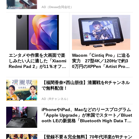
AD（Dreaw合同会社）
エンタメや作業を大画面で楽
Wacom「Cintiq Pro」に迫る
しみたい人に適した「Xiaomi
実力 27型4K／120Hzで約3
Redmi Pad 2」が11％オフの
0万円のXPPen「Artist Pro 2
2万4980円に
7（Gen 2）」でお絵描きして
分かった魅力と妥協点
【福間香奈×西山朋佳】清麗戦をRチャンネル
で無料配信！
AD（Rチャンネル）
iPhoneやiPad、Macなどのリースプログラム
「Apple Upgrade」が米国でスタート／Bluet
ooth LEの新規格「Bluetooth High Data Thr
oughput」が明...
【登録不要＆完全無料】70年代洋楽がRチャン