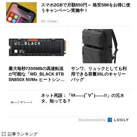
スマホ2GBで月額850円～ 格安SIMをお得に使
うキャンペーン実施中！
AD（IIJmio）
最大毎秒7200MBの高速転送
サンワ、リュックとしても利
が可能な「WD_BLACK 8TB
用できる容量30Lのキャリー
SN850X NVMe ヒートシンク
バッグ
付き」が18％オフの17万508
7円に
ネット死語：「ｷﾀ――(ﾟ∀ﾟ)――!!」の元ネ
タ、知ってる？
Recommended by
記事ランキング