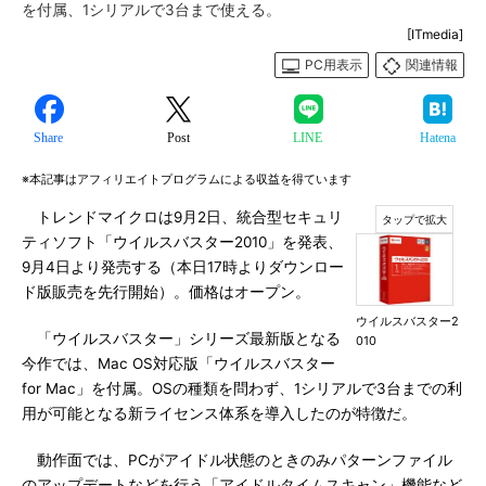
を付属、1シリアルで3台まで使える。
[ITmedia]
PC用表示
関連情報
Share
Post
LINE
Hatena
※本記事はアフィリエイトプログラムによる収益を得ています
トレンドマイクロは9月2日、統合型セキュリ
ティソフト「ウイルスバスター2010」を発表、
9月4日より発売する（本日17時よりダウンロー
ド版販売を先行開始）。価格はオープン。
ウイルスバスター2
「ウイルスバスター」シリーズ最新版となる
010
今作では、Mac OS対応版「ウイルスバスター
for Mac」を付属。OSの種類を問わず、1シリアルで3台までの利
用が可能となる新ライセンス体系を導入したのが特徴だ。
動作面では、PCがアイドル状態のときのみパターンファイル
のアップデートなどを行う「アイドルタイムスキャン」機能など