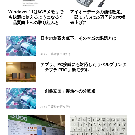
Windows 11は8GBメモリで
アイオーデータの価格改定、
も快適に使えるようになる？
一部モデルは25万円超の大幅
品質向上への取り組みと
値上げに
「26H2」に向けた中間報告
日本の創薬力低下、その本当の課題とは
AD（三菱総合研究所）
テプラ、PC接続にも対応したラベルプリンタ
「テプラ PRO」新モデル
「創薬立国」復活への分岐点
AD（三菱総合研究所）