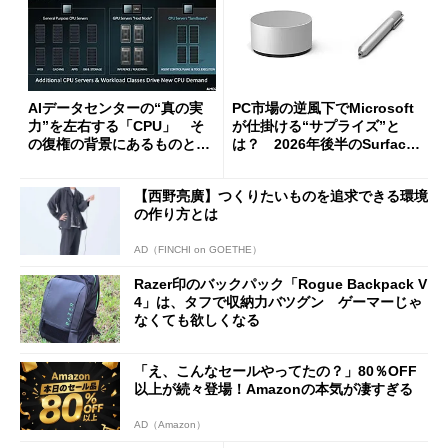
AIデータセンターの“真の実
PC市場の逆風下でMicrosoft
力”を左右する「CPU」 そ
が仕掛ける“サプライズ”と
の復権の背景にあるものと
は？ 2026年後半のSurface
は？
新製品を予想する
【西野亮廣】つくりたいものを追求できる環境
の作り方とは
AD（FINCHI on GOETHE）
Razer印のバックパック「Rogue Backpack V
4」は、タフで収納力バツグン ゲーマーじゃ
なくても欲しくなる
「え、こんなセールやってたの？」80％OFF
以上が続々登場！Amazonの本気が凄すぎる
AD（Amazon）