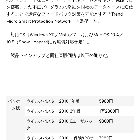
を搭載。また不正プログラムの挙動を同社のデータベースに送信
することで迅速なフィードバック対策を可能とする「Trend
Micro Smart Protection Network」も装備した。
対応OSはWindows XP／Vista／7、およびMac OS 10.4／
10.5（Snow Leopardにも無償対応予定）。
製品ラインアップと同社直販価格は以下の通りだ。
製品名
トレンドマイク
ロ・オンライン
ショップ販売価格
（税込み）
パッケ
ウイルスバスター2010 1年版
5980円
ージ版
ウイルスバスター2010 3年版
1万2800円
ウイルスバスター2010 6ユーザパッ
9800円
ク
ウイルスバスター2010 + 保険&PCサ
7980円