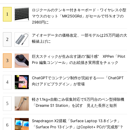
ロジクールのテンキー付きキーボード・ワイヤレス小型
マウスのセット「MK250GRd」がセールで15％オフの
2980円に
アイオーデータの価格改定、一部モデルは25万円超の大
幅値上げに
巨大スティックが生み出す謎の“脳汁感” XPPen「Pilot
Pro 編集コンソール」のお絵描き実用度をチェック
ChatGPTでコンテンツ制作が完結する――「ChatGPT
向けアドビプラグイン」が登場
軽さ1.1kg×自動ごみ収集対応で5万円台のペン型掃除機
「Dreame S1 Station」を試す 見えた長所と短所
Snapdragon X2搭載「Surface Laptop 13.8インチ」
「Surface Pro 13インチ」はCopilot+ PCの“完成形”？