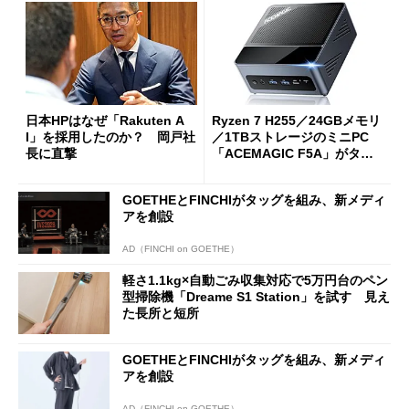
日本HPはなぜ「Rakuten A
Ryzen 7 H255／24GBメモリ
I」を採用したのか？ 岡戸社
／1TBストレージのミニPC
長に直撃
「ACEMAGIC F5A」がタイ
ムセールで41％オフの10万69
98円に
GOETHEとFINCHIがタッグを組み、新メディ
アを創設
AD（FINCHI on GOETHE）
軽さ1.1kg×自動ごみ収集対応で5万円台のペン
型掃除機「Dreame S1 Station」を試す 見え
た長所と短所
GOETHEとFINCHIがタッグを組み、新メディ
アを創設
AD（FINCHI on GOETHE）