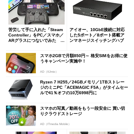
苦労して手に入れた「Steam
アイオー、10GbE接続に対応
Controller」をPC／スマホ／
した5ポート／8ポート搭載ア
ARグラスにつないでみた ゲ
ンマネージスイッチングハブ
ーム体験や実用性は？
スマホ2GBで月額850円～ 格安SIMをお得に使
うキャンペーン実施中！
AD（IIJmio）
Ryzen 7 H255／24GBメモリ／1TBストレー
ジのミニPC「ACEMAGIC F5A」がタイムセー
ルで41％オフの10万6998円に
スマホの写真／動画をもう一段安全に 買い切
りクラウドストレージ
AD（ITmedia Mobile）