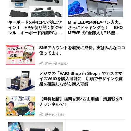
キーボードの中にPCが丸ごと
Mini LED×240Hz×ペン入力、
イン！ HPが切り開く新ジャ
さらにドッキングも！ EHO
ンル「キーボード内蔵PC」の
MEWEIの"全部入り"16型モ
使い勝手を徹底検証
バイルディスプレイ「TM-16
0PW」徹底レビュー
SNSアカウントを着実に成長。実はみんなココ
使ってます。
AD（Dreaw合同会社）
ノジマの「VAIO Shop in Shop」でカスタマ
イズVAIOを購入可能に 店頭でデザインや質
感を確認しながら購入可能
【無料配信】福間香奈×西山朋佳｜清麗戦をR
チャンネルで！
AD（Rチャンネル）