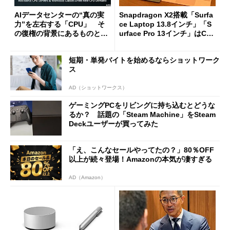
AIデータセンターの“真の実
Snapdragon X2搭載「Surfa
力”を左右する「CPU」 そ
ce Laptop 13.8インチ」「S
の復権の背景にあるものと
urface Pro 13インチ」はCop
は？
ilot+ PCの“完成形”？ 外観
をじっくりとチェックしてみ
短期・単発バイトを始めるならショットワーク
た
ス
AD（ショットワークス）
ゲーミングPCをリビングに持ち込むとどうな
るか？ 話題の「Steam Machine」をSteam
Deckユーザーが買ってみた
「え、こんなセールやってたの？」80％OFF
以上が続々登場！Amazonの本気が凄すぎる
AD（Amazon）