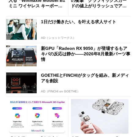
入る「Winmaxle Mobdel B1
の衝撃 グラフィックスカー
ミニ ワイヤレス キーボー
ドの値上がりラッシュでアキ
ド」がセールで10％オフの37
バの購入制限が深刻化
94円に
1日だけ働きたい、を叶える求人サイト
AD（ショットワークス）
新GPU「Radeon RX 9050」が登場するもア
キバの反応は静か――2026年8月最新パーツ事
情
GOETHEとFINCHIがタッグを組み、新メディ
アを創設
AD（FINCHI on GOETHE）