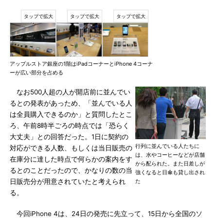
アップルストア銀座の1階はiPadコーナーとiPhone 4コーナ
ーが広い部分を占める
なお500人超の人が開店前に並んでい
るとの発表があっため、「並んでいる人
は全員購入できるのか」と質問したとこ
ろ、午前8時半ごろの時点では「恐らく
大丈夫」との回答だった。1日に契約の
行列に並んでいる人たちに
対応ができる人数、もしくは当日販売の
は、水やコーヒーなどが店舗
在庫分に達した時点で何らかの案内をす
から配られた。また日差しが
るとのことだったので、かなりの数の当
強くなると日傘も貸し出され
日販売分が用意されていたと考えられ
た
る。
今回iPhone 4は、24日の発売に先立って、15日から全国のソ