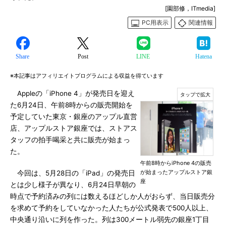
[園部修，ITmedia]
PC用表示
関連情報
Share
Post
LINE
Hatena
※本記事はアフィリエイトプログラムによる収益を得ています
Appleの「iPhone 4」が発売日を迎え
た6月24日、午前8時からの販売開始を
予定していた東京・銀座のアップル直営
店、アップルストア銀座では、ストアス
タッフの拍手喝采と共に販売が始まっ
た。
午前8時からiPhone 4の販売
が始まったアップルストア銀
今回は、5月28日の「iPad」の発売日
座
とは少し様子が異なり、6月24日早朝の
時点で予約済みの列には数えるほどしか人がおらず、当日販売分
を求めて予約をしていなかった人たちが公式発表で500人以上、
中央通り沿いに列を作った。列は300メートル弱先の銀座1丁目