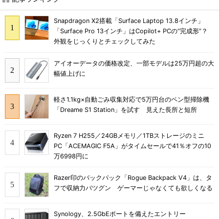
Snapdragon X2搭載「Surface Laptop 13.8インチ」
「Surface Pro 13インチ」はCopilot+ PCの“完成形”？
外観をじっくりとチェックしてみた
アイオーデータの価格改定、一部モデルは25万円超の大
幅値上げに
軽さ1.1kg×自動ごみ収集対応で5万円台のペン型掃除機
「Dreame S1 Station」を試す 見えた長所と短所
Ryzen 7 H255／24GBメモリ／1TBストレージのミニ
PC「ACEMAGIC F5A」がタイムセールで41％オフの10
万6998円に
Razer印のバックパック「Rogue Backpack V4」は、タ
フで収納力バツグン ゲーマーじゃなくても欲しくなる
Synology、2.5GbEポートを備えたエントリー