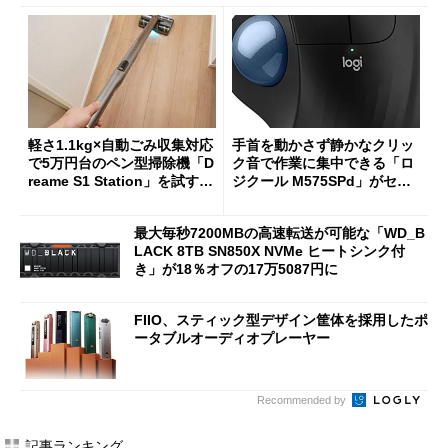
軽さ1.1kg×自動ごみ収集対応
手首を動かさず静かなクリッ
で5万円台のペン型掃除機「D
ク音で作業に集中できる「ロ
reame S1 Station」を試す
ジクール M575SPd」がセー
見えた長所と短所
ルで33％オフの5280円に
最大毎秒7200MBの高速転送が可能な「WD_B
LACK 8TB SN850X NVMe ヒートシンク付
き」が18％オフの17万5087円に
FIIO、スティック型デザイン筐体を採用したポ
ータブルオーディオプレーヤー
Recommended by
記事ランキング