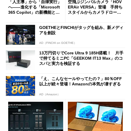
「人主導」から「自律実行」
空飛ぶジンバルカメラ「HOV
へ――進化する「Microsoft
ERAir VERSA」登場 手持ち
365 Copilot」の新機能とエ
スタイルからカメラドローン
ージェントAIの現在地
に合体変形
GOETHEとFINCHIがタッグを組み、新メディ
アを創設
AD（FINCHI on GOETHE）
13万円切りでCore Ultra 9 185H搭載！ 片手
で持てるミニPC「GEEKOM IT13 Max」のコ
スパと実力を検証する
「え、こんなセールやってたの？」80％OFF
以上が続々登場！Amazonの本気が凄すぎる
AD（Amazon）