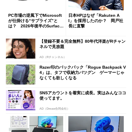
PC市場の逆風下でMicrosoft
日本HPはなぜ「Rakuten A
が仕掛ける“サプライズ”と
I」を採用したのか？ 岡戸社
は？ 2026年後半のSurface
長に直撃
新製品を予想する
【登録不要＆完全無料】80年代洋楽がRチャン
ネルで見放題
AD（Rチャンネル）
Razer印のバックパック「Rogue Backpack V
4」は、タフで収納力バツグン ゲーマーじゃ
なくても欲しくなる
SNSアカウントを着実に成長。実はみんなココ
使ってます。
AD（Dreaw合同会社）