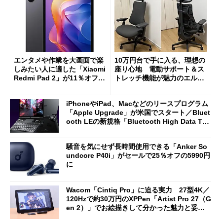
エンタメや作業を大画面で楽
10万円台で手に入る、理想の
しみたい人に適した「Xiaomi
座り心地 電動サポート＆ス
Redmi Pad 2」が11％オフの
トレッチ機能が魅力のエルゴ
2万4980円に
ノミクスチェア「LiberNovo
Omni Gen」を試す
iPhoneやiPad、Macなどのリースプログラム
「Apple Upgrade」が米国でスタート／Bluet
ooth LEの新規格「Bluetooth High Data Thr
oughput」が明...
騒音を気にせず長時間使用できる「Anker So
undcore P40i」がセールで25％オフの5990円
に
Wacom「Cintiq Pro」に迫る実力 27型4K／
120Hzで約30万円のXPPen「Artist Pro 27（G
en 2）」でお絵描きして分かった魅力と妥協
点