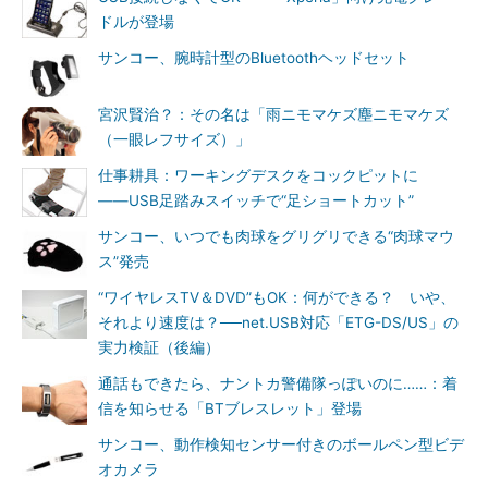
ドルが登場
サンコー、腕時計型のBluetoothヘッドセット
宮沢賢治？：その名は「雨ニモマケズ塵ニモマケズ
（一眼レフサイズ）」
仕事耕具：ワーキングデスクをコックピットに
――USB足踏みスイッチで“足ショートカット”
サンコー、いつでも肉球をグリグリできる“肉球マウ
ス”発売
“ワイヤレスTV＆DVD”もOK：何ができる？ いや、
それより速度は？──net.USB対応「ETG-DS/US」の
実力検証（後編）
通話もできたら、ナントカ警備隊っぽいのに……：着
信を知らせる「BTブレスレット」登場
サンコー、動作検知センサー付きのボールペン型ビデ
オカメラ