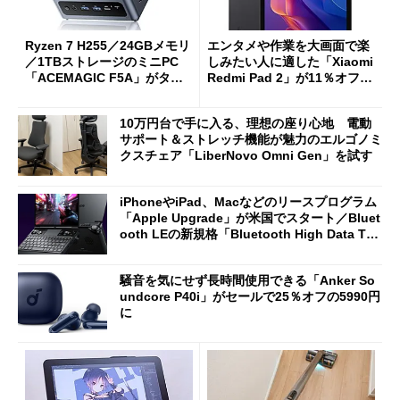
Ryzen 7 H255／24GBメモリ
エンタメや作業を大画面で楽
／1TBストレージのミニPC
しみたい人に適した「Xiaomi
「ACEMAGIC F5A」がタイ
Redmi Pad 2」が11％オフの
ムセールで41％オフの10万69
2万4980円に
98円に
10万円台で手に入る、理想の座り心地 電動
サポート＆ストレッチ機能が魅力のエルゴノミ
クスチェア「LiberNovo Omni Gen」を試す
iPhoneやiPad、Macなどのリースプログラム
「Apple Upgrade」が米国でスタート／Bluet
ooth LEの新規格「Bluetooth High Data Thr
oughput」が明...
騒音を気にせず長時間使用できる「Anker So
undcore P40i」がセールで25％オフの5990円
に