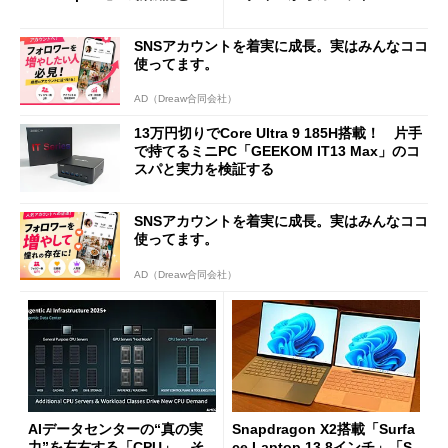
ージェントAIの現在地
に合体変形
SNSアカウントを着実に成長。実はみんなココ
使ってます。
AD（Dreaw合同会社）
13万円切りでCore Ultra 9 185H搭載！ 片手
で持てるミニPC「GEEKOM IT13 Max」のコ
スパと実力を検証する
SNSアカウントを着実に成長。実はみんなココ
使ってます。
AD（Dreaw合同会社）
AIデータセンターの“真の実
Snapdragon X2搭載「Surfa
力”を左右する「CPU」 そ
ce Laptop 13.8インチ」「S