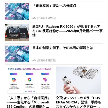
94円に
「創薬立国」復活への分岐点
AD（三菱総合研究所）
新GPU「Radeon RX 9050」が登場するもア
キバの反応は静か――2026年8月最新パーツ事
情
日本の創薬力低下、その本当の課題とは
AD（三菱総合研究所）
「人主導」から「自律実行」
空飛ぶジンバルカメラ「HOV
へ――進化する「Microsoft
ERAir VERSA」登場 手持ち
365 Copilot」の新機能とエ
スタイルからカメラドローン