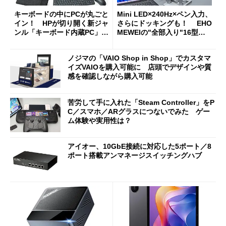
キーボードの中にPCが丸ごと
Mini LED×240Hz×ペン入力、
イン！ HPが切り開く新ジャ
さらにドッキングも！ EHO
ンル「キーボード内蔵PC」の
MEWEIの"全部入り"16型モ
使い勝手を徹底検証
バイルディスプレイ「TM-16
0PW」徹底レビュー
ノジマの「VAIO Shop in Shop」でカスタマ
イズVAIOを購入可能に 店頭でデザインや質
感を確認しながら購入可能
苦労して手に入れた「Steam Controller」をP
C／スマホ／ARグラスにつないでみた ゲー
ム体験や実用性は？
アイオー、10GbE接続に対応した5ポート／8
ポート搭載アンマネージスイッチングハブ