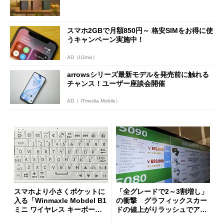
スマホ2GBで月額850円～ 格安SIMをお得に使
うキャンペーン実施中！
AD（IIJmio）
arrowsシリーズ最新モデルを発売前に触れる
チャンス！ユーザー座談会開催
AD（ ITmedia Mobile）
スマホより小さくポケットに
「全グレードで2～3割増し」
入る「Winmaxle Mobdel B1
の衝撃 グラフィックスカー
ミニ ワイヤレス キーボー
ドの値上がりラッシュでアキ
ド」がセールで10％オフの37
バの購入制限が深刻化