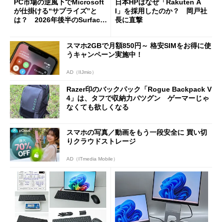
PC市場の逆風下でMicrosoft
日本HPはなぜ「Rakuten A
が仕掛ける“サプライズ”と
I」を採用したのか？ 岡戸社
は？ 2026年後半のSurface
長に直撃
新製品を予想する
スマホ2GBで月額850円～ 格安SIMをお得に使
うキャンペーン実施中！
AD（IIJmio）
Razer印のバックパック「Rogue Backpack V
4」は、タフで収納力バツグン ゲーマーじゃ
なくても欲しくなる
スマホの写真／動画をもう一段安全に 買い切
りクラウドストレージ
AD（ITmedia Mobile）