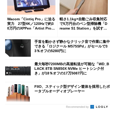
Wacom「Cintiq Pro」に迫る
軽さ1.1kg×自動ごみ収集対応
実力 27型4K／120Hzで約3
で5万円台のペン型掃除機「D
0万円のXPPen「Artist Pro 2
reame S1 Station」を試す
7（Gen 2）」でお絵描きして
見えた長所と短所
分かった魅力と妥協点
手首を動かさず静かなクリック音で作業に集中
できる「ロジクール M575SPd」がセールで3
3％オフの5280円に
最大毎秒7200MBの高速転送が可能な「WD_B
LACK 8TB SN850X NVMe ヒートシンク付
き」が18％オフの17万5087円に
FIIO、スティック型デザイン筐体を採用したポ
ータブルオーディオプレーヤー
Recommended by