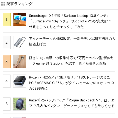
記事ランキング
Snapdragon X2搭載「Surface Laptop 13.8インチ」
「Surface Pro 13インチ」はCopilot+ PCの“完成形”？
外観をじっくりとチェックしてみた
アイオーデータの価格改定、一部モデルは25万円超の大
幅値上げに
軽さ1.1kg×自動ごみ収集対応で5万円台のペン型掃除機
「Dreame S1 Station」を試す 見えた長所と短所
Ryzen 7 H255／24GBメモリ／1TBストレージのミニ
PC「ACEMAGIC F5A」がタイムセールで41％オフの10
万6998円に
Razer印のバックパック「Rogue Backpack V4」は、タ
フで収納力バツグン ゲーマーじゃなくても欲しくなる