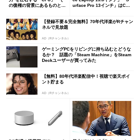
の復権の背景にあるものと
urface Pro 13インチ」はCop
は？
ilot+ PCの“完成形”？ 外観
をじっくりとチェックしてみ
【登録不要＆完全無料】70年代洋楽がRチャン
た
ネルで見放題
AD（Rチャンネル）
ゲーミングPCをリビングに持ち込むとどうな
るか？ 話題の「Steam Machine」をSteam
Deckユーザーが買ってみた
【無料】80年代洋楽配信中！視聴で楽天ポイ
ント貯まる
AD（Rチャンネル）