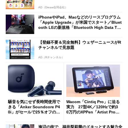
AD（Dreaw合同会社）
iPhoneやiPad、Macなどのリースプログラム
「Apple Upgrade」が米国でスタート／Bluet
ooth LEの新規格「Bluetooth High Data Thr
oughput」が明...
【登録不要＆完全無料】ウェザーニュースがR
チャンネルで見放題
AD（Rチャンネル）
騒音を気にせず長時間使用で
Wacom「Cintiq Pro」に迫る
きる「Anker Soundcore P4
実力 27型4K／120Hzで約3
0i」がセールで25％オフの59
0万円のXPPen「Artist Pro 2
90円に
7（Gen 2）」でお絵描きして
分かった魅力と妥協点
海辺の街で、福井梨莉華のドキッとする魅力全