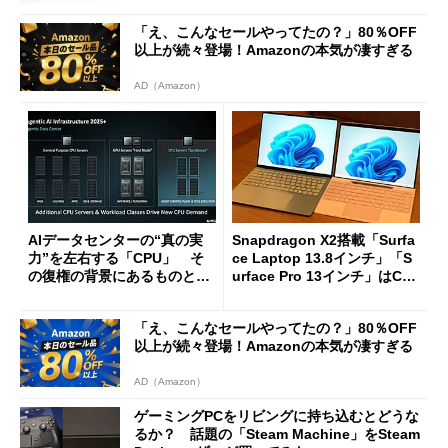
「え、こんなセールやってたの？」80％OFF
以上が続々登場！Amazonの本気が凄すぎる
AD（Amazon）
AIデータセンターの“真の実
Snapdragon X2搭載「Surfa
力”を左右する「CPU」 そ
ce Laptop 13.8インチ」「S
の復権の背景にあるものと
urface Pro 13インチ」はCop
は？
ilot+ PCの“完成形”？ 外観
をじっくりとチェックしてみ
「え、こんなセールやってたの？」80％OFF
た
以上が続々登場！Amazonの本気が凄すぎる
AD（Amazon）
ゲーミングPCをリビングに持ち込むとどうな
るか？ 話題の「Steam Machine」をSteam