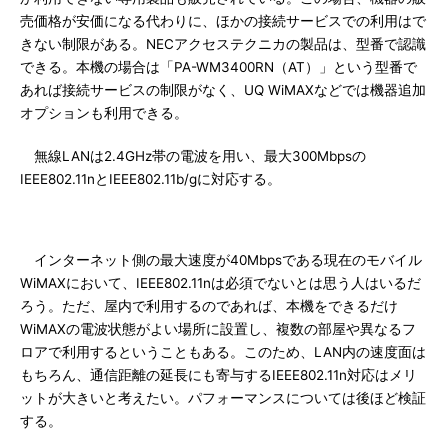
売価格が安価になる代わりに、ほかの接続サービスでの利用はで
きない制限がある。NECアクセステクニカの製品は、型番で認識
できる。本機の場合は「PA-WM3400RN（AT）」という型番で
あれば接続サービスの制限がなく、UQ WiMAXなどでは機器追加
オプションも利用できる。
無線LANは2.4GHz帯の電波を用い、最大300Mbpsの
IEEE802.11nとIEEE802.11b/gに対応する。
インターネット側の最大速度が40Mbpsである現在のモバイル
WiMAXにおいて、IEEE802.11nは必須でないとは思う人はいるだ
ろう。ただ、屋内で利用するのであれば、本機をできるだけ
WiMAXの電波状態がよい場所に設置し、複数の部屋や異なるフ
ロアで利用するということもある。このため、LAN内の速度面は
もちろん、通信距離の延長にも寄与するIEEE802.11n対応はメリ
ットが大きいと考えたい。パフォーマンスについては後ほど検証
する。