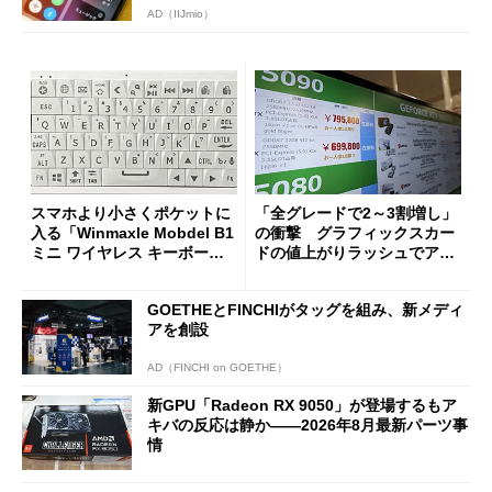
AD（IIJmio）
スマホより小さくポケットに
「全グレードで2～3割増し」
入る「Winmaxle Mobdel B1
の衝撃 グラフィックスカー
ミニ ワイヤレス キーボー
ドの値上がりラッシュでアキ
ド」がセールで10％オフの37
バの購入制限が深刻化
94円に
GOETHEとFINCHIがタッグを組み、新メディ
アを創設
AD（FINCHI on GOETHE）
新GPU「Radeon RX 9050」が登場するもア
キバの反応は静か――2026年8月最新パーツ事
情