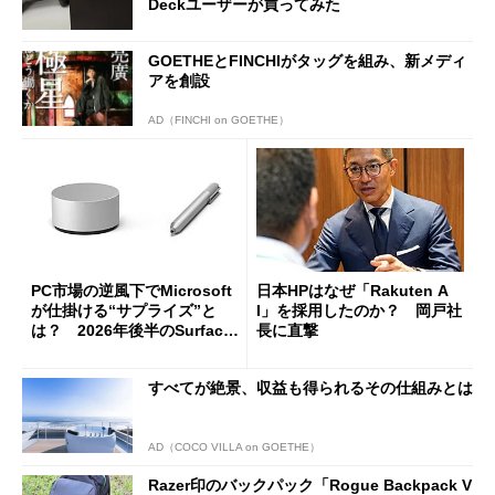
Deckユーザーが買ってみた
GOETHEとFINCHIがタッグを組み、新メディ
アを創設
AD（FINCHI on GOETHE）
PC市場の逆風下でMicrosoft
日本HPはなぜ「Rakuten A
が仕掛ける“サプライズ”と
I」を採用したのか？ 岡戸社
は？ 2026年後半のSurface
長に直撃
新製品を予想する
すべてが絶景、収益も得られるその仕組みとは
AD（COCO VILLA on GOETHE）
Razer印のバックパック「Rogue Backpack V