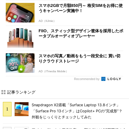
7円に
スマホ2GBで月額850円～ 格安SIMをお得に使
うキャンペーン実施中！
AD（IIJmio）
FIIO、スティック型デザイン筐体を採用したポ
ータブルオーディオプレーヤー
スマホの写真／動画をもう一段安全に 買い切
りクラウドストレージ
AD（ITmedia Mobile）
Recommended by
記事ランキング
Snapdragon X2搭載「Surface Laptop 13.8インチ」
「Surface Pro 13インチ」はCopilot+ PCの“完成形”？
外観をじっくりとチェックしてみた