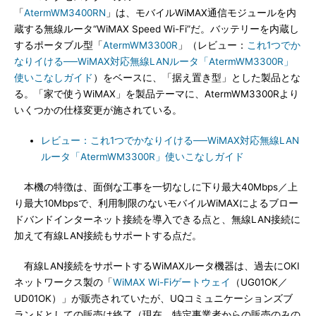
「
AtermWM3400RN
」は、モバイルWiMAX通信モジュールを内
蔵する無線ルータ“WiMAX Speed Wi-Fi”だ。バッテリーを内蔵し
するポータブル型「
AtermWM3300R
」（レビュー：
これ1つでか
なりイける──WiMAX対応無線LANルータ「AtermWM3300R」
使いこなしガイド
）をベースに、「据え置き型」とした製品とな
る。「家で使うWiMAX」を製品テーマに、AtermWM3300Rより
いくつかの仕様変更が施されている。
レビュー：これ1つでかなりイける──WiMAX対応無線LAN
ルータ「AtermWM3300R」使いこなしガイド
本機の特徴は、面倒な工事を一切なしに下り最大40Mbps／上
り最大10Mbpsで、利用制限のないモバイルWiMAXによるブロー
ドバンドインターネット接続を導入できる点と、無線LAN接続に
加えて有線LAN接続もサポートする点だ。
有線LAN接続をサポートするWiMAXルータ機器は、過去にOKI
ネットワークス製の「
WiMAX Wi-Fiゲートウェイ
（UG01OK／
UD01OK）」が販売されていたが、UQコミュニケーションズブ
ランドとしての販売は終了（現在、特定事業者からの販売のみの