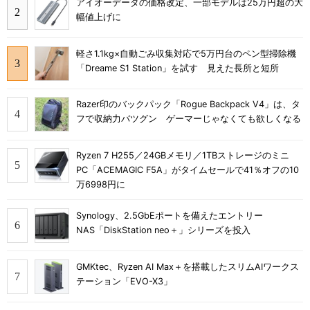
アイオーデータの価格改定、一部モデルは25万円超の大
幅値上げに
軽さ1.1kg×自動ごみ収集対応で5万円台のペン型掃除機
「Dreame S1 Station」を試す 見えた長所と短所
Razer印のバックパック「Rogue Backpack V4」は、タ
フで収納力バツグン ゲーマーじゃなくても欲しくなる
Ryzen 7 H255／24GBメモリ／1TBストレージのミニ
PC「ACEMAGIC F5A」がタイムセールで41％オフの10
万6998円に
Synology、2.5GbEポートを備えたエントリー
NAS「DiskStation neo＋」シリーズを投入
GMKtec、Ryzen AI Max＋を搭載したスリムAIワークス
テーション「EVO-X3」