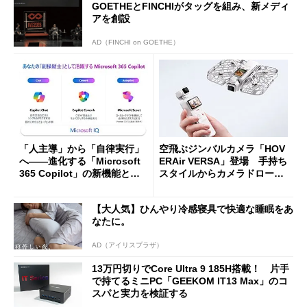
GOETHEとFINCHIがタッグを組み、新メディ
アを創設
AD（FINCHI on GOETHE）
「人主導」から「自律実行」
空飛ぶジンバルカメラ「HOV
へ――進化する「Microsoft
ERAir VERSA」登場 手持ち
365 Copilot」の新機能とエ
スタイルからカメラドローン
ージェントAIの現在地
に合体変形
【大人気】ひんやり冷感寝具で快適な睡眠をあ
なたに。
AD（アイリスプラザ）
13万円切りでCore Ultra 9 185H搭載！ 片手
で持てるミニPC「GEEKOM IT13 Max」のコ
スパと実力を検証する