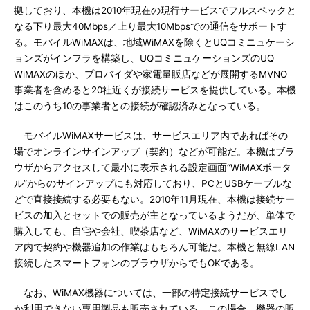
拠しており、本機は2010年現在の現行サービスでフルスペックと
なる下り最大40Mbps／上り最大10Mbpsでの通信をサポートす
る。モバイルWiMAXは、地域WiMAXを除くとUQコミニュケーシ
ョンズがインフラを構築し、UQコミニュケーションズのUQ
WiMAXのほか、プロバイダや家電量販店などが展開するMVNO
事業者を含めると20社近くが接続サービスを提供している。本機
はこのうち10の事業者との接続が確認済みとなっている。
モバイルWiMAXサービスは、サービスエリア内であればその
場でオンラインサインアップ（契約）などが可能だ。本機はブラ
ウザからアクセスして最小に表示される設定画面“WiMAXポータ
ル”からのサインアップにも対応しており、PCとUSBケーブルな
どで直接接続する必要もない。2010年11月現在、本機は接続サー
ビスの加入とセットでの販売が主となっているようだが、単体で
購入しても、自宅や会社、喫茶店など、WiMAXのサービスエリ
ア内で契約や機器追加の作業はもちろん可能だ。本機と無線LAN
接続したスマートフォンのブラウザからでもOKである。
なお、WiMAX機器については、一部の特定接続サービスでし
か利用できない専用製品も販売されている。この場合、機器の販