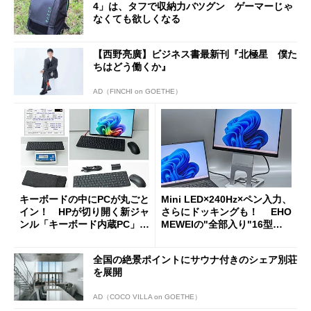
4」は、タフで収納力バツグン ゲーマーじゃ
なくても欲しくなる
【西野亮廣】ビジネス書最新刊『北極星 僕た
ちはどう働くか』
AD（FINCHI on GOETHE）
キーボードの中にPCが丸ごと
Mini LED×240Hz×ペン入力、
イン！ HPが切り開く新ジャ
さらにドッキングも！ EHO
ンル「キーボード内蔵PC」の
MEWEIの"全部入り"16型モ
使い勝手を徹底検証
バイルディスプレイ「TM-16
0PW」徹底レビュー
全国の絶景ポイントにサウナ付きのシェア別荘
を展開
AD（COCO VILLA on GOETHE）