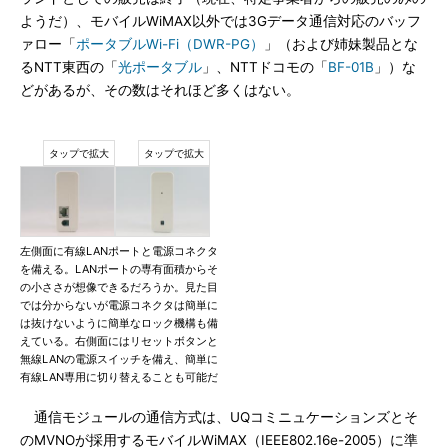
ようだ）、モバイルWiMAX以外では3Gデータ通信対応のバッフ
ァロー「
ポータブルWi-Fi（DWR-PG）
」（および姉妹製品とな
るNTT東西の「
光ポータブル
」、NTTドコモの「
BF-01B
」）な
どがあるが、その数はそれほど多くはない。
左側面に有線LANポートと電源コネクタ
を備える。LANポートの専有面積からそ
の小ささが想像できるだろうか。見た目
では分からないが電源コネクタは簡単に
は抜けないように簡単なロック機構も備
えている。右側面にはリセットボタンと
無線LANの電源スイッチを備え、簡単に
有線LAN専用に切り替えることも可能だ
通信モジュールの通信方式は、UQコミニュケーションズとそ
のMVNOが採用するモバイルWiMAX（IEEE802.16e-2005）に準