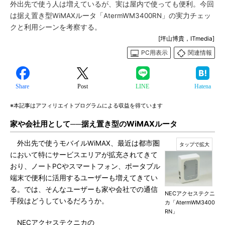
外出先で使う人は増えているが、実は屋内で使っても便利。今回
は据え置き型WiMAXルータ「AtermWM3400RN」の実力チェッ
クと利用シーンを考察する。
[坪山博貴，ITmedia]
PC用表示
関連情報
Share
Post
LINE
Hatena
※本記事はアフィリエイトプログラムによる収益を得ています
家や会社用として──据え置き型のWiMAXルータ
外出先で使うモバイルWiMAX、最近は都市圏
において特にサービスエリアが拡充されてきて
おり、ノートPCやスマートフォン、ポータブル
端末で便利に活用するユーザーも増えてきてい
る。では、そんなユーザーも家や会社での通信
NECアクセステクニ
手段はどうしているだろうか。
カ「AtermWM3400
RN」
NECアクセステクニカの