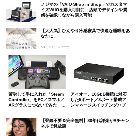
ノジマの「VAIO Shop in Shop」でカスタマ
イズVAIOを購入可能に 店頭でデザインや質
感を確認しながら購入可能
【大人気】ひんやり冷感寝具で快適な睡眠をあ
なたに。
AD（アイリスプラザ）
苦労して手に入れた「Steam
アイオー、10GbE接続に対応
Controller」をPC／スマホ／
した5ポート／8ポート搭載ア
ARグラスにつないでみた ゲ
ンマネージスイッチングハブ
ーム体験や実用性は？
【登録不要＆完全無料】80年代洋楽がRチャン
ネルで見放題