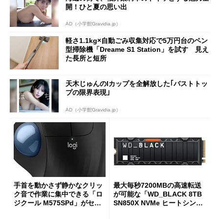
開！ひと夏の思い出
AD（小学館Gravidia.jp）
軽さ1.1kg×自動ごみ収集対応で5万円台のペン
型掃除機「Dreame S1 Station」を試す 見え
た長所と短所
天木じゅんのIカップを全解放した｢バストトッ
プの限界表現｣
AD（小学館Gravidia.jp）
手首を動かさず静かなクリッ
最大毎秒7200MBの高速転送
ク音で作業に集中できる「ロ
が可能な「WD_BLACK 8TB
ジクール M575SPd」がセー
SN850X NVMe ヒートシンク
ルで33％オフの5280円に
付き」が18％オフの17万508