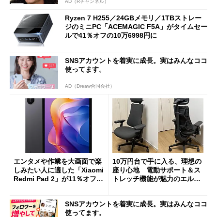
AD（Rチャンネル）
Ryzen 7 H255／24GBメモリ／1TBストレー
ジのミニPC「ACEMAGIC F5A」がタイムセー
ルで41％オフの10万6998円に
SNSアカウントを着実に成長。実はみんなココ
使ってます。
AD（Dreaw合同会社）
エンタメや作業を大画面で楽
10万円台で手に入る、理想の
しみたい人に適した「Xiaomi
座り心地 電動サポート＆ス
Redmi Pad 2」が11％オフの
トレッチ機能が魅力のエルゴ
2万4980円に
ノミクスチェア「LiberNovo
Omni Gen」を試す
SNSアカウントを着実に成長。実はみんなココ
使ってます。