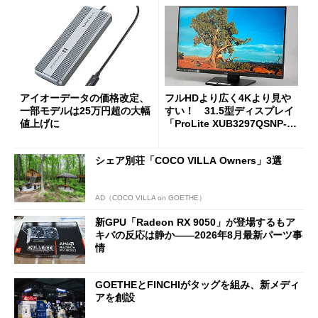
アイオーデータの価格改定、
フルHDより広く4Kより見や
一部モデルは25万円超の大幅
すい！ 31.5型ディスプレイ
値上げに
「ProLite XUB3297QSNP-B
1J」がテレワークにピッタリ
な理由
シェア別荘「COCO VILLA Owners」3選
AD（COCO VILLA on GOETHE）
新GPU「Radeon RX 9050」が登場するもア
キバの反応は静か――2026年8月最新パーツ事
情
GOETHEとFINCHIがタッグを組み、新メディ
アを創設