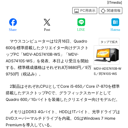
[ITmedia]
PC用表示
関連情報
Share
Post
LINE
Hatena
マウスコンピューターは12月16日、Quadro
600を標準搭載したクリエイター向けデスクト
ップPC「MDV-ADS7410B-WS」「MDV-
ADS7410S-WS」を発表、本日より受注を開始
する。標準構成価格はそれぞれ8万9880円／9万
MDV-ADS7410B-W
9750円（税込み）。
S／同7410S-WS
2製品はそれぞれCPUとしてCore i5-650／Core i7-870を標準
搭載したデスクトップPCで、グラフィックスカードとして
Quadro 600／1Gバイトを装備したクリエイター向けモデルだ。
メモリはDDR3 4Gバイト、HDDは1Tバイト、光学ドライブは
DVDスーパーマルチドライブを内蔵。OSはWindows 7 Home
Premiumを導入している。