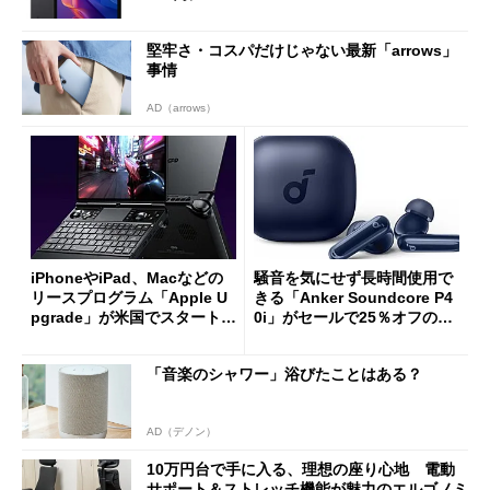
堅牢さ・コスパだけじゃない最新「arrows」
事情
AD（arrows）
iPhoneやiPad、Macなどの
騒音を気にせず長時間使用で
リースプログラム「Apple U
きる「Anker Soundcore P4
pgrade」が米国でスタート／
0i」がセールで25％オフの59
Bluetooth LEの新規格「Blu
90円に
etooth High Data Throughp
「音楽のシャワー」浴びたことはある？
ut」が明...
AD（デノン）
10万円台で手に入る、理想の座り心地 電動
サポート＆ストレッチ機能が魅力のエルゴノミ