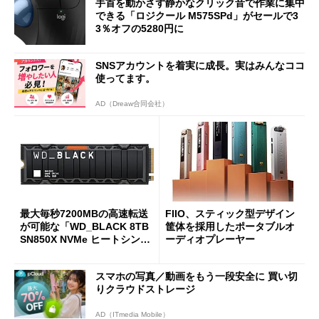
手首を動かさず静かなクリック音で作業に集中
できる「ロジクール M575SPd」がセールで3
3％オフの5280円に
SNSアカウントを着実に成長。実はみんなココ
使ってます。
AD（Dreaw合同会社）
最大毎秒7200MBの高速転送
FIIO、スティック型デザイン
が可能な「WD_BLACK 8TB
筐体を採用したポータブルオ
SN850X NVMe ヒートシンク
ーディオプレーヤー
付き」が18％オフの17万508
7円に
スマホの写真／動画をもう一段安全に 買い切
りクラウドストレージ
AD（ITmedia Mobile）