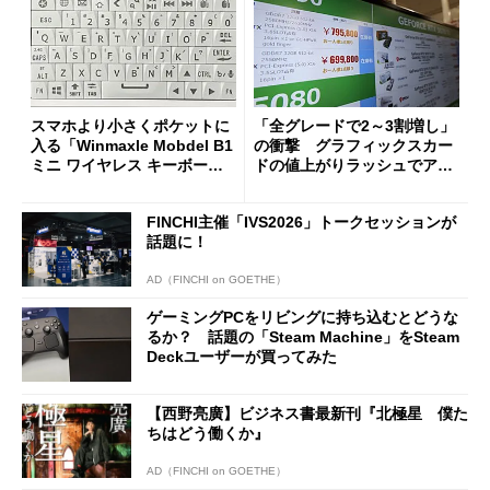
スマホより小さくポケットに
「全グレードで2～3割増し」
入る「Winmaxle Mobdel B1
の衝撃 グラフィックスカー
ミニ ワイヤレス キーボー
ドの値上がりラッシュでアキ
ド」がセールで10％オフの37
バの購入制限が深刻化
94円に
FINCHI主催「IVS2026」トークセッションが
話題に！
AD（FINCHI on GOETHE）
ゲーミングPCをリビングに持ち込むとどうな
るか？ 話題の「Steam Machine」をSteam
Deckユーザーが買ってみた
【西野亮廣】ビジネス書最新刊『北極星 僕た
ちはどう働くか』
AD（FINCHI on GOETHE）