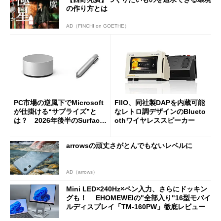
の作り方とは
AD（FINCHI on GOETHE）
PC市場の逆風下でMicrosoft
FIIO、同社製DAPを内蔵可能
が仕掛ける“サプライズ”と
なレトロ調デザインのBlueto
は？ 2026年後半のSurface
othワイヤレススピーカー
新製品を予想する
arrowsの頑丈さがとんでもないレベルに
AD（arrows）
Mini LED×240Hz×ペン入力、さらにドッキン
グも！ EHOMEWEIの"全部入り"16型モバイ
ルディスプレイ「TM-160PW」徹底レビュー