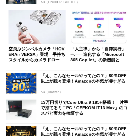
AD（FINCHI on GOETHE）
空飛ぶジンバルカメラ「HOV
「人主導」から「自律実行」
ERAir VERSA」登場 手持ち
へ――進化する「Microsoft
スタイルからカメラドローン
365 Copilot」の新機能とエ
に合体変形
ージェントAIの現在地
「え、こんなセールやってたの？」80％OFF
以上が続々登場！Amazonの本気が凄すぎる
AD（Amazon）
13万円切りでCore Ultra 9 185H搭載！ 片手
で持てるミニPC「GEEKOM IT13 Max」のコ
スパと実力を検証する
「え、こんなセールやってたの？」80％OFF
以上が続々登場！Amazonの本気が凄すぎる