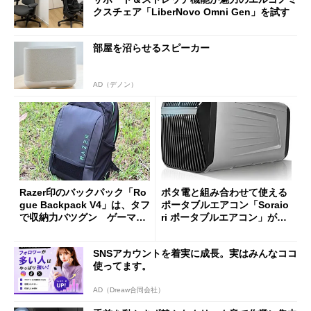
クスチェア「LiberNovo Omni Gen」を試す
部屋を沼らせるスピーカー
AD（デノン）
Razer印のバックパック「Ro
ポタ電と組み合わせて使える
gue Backpack V4」は、タフ
ポータブルエアコン「Soraio
で収納力バツグン ゲーマー
ri ポータブルエアコン」がセ
じゃなくても欲しくなる
ールで16％オフの2万9980円
に
SNSアカウントを着実に成長。実はみんなココ
使ってます。
AD（Dreaw合同会社）