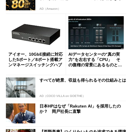
AD（Amazon）
アイオー、10GbE接続に対応
AIデータセンターの“真の実
した5ポート／8ポート搭載ア
力”を左右する「CPU」 そ
ンマネージスイッチングハブ
の復権の背景にあるものと
は？
すべてが絶景、収益も得られるその仕組みとは
AD（COCO VILLA on GOETHE）
日本HPはなぜ「Rakuten AI」を採用したの
か？ 岡戸社長に直撃
【西野亮廣】つくりたいものを追求できる環境