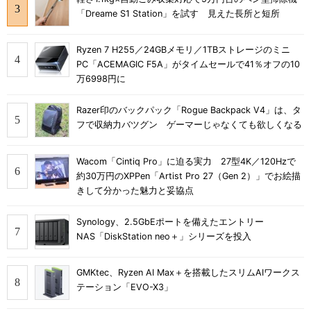
「Dreame S1 Station」を試す 見えた長所と短所
Ryzen 7 H255／24GBメモリ／1TBストレージのミニ
PC「ACEMAGIC F5A」がタイムセールで41％オフの10
万6998円に
Razer印のバックパック「Rogue Backpack V4」は、タ
フで収納力バツグン ゲーマーじゃなくても欲しくなる
Wacom「Cintiq Pro」に迫る実力 27型4K／120Hzで
約30万円のXPPen「Artist Pro 27（Gen 2）」でお絵描
きして分かった魅力と妥協点
Synology、2.5GbEポートを備えたエントリー
NAS「DiskStation neo＋」シリーズを投入
GMKtec、Ryzen AI Max＋を搭載したスリムAIワークス
テーション「EVO-X3」