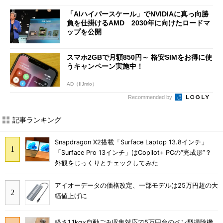
「AIハイパースケール」でNVIDIAに真っ向勝
負を仕掛けるAMD 2030年に向けたロードマ
ップを公開
スマホ2GBで月額850円～ 格安SIMをお得に使
うキャンペーン実施中！
AD（IIJmio）
Recommended by
記事ランキング
Snapdragon X2搭載「Surface Laptop 13.8インチ」
「Surface Pro 13インチ」はCopilot+ PCの“完成形”？
外観をじっくりとチェックしてみた
アイオーデータの価格改定、一部モデルは25万円超の大
幅値上げに
軽さ1.1kg×自動ごみ収集対応で5万円台のペン型掃除機