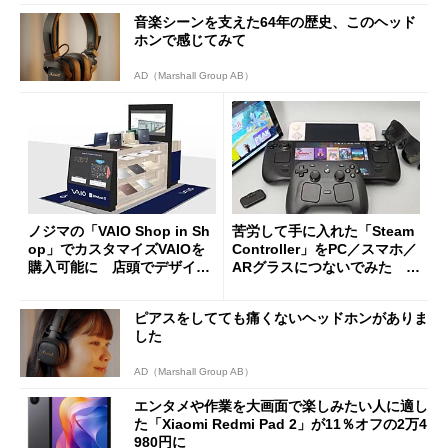
音楽シーンを支えた64年の歴史、このヘッド
ホンで感じてみて
AD（Marshall Group AB）
ノジマの「VAIO Shop in Sh
苦労して手に入れた「Steam
op」でカスタマイズVAIOを
Controller」をPC／スマホ／
購入可能に 店頭でデザイン
ARグラスにつないでみた ゲ
や質感を確認しながら購入可
ーム体験や実用性は？
能
ピアスをしてても痛くないヘッドホンがありま
した
AD（Marshall Group AB）
エンタメや作業を大画面で楽しみたい人に適し
た「Xiaomi Redmi Pad 2」が11％オフの2万4
980円に