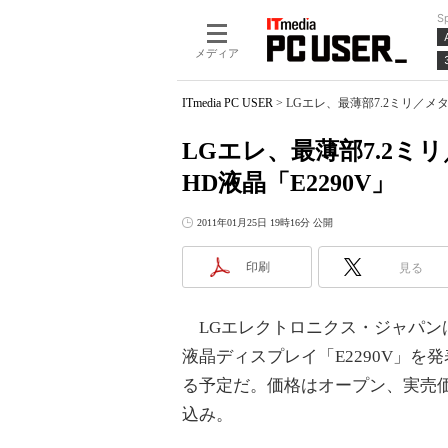
S
メディア
ITmedia PC USER
>
LGエレ、最薄部7.2ミリ／メタ
LGエレ、最薄部7.2ミ
HD液晶「E2290V」
2011年01月25日 19時16分 公開
印刷
見る
LGエレクトロニクス・ジャパンは1
液晶ディスプレイ「E2290V」を
る予定だ。価格はオープン、実売価格
込み。