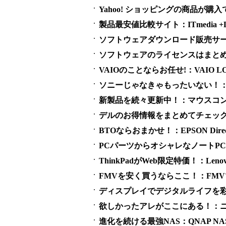
Yahoo! ショッピングの商品が購入でき
製品最安値比較サイト：ITmedia +D S
ソフトウェアダウンロード販売サービス
ソフトウェアのライセンスはまとめ買い
VAIOのことならお任せ!：VAIO LO
ソニーじゃなきゃもったいない！：SO
新製品を続々更新中！：マウスコ
デルのお得情報をまとめてチェック！：
BTOならおまかせ！：EPSON Direct 
PCパーツからオシャレなノートPCまで：
ThinkPadがWeb限定特価！：Lenovo
FMVを安く買うならここ！：FM
ディスプレイでデジタルライフを彩
欲しかったアレがここにある！：ニ
進化を続ける最強NAS：QNAP NAS 