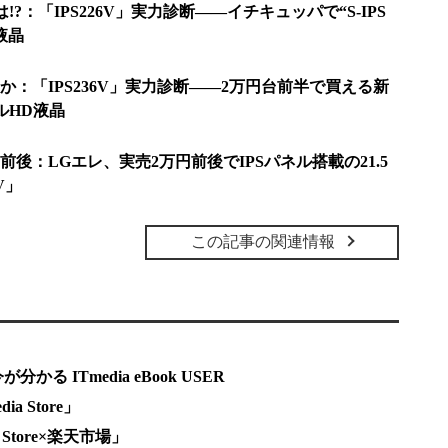
!?：「IPS226V」実力診断――イチキュッパで“S-IPS
D液晶
：「IPS236V」実力診断――2万円台前半で買える新
ルHD液晶
0円前後：LGエレ、実売2万円前後でIPSパネル搭載の21.5
V」
この記事の関連情報
 ITmedia eBook USER
a Store」
Store×楽天市場」