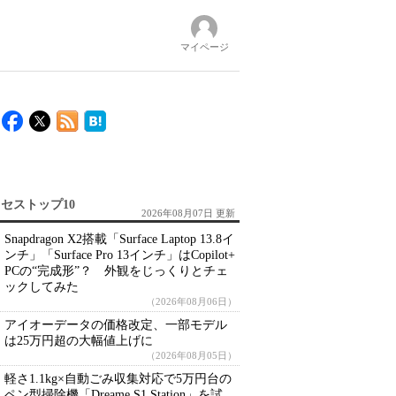
マイページ
セストップ10
2026年08月07日 更新
Snapdragon X2搭載「Surface Laptop 13.8イ
ンチ」「Surface Pro 13インチ」はCopilot+
PCの“完成形”？ 外観をじっくりとチェ
ックしてみた
（2026年08月06日）
アイオーデータの価格改定、一部モデル
は25万円超の大幅値上げに
（2026年08月05日）
軽さ1.1kg×自動ごみ収集対応で5万円台の
ペン型掃除機「Dreame S1 Station」を試