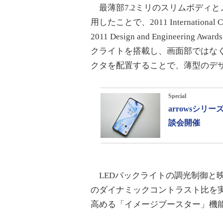
最薄部7.2ミリのスリムボディと
用したことで、2011 International 
2011 Design and Enginee
クライトを搭載し、画面部ではなく
クタを配置することで、薄型のデ
Special
arrowsシ
談会開催
LEDバックライトの調光制御と映像エ
のダイナミックコントラスト比を実
高める「イメージブースター」機