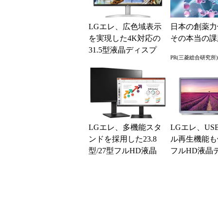
LGエレ、広色域表示
日本の創薬力
を実現した4K対応の
その本当の課
31.5型液晶ディスプ
PR(三菱総合研究所)
レイ
LGエレ、多機能スタ
LGエレ、US
ンドを採用した23.8
ル再生機能も
型/27型フルHD液晶
フルHD液晶
ディスプレイ
レイ