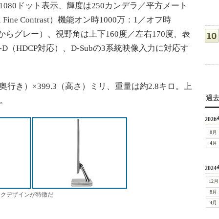
×1080ドット表示、輝度は250カンデラ／平方メート
Fine Contrast）機能オン時1000万：1／オフ時
ーからグレー）、視野角は上下160度／左右170度、表
I-D（HDCP対応）、D-Subの3系統映像入力に対応す
（奥行き）×399.3（高さ）ミリ、重量は約2.8キロ。上
過
だ。
2026
8月
4月
2024
12月
8月
ックデザインが特徴だ
4月