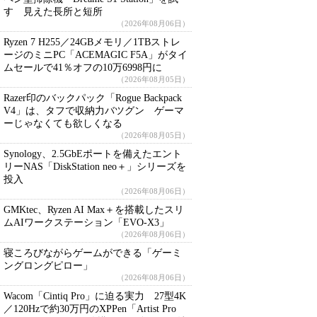
す 見えた長所と短所
（2026年08月06日）
Ryzen 7 H255／24GBメモリ／1TBストレ
ージのミニPC「ACEMAGIC F5A」がタイ
ムセールで41％オフの10万6998円に
（2026年08月05日）
Razer印のバックパック「Rogue Backpack
V4」は、タフで収納力バツグン ゲーマ
ーじゃなくても欲しくなる
（2026年08月05日）
Synology、2.5GbEポートを備えたエント
リーNAS「DiskStation neo＋」シリーズを
投入
（2026年08月06日）
GMKtec、Ryzen AI Max＋を搭載したスリ
ムAIワークステーション「EVO-X3」
（2026年08月06日）
寝ころびながらゲームができる「ゲーミ
ングロングピロー」
（2026年08月06日）
Wacom「Cintiq Pro」に迫る実力 27型4K
／120Hzで約30万円のXPPen「Artist Pro