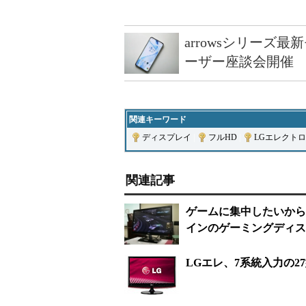
arrowsシリーズ
ーザー座談会開催
関連キーワード
ディスプレイ
|
フルHD
|
LGエレクト
関連記事
ゲームに集中したいから
インのゲーミングディスプ
LGエレ、7系統入力の27