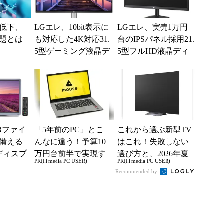
低下、
LGエレ、10bit表示に
LGエレ、実売1万円
題とは
も対応した4K対応31.
台のIPSパネル採用21.
5型ゲーミング液晶デ
5型フルHD液晶ディ
ィスプレイ
スプレイ
Bファイ
「5年前のPC」とこ
これから選ぶ新型TV
備える
んなに違う！予算10
はこれ！失敗しない
ディスプ
万円台前半で実現す
選び方と、2026年夏
PR(ITmedia PC USER)
PR(ITmedia PC USER)
る快適PCライフ
の一押しモデル
Recommended by