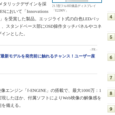
メタリックデザインを採
21.5型フルHD液晶ディスプレイ
「E2290V」
CESにおいて「Innovations
ring Awards」を受賞した製品。エッジライト式の白色LEDバッ
、スタンドベース部にOSD操作タッチパネルやコネ
ザインとした。
- PR -
リーズ最新モデルを発売前に触れるチャンス！ユーザー座
ンジン「f-ENGINE」の搭載で、最大1000万：1
現したほか、付属ソフトによりWeb映像の解像感を
能を備える。