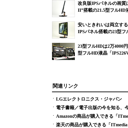
改良版IPSパネルの画質は
II”搭載の21.5型フルH
安いときれいは両立するか
IPSパネル搭載の23型フ
23型フルHDは2万400
型フルHD液晶「IPS226
関連リンク
LGエレクトロニクス・ジャパン
電子書籍／電子出版の今を知る、今が分かる
Amazonの商品が購入できる「ITmedi
楽天の商品が購入できる「ITmedia 