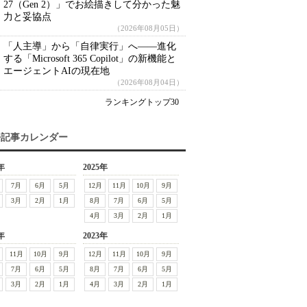
27（Gen 2）」でお絵描きして分かった魅
力と妥協点
（2026年08月05日）
「人主導」から「自律実行」へ――進化
する「Microsoft 365 Copilot」の新機能と
エージェントAIの現在地
（2026年08月04日）
ランキングトップ30
去記事カレンダー
年
2025年
7月
6月
5月
12月
11月
10月
9月
3月
2月
1月
8月
7月
6月
5月
4月
3月
2月
1月
年
2023年
11月
10月
9月
12月
11月
10月
9月
7月
6月
5月
8月
7月
6月
5月
3月
2月
1月
4月
3月
2月
1月