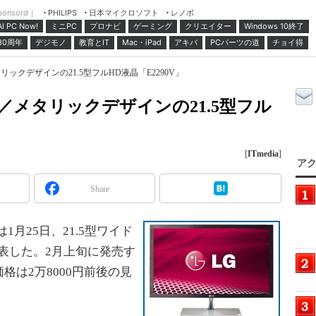
ponsord｜
日本マイクロソフト
レノボ
PHILIPS
ミニPC
プロナビ
ゲーミング
クリエイター
Windows 10終了
AI PC Now!
30周年
デジモノ
教育とIT
Mac・iPad
アキバ
PCパーツの道
チョイ得
リックデザインの21.5型フルHD液晶「E2290V」
リ／メタリックデザインの21.5型フル
[
ITmedia
]
アク
Share
月25日、21.5型ワイド
発表した。2月上旬に発売す
は2万8000円前後の見