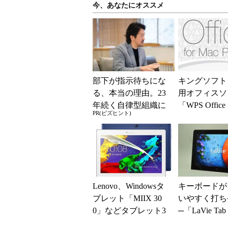
今、あなたにオススメ
部下が指示待ちにな
キングソフト、
る、本当の理由。23
用オフィスソ
年続く自律型組織に
「WPS Office 
PR(ビズヒント)
共通する「3つの要
c」の法人ラ
素」
販売を開...
Lenovo、Windowsタ
キーボードが
ブレット「MIIX 30
いやすく打ち
0」などタブレット3
─「LaVie Ta
モデルを発表