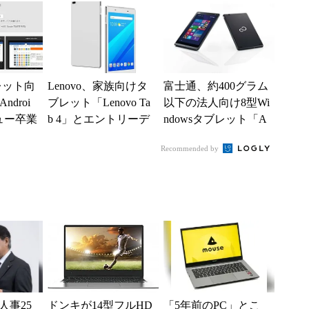
ブレット向
Lenovo、家族向けタ
富士通、約400グラム
Androi
ブレット「Lenovo Ta
以下の法人向け8型Wi
ュー卒業
b 4」とエントリーデ
ndowsタブレット「A
タッチャブル2in1「M
RROWS Tab Q335/K...
Recommended by
i...
人事25
ドンキが14型フルHD
「5年前のPC」とこ