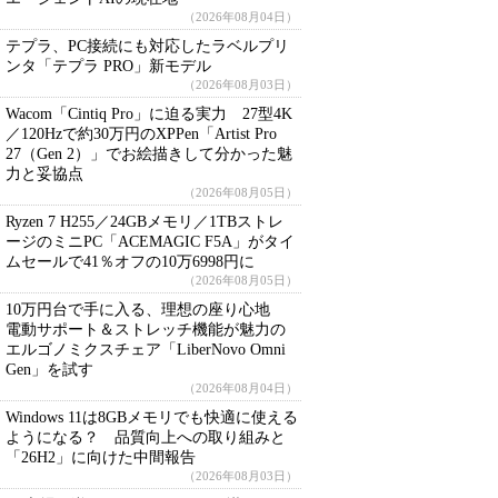
（2026年08月04日）
テプラ、PC接続にも対応したラベルプリ
ンタ「テプラ PRO」新モデル
（2026年08月03日）
Wacom「Cintiq Pro」に迫る実力 27型4K
／120Hzで約30万円のXPPen「Artist Pro
27（Gen 2）」でお絵描きして分かった魅
力と妥協点
（2026年08月05日）
Ryzen 7 H255／24GBメモリ／1TBストレ
ージのミニPC「ACEMAGIC F5A」がタイ
ムセールで41％オフの10万6998円に
（2026年08月05日）
10万円台で手に入る、理想の座り心地
電動サポート＆ストレッチ機能が魅力の
エルゴノミクスチェア「LiberNovo Omni
Gen」を試す
（2026年08月04日）
Windows 11は8GBメモリでも快適に使える
ようになる？ 品質向上への取り組みと
「26H2」に向けた中間報告
（2026年08月03日）