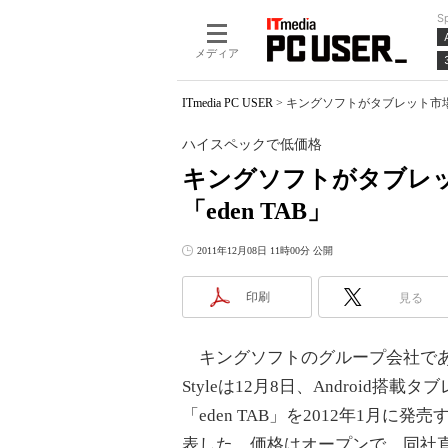
S
メディア
ITmedia PC USER
>
キングソフトがタブレット市場に
ハイスペックで低価格
キングソフトがタブレッ
「eden TAB」
2011年12月08日 11時00分 公開
印刷
見る
キングソフトのグループ会社であるMo
Styleは12月8日、Android搭載タ
「eden TAB」を2012年1月に発
表した。価格はオープンで、同社