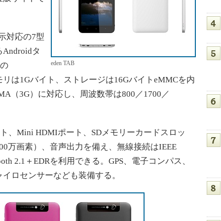
ト表示対応の7型
droidタ
eden TAB
製の
、メモリは1Gバイト、ストレージは16GバイトeMMCを内
MA（3G）に対応し、周波数帯は800／1700／
ト、Mini HDMIポート、SDメモリーカードスロッ
200万画素）、音声出力を備え、無線接続はIEEE
uetooth 2.1＋EDRを利用できる。GPS、電子コンパス、
ャイロセンサーなども装備する。