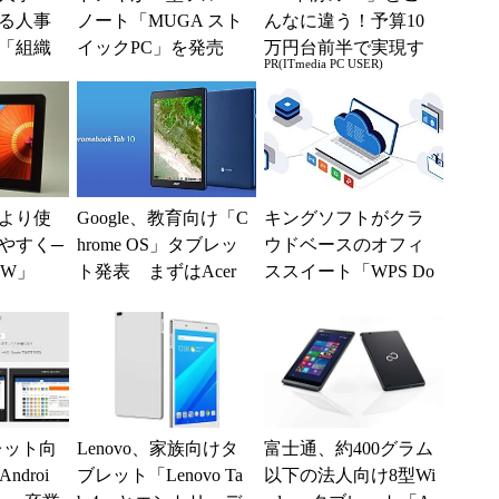
る人事
ノート「MUGA スト
んなに違う！予算10
「組織
イックPC」を発売
万円台前半で実現す
PR(ITmedia PC USER)
G評価」
税別1万9800円
る快適PCライフ
より使
Google、教育向け「C
キングソフトがクラ
やすく─
hrome OS」タブレッ
ウドベースのオフィ
b W」
ト発表 まずはAcer
ススイート「WPS Do
から349ドルで
cs」をリリース 無
料版（広告あり）も
用...
ブレット向
Lenovo、家族向けタ
富士通、約400グラム
Androi
ブレット「Lenovo Ta
以下の法人向け8型Wi