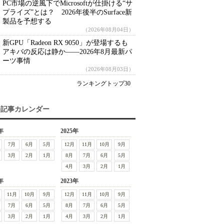
PC市場の逆風下でMicrosoftが仕掛ける“サ
プライズ”とは？ 2026年後半のSurface新
製品を予想する
（2026年08月04日）
新GPU「Radeon RX 9050」が登場するも
アキバの反応は静か――2026年8月最新パ
ーツ事情
（2026年08月03日）
ランキングトップ30
去記事カレンダー
年
2025年
7月
6月
5月
12月
11月
10月
9月
3月
2月
1月
8月
7月
6月
5月
4月
3月
2月
1月
年
2023年
11月
10月
9月
12月
11月
10月
9月
7月
6月
5月
8月
7月
6月
5月
3月
2月
1月
4月
3月
2月
1月