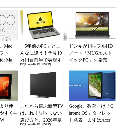
Mac
「5年前のPC」とこ
ドンキが14型フルHD
フト
んなに違う！予算10
ノート「MUGA スト
for Ma
万円台前半で実現す
イックPC」を発売
PR(ITmedia PC USER)
イセンス
る快適PCライフ
税別1万9800円
より使
これから選ぶ新型TV
Google、教育向け「C
やすく─
はこれ！失敗しない
hrome OS」タブレッ
b W」
選び方と、2026年夏
ト発表 まずはAcer
PR(ITmedia PC USER)
の一押しモデル
から349ドルで