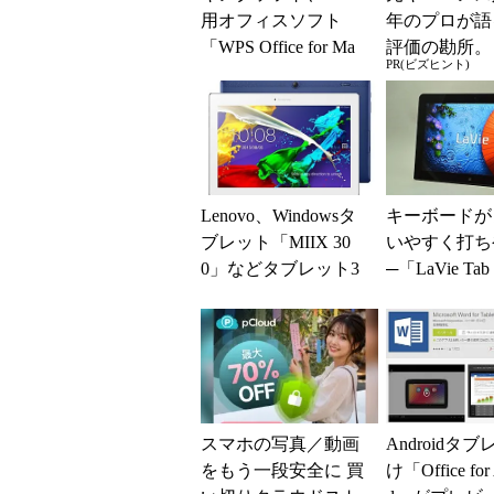
用オフィスソフト
年のプロが語
「WPS Office for Ma
評価の勘所。
PR(ビズヒント)
c」の法人ライセンス
を腐らせるN
販売を開...
とは？
Lenovo、Windowsタ
キーボードが
ブレット「MIIX 30
いやすく打ち
0」などタブレット3
─「LaVie Ta
モデルを発表
スマホの写真／動画
Androidタ
をもう一段安全に 買
け「Office for 