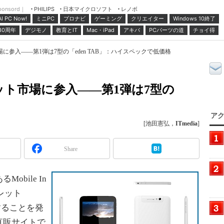
ponsord｜
日本マイクロソフト
レノボ
PHILIPS
ミニPC
プロナビ
ゲーミング
クリエイター
Windows 10終了
AI PC Now!
30周年
デジモノ
教育とIT
Mac・iPad
アキバ
PCパーツの道
チョイ得
参入――第1弾は7型の「eden TAB」：ハイスペックで低価格
ト市場に参入――第1弾は7型の
アク
[池田憲弘，
ITmedia
]
Share
bile In
ブレット
売することを発
直販サイトで