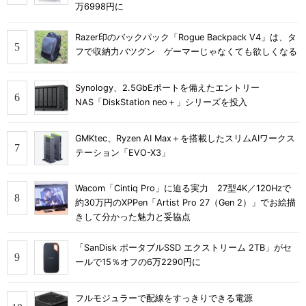
万6998円に
Razer印のバックパック「Rogue Backpack V4」は、タ
フで収納力バツグン ゲーマーじゃなくても欲しくなる
Synology、2.5GbEポートを備えたエントリー
NAS「DiskStation neo＋」シリーズを投入
GMKtec、Ryzen AI Max＋を搭載したスリムAIワークス
テーション「EVO-X3」
Wacom「Cintiq Pro」に迫る実力 27型4K／120Hzで
約30万円のXPPen「Artist Pro 27（Gen 2）」でお絵描
きして分かった魅力と妥協点
「SanDisk ポータブルSSD エクストリーム 2TB」がセ
ールで15％オフの6万2290円に
フルモジュラーで配線をすっきりできる電源