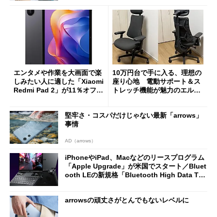
エンタメや作業を大画面で楽
10万円台で手に入る、理想の
しみたい人に適した「Xiaomi
座り心地 電動サポート＆ス
Redmi Pad 2」が11％オフの
トレッチ機能が魅力のエルゴ
2万4980円に
ノミクスチェア「LiberNovo
Omni Gen」を試す
堅牢さ・コスパだけじゃない最新「arrows」
事情
AD（arrows）
iPhoneやiPad、Macなどのリースプログラム
「Apple Upgrade」が米国でスタート／Bluet
ooth LEの新規格「Bluetooth High Data Thr
oughput」が明...
arrowsの頑丈さがとんでもないレベルに