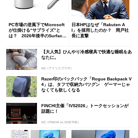
PC市場の逆風下でMicrosoft
日本HPはなぜ「Rakuten A
が仕掛ける“サプライズ”と
I」を採用したのか？ 岡戸社
は？ 2026年後半のSurface
長に直撃
新製品を予想する
【大人気】ひんやり冷感寝具で快適な睡眠をあ
なたに。
AD（アイリスプラザ）
Razer印のバックパック「Rogue Backpack V
4」は、タフで収納力バツグン ゲーマーじゃ
なくても欲しくなる
FINCHI主催「IVS2026」トークセッションが
話題に！
AD（FINCHI on GOETHE）