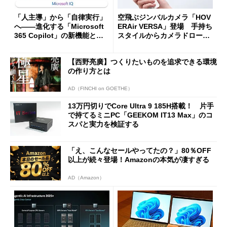
「人主導」から「自律実行」
空飛ぶジンバルカメラ「HOV
へ――進化する「Microsoft
ERAir VERSA」登場 手持ち
365 Copilot」の新機能とエ
スタイルからカメラドローン
ージェントAIの現在地
に合体変形
【西野亮廣】つくりたいものを追求できる環境
の作り方とは
AD（FINCHI on GOETHE）
13万円切りでCore Ultra 9 185H搭載！ 片手
で持てるミニPC「GEEKOM IT13 Max」のコ
スパと実力を検証する
「え、こんなセールやってたの？」80％OFF
以上が続々登場！Amazonの本気が凄すぎる
AD（Amazon）