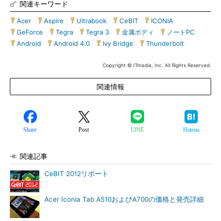
関連キーワード
Acer
|
Aspire
|
Ultrabook
|
CeBIT
|
ICONIA
|
GeForce
|
Tegra
|
Tegra 3
|
金属ボディ
|
ノートPC
|
Android
|
Android 4.0
|
Ivy Bridge
|
Thunderbolt
Copyright © ITmedia, Inc. All Rights Reserved.
関連情報
Share
Post
LINE
Hatena
関連記事
CeBIT 2012リポート
Acer Iconia Tab A510およびA700の価格と発売詳細