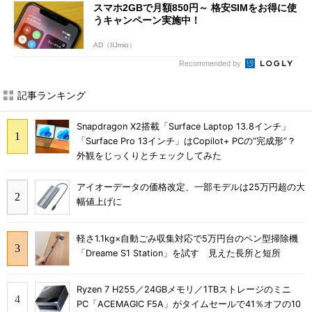
スマホ2GBで月額850円～ 格安SIMをお得に使
うキャンペーン実施中！
AD（IIJmio）
Recommended by
記事ランキング
Snapdragon X2搭載「Surface Laptop 13.8インチ」
「Surface Pro 13インチ」はCopilot+ PCの“完成形”？
外観をじっくりとチェックしてみた
アイオーデータの価格改定、一部モデルは25万円超の大
幅値上げに
軽さ1.1kg×自動ごみ収集対応で5万円台のペン型掃除機
「Dreame S1 Station」を試す 見えた長所と短所
Ryzen 7 H255／24GBメモリ／1TBストレージのミニ
PC「ACEMAGIC F5A」がタイムセールで41％オフの10