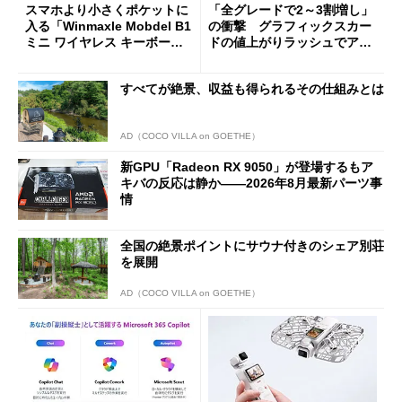
スマホより小さくポケットに
「全グレードで2～3割増し」
入る「Winmaxle Mobdel B1
の衝撃 グラフィックスカー
ミニ ワイヤレス キーボー
ドの値上がりラッシュでアキ
ド」がセールで10％オフの37
バの購入制限が深刻化
94円に
すべてが絶景、収益も得られるその仕組みとは
AD（COCO VILLA on GOETHE）
新GPU「Radeon RX 9050」が登場するもア
キバの反応は静か――2026年8月最新パーツ事
情
全国の絶景ポイントにサウナ付きのシェア別荘
を展開
AD（COCO VILLA on GOETHE）