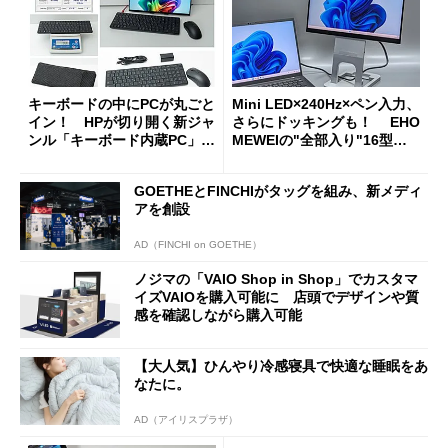
キーボードの中にPCが丸ごと
Mini LED×240Hz×ペン入力、
イン！ HPが切り開く新ジャ
さらにドッキングも！ EHO
ンル「キーボード内蔵PC」の
MEWEIの"全部入り"16型モ
使い勝手を徹底検証
バイルディスプレイ「TM-16
0PW」徹底レビュー
GOETHEとFINCHIがタッグを組み、新メディ
アを創設
AD（FINCHI on GOETHE）
ノジマの「VAIO Shop in Shop」でカスタマ
イズVAIOを購入可能に 店頭でデザインや質
感を確認しながら購入可能
【大人気】ひんやり冷感寝具で快適な睡眠をあ
なたに。
AD（アイリスプラザ）