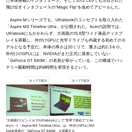
た本体搭載のインタフェース、そして2012 CESでも注目された
飛び出すインタフェースの“Magic Flip”を改めてアピールした。
Aspire Mシリーズでも、Ultrabookのコンセプトを取り入れた
「Aspire M3 Timeline Ultra」が公開された。Acerの説明では、
Ultrabookにもかかわらず、大画面の15.6型ワイド液晶ディスプ
レイを搭載し、外付けGPUと光学ドライブも内蔵する初めてのモ
デルとなる予定だ。本体の厚さは20ミリで、重さは約2.3キロ。
外付けのGPUには、NVIDIAがまだ正式に発表していない
「GeForce GT 640M」の名前が挙がっている。この構成でバッ
テリー駆動時間は約8時間を実現するという。
“大画面2スピンドル”のUltrabookとして“世界で初めて”とAc
erがいう「Aspire M3 Timeline Ultra」は、外付けGPUにNVI
DIA未発表の「GeForce GT 640M」を搭載する