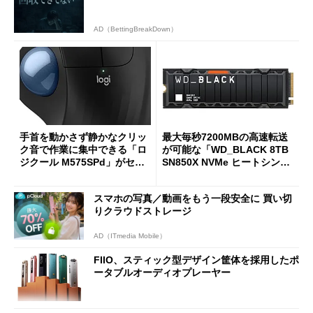
AD（BettingBreakDown）
手首を動かさず静かなクリッ
最大毎秒7200MBの高速転送
ク音で作業に集中できる「ロ
が可能な「WD_BLACK 8TB
ジクール M575SPd」がセー
SN850X NVMe ヒートシンク
ルで33％オフの5280円に
付き」が18％オフの17万508
7円に
スマホの写真／動画をもう一段安全に 買い切
りクラウドストレージ
AD（ITmedia Mobile）
FIIO、スティック型デザイン筐体を採用したポ
ータブルオーディオプレーヤー