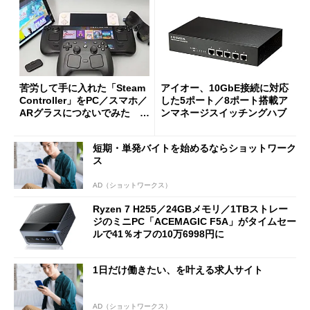
苦労して手に入れた「Steam
アイオー、10GbE接続に対応
Controller」をPC／スマホ／
した5ポート／8ポート搭載ア
ARグラスにつないでみた ゲ
ンマネージスイッチングハブ
ーム体験や実用性は？
短期・単発バイトを始めるならショットワーク
ス
AD（ショットワークス）
Ryzen 7 H255／24GBメモリ／1TBストレー
ジのミニPC「ACEMAGIC F5A」がタイムセー
ルで41％オフの10万6998円に
1日だけ働きたい、を叶える求人サイト
AD（ショットワークス）