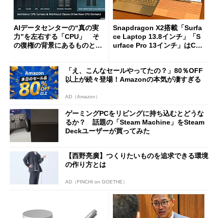
AIデータセンターの“真の実
Snapdragon X2搭載「Surfa
力”を左右する「CPU」 そ
ce Laptop 13.8インチ」「S
の復権の背景にあるものと
urface Pro 13インチ」はCop
は？
ilot+ PCの“完成形”？ 外観
をじっくりとチェックしてみ
「え、こんなセールやってたの？」80％OFF
た
以上が続々登場！Amazonの本気が凄すぎる
AD（Amazon）
ゲーミングPCをリビングに持ち込むとどうな
るか？ 話題の「Steam Machine」をSteam
Deckユーザーが買ってみた
【西野亮廣】つくりたいものを追求できる環境
の作り方とは
AD（FINCHI on GOETHE）