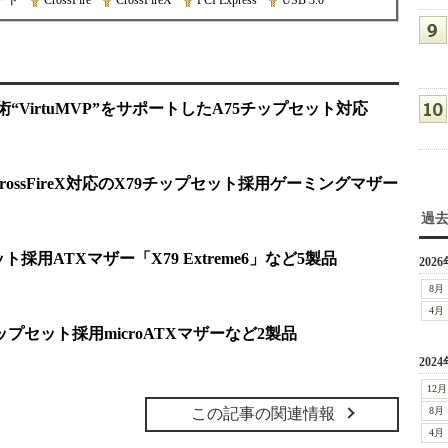
ード
|
CrossFire
|
CrossFireX
|
PCI Express
|
USB 3.0
技術“VirtuMVP”をサポートしたA75チップセット対応
I／CrossFireX対応のX79チップセット採用ゲーミングマザー
過
ット採用ATXマザー「X79 Extreme6」など5製品
2026
8月
4月
Gチップセット採用microATXマザーなど2製品
2024
12月
この記事の関連情報
8月
4月