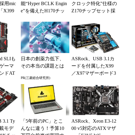
用mic
能“Hyper BCLK Engin
クロック特化”仕様の
「X399
e”を備えたH170チッ
Z170チップセット採
プセット採用マザ...
用microITXマザー「Z
170...
d SLIも
日本の創薬力低下、
ASRock、USB 3.1カ
ゲーマ
その本当の課題とは
ードを付属したX99
ンドAT
／X97マザーボード3
PR(三菱総合研究所)
ty Z...
製品を発売
3.1 Ty
「5年前のPC」とこ
ASRock、Xeon E3-12
搭載モデ
んなに違う！予算10
00 v5対応のATXマザ