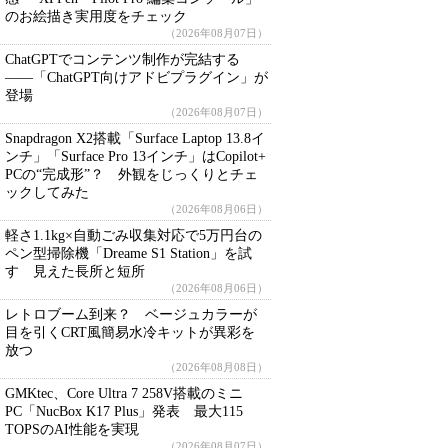
のお絵描き実用度をチェック
（2026年08月07日）
ChatGPTでコンテンツ制作が完結する
――「ChatGPT向けアドビプラグイン」が
登場
（2026年08月07日）
Snapdragon X2搭載「Surface Laptop 13.8イ
ンチ」「Surface Pro 13インチ」はCopilot+
PCの“完成形”？ 外観をじっくりとチェ
ックしてみた
（2026年08月06日）
軽さ1.1kg×自動ごみ収集対応で5万円台の
ペン型掃除機「Dreame S1 Station」を試
す 見えた長所と短所
（2026年08月06日）
レトロブーム到来？ ベージュカラーが
目を引くCRT風簡易水冷キットが異彩を
放つ
（2026年08月08日）
GMKtec、Core Ultra 7 258V搭載のミニ
PC「NucBox K17 Plus」発表 最大115
TOPSのAI性能を実現
（2026年08月07日）