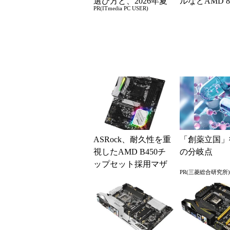
選び方と、2026年夏
ルなどAMD 
PR(ITmedia PC USER)
の一押しモデル
プセット採用
4...
ASRock、耐久性を重
「創薬立国」
視したAMD B450チ
の分岐点
ップセット採用マザ
PR(三菱総合研究所)
ーボード2製品