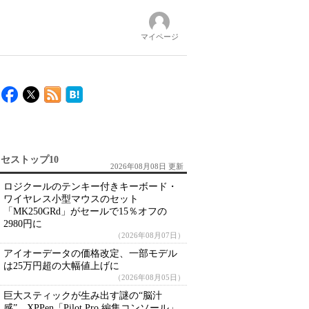
マイページ
セストップ10
2026年08月08日 更新
ロジクールのテンキー付きキーボード・
ワイヤレス小型マウスのセット
「MK250GRd」がセールで15％オフの
2980円に
（2026年08月07日）
アイオーデータの価格改定、一部モデル
は25万円超の大幅値上げに
（2026年08月05日）
巨大スティックが生み出す謎の“脳汁
感” XPPen「Pilot Pro 編集コンソール」