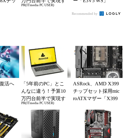
88Xチッ
万円台前半で実現す
ー「E3V5 WS」
PR(ITmedia PC USER)
マザー
る快適PCライフ
Recommended by
復活へ
「5年前のPC」とこ
ASRock、AMD X399
んなに違う！予算10
チップセット採用mic
万円台前半で実現す
roATXマザー「X399
PR(ITmedia PC USER)
る快適PCライフ
M Taichi」