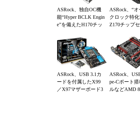
ASRock、独自OC機
ASRock、“
能“Hyper BCLK Engin
クロック特化
e”を備えたH170チッ
Z170チップ
プセット採用マザ...
用microITX
170...
ASRock、USB 3.1カ
ASRock、USB 
ードを付属したX99
pe-Cポート
／X97マザーボード3
ルなどAMD 
製品を発売
プセット採用
4...