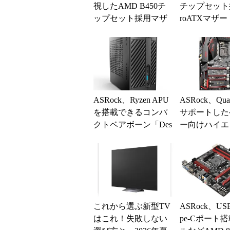
視したAMD B450チ
チップセット採
ップセット採用マザ
roATXマザー
ーボード2製品
M Taichi」
ASRock、Ryzen APU
ASRock、Qua
を搭載できるコンパ
サポートした
クトベアボーン「Des
ー向けハイエ
kMini A300」
Xマザー「Fatal1
これから選ぶ新型TV
ASRock、USB 
はこれ！失敗しない
pe-Cポート