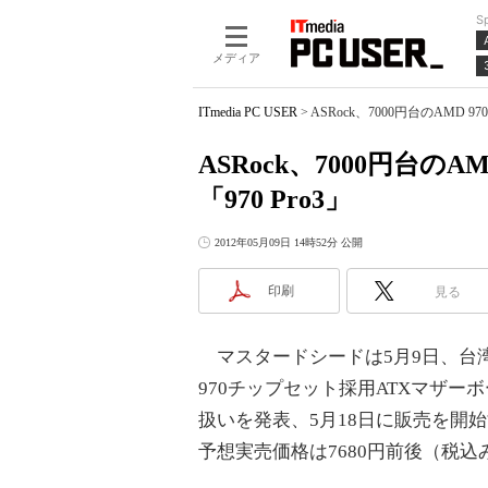
S
メディア
ITmedia PC USER
>
ASRock、7000円台のAMD 
ASRock、7000円台の
「970 Pro3」
2012年05月09日 14時52分 公開
印刷
見る
マスタードシードは5月9日、台湾A
970チップセット採用ATXマザーボー
扱いを発表、5月18日に販売を開
予想実売価格は7680円前後（税込