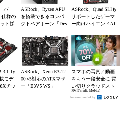
オーバー
ASRock、Ryzen APU
ASRock、Quad SLIも
”仕様の
を搭載できるコンパ
サポートしたゲーマ
セット採
クトベアボーン「Des
ー向けハイエンドAT
マザー「Z
kMini A300」
Xマザー「Fatal1ty Z...
3.1 Ty
ASRock、Xeon E3-12
スマホの写真／動画
搭載モデ
00 v5対応のATXマザ
をもう一段安全に 買
88Xチッ
ー「E3V5 WS」
い切りクラウドスト
PR(ITmedia Mobile)
マザー
レージ
Recommended by