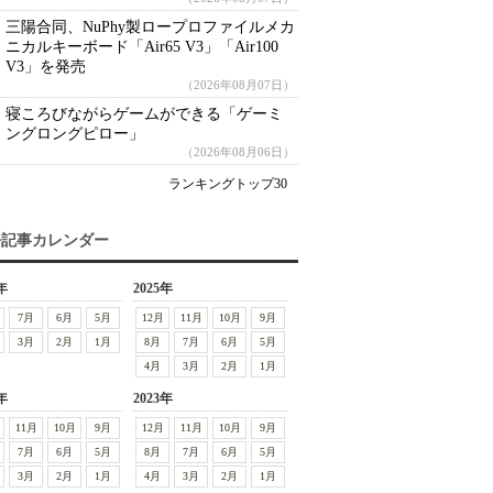
三陽合同、NuPhy製ロープロファイルメカ
ニカルキーボード「Air65 V3」「Air100
V3」を発売
（2026年08月07日）
寝ころびながらゲームができる「ゲーミ
ングロングピロー」
（2026年08月06日）
ランキングトップ30
去記事カレンダー
年
2025年
7月
6月
5月
12月
11月
10月
9月
3月
2月
1月
8月
7月
6月
5月
4月
3月
2月
1月
年
2023年
11月
10月
9月
12月
11月
10月
9月
7月
6月
5月
8月
7月
6月
5月
3月
2月
1月
4月
3月
2月
1月