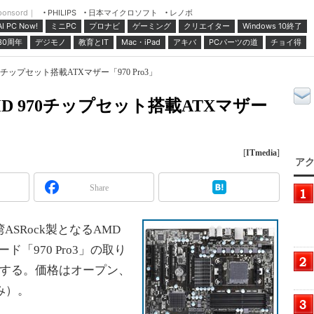
ponsord｜
日本マイクロソフト
レノボ
PHILIPS
ミニPC
プロナビ
ゲーミング
クリエイター
Windows 10終了
AI PC Now!
30周年
デジモノ
教育とIT
Mac・iPad
アキバ
PCパーツの道
チョイ得
970チップセット搭載ATXマザー「970 Pro3」
AMD 970チップセット搭載ATXマザー
[
ITmedia
]
アク
Share
SRock製となるAMD
ド「970 Pro3」の取り
始する。価格はオープン、
み）。