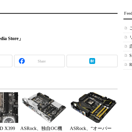
Fee
a Store」
Share
D X399
ASRock、独自OC機
ASRock、“オーバー