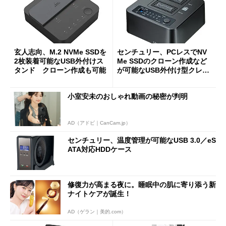
玄人志向、M.2 NVMe SSDを
センチュリー、PCレスでNV
2枚装着可能なUSB外付けス
Me SSDのクローン作成など
タンド クローン作成も可能
が可能なUSB外付け型クレー
ドル
小室安未のおしゃれ動画の秘密が判明
AD（アドビ｜CanCam.jp）
センチュリー、温度管理が可能なUSB 3.0／eS
ATA対応HDDケース
修復力が高まる夜に。睡眠中の肌に寄り添う新
ナイトケアが誕生！
AD（ゲラン｜美的.com）