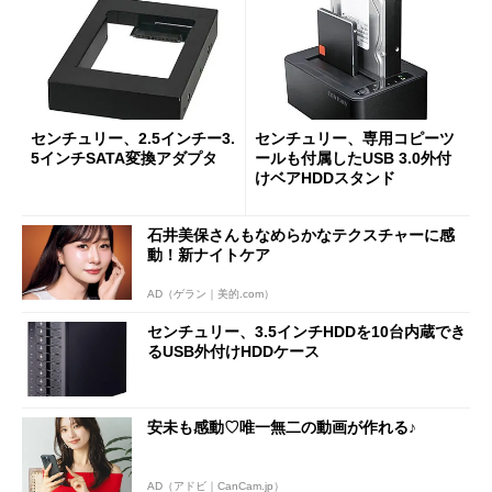
センチュリー、2.5インチー3.
センチュリー、専用コピーツ
5インチSATA変換アダプタ
ールも付属したUSB 3.0外付
けベアHDDスタンド
石井美保さんもなめらかなテクスチャーに感
動！新ナイトケア
AD（ゲラン｜美的.com）
センチュリー、3.5インチHDDを10台内蔵でき
るUSB外付けHDDケース
安未も感動♡唯一無二の動画が作れる♪
AD（アドビ｜CanCam.jp）