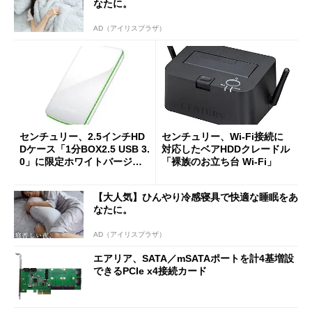
なたに。
AD（アイリスプラザ）
センチュリー、2.5インチHD
センチュリー、Wi-Fi接続に
Dケース「1分BOX2.5 USB 3.
対応したベアHDDクレードル
0」に限定ホワイトバージョ
「裸族のお立ち台 Wi-Fi」
ンを追加
【大人気】ひんやり冷感寝具で快適な睡眠をあ
なたに。
AD（アイリスプラザ）
エアリア、SATA／mSATAポートを計4基増設
できるPCIe x4接続カード