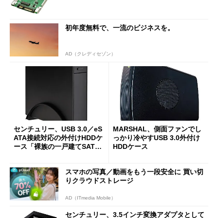
初年度無料で、一流のビジネスを。
AD（クレディセゾン）
センチュリー、USB 3.0／eS
MARSHAL、側面ファンでし
ATA接続対応の外付けHDDケ
っかり冷やすUSB 3.0外付け
ース「裸族の一戸建てSATA6
HDDケース
G」
スマホの写真／動画をもう一段安全に 買い切
りクラウドストレージ
AD（ITmedia Mobile）
センチュリー、3.5インチ変換アダプタとして