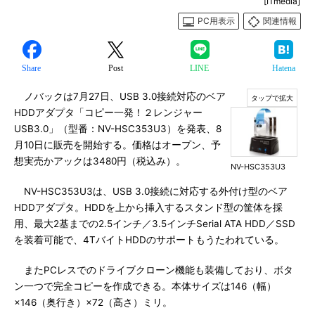
[ITmedia]
PC用表示
関連情報
Share
Post
LINE
Hatena
ノバックは7月27日、USB 3.0接続対応のベア
HDDアダプタ「コピー一発！２レンジャー
USB3.0」（型番：NV-HSC353U3）を発表、8
月10日に販売を開始する。価格はオープン、予
想実売かアックは3480円（税込み）。
NV-HSC353U3
NV-HSC353U3は、USB 3.0接続に対応する外付け型のベア
HDDアダプタ。HDDを上から挿入するスタンド型の筐体を採
用、最大2基までの2.5インチ／3.5インチSerial ATA HDD／SSD
を装着可能で、4TバイトHDDのサポートもうたわれている。
またPCレスでのドライブクローン機能も装備しており、ボタ
ン一つで完全コピーを作成できる。本体サイズは146（幅）
×146（奥行き）×72（高さ）ミリ。