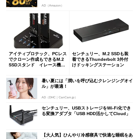
AD（Amazon）
アイティプロテック、PCレス
センチュリー、M.2 SSDも装
でクローン作成もできるM.2
着できるThunderbolt 3外付
SSDスタンド イレース機能
けドッキングステーション
も搭載
暑い夏には「潤いを呼び込むクレンジングオイ
ル」が最適！
AD（DHC｜CanCam.jp）
センチュリー、USBストレージをWi-Fi化でき
る変換アダプタ「USB HDD活かしてCloud」
【大人気】ひんやり冷感寝具で快適な睡眠をあ