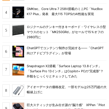
GMKtec、Core Ultra 7 258V搭載のミニPC「NucBox
K17 Plus」発表 最大115 TOPSのAI性能を実現
ロジクールのテンキー付きキーボード・ワイヤレス小型
マウスのセット「MK250GRd」がセールで15％オフの
2980円に
ChatGPTでコンテンツ制作が完結する――「ChatGPT
向けアドビプラグイン」が登場
Snapdragon X2搭載「Surface Laptop 13.8インチ」
「Surface Pro 13インチ」はCopilot+ PCの“完成形”？
外観をじっくりとチェックしてみた
アイオーデータの価格改定、一部モデルは25万円超の大
幅値上げに
巨大スティックが生み出す謎の“脳汁感” XPPen「Pilot