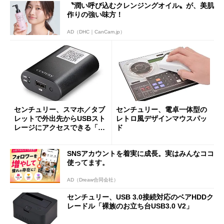
〝潤い呼び込むクレンジングオイル〟が、美肌
作りの強い味方！
AD（DHC｜CanCam.jp）
センチュリー、スマホ／タブ
センチュリー、電卓一体型の
レットで外出先からUSBスト
レトロ風デザインマウスパッ
レージにアクセスできる「シ
ド
ンプルNASアダプター」
SNSアカウントを着実に成長。実はみんなココ
使ってます。
AD（Dreaw合同会社）
センチュリー、USB 3.0接続対応のベアHDDク
レードル「裸族のお立ち台USB3.0 V2」