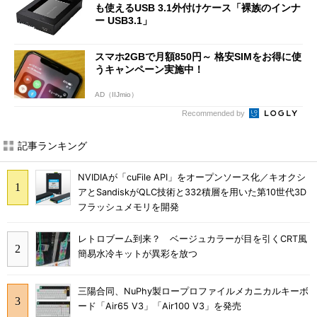
も使えるUSB 3.1外付けケース「裸族のインナ
ー USB3.1」
スマホ2GBで月額850円～ 格安SIMをお得に使
うキャンペーン実施中！
AD（IIJmio）
Recommended by
記事ランキング
NVIDIAが「cuFile API」をオープンソース化／キオクシ
アとSandiskがQLC技術と332積層を用いた第10世代3D
フラッシュメモリを開発
レトロブーム到来？ ベージュカラーが目を引くCRT風
簡易水冷キットが異彩を放つ
三陽合同、NuPhy製ロープロファイルメカニカルキーボ
ード「Air65 V3」「Air100 V3」を発売