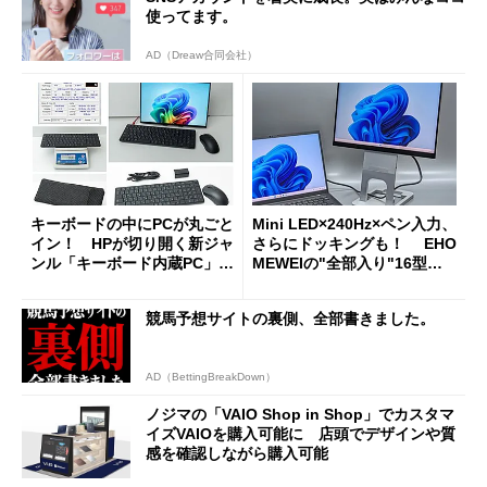
使ってます。
AD（Dreaw合同会社）
キーボードの中にPCが丸ごと
Mini LED×240Hz×ペン入力、
イン！ HPが切り開く新ジャ
さらにドッキングも！ EHO
ンル「キーボード内蔵PC」の
MEWEIの"全部入り"16型モ
使い勝手を徹底検証
バイルディスプレイ「TM-16
0PW」徹底レビュー
競馬予想サイトの裏側、全部書きました。
AD（BettingBreakDown）
ノジマの「VAIO Shop in Shop」でカスタマ
イズVAIOを購入可能に 店頭でデザインや質
感を確認しながら購入可能