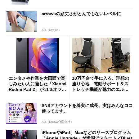
arrowsの頑丈さがとんでもないレベルに
AD（arrows）
エンタメや作業を大画面で楽
10万円台で手に入る、理想の
しみたい人に適した「Xiaomi
座り心地 電動サポート＆ス
Redmi Pad 2」が11％オフの
トレッチ機能が魅力のエルゴ
2万4980円に
ノミクスチェア「LiberNovo
Omni Gen」を試す
SNSアカウントを着実に成長。実はみんなココ
使ってます。
AD（Dreaw合同会社）
iPhoneやiPad、Macなどのリースプログラム
「Apple Upgrade」が米国でスタート／Bluet