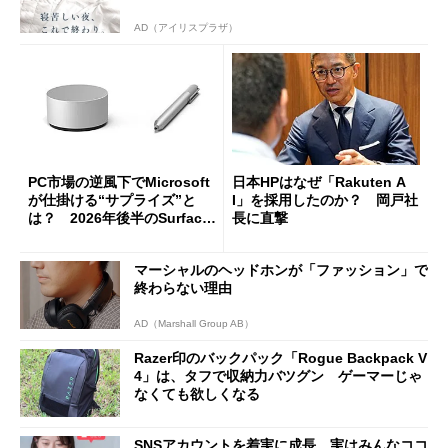
AD（アイリスプラザ）
PC市場の逆風下でMicrosoft
日本HPはなぜ「Rakuten A
が仕掛ける“サプライズ”と
I」を採用したのか？ 岡戸社
は？ 2026年後半のSurface
長に直撃
新製品を予想する
マーシャルのヘッドホンが「ファッション」で
終わらない理由
AD（Marshall Group AB）
Razer印のバックパック「Rogue Backpack V
4」は、タフで収納力バツグン ゲーマーじゃ
なくても欲しくなる
SNSアカウントを着実に成長。実はみんなココ