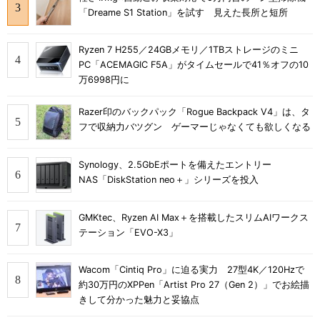
「Dreame S1 Station」を試す 見えた長所と短所
Ryzen 7 H255／24GBメモリ／1TBストレージのミニ
PC「ACEMAGIC F5A」がタイムセールで41％オフの10
万6998円に
Razer印のバックパック「Rogue Backpack V4」は、タ
フで収納力バツグン ゲーマーじゃなくても欲しくなる
Synology、2.5GbEポートを備えたエントリー
NAS「DiskStation neo＋」シリーズを投入
GMKtec、Ryzen AI Max＋を搭載したスリムAIワークス
テーション「EVO-X3」
Wacom「Cintiq Pro」に迫る実力 27型4K／120Hzで
約30万円のXPPen「Artist Pro 27（Gen 2）」でお絵描
きして分かった魅力と妥協点