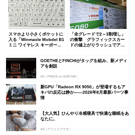
スマホより小さくポケットに
「全グレードで2～3割増し」
入る「Winmaxle Mobdel B1
の衝撃 グラフィックスカー
ミニ ワイヤレス キーボー
ドの値上がりラッシュでアキ
ド」がセールで10％オフの37
バの購入制限が深刻化
94円に
GOETHEとFINCHIがタッグを組み、新メディ
アを創設
AD（FINCHI on GOETHE）
新GPU「Radeon RX 9050」が登場するもア
キバの反応は静か――2026年8月最新パーツ事
情
【大人気】ひんやり冷感寝具で快適な睡眠をあ
なたに。
AD（アイリスプラザ）