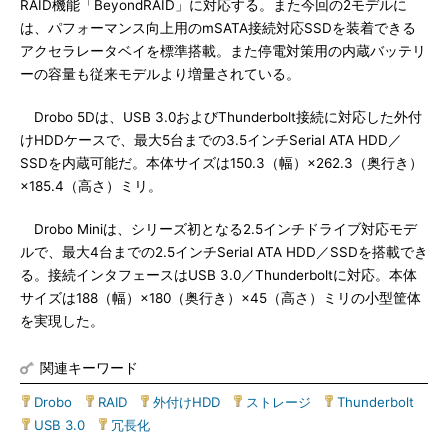
RAID機能「BeyondRAID」に対応する。また今回の2モデルに
は、パフォーマンス向上用のmSATA接続対応SSDを装着できる
アクセラレータベイを標準搭載。また停電対策用の内蔵バッテリ
ーの容量も従来モデルより増量されている。
Drobo 5Dは、USB 3.0およびThunderbolt接続に対応した外付
けHDDケースで、最大5台までの3.5インチSerial ATA HDD／
SSDを内蔵可能だ。本体サイズは150.3（幅）×262.3（奥行き）
×185.4（高さ）ミリ。
Drobo Miniは、シリーズ初となる2.5インチドライブ対応モデ
ルで、最大4台までの2.5インチSerial ATA HDD／SSDを搭載でき
る。接続インタフェースはUSB 3.0／Thunderboltに対応。本体
サイズは188（幅）×180（奥行き）×45（高さ）ミリの小型筐体
を実現した。
関連キーワード
Drobo
|
RAID
|
外付けHDD
|
ストレージ
|
Thunderbolt
|
USB 3.0
|
冗長化