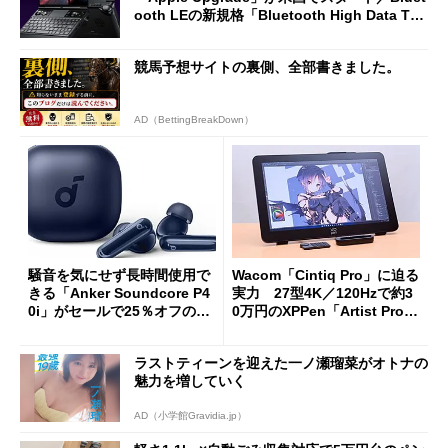
ooth LEの新規格「Bluetooth High Data Thr
oughput」が明...
競馬予想サイトの裏側、全部書きました。
AD（BettingBreakDown）
騒音を気にせず長時間使用で
Wacom「Cintiq Pro」に迫る
きる「Anker Soundcore P4
実力 27型4K／120Hzで約3
0i」がセールで25％オフの59
0万円のXPPen「Artist Pro 2
90円に
7（Gen 2）」でお絵描きして
分かった魅力と妥協点
ラストティーンを迎えた一ノ瀬瑠菜がオトナの
魅力を増していく
AD（小学館Gravidia.jp）