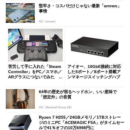
堅牢さ・コスパだけじゃない最新「arrows」
事情
AD（arrows）
苦労して手に入れた「Steam
アイオー、10GbE接続に対応
Controller」をPC／スマホ／
した5ポート／8ポート搭載ア
ARグラスにつないでみた ゲ
ンマネージスイッチングハブ
ーム体験や実用性は？
64年の歴史が宿るヘッドホン、いい意味で
「想定外」の音質
AD（Marshall Group AB）
Ryzen 7 H255／24GBメモリ／1TBストレー
ジのミニPC「ACEMAGIC F5A」がタイムセー
ルで41％オフの10万6998円に