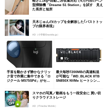
軽さ1.1kg×自動ごみ収集対応で5万円台のペン
型掃除機「Dreame S1 Station」を試す 見え
た長所と短所
天木じゅんのIカップを全解放した｢バストトッ
プの限界表現｣
AD（小学館Gravidia.jp）
手首を動かさず静かなクリッ
最大毎秒7200MBの高速転送
ク音で作業に集中できる「ロ
が可能な「WD_BLACK 8TB
ジクール M575SPd」がセー
SN850X NVMe ヒートシンク
ルで33％オフの5280円に
付き」が18％オフの17万508
7円に
スマホの写真／動画をもう一段安全に 買い切
りクラウドストレージ
AD（ITmedia Mobile）