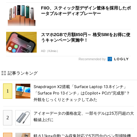
FIIO、スティック型デザイン筐体を採用したポ
ータブルオーディオプレーヤー
スマホ2GBで月額850円～ 格安SIMをお得に使
うキャンペーン実施中！
AD（IIJmio）
Recommended by
記事ランキング
Snapdragon X2搭載「Surface Laptop 13.8インチ」
「Surface Pro 13インチ」はCopilot+ PCの“完成形”？
外観をじっくりとチェックしてみた
アイオーデータの価格改定、一部モデルは25万円超の大
幅値上げに
軽さ1.1kg×自動ごみ収集対応で5万円台のペン型掃除機