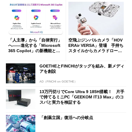
「人主導」から「自律実行」
空飛ぶジンバルカメラ「HOV
へ――進化する「Microsoft
ERAir VERSA」登場 手持ち
365 Copilot」の新機能とエ
スタイルからカメラドローン
ージェントAIの現在地
に合体変形
GOETHEとFINCHIがタッグを組み、新メディ
アを創設
AD（FINCHI on GOETHE）
13万円切りでCore Ultra 9 185H搭載！ 片手
で持てるミニPC「GEEKOM IT13 Max」のコ
スパと実力を検証する
「創薬立国」復活への分岐点