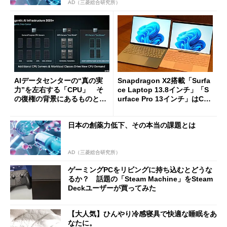
AD（三菱総合研究所）
AIデータセンターの“真の実
Snapdragon X2搭載「Surfa
力”を左右する「CPU」 そ
ce Laptop 13.8インチ」「S
の復権の背景にあるものと
urface Pro 13インチ」はCop
は？
ilot+ PCの“完成形”？ 外観
をじっくりとチェックしてみ
日本の創薬力低下、その本当の課題とは
た
AD（三菱総合研究所）
ゲーミングPCをリビングに持ち込むとどうな
るか？ 話題の「Steam Machine」をSteam
Deckユーザーが買ってみた
【大人気】ひんやり冷感寝具で快適な睡眠をあ
なたに。