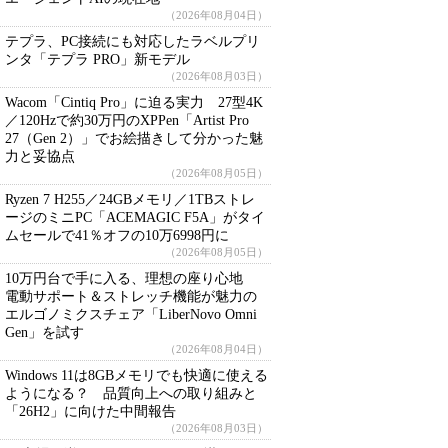
（2026年08月04日）
テプラ、PC接続にも対応したラベルプリ
ンタ「テプラ PRO」新モデル
（2026年08月03日）
Wacom「Cintiq Pro」に迫る実力 27型4K
／120Hzで約30万円のXPPen「Artist Pro
27（Gen 2）」でお絵描きして分かった魅
力と妥協点
（2026年08月05日）
Ryzen 7 H255／24GBメモリ／1TBストレ
ージのミニPC「ACEMAGIC F5A」がタイ
ムセールで41％オフの10万6998円に
（2026年08月05日）
10万円台で手に入る、理想の座り心地
電動サポート＆ストレッチ機能が魅力の
エルゴノミクスチェア「LiberNovo Omni
Gen」を試す
（2026年08月04日）
Windows 11は8GBメモリでも快適に使える
ようになる？ 品質向上への取り組みと
「26H2」に向けた中間報告
（2026年08月03日）