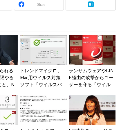
Share
られる
トレンドマイクロ、
ランサムウェアやLIN
低限やる
Mac用ウイルス対策
E経由の攻撃からユー
とと、N
ソフト「ウイルスバ
ザーを守る「ウイル
スター for Mac」の1
スバスター」最新版
台版を発売