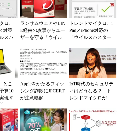
クロ、
ランサムウェアやLIN
トレンドマイクロ、i
ス対策
E経由の攻撃からユー
Pad／iPhone対応の
ルスバ
ザーを守る「ウイル
「ウイルスバスター
ac」の1
スバスター」最新版
モバイル」を発売
」とこ
Appleをかたるフィッ
IoT時代のセキュリテ
予算10
シング詐欺にJPCERT
ィはどうなる？ ト
実現す
が注意喚起
レンドマイクロが
R)
イフ
「家庭」を守る3つの
戦略を発表