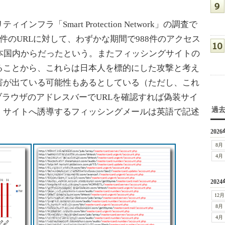
ラ「Smart Protection Network」の調査で
件のURLに対して、わずかな期間で988件のアクセス
本国内からだったという。またフィッシングサイトの
ることから、これらは日本人を標的にした攻撃と考え
害が出ている可能性もあるとしている（ただし、これ
ブラウザのアドレスバーでURLを確認すれば偽装サイ
過
、サイトへ誘導するフィッシングメールは英語で記述
2026
8月
4月
2024
12月
8月
4月