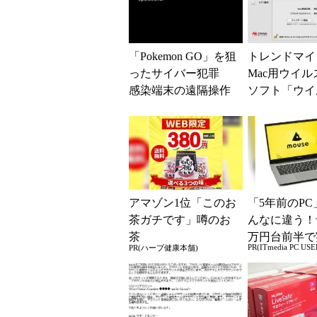
「Pokemon GO」を狙
トレンドマイ
ったサイバー犯罪
Mac用ウイル
感染端末の遠隔操作
ソフト「ウイ
も
スター for M
台版を発売
アマゾン1位「このお
「5年前のPC
茶ガチです」噂のお
んなに違う！
茶
万円台前半で
PR(ITmedia PC USE
PR(ハーブ健康本舗)
る快適PCラ