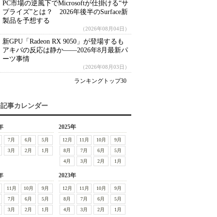
PC市場の逆風下でMicrosoftが仕掛ける“サ
プライズ”とは？ 2026年後半のSurface新
製品を予想する
（2026年08月04日）
新GPU「Radeon RX 9050」が登場するも
アキバの反応は静か――2026年8月最新パ
ーツ事情
（2026年08月03日）
ランキングトップ30
去記事カレンダー
年
2025年
7月
6月
5月
12月
11月
10月
9月
3月
2月
1月
8月
7月
6月
5月
4月
3月
2月
1月
年
2023年
11月
10月
9月
12月
11月
10月
9月
7月
6月
5月
8月
7月
6月
5月
3月
2月
1月
4月
3月
2月
1月