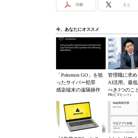
印刷
見る
今、あなたにオススメ
「Pokemon GO」を狙
管理職に求め
ったサイバー犯罪
AI活用。最
感染端末の遠隔操作
べき3つのこ
PR(ビズヒント)
も
Gな自己認識