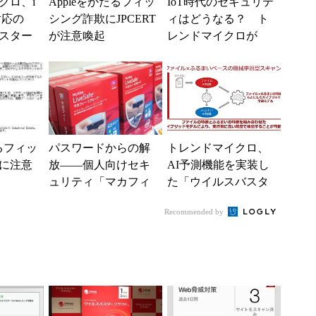
クロ、i
Appleをかたるフィッ
IoT時代のセキュリテ
e対応の
シング詐欺にJPCERT
ィはどうなる？ ト
スター
が注意喚起
レンドマイクロが
発売
「家庭」を守る3つの
戦略を発表
たるフィッ
パスワードからの解
トレンドマイクロ、
に注意
放――個人向けセキ
AI予測機能を実装し
ュリティ「マカフィ
た「ウイルスバスタ
ー リブセーフ」2016
ー」最新版
Recommended by
年版