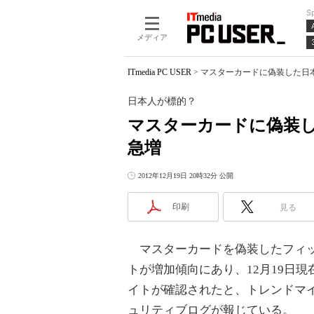
S
メディア
ITmedia PC USER
>
マスターカードに偽装した日
日本人が標的？
マスターカードに偽装
急増
2012年12月19日 20時32分 公開
印刷
見る
マスターカードを偽装したフィ
トが増加傾向にあり、12月19日現在
イトが確認されたと、トレンドマ
ュリティブログが報じている。