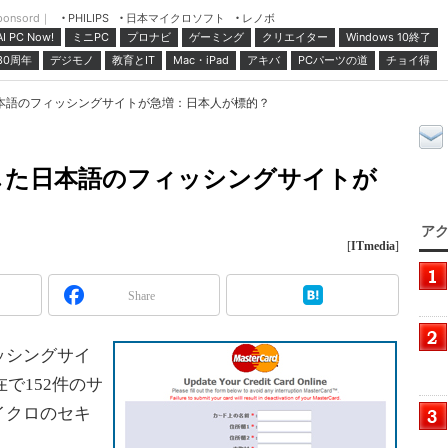
ponsord｜
日本マイクロソフト
レノボ
PHILIPS
ミニPC
プロナビ
ゲーミング
クリエイター
Windows 10終了
AI PC Now!
30周年
デジモノ
教育とIT
Mac・iPad
アキバ
PCパーツの道
チョイ得
本語のフィッシングサイトが急増：日本人が標的？
した日本語のフィッシングサイトが
アク
[
ITmedia
]
Share
ッシングサイ
で152件のサ
イクロのセキ