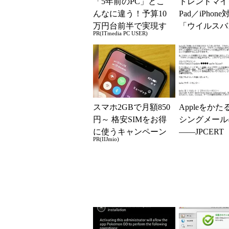
「5年前のPC」とこ
トレンドマイ
んなに違う！予算10
Pad／iPhon
万円台前半で実現す
「ウイルスバ
PR(ITmedia PC USER)
る快適PCライフ
モバイル」を
スマホ2GBで月額850
Appleをか
円～ 格安SIMをお得
シングメール
に使うキャンペーン
――JPCERT
PR(IIJmio)
実施中！