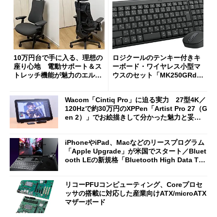
10万円台で手に入る、理想の
ロジクールのテンキー付きキ
座り心地 電動サポート＆ス
ーボード・ワイヤレス小型マ
トレッチ機能が魅力のエルゴ
ウスのセット「MK250GRd」
ノミクスチェア「LiberNovo
がセールで15％オフの2980円
Omni Gen」を試す
に
Wacom「Cintiq Pro」に迫る実力 27型4K／
120Hzで約30万円のXPPen「Artist Pro 27（G
en 2）」でお絵描きして分かった魅力と妥協
点
iPhoneやiPad、Macなどのリースプログラム
「Apple Upgrade」が米国でスタート／Bluet
ooth LEの新規格「Bluetooth High Data Thr
oughput」が明...
リコーPFUコンピューティング、Coreプロセ
ッサの搭載に対応した産業向けATX/microATX
マザーボード