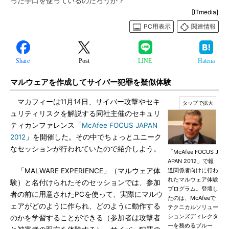
った手口を使っているのだろうか？
[ITmedia]
PC用表示
関連情報
Share
Post
LINE
Hatena
マルウェアを作成してサイバー犯罪を疑似体験
マカフィーは11月14日、サイバー攻撃やセキ
ュリティリスクを解説する同社主催のセキュリ
ティカンファレンス「
McAfee FOCUS JAPAN
2012
」を開催した。その中でちょっとユニーク
なセッションが行われていたので紹介しよう。
「McAfee FOCUS J
APAN 2012」で報
「MALWARE EXPERIENCE」（マルウェア体
道関係者向けに行わ
れたマルウェア体験
験）と名付けられたそのセッションでは、参加
プログラム。登壇し
者の前に用意されたPCを使って、実際にマルウ
たのは、McAfeeで
ェアがどのように作られ、どのように動作する
テクニカルソリュー
ションズディレクタ
のかを学習することができる（参加者は攻撃者
ーを務めるブルー