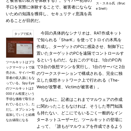
と被害者の双方を体験する）。サイバー犯罪の
ス・スネル氏（Bruc
手口を実際に体験することで、被害者にならな
e Snell）
いための知識を獲得し、セキュリティ意識を高
めることが目的だ。
今回の具体的なシナリオは、RAT作成キット
で知られる「SharK」を使ってトロイの木馬を
作成し、ターゲットのPCに感染させ、制御下に
置いたターゲットのPCを遠隔でコントロールす
るというものだ。なおこのデモは、1台のPC内
ツールキットはブラ
で3台の仮想マシンを実行し、1台のサーバと2台
ックマーケットで販
売され、サイバー犯
のワークステーションで構成される、完全に独
罪者の収入源にもな
立した仮想ネットワーク上で行われる（The-
っている。Spy Eye
Webが攻撃者、Victimが被害者）。
のツールキットは2
000ドル程度という
手頃な価格で取引さ
ちなみに、記者はこれまでマルウェアの作成
れているという。た
に関わったこともなければ、そうした専門知識
だし、オプションを
も持たない、どこにでもいるごく一般的なイン
追加していくと結構
ターネットユーザーだ。ツールキットの登場に
なお値段になる
よって、「誰もがマルウェアを作成できるよう