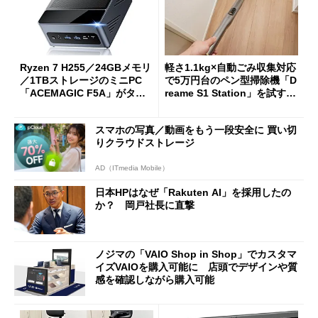
Ryzen 7 H255／24GBメモリ
軽さ1.1kg×自動ごみ収集対応
／1TBストレージのミニPC
で5万円台のペン型掃除機「D
「ACEMAGIC F5A」がタイ
reame S1 Station」を試す
ムセールで41％オフの10万69
見えた長所と短所
98円に
スマホの写真／動画をもう一段安全に 買い切
りクラウドストレージ
AD（ITmedia Mobile）
日本HPはなぜ「Rakuten AI」を採用したの
か？ 岡戸社長に直撃
ノジマの「VAIO Shop in Shop」でカスタマ
イズVAIOを購入可能に 店頭でデザインや質
感を確認しながら購入可能