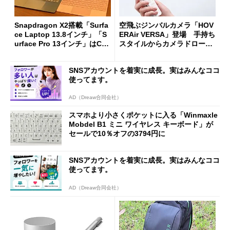
Snapdragon X2搭載「Surfa
空飛ぶジンバルカメラ「HOV
ce Laptop 13.8インチ」「S
ERAir VERSA」登場 手持ち
urface Pro 13インチ」はCop
スタイルからカメラドローン
ilot+ PCの“完成形”？ 外観
に合体変形
をじっくりとチェックしてみ
SNSアカウントを着実に成長。実はみんなココ
た
使ってます。
AD（Dreaw合同会社）
スマホより小さくポケットに入る「Winmaxle
Mobdel B1 ミニ ワイヤレス キーボード」が
セールで10％オフの3794円に
SNSアカウントを着実に成長。実はみんなココ
使ってます。
AD（Dreaw合同会社）