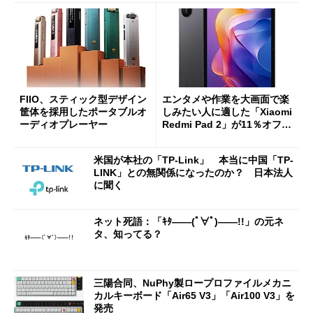
FIIO、スティック型デザイン
エンタメや作業を大画面で楽
筐体を採用したポータブルオ
しみたい人に適した「Xiaomi
ーディオプレーヤー
Redmi Pad 2」が11％オフの
2万4980円に
米国が本社の「TP-Link」 本当に中国「TP-
LINK」との無関係になったのか？ 日本法人
に聞く
ネット死語：「ｷﾀ――(ﾟ∀ﾟ)――!!」の元ネ
タ、知ってる？
三陽合同、NuPhy製ロープロファイルメカニ
カルキーボード「Air65 V3」「Air100 V3」を
発売