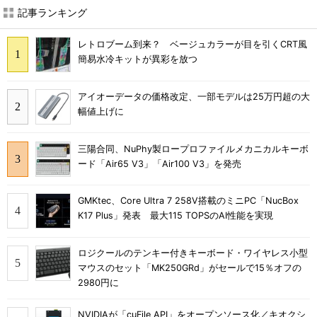
記事ランキング
レトロブーム到来？ ベージュカラーが目を引くCRT風
簡易水冷キットが異彩を放つ
アイオーデータの価格改定、一部モデルは25万円超の大
幅値上げに
三陽合同、NuPhy製ロープロファイルメカニカルキーボ
ード「Air65 V3」「Air100 V3」を発売
GMKtec、Core Ultra 7 258V搭載のミニPC「NucBox
K17 Plus」発表 最大115 TOPSのAI性能を実現
ロジクールのテンキー付きキーボード・ワイヤレス小型
マウスのセット「MK250GRd」がセールで15％オフの
2980円に
NVIDIAが「cuFile API」をオープンソース化／キオクシ