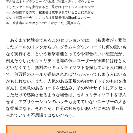
アがまんまとダウンロードされる（写真＝左）。ダウンロー
ドしたファイルを実行すると、見かけはウイルススキャンツ
ールが起動するので、被害者は攻撃されていることに気付か
ない（写真＝中央）。こちらは攻撃者側のSharKコンソー
ル。被害者のVictimが“ワナ”にかかった（写真＝右）
あくまで体験会であるこのセッションでは、（被害者が）受信
したメールのリンクからプログラムをダウンロードし何の疑いも
なく実行する、という攻撃者側とってやや都合のいい想定だが、
例えそうしたセキュリティ意識の低いユーザーが実際にはほとん
どいなくても、無料のセキュリティソフトを探している人に向け
て、何万通のメールが送信されればひっかかってしまう人はいる
かもしれない。また、人気のある正規のWebサイトそのものを改
ざんして悪意のあるコードを仕込み、そのWebサイトにアクセス
しただけで感染させるような場合は、セキュリティソフトを導入
せず、アプリケーションのパッチもあてていないユーザーの大き
な脅威になる。それこそ、自分の知らないあいだにPCが乗っ取
られていても不思議ではないだろう。