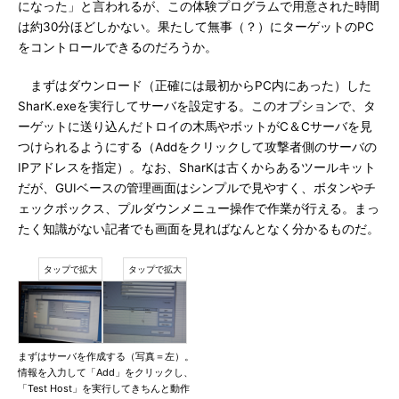
になった」と言われるが、この体験プログラムで用意された時間
は約30分ほどしかない。果たして無事（？）にターゲットのPC
をコントロールできるのだろうか。
まずはダウンロード（正確には最初からPC内にあった）した
SharK.exeを実行してサーバを設定する。このオプションで、タ
ーゲットに送り込んだトロイの木馬やボットがC＆Cサーバを見
つけられるようにする（Addをクリックして攻撃者側のサーバの
IPアドレスを指定）。なお、SharKは古くからあるツールキット
だが、GUIベースの管理画面はシンプルで見やすく、ボタンやチ
ェックボックス、プルダウンメニュー操作で作業が行える。まっ
たく知識がない記者でも画面を見ればなんとなく分かるものだ。
まずはサーバを作成する（写真＝左）。
情報を入力して「Add」をクリックし、
「Test Host」を実行してきちんと動作