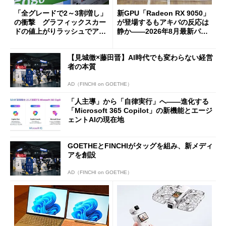
「全グレードで2～3割増し」
新GPU「Radeon RX 9050」
の衝撃 グラフィックスカー
が登場するもアキバの反応は
ドの値上がりラッシュでアキ
静か――2026年8月最新パー
バの購入制限が深刻化
ツ事情
【見城徹×藤田晋】AI時代でも変わらない経営
者の本質
AD（FINCHI on GOETHE）
「人主導」から「自律実行」へ――進化する
「Microsoft 365 Copilot」の新機能とエージ
ェントAIの現在地
GOETHEとFINCHIがタッグを組み、新メディ
アを創設
AD（FINCHI on GOETHE）