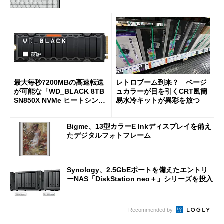
最大毎秒7200MBの高速転送
レトロブーム到来？ ベージ
が可能な「WD_BLACK 8TB
ュカラーが目を引くCRT風簡
SN850X NVMe ヒートシンク
易水冷キットが異彩を放つ
付き」が18％オフの17万508
7円に
Bigme、13型カラーE Inkディスプレイを備え
たデジタルフォトフレーム
Synology、2.5GbEポートを備えたエントリ
ーNAS「DiskStation neo＋」シリーズを投入
Recommended by