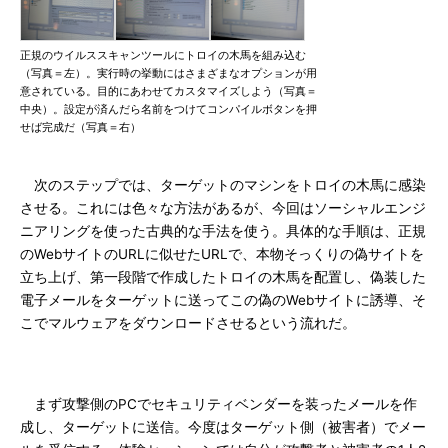
正規のウイルススキャンツールにトロイの木馬を組み込む
（写真＝左）。実行時の挙動にはさまざまなオプションが用
意されている。目的にあわせてカスタマイズしよう（写真＝
中央）。設定が済んだら名前をつけてコンパイルボタンを押
せば完成だ（写真＝右）
次のステップでは、ターゲットのマシンをトロイの木馬に感染
させる。これには色々な方法があるが、今回はソーシャルエンジ
ニアリングを使った古典的な手法を使う。具体的な手順は、正規
のWebサイトのURLに似せたURLで、本物そっくりの偽サイトを
立ち上げ、第一段階で作成したトロイの木馬を配置し、偽装した
電子メールをターゲットに送ってこの偽のWebサイトに誘導、そ
こでマルウェアをダウンロードさせるという流れだ。
まず攻撃側のPCでセキュリティベンダーを装ったメールを作
成し、ターゲットに送信。今度はターゲット側（被害者）でメー