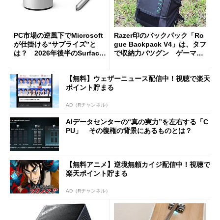
PC市場の逆風下でMicrosoft
Razer印のバックパック「Ro
が仕掛ける“サプライズ”と
gue Backpack V4」は、タフ
は？ 2026年後半のSurface
で収納力バツグン ゲーマー
新製品を予想する
じゃなくても欲しくなる
【無料】ウェザーニュース配信中！視聴で楽天
ポイント貯まる
AD（Rチャンネル）
AIデータセンターの“真の実力”を左右する「C
PU」 その復権の背景にあるものとは？
【無料アニメ】逆境無頼カイジ配信中！視聴で
楽天ポイント貯まる
AD（Rチャンネル）