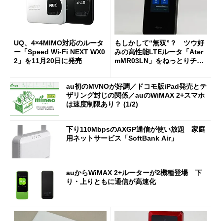
UQ、4×4MIMO対応のルータ
もしかして“無双”？ ツウ好
ー「Speed Wi-Fi NEXT WX0
みの高性能LTEルータ「Ater
2」を11月20日に発売
mMR03LN」をねっとりチェ
ック（機能チェック編） (1/3)
au初のMVNOが好調／ドコモ版iPad発売とテ
ザリング封じの関係／auのWiMAX 2+スマホ
は速度制限あり？ (1/2)
下り110MbpsのAXGP通信が使い放題 家庭
用ネットサービス「SoftBank Air」
auからWiMAX 2+ルーターが2機種登場 下
り・上りともに通信が高速化