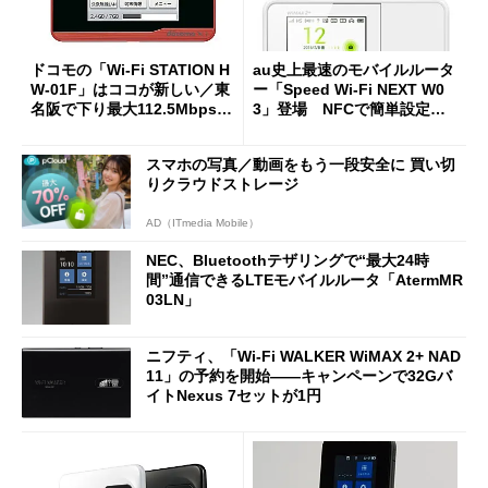
ドコモの「Wi-Fi STATION H
au史上最速のモバイルルータ
W-01F」はココが新しい／東
ー「Speed Wi-Fi NEXT W0
名阪で下り最大112.5Mbpsの
3」登場 NFCで簡単設定可
「Xi」開始
能【画像追加】
スマホの写真／動画をもう一段安全に 買い切
りクラウドストレージ
AD（ITmedia Mobile）
NEC、Bluetoothテザリングで“最大24時
間”通信できるLTEモバイルルータ「AtermMR
03LN」
ニフティ、「Wi-Fi WALKER WiMAX 2+ NAD
11」の予約を開始――キャンペーンで32Gバ
イトNexus 7セットが1円