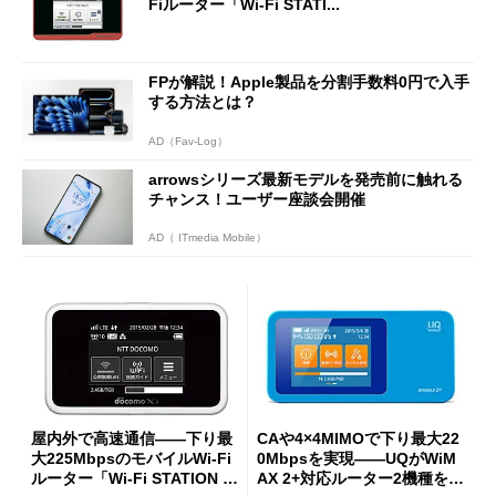
Fiルーター「Wi-Fi STATI...
FPが解説！Apple製品を分割手数料0円で入手
する方法とは？
AD（Fav-Log）
arrowsシリーズ最新モデルを発売前に触れる
チャンス！ユーザー座談会開催
AD（ ITmedia Mobile）
屋内外で高速通信――下り最
CAや4×4MIMOで下り最大22
大225MbpsのモバイルWi-Fi
0Mbpsを実現――UQがWiM
ルーター「Wi-Fi STATION H
AX 2+対応ルーター2機種を発