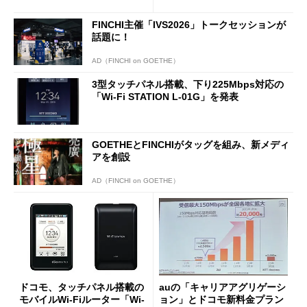
W-02G」
表
FINCHI主催「IVS2026」トークセッションが
話題に！
AD（FINCHI on GOETHE）
3型タッチパネル搭載、下り225Mbps対応の
「Wi-Fi STATION L-01G」を発表
GOETHEとFINCHIがタッグを組み、新メディ
アを創設
AD（FINCHI on GOETHE）
ドコモ、タッチパネル搭載の
auの「キャリアアグリゲーシ
モバイルWi-Fiルーター「Wi-
ョン」とドコモ新料金プラン