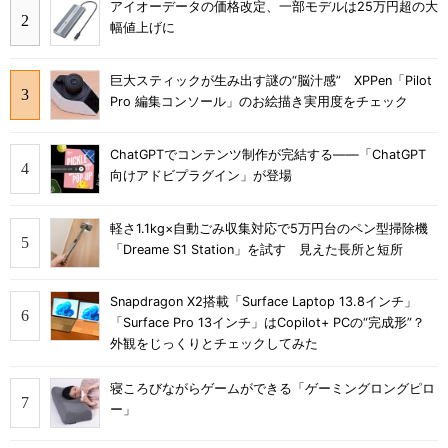
アイオーデータの価格改定、一部モデルは25万円超の大
幅値上げに
巨大スティックが生み出す謎の“脳汁感” XPPen「Pilot
Pro 編集コンソール」のお絵描き実用度をチェック
ChatGPTでコンテンツ制作が完結する――「ChatGPT
向けアドビプラグイン」が登場
軽さ1.1kg×自動ごみ収集対応で5万円台のペン型掃除機
「Dreame S1 Station」を試す 見えた長所と短所
Snapdragon X2搭載「Surface Laptop 13.8インチ」
「Surface Pro 13インチ」はCopilot+ PCの“完成形”？
外観をじっくりとチェックしてみた
寝ころびながらゲームができる「ゲーミングロングピロ
ー」