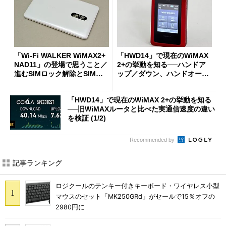
「Wi-Fi WALKER WiMAX2+
「HWD14」で現在のWiMAX
NAD11」の登場で思うこと／
2+の挙動を知る──ハンドア
進むSIMロック解除とSIMロ
ップ／ダウン、ハンドオーバ
ックフリー端末投入 (1/2)
ー編 (1/2)
「HWD14」で現在のWiMAX 2+の挙動を知る
──旧WiMAXルータと比べた実通信速度の違い
を検証 (1/2)
Recommended by
記事ランキング
ロジクールのテンキー付きキーボード・ワイヤレス小型
マウスのセット「MK250GRd」がセールで15％オフの
2980円に