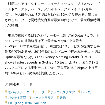
対応エリアは、シドニー、ニューキャッスル、ブリスベン、ゴ
ールドコースト、パース、メルボルン、アデレイド（2月時
点）。そのほかのエリアでは自動的に3Gへ切り替わる。貸し出
されるルーターは同時接続台数が最大10台までで、最大通信時間
は10時間。
現地で接続するLTEのオペレーターはSingTel Optus Ptyで、ネ
ットワークの通信速度は下り最大87Mbps／上り最大
20Mbps（いずれも理論値）。同国には4Gサービスを提供する事
業者が複数あるが、2012年10月にシドニーで行われたテストでは
Optusが最速だった（The Sydney Morning Herald「Optus
shows fastest speeds in Sydney 4G test」より）。またテレコ
ムスクエアによる実測テストでは、下り平均16.9Mbps／上り平
均15Mbpsという結果を計測したという。
関連キーワード
モバイルルータ
|
ルータ
|
テレコムスクエア
|
レンタル
|
パケット定額
|
オーストラリア
|
通信
|
LTE（Long Term Evolution）