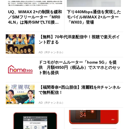
UQ、WiMAX 2+の制限を緩和
下り440Mbps通信を実現した
／SIMフリールーター「MR0
モバイルWiMAX 2+ルーター
4LN」は海外SIMでLTE接続
「WX03」登場
可能 (1/2)
【無料】70年代洋楽配信中！視聴で楽天ポイ
ント貯まる
AD（Rチャンネル）
ドコモがホームルーター「home 5G」を提
供 月額4950円（税込み）でスマホとのセッ
ト割も提供
【福間香奈×西山朋佳】清麗戦をRチャンネル
で無料配信！
AD（Rチャンネル）