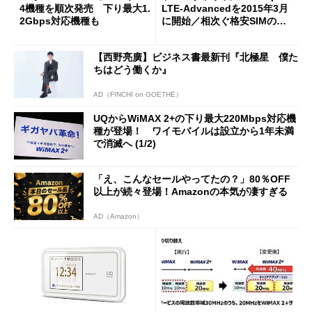
4機種を順次発売 下り最大1.
LTE-Advancedを2015年3月
2Gbps対応機種も
に開始／相次ぐ格安SIMの増
量キャンペーン (1/2)
【西野亮廣】ビジネス書最新刊『北極星 僕た
ちはどう働くか』
AD（FINCHI on GOETHE）
UQからWiMAX 2+の下り最大220Mbps対応機
種が登場！ ワイモバイルは設立から1年未満
で消滅へ (1/2)
「え、こんなセールやってたの？」80％OFF
以上が続々登場！Amazonの本気が凄すぎる
AD（Amazon）