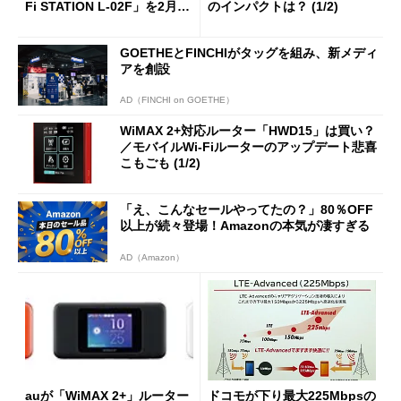
Fi STATION L-02F」を2月22
のインパクトは？ (1/2)
日発売
GOETHEとFINCHIがタッグを組み、新メディ
アを創設
AD（FINCHI on GOETHE）
WiMAX 2+対応ルーター「HWD15」は買い？
／モバイルWi-Fiルーターのアップデート悲喜
こもごも (1/2)
「え、こんなセールやってたの？」80％OFF
以上が続々登場！Amazonの本気が凄すぎる
AD（Amazon）
auが「WiMAX 2+」ルーター
ドコモが下り最大225Mbpsの