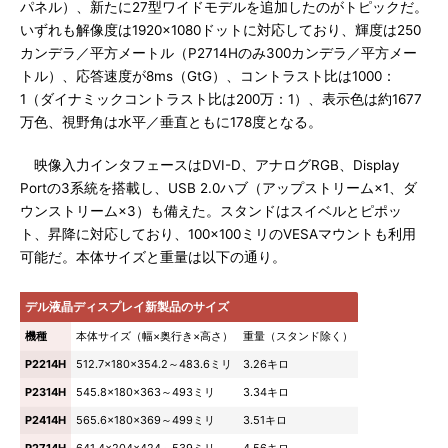
パネル）、新たに27型ワイドモデルを追加したのがトピックだ。
いずれも解像度は1920×1080ドットに対応しており、輝度は250
カンデラ／平方メートル（P2714Hのみ300カンデラ／平方メー
トル）、応答速度が8ms（GtG）、コントラスト比は1000：
1（ダイナミックコントラスト比は200万：1）、表示色は約1677
万色、視野角は水平／垂直ともに178度となる。
映像入力インタフェースはDVI-D、アナログRGB、Display
Portの3系統を搭載し、USB 2.0ハブ（アップストリーム×1、ダ
ウンストリーム×3）も備えた。スタンドはスイベルとピポッ
ト、昇降に対応しており、100×100ミリのVESAマウントも利用
可能だ。本体サイズと重量は以下の通り。
デル液晶ディスプレイ新製品のサイズ
機種
本体サイズ（幅×奥行き×高さ）
重量（スタンド除く）
P2214H
512.7×180×354.2～483.6ミリ
3.26キロ
P2314H
545.8×180×363～493ミリ
3.34キロ
P2414H
565.6×180×369～499ミリ
3.51キロ