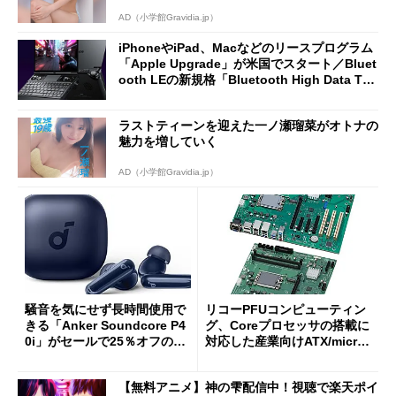
AD（小学館Gravidia.jp）
iPhoneやiPad、Macなどのリースプログラム
「Apple Upgrade」が米国でスタート／Bluet
ooth LEの新規格「Bluetooth High Data Thr
oughput」が明...
ラストティーンを迎えた一ノ瀬瑠菜がオトナの
魅力を増していく
AD（小学館Gravidia.jp）
騒音を気にせず長時間使用で
リコーPFUコンピューティン
きる「Anker Soundcore P4
グ、Coreプロセッサの搭載に
0i」がセールで25％オフの59
対応した産業向けATX/micro
90円に
ATXマザーボード
【無料アニメ】神の雫配信中！視聴で楽天ポイ