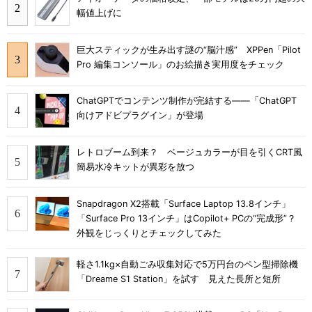
幅値上げに
巨大スティックが生み出す謎の“脳汁感” XPPen「Pilot
Pro 編集コンソール」のお絵描き実用度をチェック
ChatGPTでコンテンツ制作が完結する――「ChatGPT
向けアドビプラグイン」が登場
レトロブーム到来？ ベージュカラーが目を引くCRT風
簡易水冷キットが異彩を放つ
Snapdragon X2搭載「Surface Laptop 13.8インチ」
「Surface Pro 13インチ」はCopilot+ PCの“完成形”？
外観をじっくりとチェックしてみた
軽さ1.1kg×自動ごみ収集対応で5万円台のペン型掃除機
「Dreame S1 Station」を試す 見えた長所と短所