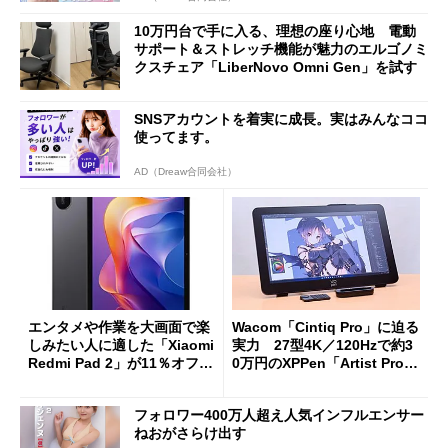
10万円台で手に入る、理想の座り心地 電動
サポート＆ストレッチ機能が魅力のエルゴノミ
クスチェア「LiberNovo Omni Gen」を試す
SNSアカウントを着実に成長。実はみんなココ
使ってます。
AD（Dreaw合同会社）
エンタメや作業を大画面で楽
Wacom「Cintiq Pro」に迫る
しみたい人に適した「Xiaomi
実力 27型4K／120Hzで約3
Redmi Pad 2」が11％オフの
0万円のXPPen「Artist Pro 2
2万4980円に
7（Gen 2）」でお絵描きして
分かった魅力と妥協点
フォロワー400万人超え人気インフルエンサー
ねおがさらけ出す