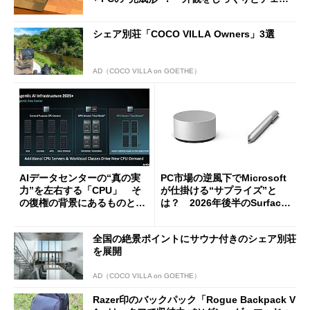
クしてみた
シェア別荘「COCO VILLA Owners」3選
AD（COCO VILLA on GOETHE）
AIデータセンターの“真の実
PC市場の逆風下でMicrosoft
力”を左右する「CPU」 そ
が仕掛ける“サプライズ”と
の復権の背景にあるものと
は？ 2026年後半のSurface
は？
新製品を予想する
全国の絶景ポイントにサウナ付きのシェア別荘
を展開
AD（COCO VILLA on GOETHE）
Razer印のバックパック「Rogue Backpack V