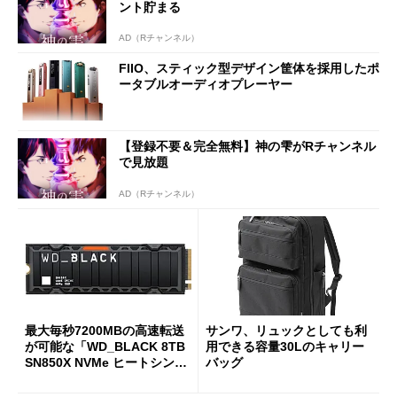
ント貯まる
AD（Rチャンネル）
FIIO、スティック型デザイン筐体を採用したポ
ータブルオーディオプレーヤー
【登録不要＆完全無料】神の雫がRチャンネル
で見放題
AD（Rチャンネル）
最大毎秒7200MBの高速転送
サンワ、リュックとしても利
が可能な「WD_BLACK 8TB
用できる容量30Lのキャリー
SN850X NVMe ヒートシンク
バッグ
付き」が18％オフの17万508
7円に