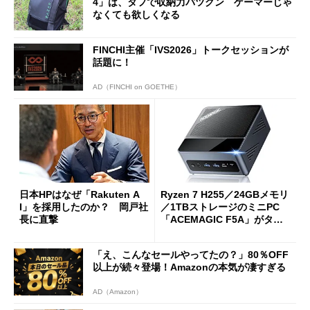
4」は、タフで収納力バツグン ゲーマーじゃ
なくても欲しくなる
FINCHI主催「IVS2026」トークセッションが
話題に！
AD（FINCHI on GOETHE）
日本HPはなぜ「Rakuten A
Ryzen 7 H255／24GBメモリ
I」を採用したのか？ 岡戸社
／1TBストレージのミニPC
長に直撃
「ACEMAGIC F5A」がタイ
ムセールで41％オフの10万69
98円に
「え、こんなセールやってたの？」80％OFF
以上が続々登場！Amazonの本気が凄すぎる
AD（Amazon）