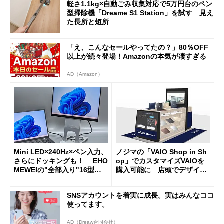
軽さ1.1kg×自動ごみ収集対応で5万円台のペン
型掃除機「Dreame S1 Station」を試す 見え
た長所と短所
「え、こんなセールやってたの？」80％OFF
以上が続々登場！Amazonの本気が凄すぎる
AD（Amazon）
Mini LED×240Hz×ペン入力、
ノジマの「VAIO Shop in Sh
さらにドッキングも！ EHO
op」でカスタマイズVAIOを
MEWEIの"全部入り"16型モ
購入可能に 店頭でデザイン
バイルディスプレイ「TM-16
や質感を確認しながら購入可
0PW」徹底レビュー
能
SNSアカウントを着実に成長。実はみんなココ
使ってます。
AD（Dreaw合同会社）