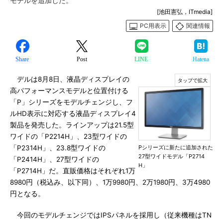
モデルを追加した。
[池田憲弘，ITmedia]
PC用表示
関連情報
Share
Post
LINE
Hatena
デルは8月8日、液晶ディスプレイの
高パフォーマンスモデルと位置付ける
「P」シリーズをモデルチェンジし、フ
ルHD表示に対応する液晶ディスプレイ4
製品を発売した。ラインアップは21.5型
ワイドの「P2214H」、23型ワイドの
「P2314H」、23.8型ワイドの
Pシリーズに新たに追加された
27型ワイドモデル「P2714
「P2414H」、27型ワイドの
H」
「P2714H」だ。直販価格はそれぞれ1万
8980円（税込み、以下同）、1万9980円、2万1980円、3万4980
円となる。
今回のモデルチェンジではIPSパネルを採用し（従来機種はTN