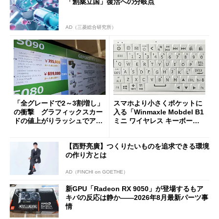
「創薬立国」復活への分岐点
AD（三菱総合研究所）
「全グレードで2～3割増し」
スマホより小さくポケットに
の衝撃 グラフィックスカー
入る「Winmaxle Mobdel B1
ドの値上がりラッシュでアキ
ミニ ワイヤレス キーボー
バの購入制限が深刻化
ド」がセールで10％オフの37
94円に
【西野亮廣】つくりたいものを追求できる環境
の作り方とは
AD（FINCHI on GOETHE）
新GPU「Radeon RX 9050」が登場するもア
キバの反応は静か――2026年8月最新パーツ事
情