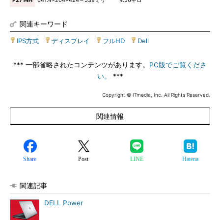
P2714H
641.4×204×424～539ミリ
4.56キロ
関連キーワード
IPS方式
|
ディスプレイ
|
フルHD
|
Dell
*** 一部省略されたコンテンツがあります。
PC版でご覧くださ
い。
***
Copyright © ITmedia, Inc. All Rights Reserved.
関連情報
Share
Post
LINE
Hatena
関連記事
DELL Power