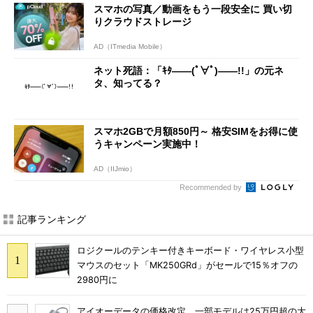
スマホの写真／動画をもう一段安全に 買い切
りクラウドストレージ
AD（ITmedia Mobile）
ネット死語：「ｷﾀ――(ﾟ∀ﾟ)――!!」の元ネ
タ、知ってる？
スマホ2GBで月額850円～ 格安SIMをお得に使
うキャンペーン実施中！
AD（IIJmio）
Recommended by
記事ランキング
ロジクールのテンキー付きキーボード・ワイヤレス小型
マウスのセット「MK250GRd」がセールで15％オフの
2980円に
アイオーデータの価格改定、一部モデルは25万円超の大