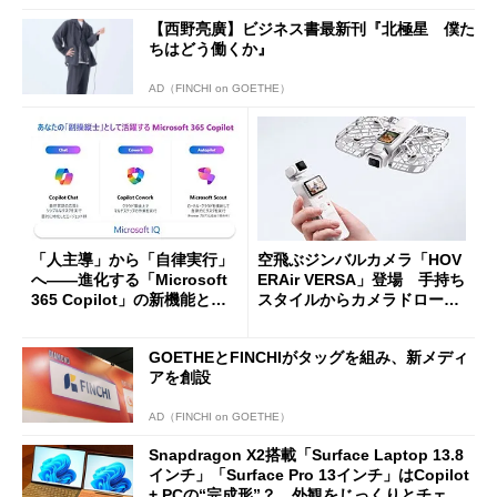
【西野亮廣】ビジネス書最新刊『北極星 僕た
ちはどう働くか』
AD（FINCHI on GOETHE）
「人主導」から「自律実行」
空飛ぶジンバルカメラ「HOV
へ――進化する「Microsoft
ERAir VERSA」登場 手持ち
365 Copilot」の新機能とエ
スタイルからカメラドローン
ージェントAIの現在地
に合体変形
GOETHEとFINCHIがタッグを組み、新メディ
アを創設
AD（FINCHI on GOETHE）
Snapdragon X2搭載「Surface Laptop 13.8
インチ」「Surface Pro 13インチ」はCopilot
+ PCの“完成形”？ 外観をじっくりとチェッ