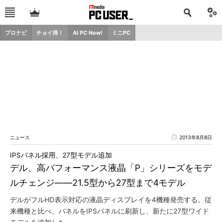
プロナビ
チョイ得！
AI PC Now!
ミニPC
ニュース
2013年8月8日
IPSパネル採用、27型モデル追加
デル、高パフォーマンス液晶「P」シリーズをモデ
ルチェンジ――21.5型から27型まで4モデル
デルがフルHD表示対応の液晶ディスプレイを4機種発売する。従
来機種と比べ、パネルをIPSパネルに刷新し、新たに27型ワイド