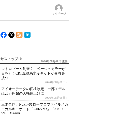
マイページ
セストップ10
2026年08月09日 更新
レトロブーム到来？ ベージュカラーが
目を引くCRT風簡易水冷キットが異彩を
放つ
（2026年08月08日）
アイオーデータの価格改定、一部モデル
は25万円超の大幅値上げに
（2026年08月05日）
三陽合同、NuPhy製ロープロファイルメカ
ニカルキーボード「Air65 V3」「Air100
V3」を発売