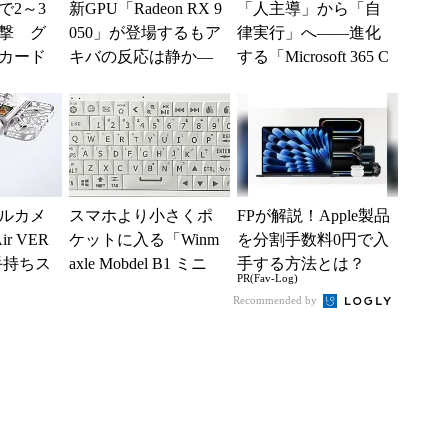
で2～3
新GPU「Radeon RX 9
「人主導」から「自
撃 グ
050」が登場するもア
律実行」へ――進化
カード
キバの反応は静か―
する「Microsoft 365 C
ッシュ
―2026年8月最新パー
opilot」の新機能とエ
入制限
ツ事...
ー...
ルカメ
スマホより小さくポ
FPが解説！Apple製品
r VER
ケットに入る「Winm
を分割手数料0円で入
手持ちス
axle Mobdel B1 ミニ
手する方法とは？
PR(Fav-Log)
メラド
ワイヤレス キーボー
Recommended by
変形
ド」...