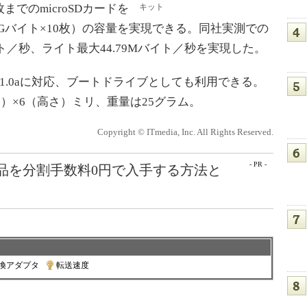
でのmicroSDカードを
キット
2Gバイト×10枚）の容量を実現できる。同社実測での
イト／秒、ライト最大44.79Mバイト／秒を実現した。
TA 1.0aに対応、ブートドライブとしても利用できる。
き）×6（高さ）ミリ、重量は25グラム。
Copyright © ITmedia, Inc. All Rights Reserved.
- PR -
e製品を分割手数料0円で入手する方法と
換アダプタ
|
転送速度