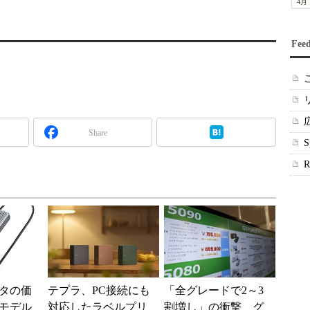
4月
Fee
Share
タの価
テプラ、PC接続にも
「全グレードで2～3
モデル
対応したラベルプリ
割増し」の衝撃 グ