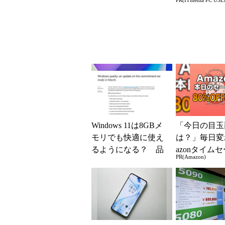
PR(ITmedia PC USE
タイルからカメラド
る快適PCラ
ローンに合体変形
Windows 11は8GBメ
「今日の目玉
モリでも快適に使え
は？」毎日変
るようになる？ 品
azonタイム
PR(Amazon)
質向上への取り組み
見逃せない
と「26H2」に...