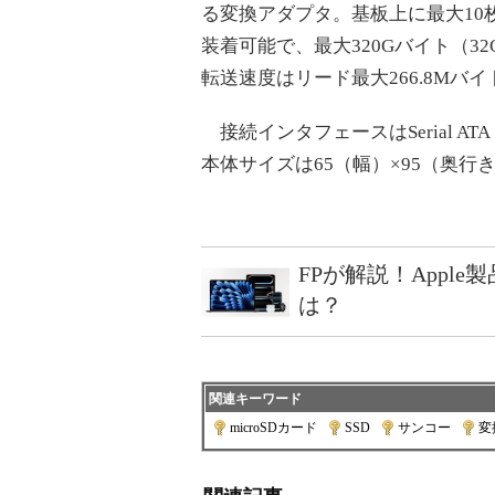
る変換アダプタ。基板上に最大10枚ま
装着可能で、最大320Gバイト（3
転送速度はリード最大266.8Mバ
接続インタフェースはSerial A
本体サイズは65（幅）×95（奥行
FPが解説！Appl
は？
関連キーワード
microSDカード
|
SSD
|
サンコー
|
変