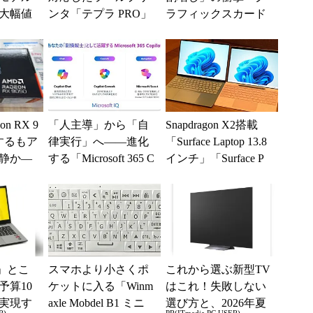
の大幅値
ンタ「テプラ PRO」
ラフィックスカード
新モデル
の値上がりラッシュ
でアキバの購入制限
が深刻化
n RX 9
「人主導」から「自
Snapdragon X2搭載
するもア
律実行」へ――進化
「Surface Laptop 13.8
静か―
する「Microsoft 365 C
インチ」「Surface P
月最新パー
opilot」の新機能とエ
r...
ー...
」とこ
スマホより小さくポ
これから選ぶ新型TV
予算10
ケットに入る「Winm
はこれ！失敗しない
実現す
axle Mobdel B1 ミニ
選び方と、2026年夏