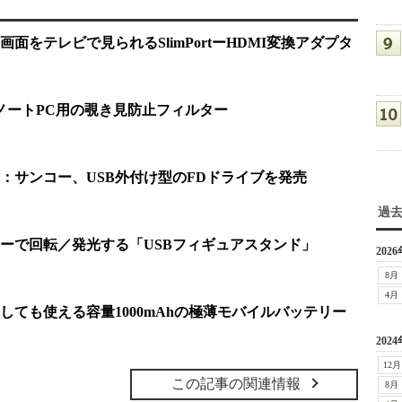
面をテレビで見られるSlimPortーHDMI変換アダプタ
6型ノートPC用の覗き見防止フィルター
：サンコー、USB外付け型のFDドライブを発売
過
ワーで回転／発光する「USBフィギュアスタンド」
2026
8月
4月
しても使える容量1000mAhの極薄モバイルバッテリー
2024
12月
この記事の関連情報
8月