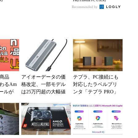
R)
PR(ITmedia PC USER)
イフ
ワイヤレス キーボー
の一押しモデル
Recommended by
ド」...
商品
アイオーデータの価
テプラ、PC接続にも
わるAm
格改定、一部モデル
対応したラベルプリ
セールが
は25万円超の大幅値
ンタ「テプラ PRO」
上げに
新モデル