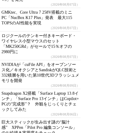
（2026年08月07日）
GMKtec、Core Ultra 7 258V搭載のミニ
PC「NucBox K17 Plus」発表 最大115
TOPSのAI性能を実現
（2026年08月07日）
ロジクールのテンキー付きキーボード・
ワイヤレス小型マウスのセット
「MK250GRd」がセールで15％オフの
2980円に
（2026年08月07日）
NVIDIAが「cuFile API」をオープンソー
ス化／キオクシアとSandiskがQLC技術と
332積層を用いた第10世代3Dフラッシュメ
モリを開発
（2026年08月09日）
Snapdragon X2搭載「Surface Laptop 13.8イ
ンチ」「Surface Pro 13インチ」はCopilot+
PCの“完成形”？ 外観をじっくりとチェ
ックしてみた
（2026年08月06日）
巨大スティックが生み出す謎の“脳汁
感” XPPen「Pilot Pro 編集コンソール」
のお絵描き実用度をチェック