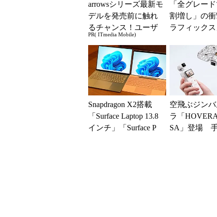
arrowsシリーズ最新モ
「全グレード
デルを発売前に触れ
割増し」の衝
るチャンス！ユーザ
ラフィックス
PR( ITmedia Mobile)
ー座談会開催
の値上がりラ
でアキバの購
が深刻化
Snapdragon X2搭載
空飛ぶジンバ
「Surface Laptop 13.8
ラ「HOVERAi
インチ」「Surface P
SA」登場 
r...
タイルからカ
ローンに合体