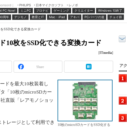
ponsord｜
日本マイクロソフト
レノボ
PHILIPS
ミニPC
プロナビ
ゲーミング
クリエイター
Windows 10終了
AI PC Now!
30周年
デジモノ
教育とIT
Mac・iPad
アキバ
PCパーツの道
チョイ得
0枚をSSD化できる変換カード
ード10枚をSSD化できる変換カード
[
ITmedia
]
アク
Share
カードを最大10枚装着し
「10枚のmicroSDカー
同社直販「レアモノショッ
対応ストレージとして利用でき
10枚のmicroSDカードをSSD化する