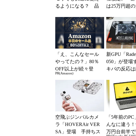
るようになる？ 品
は25万円超
質向上への取り組み
上げに
と「26H2」に...
「え、こんなセール
新GPU「Radeo
やってたの？」80％
050」が登場
OFF以上が続々登
キバの反応は
PR(Amazon)
場！Amazonの本気が
―2026年8
凄すぎる
ツ事...
空飛ぶジンバルカメ
「5年前のPC
ラ「HOVERAir VER
んなに違う！
SA」登場 手持ちス
万円台前半で