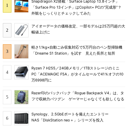
Snapdragon X2搭載「Surface Laptop 13.8インチ」
「Surface Pro 13インチ」はCopilot+ PCの“完成形”？
外観をじっくりとチェックしてみた
アイオーデータの価格改定、一部モデルは25万円超の大
幅値上げに
軽さ1.1kg×自動ごみ収集対応で5万円台のペン型掃除機
「Dreame S1 Station」を試す 見えた長所と短所
Ryzen 7 H255／24GBメモリ／1TBストレージのミニ
PC「ACEMAGIC F5A」がタイムセールで41％オフの10
万6998円に
Razer印のバックパック「Rogue Backpack V4」は、タ
フで収納力バツグン ゲーマーじゃなくても欲しくなる
Synology、2.5GbEポートを備えたエントリー
NAS「DiskStation neo＋」シリーズを投入