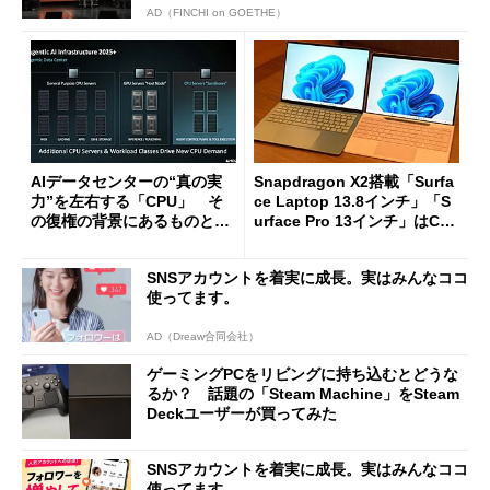
AD（FINCHI on GOETHE）
AIデータセンターの“真の実
Snapdragon X2搭載「Surfa
力”を左右する「CPU」 そ
ce Laptop 13.8インチ」「S
の復権の背景にあるものと
urface Pro 13インチ」はCop
は？
ilot+ PCの“完成形”？ 外観
をじっくりとチェックしてみ
SNSアカウントを着実に成長。実はみんなココ
た
使ってます。
AD（Dreaw合同会社）
ゲーミングPCをリビングに持ち込むとどうな
るか？ 話題の「Steam Machine」をSteam
Deckユーザーが買ってみた
SNSアカウントを着実に成長。実はみんなココ
使ってます。