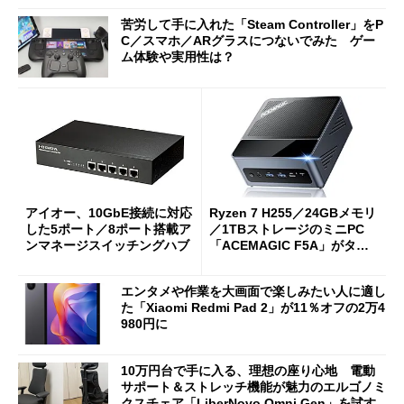
苦労して手に入れた「Steam Controller」をP
C／スマホ／ARグラスにつないでみた ゲー
ム体験や実用性は？
アイオー、10GbE接続に対応
Ryzen 7 H255／24GBメモリ
した5ポート／8ポート搭載ア
／1TBストレージのミニPC
ンマネージスイッチングハブ
「ACEMAGIC F5A」がタイ
ムセールで41％オフの10万69
98円に
エンタメや作業を大画面で楽しみたい人に適し
た「Xiaomi Redmi Pad 2」が11％オフの2万4
980円に
10万円台で手に入る、理想の座り心地 電動
サポート＆ストレッチ機能が魅力のエルゴノミ
クスチェア「LiberNovo Omni Gen」を試す