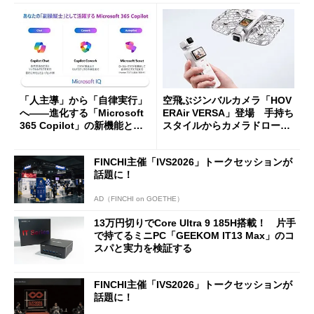
「人主導」から「自律実行」
空飛ぶジンバルカメラ「HOV
へ――進化する「Microsoft
ERAir VERSA」登場 手持ち
365 Copilot」の新機能とエ
スタイルからカメラドローン
ージェントAIの現在地
に合体変形
FINCHI主催「IVS2026」トークセッションが
話題に！
AD（FINCHI on GOETHE）
13万円切りでCore Ultra 9 185H搭載！ 片手
で持てるミニPC「GEEKOM IT13 Max」のコ
スパと実力を検証する
FINCHI主催「IVS2026」トークセッションが
話題に！