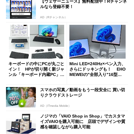
【ウェザーニュース】無料配信中！Rチャンネ
ルなら登録不要！
AD（Rチャンネル）
キーボードの中にPCが丸ごと
Mini LED×240Hz×ペン入力、
イン！ HPが切り開く新ジャ
さらにドッキングも！ EHO
ンル「キーボード内蔵PC」の
MEWEIの"全部入り"16型モ
使い勝手を徹底検証
バイルディスプレイ「TM-16
0PW」徹底レビュー
スマホの写真／動画をもう一段安全に 買い切
りクラウドストレージ
AD（ITmedia Mobile）
ノジマの「VAIO Shop in Shop」でカスタマ
イズVAIOを購入可能に 店頭でデザインや質
感を確認しながら購入可能