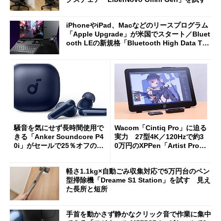
iPhoneやiPad、Macなどのリースプログラム
「Apple Upgrade」が米国でスタート／Bluet
ooth LEの新規格「Bluetooth High Data Thr
oughput」が明...
騒音を気にせず長時間使用で
Wacom「Cintiq Pro」に迫る
きる「Anker Soundcore P4
実力 27型4K／120Hzで約3
0i」がセールで25％オフの59
0万円のXPPen「Artist Pro 2
90円に
7（Gen 2）」でお絵描きして
分かった魅力と妥協点
軽さ1.1kg×自動ごみ収集対応で5万円台のペン
型掃除機「Dreame S1 Station」を試す 見え
た長所と短所
手首を動かさず静かなクリック音で作業に集中