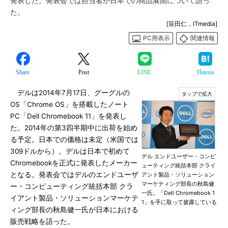
発表した。発表会では担当者が日本での商品展開について語っ
た。
[笹田仁，ITmedia]
PC用表示
関連情報
Share
Post
LINE
Hatena
デルは2014年7月17日、グーグルの
OS「Chrome OS」を搭載したノート
PC「Dell Chromebook 11」を発表し
た。2014年の第3四半期中に出荷を始め
る予定。日本での価格は未定（米国では
309ドルから）。デルは日本で初めて
デル エンドユーザー・コンピ
Chromebookを正式に発表したメーカー
ューティング統括本部 クライ
となる。発表会ではデルのエンドユーザ
アント製品・ソリューション
マーケティング部長の秋島健
ー・コンピューティング統括本部 クラ
一氏。「Dell Chromebook 1
イアント製品・ソリューションマーケテ
1」を手に取って披露している
ィング部長の秋島健一氏が日本における
販売戦略を語った。