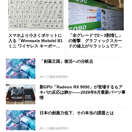
スマホより小さくポケットに
「全グレードで2～3割増し」
入る「Winmaxle Mobdel B1
の衝撃 グラフィックスカー
ミニ ワイヤレス キーボー
ドの値上がりラッシュでアキ
ド」がセールで10％オフの37
バの購入制限が深刻化
94円に
「創薬立国」復活への分岐点
AD（三菱総合研究所）
新GPU「Radeon RX 9050」が登場するもア
キバの反応は静か――2026年8月最新パーツ事
情
日本の創薬力低下、その本当の課題とは
AD（三菱総合研究所）