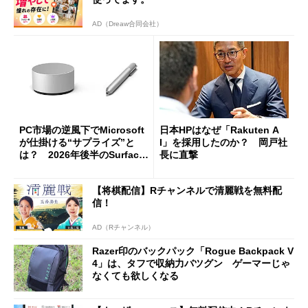
AD（Dreaw合同会社）
PC市場の逆風下でMicrosoft
日本HPはなぜ「Rakuten A
が仕掛ける“サプライズ”と
I」を採用したのか？ 岡戸社
は？ 2026年後半のSurface
長に直撃
新製品を予想する
【将棋配信】Rチャンネルで清麗戦を無料配
信！
AD（Rチャンネル）
Razer印のバックパック「Rogue Backpack V
4」は、タフで収納力バツグン ゲーマーじゃ
なくても欲しくなる