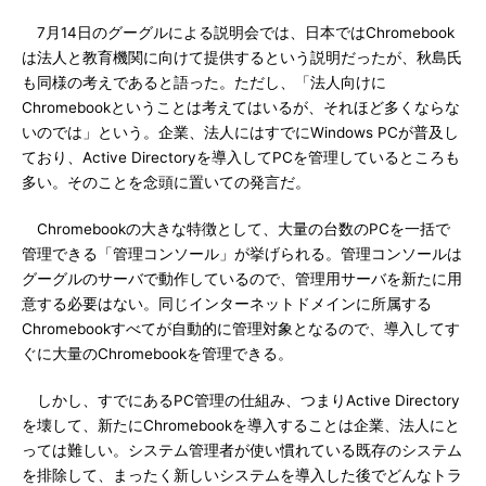
7月14日のグーグルによる説明会では、日本ではChromebook
は法人と教育機関に向けて提供するという説明だったが、秋島氏
も同様の考えであると語った。ただし、「法人向けに
Chromebookということは考えてはいるが、それほど多くならな
いのでは」という。企業、法人にはすでにWindows PCが普及し
ており、Active Directoryを導入してPCを管理しているところも
多い。そのことを念頭に置いての発言だ。
Chromebookの大きな特徴として、大量の台数のPCを一括で
管理できる「管理コンソール」が挙げられる。管理コンソールは
グーグルのサーバで動作しているので、管理用サーバを新たに用
意する必要はない。同じインターネットドメインに所属する
Chromebookすべてが自動的に管理対象となるので、導入してす
ぐに大量のChromebookを管理できる。
しかし、すでにあるPC管理の仕組み、つまりActive Directory
を壊して、新たにChromebookを導入することは企業、法人にと
っては難しい。システム管理者が使い慣れている既存のシステム
を排除して、まったく新しいシステムを導入した後でどんなトラ