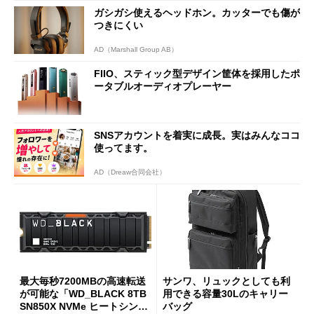
ガシガシ使えるヘッドホン。カッターでも傷が
つきにくい
AD（Marshall Group AB）
FIIO、スティック型デザイン筐体を採用したポ
ータブルオーディオプレーヤー
SNSアカウントを着実に成長。実はみんなココ
使ってます。
AD（Dreaw合同会社）
最大毎秒7200MBの高速転送
サンワ、リュックとしても利
が可能な「WD_BLACK 8TB
用できる容量30Lのキャリー
SN850X NVMe ヒートシンク
バッグ