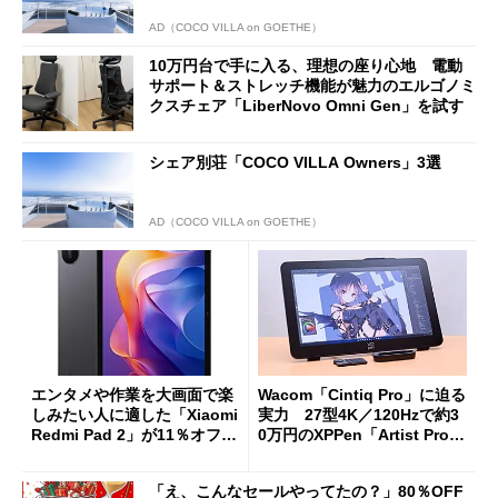
AD（COCO VILLA on GOETHE）
10万円台で手に入る、理想の座り心地 電動
サポート＆ストレッチ機能が魅力のエルゴノミ
クスチェア「LiberNovo Omni Gen」を試す
シェア別荘「COCO VILLA Owners」3選
AD（COCO VILLA on GOETHE）
エンタメや作業を大画面で楽
Wacom「Cintiq Pro」に迫る
しみたい人に適した「Xiaomi
実力 27型4K／120Hzで約3
Redmi Pad 2」が11％オフの
0万円のXPPen「Artist Pro 2
2万4980円に
7（Gen 2）」でお絵描きして
分かった魅力と妥協点
「え、こんなセールやってたの？」80％OFF