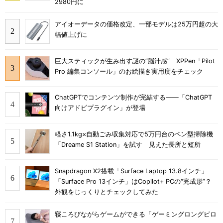
2980円に
アイオーデータの価格改定、一部モデルは25万円超の大
幅値上げに
巨大スティックが生み出す謎の“脳汁感” XPPen「Pilot
Pro 編集コンソール」のお絵描き実用度をチェック
ChatGPTでコンテンツ制作が完結する――「ChatGPT
向けアドビプラグイン」が登場
軽さ1.1kg×自動ごみ収集対応で5万円台のペン型掃除機
「Dreame S1 Station」を試す 見えた長所と短所
Snapdragon X2搭載「Surface Laptop 13.8インチ」
「Surface Pro 13インチ」はCopilot+ PCの“完成形”？
外観をじっくりとチェックしてみた
寝ころびながらゲームができる「ゲーミングロングピロ