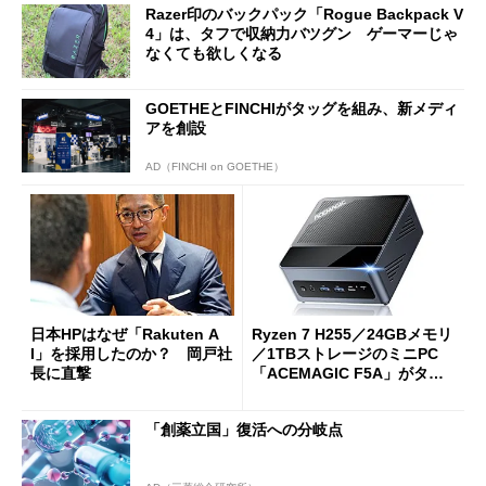
Razer印のバックパック「Rogue Backpack V
4」は、タフで収納力バツグン ゲーマーじゃ
なくても欲しくなる
GOETHEとFINCHIがタッグを組み、新メディ
アを創設
AD（FINCHI on GOETHE）
日本HPはなぜ「Rakuten A
Ryzen 7 H255／24GBメモリ
I」を採用したのか？ 岡戸社
／1TBストレージのミニPC
長に直撃
「ACEMAGIC F5A」がタイ
ムセールで41％オフの10万69
98円に
「創薬立国」復活への分岐点