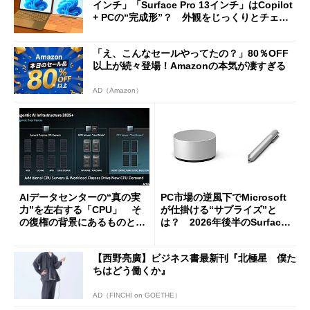
インチ」「Surface Pro 13インチ」はCopilot
+ PCの“完成形”？ 外観をじっくりとチェッ
クしてみた
「え、こんなセールやってたの？」80％OFF
以上が続々登場！Amazonの本気が凄すぎる
AD（Amazon）
AIデータセンターの“真の実
PC市場の逆風下でMicrosoft
力”を左右する「CPU」 そ
が仕掛ける“サプライズ”と
の復権の背景にあるものと
は？ 2026年後半のSurface
は？
新製品を予想する
【西野亮廣】ビジネス書最新刊『北極星 僕た
ちはどう働くか』
AD（FINCHI on GOETHE）