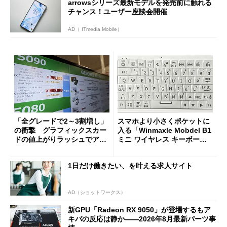
arrowsシリーズ最新モデルを発売前に触れる
チャンス！ユーザー座談会開催
AD（ ITmedia Mobile）
「全グレードで2～3割増し」
スマホより小さくポケットに
の衝撃 グラフィックスカー
入る「Winmaxle Mobdel B1
ドの値上がりラッシュでアキ
ミニ ワイヤレス キーボー
バの購入制限が深刻化
ド」がセールで10％オフの37
94円に
1日だけ働きたい、を叶える求人サイト
AD（ショットワークス）
新GPU「Radeon RX 9050」が登場するもア
キバの反応は静か――2026年8月最新パーツ事