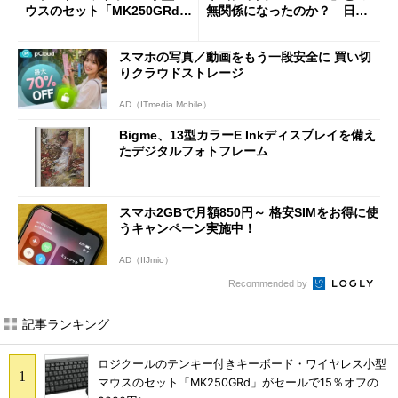
ウスのセット「MK250GRd」
無関係になったのか？ 日本
がセールで15％オフの2980円
法人に聞く
に
スマホの写真／動画をもう一段安全に 買い切
りクラウドストレージ
AD（ITmedia Mobile）
Bigme、13型カラーE Inkディスプレイを備え
たデジタルフォトフレーム
スマホ2GBで月額850円～ 格安SIMをお得に使
うキャンペーン実施中！
AD（IIJmio）
Recommended by
記事ランキング
ロジクールのテンキー付きキーボード・ワイヤレス小型
マウスのセット「MK250GRd」がセールで15％オフの