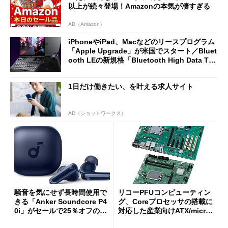
以上が続々登場！Amazonの本気が凄すぎる
AD（Amazon）
iPhoneやiPad、Macなどのリースプログラム
「Apple Upgrade」が米国でスタート／Bluet
ooth LEの新規格「Bluetooth High Data Thr
oughput」が明...
1日だけ働きたい、を叶える求人サイト
AD（ショットワークス）
騒音を気にせず長時間使用で
リコーPFUコンピューティン
きる「Anker Soundcore P4
グ、Coreプロセッサの搭載に
0i」がセールで25％オフの59
対応した産業向けATX/micro
90円に
ATXマザーボード