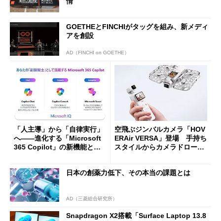
情
GOETHEとFINCHIがタッグを組み、新メディ
アを創設
AD（FINCHI on GOETHE）
「人主導」から「自律実行」
空飛ぶジンバルカメラ「HOV
へ――進化する「Microsoft
ERAir VERSA」登場 手持ち
365 Copilot」の新機能とエ
スタイルからカメラドローン
ージェントAIの現在地
に合体変形
日本の創薬力低下、その本当の課題とは
AD（三菱総合研究所）
Snapdragon X2搭載「Surface Laptop 13.8