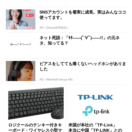
付き」が18％オフの17万508
7円に
SNSアカウントを着実に成長。実はみんなココ
使ってます。
AD（Dreaw合同会社）
ネット死語：「ｷﾀ――(ﾟ∀ﾟ)――!!」の元ネ
タ、知ってる？
ピアスをしてても痛くないヘッドホンがありま
した
AD（Marshall Group AB）
ロジクールのテンキー付きキ
米国が本社の「TP-Link」
ーボード・ワイヤレス小型マ
本当に中国「TP-LINK」との