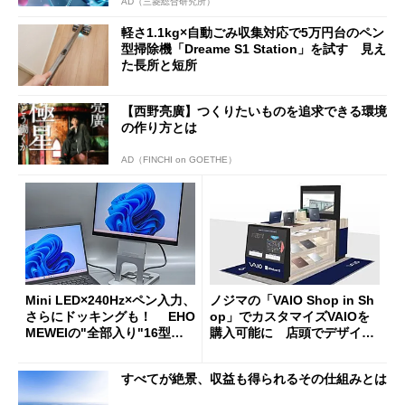
AD（三菱総合研究所）
軽さ1.1kg×自動ごみ収集対応で5万円台のペン
型掃除機「Dreame S1 Station」を試す 見え
た長所と短所
【西野亮廣】つくりたいものを追求できる環境
の作り方とは
AD（FINCHI on GOETHE）
Mini LED×240Hz×ペン入力、
ノジマの「VAIO Shop in Sh
さらにドッキングも！ EHO
op」でカスタマイズVAIOを
MEWEIの"全部入り"16型モ
購入可能に 店頭でデザイン
バイルディスプレイ「TM-16
や質感を確認しながら購入可
0PW」徹底レビュー
能
すべてが絶景、収益も得られるその仕組みとは