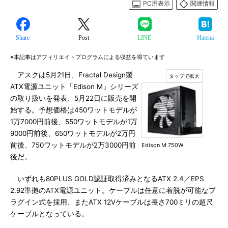
PC用表示
関連情報
Share
Post
LINE
Hatena
※本記事はアフィリエイトプログラムによる収益を得ています
アスクは5月21日、Fractal Design製
ATX電源ユニット「Edison M」シリーズ
の取り扱いを発表、5月22日に販売を開
始する。予想価格は450ワットモデルが
1万7000円前後、550ワットモデルが1万
9000円前後、650ワットモデルが2万円
前後、750ワットモデルが2万3000円前
Edison M 750W
後だ。
いずれも80PLUS GOLD認証取得済みとなるATX 2.4／EPS
2.92準拠のATX電源ユニット。ケーブルは任意に着脱が可能なプ
ラグイン式を採用、またATX 12Vケーブルは長さ700ミリの超尺
ケーブルとなっている。