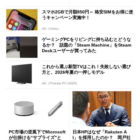
は？
ilot+ PCの“完成形”？ 外観
をじっくりとチェックしてみ
スマホ2GBで月額850円～ 格安SIMをお得に使
た
うキャンペーン実施中！
AD（IIJmio）
ゲーミングPCをリビングに持ち込むとどうな
るか？ 話題の「Steam Machine」をSteam
Deckユーザーが買ってみた
これから選ぶ新型TVはこれ！失敗しない選び
方と、2026年夏の一押しモデル
AD（ITmedia PC USER）
PC市場の逆風下でMicrosoft
日本HPはなぜ「Rakuten A
が仕掛ける“サプライズ”と
I」を採用したのか？ 岡戸社