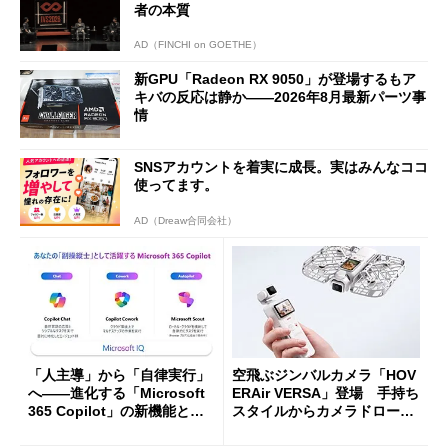
者の本質
AD（FINCHI on GOETHE）
新GPU「Radeon RX 9050」が登場するもア
キバの反応は静か――2026年8月最新パーツ事
情
SNSアカウントを着実に成長。実はみんなココ
使ってます。
AD（Dreaw合同会社）
「人主導」から「自律実行」
空飛ぶジンバルカメラ「HOV
へ――進化する「Microsoft
ERAir VERSA」登場 手持ち
365 Copilot」の新機能とエ
スタイルからカメラドローン
ージェントAIの現在地
に合体変形