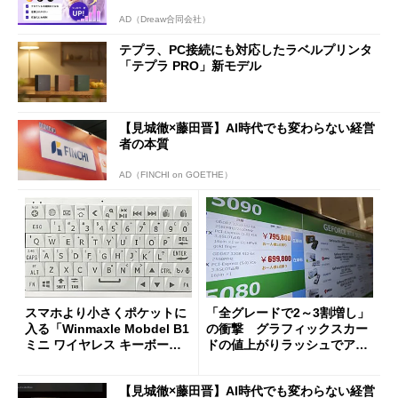
AD（Dreaw合同会社）
テプラ、PC接続にも対応したラベルプリンタ
「テプラ PRO」新モデル
【見城徹×藤田晋】AI時代でも変わらない経営
者の本質
AD（FINCHI on GOETHE）
スマホより小さくポケットに
「全グレードで2～3割増し」
入る「Winmaxle Mobdel B1
の衝撃 グラフィックスカー
ミニ ワイヤレス キーボー
ドの値上がりラッシュでアキ
ド」がセールで10％オフの37
バの購入制限が深刻化
94円に
【見城徹×藤田晋】AI時代でも変わらない経営