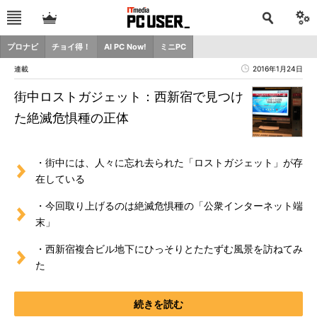
プロナビ
チョイ得！
AI PC Now!
ミニPC
連載
2016年1月24日
街中ロストガジェット：西新宿で見つけ
た絶滅危惧種の正体
・街中には、人々に忘れ去られた「ロストガジェット」が存
在している
・今回取り上げるのは絶滅危惧種の「公衆インターネット端
末」
・西新宿複合ビル地下にひっそりとたたずむ風景を訪ねてみ
た
続きを読む