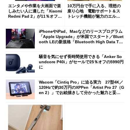
エンタメや作業を大画面で楽
10万円台で手に入る、理想の
しみたい人に適した「Xiaomi
座り心地 電動サポート＆ス
Redmi Pad 2」が11％オフの
トレッチ機能が魅力のエルゴ
2万4980円に
ノミクスチェア「LiberNovo
Omni Gen」を試す
iPhoneやiPad、Macなどのリースプログラム
「Apple Upgrade」が米国でスタート／Bluet
ooth LEの新規格「Bluetooth High Data Thr
oughput」が明...
騒音を気にせず長時間使用できる「Anker So
undcore P40i」がセールで25％オフの5990円
に
Wacom「Cintiq Pro」に迫る実力 27型4K／
120Hzで約30万円のXPPen「Artist Pro 27（G
en 2）」でお絵描きして分かった魅力と妥協
点