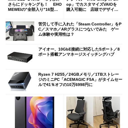
さらにドッキングも！ EHO
op」でカスタマイズVAIOを
MEWEIの"全部入り"16型モ
購入可能に 店頭でデザイン
バイルディスプレイ「TM-16
や質感を確認しながら購入可
0PW」徹底レビュー
能
苦労して手に入れた「Steam Controller」をP
C／スマホ／ARグラスにつないでみた ゲー
ム体験や実用性は？
アイオー、10GbE接続に対応した5ポート／8
ポート搭載アンマネージスイッチングハブ
Ryzen 7 H255／24GBメモリ／1TBストレー
ジのミニPC「ACEMAGIC F5A」がタイムセー
ルで41％オフの10万6998円に