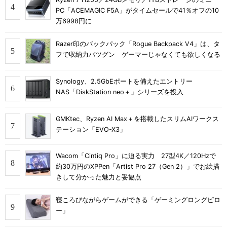
PC「ACEMAGIC F5A」がタイムセールで41％オフの10
万6998円に
Razer印のバックパック「Rogue Backpack V4」は、タ
フで収納力バツグン ゲーマーじゃなくても欲しくなる
Synology、2.5GbEポートを備えたエントリー
NAS「DiskStation neo＋」シリーズを投入
GMKtec、Ryzen AI Max＋を搭載したスリムAIワークス
テーション「EVO-X3」
Wacom「Cintiq Pro」に迫る実力 27型4K／120Hzで
約30万円のXPPen「Artist Pro 27（Gen 2）」でお絵描
きして分かった魅力と妥協点
寝ころびながらゲームができる「ゲーミングロングピロ
ー」