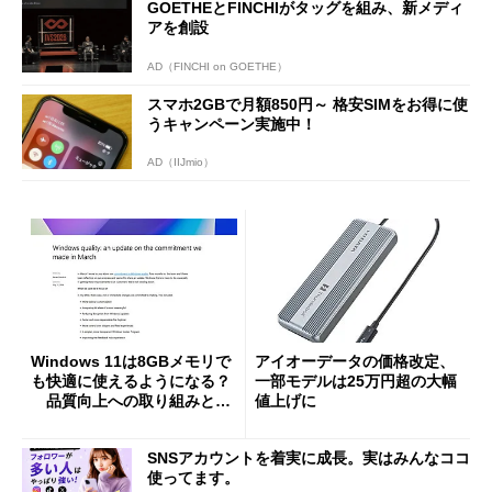
GOETHEとFINCHIがタッグを組み、新メディ
アを創設
AD（FINCHI on GOETHE）
スマホ2GBで月額850円～ 格安SIMをお得に使
うキャンペーン実施中！
AD（IIJmio）
Windows 11は8GBメモリで
アイオーデータの価格改定、
も快適に使えるようになる？
一部モデルは25万円超の大幅
品質向上への取り組みと
値上げに
「26H2」に向けた中間報告
SNSアカウントを着実に成長。実はみんなココ
使ってます。