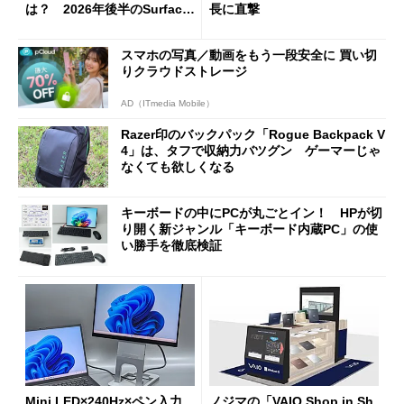
は？ 2026年後半のSurface
長に直撃
新製品を予想する
スマホの写真／動画をもう一段安全に 買い切
りクラウドストレージ
AD（ITmedia Mobile）
Razer印のバックパック「Rogue Backpack V
4」は、タフで収納力バツグン ゲーマーじゃ
なくても欲しくなる
キーボードの中にPCが丸ごとイン！ HPが切
り開く新ジャンル「キーボード内蔵PC」の使
い勝手を徹底検証
Mini LED×240Hz×ペン入力、
ノジマの「VAIO Shop in Sh