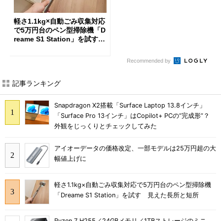
軽さ1.1kg×自動ごみ収集対応
で5万円台のペン型掃除機「D
reame S1 Station」を試す
見えた長所と短所
Recommended by
記事ランキング
Snapdragon X2搭載「Surface Laptop 13.8インチ」
「Surface Pro 13インチ」はCopilot+ PCの“完成形”？
外観をじっくりとチェックしてみた
アイオーデータの価格改定、一部モデルは25万円超の大
幅値上げに
軽さ1.1kg×自動ごみ収集対応で5万円台のペン型掃除機
「Dreame S1 Station」を試す 見えた長所と短所
Ryzen 7 H255／24GBメモリ／1TBストレージのミニ