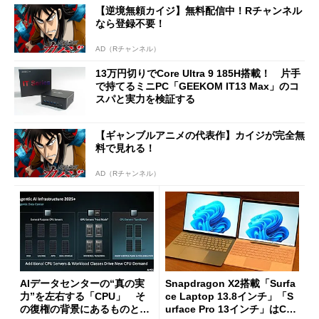
【逆境無頼カイジ】無料配信中！Rチャンネル
なら登録不要！
AD（Rチャンネル）
13万円切りでCore Ultra 9 185H搭載！ 片手
で持てるミニPC「GEEKOM IT13 Max」のコ
スパと実力を検証する
【ギャンブルアニメの代表作】カイジが完全無
料で見れる！
AD（Rチャンネル）
AIデータセンターの“真の実
Snapdragon X2搭載「Surfa
力”を左右する「CPU」 そ
ce Laptop 13.8インチ」「S
の復権の背景にあるものと
urface Pro 13インチ」はCop