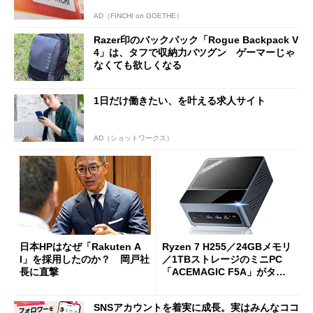
AD（FINCHI on GOETHE）
Razer印のバックパック「Rogue Backpack V
4」は、タフで収納力バツグン ゲーマーじゃ
なくても欲しくなる
1日だけ働きたい、を叶える求人サイト
AD（ショットワークス）
日本HPはなぜ「Rakuten A
Ryzen 7 H255／24GBメモリ
I」を採用したのか？ 岡戸社
／1TBストレージのミニPC
長に直撃
「ACEMAGIC F5A」がタイ
ムセールで41％オフの10万69
98円に
SNSアカウントを着実に成長。実はみんなココ