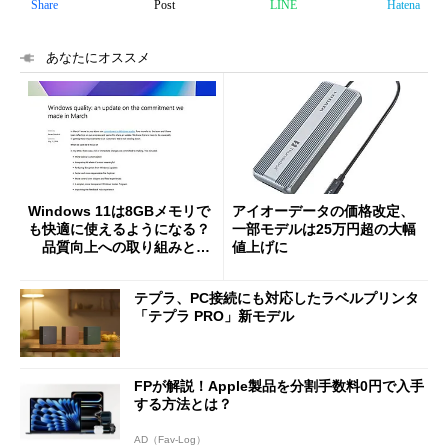
Share
Post
LINE
Hatena
あなたにオススメ
Windows 11は8GBメモリで
アイオーデータの価格改定、
も快適に使えるようになる？
一部モデルは25万円超の大幅
品質向上への取り組みと
値上げに
「26H2」に向けた中間報告
テプラ、PC接続にも対応したラベルプリンタ
「テプラ PRO」新モデル
FPが解説！Apple製品を分割手数料0円で入手
する方法とは？
AD（Fav-Log）