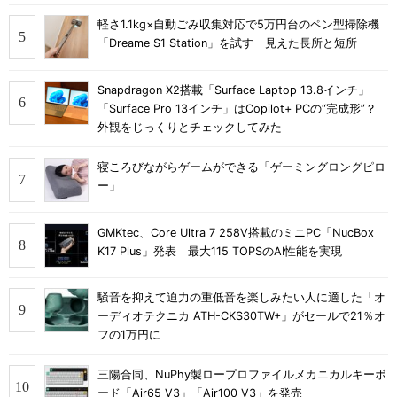
軽さ1.1kg×自動ごみ収集対応で5万円台のペン型掃除機
「Dreame S1 Station」を試す 見えた長所と短所
Snapdragon X2搭載「Surface Laptop 13.8インチ」
「Surface Pro 13インチ」はCopilot+ PCの“完成形”？
外観をじっくりとチェックしてみた
寝ころびながらゲームができる「ゲーミングロングピロ
ー」
GMKtec、Core Ultra 7 258V搭載のミニPC「NucBox
K17 Plus」発表 最大115 TOPSのAI性能を実現
騒音を抑えて迫力の重低音を楽しみたい人に適した「オ
ーディオテクニカ ATH-CKS30TW+」がセールで21％オ
フの1万円に
三陽合同、NuPhy製ロープロファイルメカニカルキーボ
ード「Air65 V3」「Air100 V3」を発売