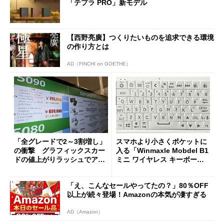
「テプラ PRO」新モデル
【西野亮廣】つくりたいものを追求できる環境
の作り方とは
AD（FINCHI on GOETHE）
「全グレードで2～3割増し」
スマホより小さくポケットに
の衝撃 グラフィックスカー
入る「Winmaxle Mobdel B1
ドの値上がりラッシュでアキ
ミニ ワイヤレス キーボー
バの購入制限が深刻化
ド」がセールで10％オフの37
94円に
「え、こんなセールやってたの？」80％OFF
以上が続々登場！Amazonの本気が凄すぎる
AD（Amazon）