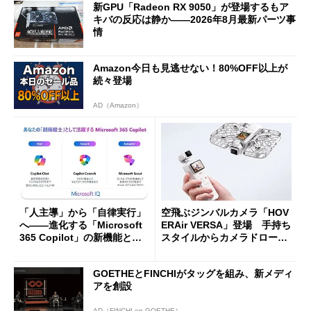
新GPU「Radeon RX 9050」が登場するもア
キバの反応は静か――2026年8月最新パーツ事
情
Amazon今日も見逃せない！80%OFF以上が
続々登場
AD（Amazon）
「人主導」から「自律実行」
空飛ぶジンバルカメラ「HOV
へ――進化する「Microsoft
ERAir VERSA」登場 手持ち
365 Copilot」の新機能とエ
スタイルからカメラドローン
ージェントAIの現在地
に合体変形
GOETHEとFINCHIがタッグを組み、新メディ
アを創設
AD（FINCHI on GOETHE）