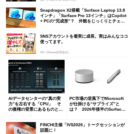
Snapdragon X2搭載「Surface Laptop 13.8
インチ」「Surface Pro 13インチ」はCopilot
+ PCの“完成形”？ 外観をじっくりとチェッ
クしてみた
SNSアカウントを着実に成長。実はみんなココ
使ってます。
AD（Dreaw合同会社）
AIデータセンターの“真の実
PC市場の逆風下でMicrosoft
力”を左右する「CPU」 そ
が仕掛ける“サプライズ”と
の復権の背景にあるものと
は？ 2026年後半のSurface
は？
新製品を予想する
FINCHI主催「IVS2026」トークセッションが
話題に！