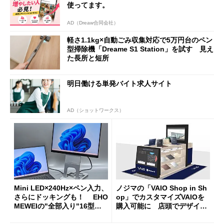
使ってます。
AD（Dreaw合同会社）
軽さ1.1kg×自動ごみ収集対応で5万円台のペン
型掃除機「Dreame S1 Station」を試す 見え
た長所と短所
明日働ける単発バイト求人サイト
AD（ショットワークス）
Mini LED×240Hz×ペン入力、
ノジマの「VAIO Shop in Sh
さらにドッキングも！ EHO
op」でカスタマイズVAIOを
MEWEIの"全部入り"16型モ
購入可能に 店頭でデザイン
バイルディスプレイ「TM-16
や質感を確認しながら購入可
0PW」徹底レビュー
能