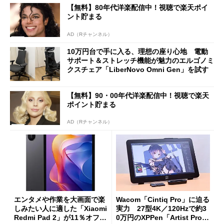
【無料】80年代洋楽配信中！視聴で楽天ポイ
ント貯まる
AD（Rチャンネル）
10万円台で手に入る、理想の座り心地 電動
サポート＆ストレッチ機能が魅力のエルゴノミ
クスチェア「LiberNovo Omni Gen」を試す
【無料】90・00年代洋楽配信中！視聴で楽天
ポイント貯まる
AD（Rチャンネル）
エンタメや作業を大画面で楽
Wacom「Cintiq Pro」に迫る
しみたい人に適した「Xiaomi
実力 27型4K／120Hzで約3
Redmi Pad 2」が11％オフの
0万円のXPPen「Artist Pro 2