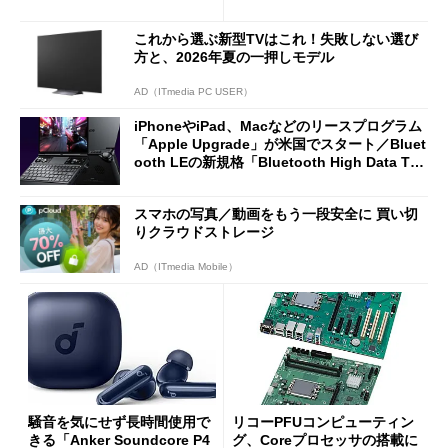
2万4980円に
7（Gen 2）」でお絵描きして
分かった魅力と妥協点
これから選ぶ新型TVはこれ！失敗しない選び
方と、2026年夏の一押しモデル
AD（ITmedia PC USER）
iPhoneやiPad、Macなどのリースプログラム
「Apple Upgrade」が米国でスタート／Bluet
ooth LEの新規格「Bluetooth High Data Thr
oughput」が明...
スマホの写真／動画をもう一段安全に 買い切
りクラウドストレージ
AD（ITmedia Mobile）
騒音を気にせず長時間使用で
リコーPFUコンピューティン
きる「Anker Soundcore P4
グ、Coreプロセッサの搭載に