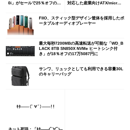
0i」がセールで25％オフの59
対応した産業向けATX/micro
90円に
ATXマザーボード
FIIO、スティック型デザイン筐体を採用したポ
ータブルオーディオプレーヤー
最大毎秒7200MBの高速転送が可能な「WD_B
LACK 8TB SN850X NVMe ヒートシンク付
き」が18％オフの17万5087円に
サンワ、リュックとしても利用できる容量30L
のキャリーバッグ
ネット死語：「ｷﾀ――(ﾟ∀ﾟ)―