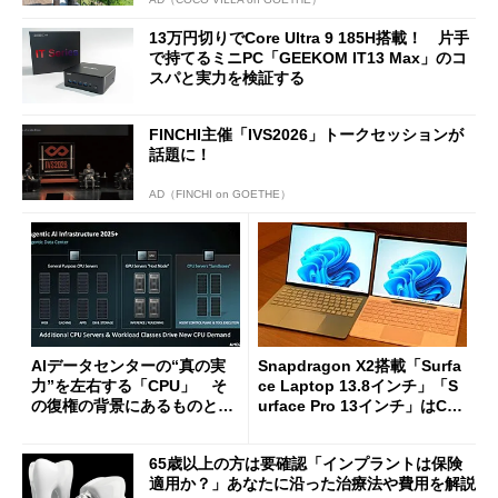
13万円切りでCore Ultra 9 185H搭載！ 片手
で持てるミニPC「GEEKOM IT13 Max」のコ
スパと実力を検証する
FINCHI主催「IVS2026」トークセッションが
話題に！
AD（FINCHI on GOETHE）
AIデータセンターの“真の実
Snapdragon X2搭載「Surfa
力”を左右する「CPU」 そ
ce Laptop 13.8インチ」「S
の復権の背景にあるものと
urface Pro 13インチ」はCop
は？
ilot+ PCの“完成形”？ 外観
をじっくりとチェックしてみ
65歳以上の方は要確認「インプラントは保険
た
適用か？」あなたに沿った治療法や費用を解説