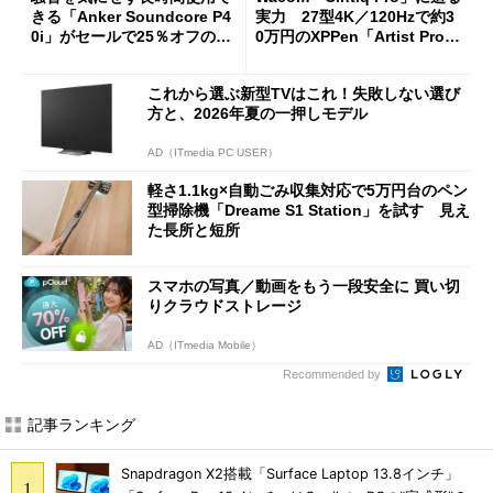
きる「Anker Soundcore P4
実力 27型4K／120Hzで約3
0i」がセールで25％オフの59
0万円のXPPen「Artist Pro 2
90円に
7（Gen 2）」でお絵描きして
分かった魅力と妥協点
これから選ぶ新型TVはこれ！失敗しない選び
方と、2026年夏の一押しモデル
AD（ITmedia PC USER）
軽さ1.1kg×自動ごみ収集対応で5万円台のペン
型掃除機「Dreame S1 Station」を試す 見え
た長所と短所
スマホの写真／動画をもう一段安全に 買い切
りクラウドストレージ
AD（ITmedia Mobile）
Recommended by
記事ランキング
Snapdragon X2搭載「Surface Laptop 13.8インチ」