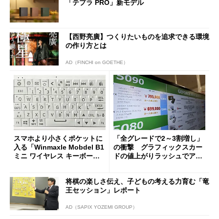
「テプラ PRO」新モデル
【西野亮廣】つくりたいものを追求できる環境
の作り方とは
AD（FINCHI on GOETHE）
スマホより小さくポケットに
「全グレードで2～3割増し」
入る「Winmaxle Mobdel B1
の衝撃 グラフィックスカー
ミニ ワイヤレス キーボー
ドの値上がりラッシュでアキ
ド」がセールで10％オフの37
バの購入制限が深刻化
94円に
将棋の楽しさ伝え、子どもの考える力育む「竜
王セッション」レポート
AD（SAPIX YOZEMI GROUP）