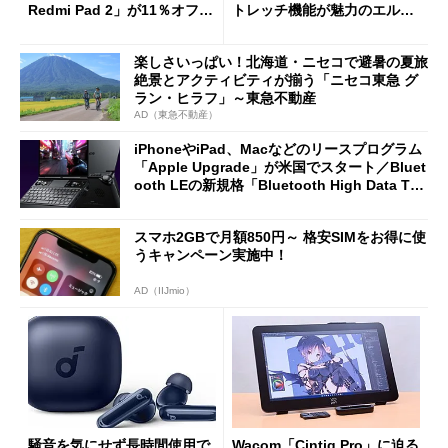
Redmi Pad 2」が11％オフの
トレッチ機能が魅力のエルゴ
2万4980円に
ノミクスチェア「LiberNovo
Omni Gen」を試す
楽しさいっぱい！北海道・ニセコで避暑の夏旅
絶景とアクティビティが揃う「ニセコ東急 グ
ラン・ヒラフ」～東急不動産
AD（東急不動産）
iPhoneやiPad、Macなどのリースプログラム
「Apple Upgrade」が米国でスタート／Bluet
ooth LEの新規格「Bluetooth High Data Thr
oughput」が明...
スマホ2GBで月額850円～ 格安SIMをお得に使
うキャンペーン実施中！
AD（IIJmio）
騒音を気にせず長時間使用で
Wacom「Cintiq Pro」に迫る