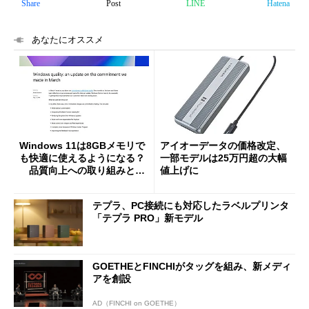
Share
Post
LINE
Hatena
あなたにオススメ
Windows 11は8GBメモリで
アイオーデータの価格改定、
も快適に使えるようになる？
一部モデルは25万円超の大幅
品質向上への取り組みと
値上げに
「26H2」に向けた中間報告
テプラ、PC接続にも対応したラベルプリンタ
「テプラ PRO」新モデル
GOETHEとFINCHIがタッグを組み、新メディ
アを創設
AD（FINCHI on GOETHE）