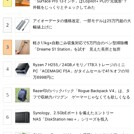
「Surface Pro 13インチ」はCopilot+ PCの“完成形”？
外観をじっくりとチェックしてみた
アイオーデータの価格改定、一部モデルは25万円超の大
幅値上げに
軽さ1.1kg×自動ごみ収集対応で5万円台のペン型掃除機
「Dreame S1 Station」を試す 見えた長所と短所
Ryzen 7 H255／24GBメモリ／1TBストレージのミニ
PC「ACEMAGIC F5A」がタイムセールで41％オフの10
万6998円に
Razer印のバックパック「Rogue Backpack V4」は、タ
フで収納力バツグン ゲーマーじゃなくても欲しくなる
Synology、2.5GbEポートを備えたエントリー
NAS「DiskStation neo＋」シリーズを投入