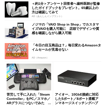
＜約1分＞アンケート回答者へ歯科医師が監修
したガイドブックをプレゼント。65歳以上の
方は確認してみて
AD（あんしんインプラント）
ノジマの「VAIO Shop in Shop」でカスタマ
イズVAIOを購入可能に 店頭でデザインや質
感を確認しながら購入可能
「今日の目玉商品は？」毎日変わるAmazonタ
イムセールが見逃せない
AD（Amazon）
苦労して手に入れた「Steam
アイオー、10GbE接続に対応
Controller」をPC／スマホ／
した5ポート／8ポート搭載ア
ARグラスにつないでみた ゲ
ンマネージスイッチングハブ