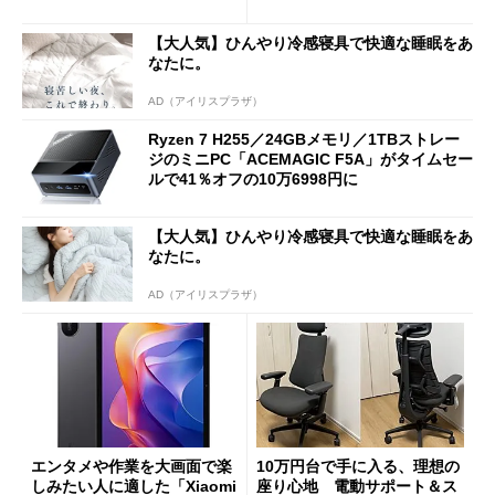
ーム体験や実用性は？
【大人気】ひんやり冷感寝具で快適な睡眠をあ
なたに。
AD（アイリスプラザ）
Ryzen 7 H255／24GBメモリ／1TBストレー
ジのミニPC「ACEMAGIC F5A」がタイムセー
ルで41％オフの10万6998円に
【大人気】ひんやり冷感寝具で快適な睡眠をあ
なたに。
AD（アイリスプラザ）
エンタメや作業を大画面で楽
10万円台で手に入る、理想の
しみたい人に適した「Xiaomi
座り心地 電動サポート＆ス