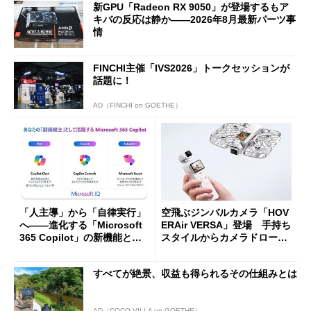
新GPU「Radeon RX 9050」が登場するもア
キバの反応は静か――2026年8月最新パーツ事
情
FINCHI主催「IVS2026」トークセッションが
話題に！
AD（FINCHI on GOETHE）
「人主導」から「自律実行」
空飛ぶジンバルカメラ「HOV
へ――進化する「Microsoft
ERAir VERSA」登場 手持ち
365 Copilot」の新機能とエ
スタイルからカメラドローン
ージェントAIの現在地
に合体変形
すべてが絶景、収益も得られるその仕組みとは
AD（COCO VILLA on GOETHE）