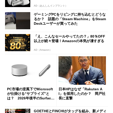
AD（あんしんインプラント）
ゲーミングPCをリビングに持ち込むとどうな
るか？ 話題の「Steam Machine」をSteam
Deckユーザーが買ってみた
「え、こんなセールやってたの？」80％OFF
以上が続々登場！Amazonの本気が凄すぎる
AD（Amazon）
PC市場の逆風下でMicrosoft
日本HPはなぜ「Rakuten A
が仕掛ける“サプライズ”と
I」を採用したのか？ 岡戸社
は？ 2026年後半のSurface
長に直撃
新製品を予想する
GOETHEとFINCHIがタッグを組み、新メディ