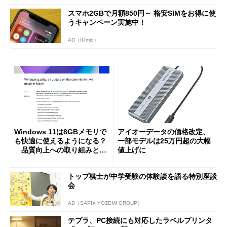
スマホ2GBで月額850円～ 格安SIMをお得に使
うキャンペーン実施中！
AD（IIJmio）
Windows 11は8GBメモリで
アイオーデータの価格改定、
も快適に使えるようになる？
一部モデルは25万円超の大幅
品質向上への取り組みと
値上げに
「26H2」に向けた中間報告
トップ棋士が中学受験の体験談を語る特別座談
会
AD（SAPIX YOZEMI GROUP）
テプラ、PC接続にも対応したラベルプリンタ