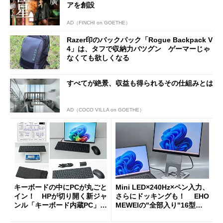
アを創設
AD（FINCHI on GOETHE）
Razer印のバックパック「Rogue Backpack V
4」は、タフで収納力バツグン ゲーマーじゃ
なくても欲しくなる
すべてが絶景、収益も得られるその仕組みとは
AD（COCO VILLA on GOETHE）
キーボードの中にPCが丸ごと
Mini LED×240Hz×ペン入力、
イン！ HPが切り開く新ジャ
さらにドッキングも！ EHO
ンル「キーボード内蔵PC」の
MEWEIの"全部入り"16型モ
使い勝手を徹底検証
バイルディスプレイ「TM-16
0PW」徹底レビュー