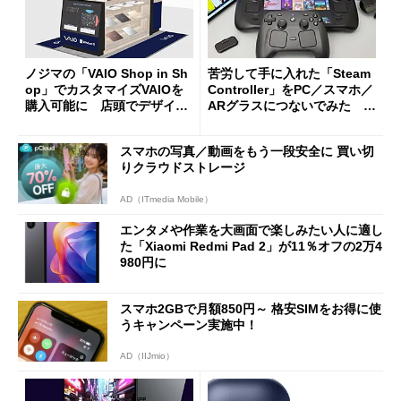
ノジマの「VAIO Shop in Sh
苦労して手に入れた「Steam
op」でカスタマイズVAIOを
Controller」をPC／スマホ／
購入可能に 店頭でデザイン
ARグラスにつないでみた ゲ
や質感を確認しながら購入可
ーム体験や実用性は？
能
スマホの写真／動画をもう一段安全に 買い切
りクラウドストレージ
AD（ITmedia Mobile）
エンタメや作業を大画面で楽しみたい人に適し
た「Xiaomi Redmi Pad 2」が11％オフの2万4
980円に
スマホ2GBで月額850円～ 格安SIMをお得に使
うキャンペーン実施中！
AD（IIJmio）