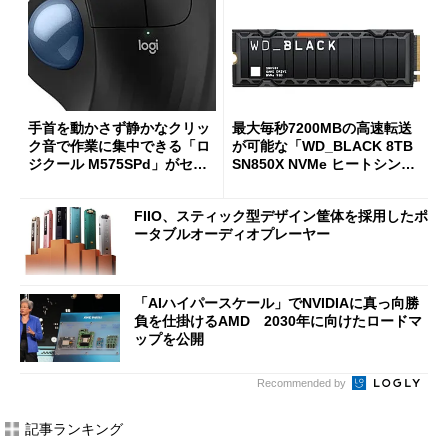
手首を動かさず静かなクリッ
最大毎秒7200MBの高速転送
ク音で作業に集中できる「ロ
が可能な「WD_BLACK 8TB
ジクール M575SPd」がセー
SN850X NVMe ヒートシンク
ルで33％オフの5280円に
付き」が18％オフの17万508
7円に
FIIO、スティック型デザイン筐体を採用したポ
ータブルオーディオプレーヤー
「AIハイパースケール」でNVIDIAに真っ向勝
負を仕掛けるAMD 2030年に向けたロードマ
ップを公開
Recommended by
記事ランキング