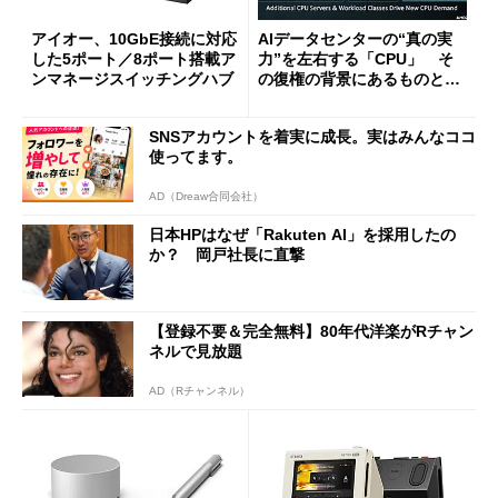
アイオー、10GbE接続に対応
AIデータセンターの“真の実
した5ポート／8ポート搭載ア
力”を左右する「CPU」 そ
ンマネージスイッチングハブ
の復権の背景にあるものと
は？
SNSアカウントを着実に成長。実はみんなココ
使ってます。
AD（Dreaw合同会社）
日本HPはなぜ「Rakuten AI」を採用したの
か？ 岡戸社長に直撃
【登録不要＆完全無料】80年代洋楽がRチャン
ネルで見放題
AD（Rチャンネル）