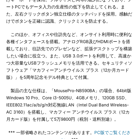
ートPCでもデータ入力の生産性の低下を防止してくれる。ま
た、左右クリックボタン独立仕様のタッチパッドを採用。感触だ
けでボタンを正確に認識、クリックミスを防止する。
このほか、オフィスや往訪先など、オンサイト利用時に便利な
各種インタフェースを搭載。アナログRGB及びHDMIポートを搭
載しており、往訪先でのプレゼンなど、拡張デスクトップを構築
したい場合に役立つ。また、USB 3.0ポートを利用して、高速か
つ大容量なUSBフラッシュメモリを活用できる。セキュリティソ
フトウェア「マカフィーアンチウイルス プラス（12か月カード
版）」を5周年記念モデル特典として付属。
製品の主な仕様は、「MousePro-NB590BA」の場合、64bit版
Windows 10 Pro、Core i3-5005U、4GBメモリ、120GB SSD、
IEEE802.11ac/a/b/g/n対応無線LAN（Intel Dual Band Wireless-
AC 3160）を搭載し、マカフィー アンチウイルス プラス（12カ
月カード版）を付属して5万9800円（税別・送料別途）。
*** 一部省略されたコンテンツがあります。
PC版でご覧くださ