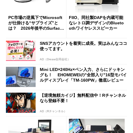
PC市場の逆風下でMicrosoft
FIIO、同社製DAPを内蔵可能
が仕掛ける“サプライズ”と
なレトロ調デザインのBlueto
は？ 2026年後半のSurface
othワイヤレススピーカー
新製品を予想する
SNSアカウントを着実に成長。実はみんなココ
使ってます。
AD（Dreaw合同会社）
Mini LED×240Hz×ペン入力、さらにドッキン
グも！ EHOMEWEIの"全部入り"16型モバイ
ルディスプレイ「TM-160PW」徹底レビュー
【逆境無頼カイジ】無料配信中！Rチャンネル
なら登録不要！
AD（Rチャンネル）