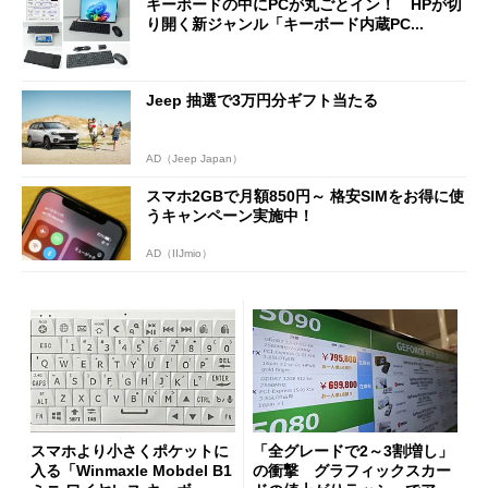
キーボードの中にPCが丸ごとイン！ HPが切
り開く新ジャンル「キーボード内蔵PC...
Jeep 抽選で3万円分ギフト当たる
AD（Jeep Japan）
スマホ2GBで月額850円～ 格安SIMをお得に使
うキャンペーン実施中！
AD（IIJmio）
スマホより小さくポケットに
「全グレードで2～3割増し」
入る「Winmaxle Mobdel B1
の衝撃 グラフィックスカー