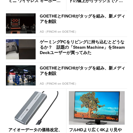
ミニ ワイヤレス キーボー
ドの値上がりラッシュでアキ
ド」がセールで10％オフの37
バの購入制限が深刻化
94円に
GOETHEとFINCHIがタッグを組み、新メディ
アを創設
AD（FINCHI on GOETHE）
ゲーミングPCをリビングに持ち込むとどうな
るか？ 話題の「Steam Machine」をSteam
Deckユーザーが買ってみた
GOETHEとFINCHIがタッグを組み、新メディ
アを創設
AD（FINCHI on GOETHE）
アイオーデータの価格改定、
フルHDより広く4Kより見や