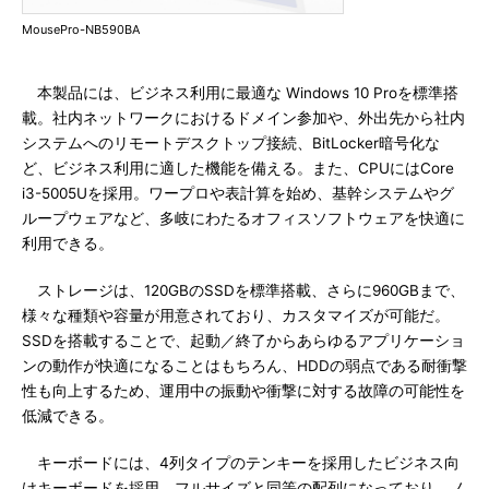
MousePro-NB590BA
本製品には、ビジネス利用に最適な Windows 10 Proを標準搭
載。社内ネットワークにおけるドメイン参加や、外出先から社内
システムへのリモートデスクトップ接続、BitLocker暗号化な
ど、ビジネス利用に適した機能を備える。また、CPUにはCore
i3-5005Uを採用。ワープロや表計算を始め、基幹システムやグ
ループウェアなど、多岐にわたるオフィスソフトウェアを快適に
利用できる。
ストレージは、120GBのSSDを標準搭載、さらに960GBまで、
様々な種類や容量が用意されており、カスタマイズが可能だ。
SSDを搭載することで、起動／終了からあらゆるアプリケーショ
ンの動作が快適になることはもちろん、HDDの弱点である耐衝撃
性も向上するため、運用中の振動や衝撃に対する故障の可能性を
低減できる。
キーボードには、4列タイプのテンキーを採用したビジネス向
けキーボードを採用。フルサイズと同等の配列になっており、ノ