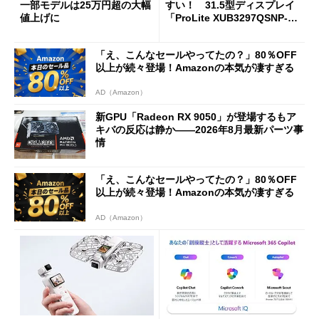
一部モデルは25万円超の大幅
すい！ 31.5型ディスプレイ
値上げに
「ProLite XUB3297QSNP-B
1J」がテレワークにピッタリ
な理由
「え、こんなセールやってたの？」80％OFF
以上が続々登場！Amazonの本気が凄すぎる
AD（Amazon）
新GPU「Radeon RX 9050」が登場するもア
キバの反応は静か――2026年8月最新パーツ事
情
「え、こんなセールやってたの？」80％OFF
以上が続々登場！Amazonの本気が凄すぎる
AD（Amazon）