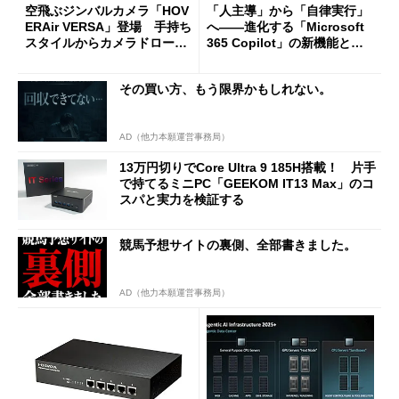
空飛ぶジンバルカメラ「HOV
「人主導」から「自律実行」
ERAir VERSA」登場 手持ち
へ――進化する「Microsoft
スタイルからカメラドローン
365 Copilot」の新機能とエ
に合体変形
ージェントAIの現在地
その買い方、もう限界かもしれない。
AD（他力本願運営事務局）
13万円切りでCore Ultra 9 185H搭載！ 片手
で持てるミニPC「GEEKOM IT13 Max」のコ
スパと実力を検証する
競馬予想サイトの裏側、全部書きました。
AD（他力本願運営事務局）