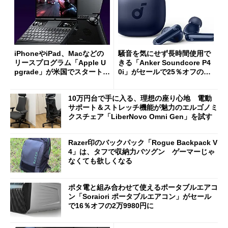
iPhoneやiPad、Macなどの
騒音を気にせず長時間使用で
リースプログラム「Apple U
きる「Anker Soundcore P4
pgrade」が米国でスタート／
0i」がセールで25％オフの59
Bluetooth LEの新規格「Blu
90円に
etooth High Data Throughp
10万円台で手に入る、理想の座り心地 電動
ut」が明...
サポート＆ストレッチ機能が魅力のエルゴノミ
クスチェア「LiberNovo Omni Gen」を試す
Razer印のバックパック「Rogue Backpack V
4」は、タフで収納力バツグン ゲーマーじゃ
なくても欲しくなる
ポタ電と組み合わせて使えるポータブルエアコ
ン「Soraiori ポータブルエアコン」がセール
で16％オフの2万9980円に