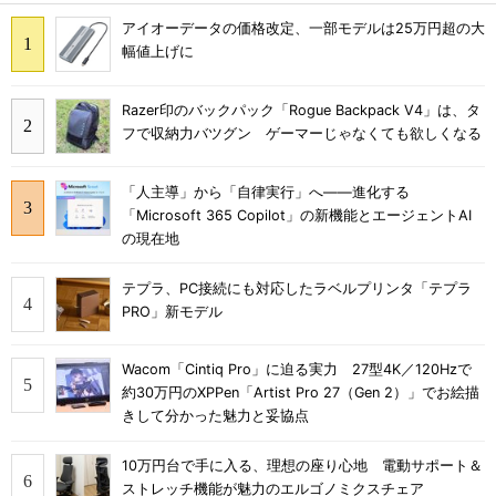
アイオーデータの価格改定、一部モデルは25万円超の大
幅値上げに
Razer印のバックパック「Rogue Backpack V4」は、タ
フで収納力バツグン ゲーマーじゃなくても欲しくなる
「人主導」から「自律実行」へ――進化する
「Microsoft 365 Copilot」の新機能とエージェントAI
の現在地
テプラ、PC接続にも対応したラベルプリンタ「テプラ
PRO」新モデル
Wacom「Cintiq Pro」に迫る実力 27型4K／120Hzで
約30万円のXPPen「Artist Pro 27（Gen 2）」でお絵描
きして分かった魅力と妥協点
10万円台で手に入る、理想の座り心地 電動サポート＆
ストレッチ機能が魅力のエルゴノミクスチェア