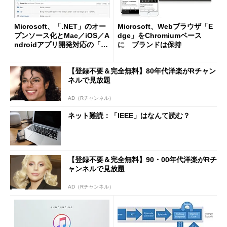
Microsoft、「.NET」のオー
Microsoft、Webブラウザ「E
プンソース化とMac／iOS／A
dge」をChromiumベース
ndroidアプリ開発対応の「Vi
に ブランドは保持
sual Studio 2015」プレビュ
ーを発表
【登録不要＆完全無料】80年代洋楽がRチャン
ネルで見放題
AD（Rチャンネル）
ネット難読：「IEEE」はなんて読む？
【登録不要＆完全無料】90・00年代洋楽がRチ
ャンネルで見放題
AD（Rチャンネル）