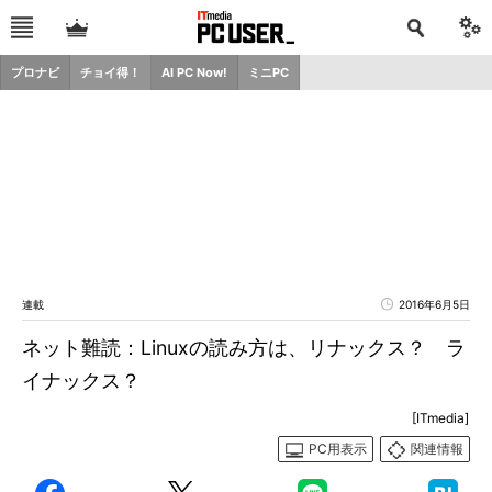
プロナビ
チョイ得！
AI PC Now!
ミニPC
連載
2016年6月5日
ネット難読：Linuxの読み方は、リナックス？ ラ
イナックス？
[ITmedia]
PC用表示
関連情報