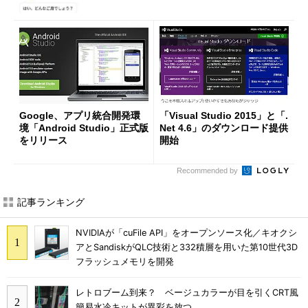
Google、アプリ統合開発環
「Visual Studio 2015」と「.
境「Android Studio」正式版
Net 4.6」のダウンロード提供
をリリース
開始
Recommended by
記事ランキング
NVIDIAが「cuFile API」をオープンソース化／キオクシ
アとSandiskがQLC技術と332積層を用いた第10世代3D
フラッシュメモリを開発
レトロブーム到来？ ベージュカラーが目を引くCRT風
簡易水冷キットが異彩を放つ