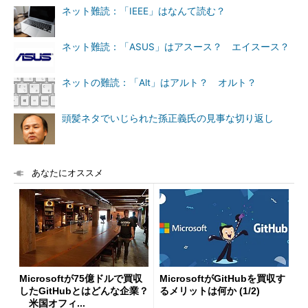
ネット難読：「IEEE」はなんて読む？
ネット難読：「ASUS」はアスース？ エイスース？
ネットの難読：「Alt」はアルト？ オルト？
頭髪ネタでいじられた孫正義氏の見事な切り返し
あなたにオススメ
Microsoftが75億ドルで買収
MicrosoftがGitHubを買収す
したGitHubとはどんな企業？
るメリットは何か (1/2)
米国オフィ...