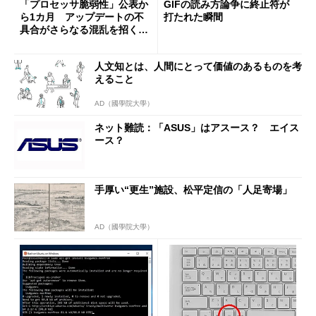
「プロセッサ脆弱性」公表か
GIFの読み方論争に終止符が
ら1カ月 アップデートの不
打たれた瞬間
具合がさらなる混乱を招く
(1/4)
人文知とは、人間にとって価値のあるものを考
えること
AD（國學院大學）
ネット難読：「ASUS」はアスース？ エイス
ース？
手厚い“更生”施設、松平定信の「人足寄場」
AD（國學院大學）