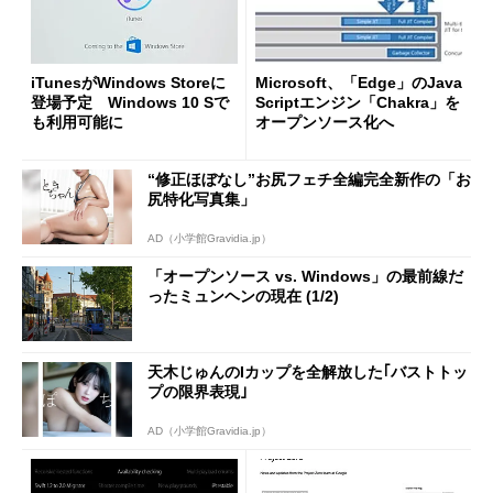
iTunesがWindows Storeに
Microsoft、「Edge」のJava
登場予定 Windows 10 Sで
Scriptエンジン「Chakra」を
も利用可能に
オープンソース化へ
“修正ほぼなし”お尻フェチ全編完全新作の「お
尻特化写真集」
AD（小学館Gravidia.jp）
「オープンソース vs. Windows」の最前線だ
ったミュンヘンの現在 (1/2)
天木じゅんのIカップを全解放した｢バストトッ
プの限界表現｣
AD（小学館Gravidia.jp）