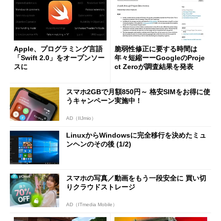
Apple、プログラミング言語
脆弱性修正に要する時間は
「Swift 2.0」をオープンソー
年々短縮ーーGoogleのProje
スに
ct Zeroが調査結果を発表
スマホ2GBで月額850円～ 格安SIMをお得に使
うキャンペーン実施中！
AD（IIJmio）
LinuxからWindowsに完全移行を決めたミュ
ンヘンのその後 (1/2)
スマホの写真／動画をもう一段安全に 買い切
りクラウドストレージ
AD（ITmedia Mobile）