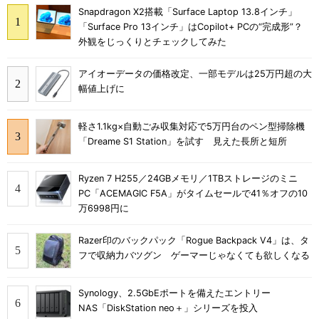
Snapdragon X2搭載「Surface Laptop 13.8インチ」
「Surface Pro 13インチ」はCopilot+ PCの“完成形”？
外観をじっくりとチェックしてみた
アイオーデータの価格改定、一部モデルは25万円超の大
幅値上げに
軽さ1.1kg×自動ごみ収集対応で5万円台のペン型掃除機
「Dreame S1 Station」を試す 見えた長所と短所
Ryzen 7 H255／24GBメモリ／1TBストレージのミニ
PC「ACEMAGIC F5A」がタイムセールで41％オフの10
万6998円に
Razer印のバックパック「Rogue Backpack V4」は、タ
フで収納力バツグン ゲーマーじゃなくても欲しくなる
Synology、2.5GbEポートを備えたエントリー
NAS「DiskStation neo＋」シリーズを投入