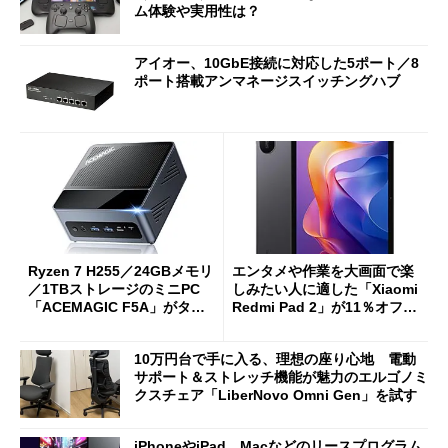
ム体験や実用性は？
アイオー、10GbE接続に対応した5ポート／8
ポート搭載アンマネージスイッチングハブ
Ryzen 7 H255／24GBメモリ
エンタメや作業を大画面で楽
／1TBストレージのミニPC
しみたい人に適した「Xiaomi
「ACEMAGIC F5A」がタイ
Redmi Pad 2」が11％オフの
ムセールで41％オフの10万69
2万4980円に
98円に
10万円台で手に入る、理想の座り心地 電動
サポート＆ストレッチ機能が魅力のエルゴノミ
クスチェア「LiberNovo Omni Gen」を試す
iPhoneやiPad、Macなどのリースプログラム