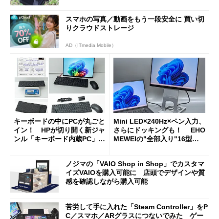
スマホの写真／動画をもう一段安全に 買い切
りクラウドストレージ
AD（ITmedia Mobile）
キーボードの中にPCが丸ごと
Mini LED×240Hz×ペン入力、
イン！ HPが切り開く新ジャ
さらにドッキングも！ EHO
ンル「キーボード内蔵PC」の
MEWEIの"全部入り"16型モ
使い勝手を徹底検証
バイルディスプレイ「TM-16
0PW」徹底レビュー
ノジマの「VAIO Shop in Shop」でカスタマ
イズVAIOを購入可能に 店頭でデザインや質
感を確認しながら購入可能
苦労して手に入れた「Steam Controller」をP
C／スマホ／ARグラスにつないでみた ゲー