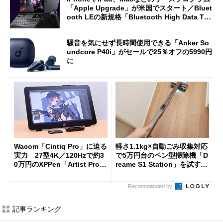
「Apple Upgrade」が米国でスタート／Bluet
ooth LEの新規格「Bluetooth High Data Thr
oughput」が明...
騒音を気にせず長時間使用できる「Anker So
undcore P40i」がセールで25％オフの5990円
に
Wacom「Cintiq Pro」に迫る
軽さ1.1kg×自動ごみ収集対応
実力 27型4K／120Hzで約3
で5万円台のペン型掃除機「D
0万円のXPPen「Artist Pro 2
reame S1 Station」を試す
7（Gen 2）」でお絵描きして
見えた長所と短所
分かった魅力と妥協点
Recommended by
記事ランキング