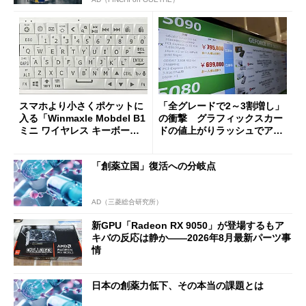
スマホより小さくポケットに
「全グレードで2～3割増し」
入る「Winmaxle Mobdel B1
の衝撃 グラフィックスカー
ミニ ワイヤレス キーボー
ドの値上がりラッシュでアキ
ド」がセールで10％オフの37
バの購入制限が深刻化
94円に
「創薬立国」復活への分岐点
AD（三菱総合研究所）
新GPU「Radeon RX 9050」が登場するもア
キバの反応は静か――2026年8月最新パーツ事
情
日本の創薬力低下、その本当の課題とは