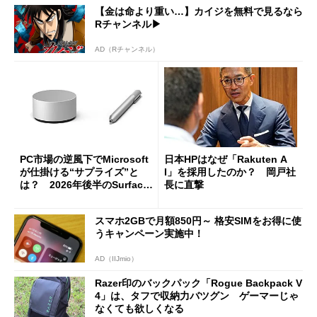
【金は命より重い…】カイジを無料で見るなら
Rチャンネル▶︎
AD（Rチャンネル）
PC市場の逆風下でMicrosoft
日本HPはなぜ「Rakuten A
が仕掛ける“サプライズ”と
I」を採用したのか？ 岡戸社
は？ 2026年後半のSurface
長に直撃
新製品を予想する
スマホ2GBで月額850円～ 格安SIMをお得に使
うキャンペーン実施中！
AD（IIJmio）
Razer印のバックパック「Rogue Backpack V
4」は、タフで収納力バツグン ゲーマーじゃ
なくても欲しくなる