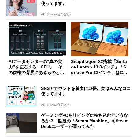
使ってます。
AD（Dreaw合同会社）
AIデータセンターの“真の実
Snapdragon X2搭載「Surfa
力”を左右する「CPU」 そ
ce Laptop 13.8インチ」「S
の復権の背景にあるものと
urface Pro 13インチ」はCop
は？
ilot+ PCの“完成形”？ 外観
をじっくりとチェックしてみ
SNSアカウントを着実に成長。実はみんなココ
た
使ってます。
AD（Dreaw合同会社）
ゲーミングPCをリビングに持ち込むとどうな
るか？ 話題の「Steam Machine」をSteam
Deckユーザーが買ってみた