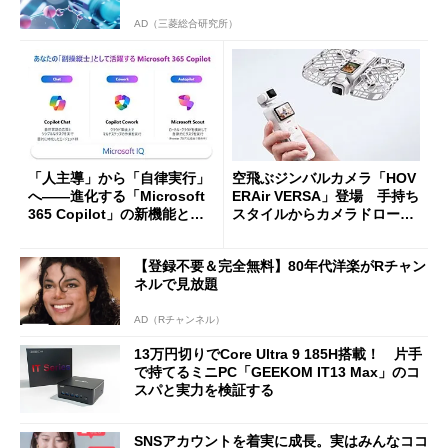
AD（三菱総合研究所）
「人主導」から「自律実行」
空飛ぶジンバルカメラ「HOV
へ――進化する「Microsoft
ERAir VERSA」登場 手持ち
365 Copilot」の新機能とエ
スタイルからカメラドローン
ージェントAIの現在地
に合体変形
【登録不要＆完全無料】80年代洋楽がRチャン
ネルで見放題
AD（Rチャンネル）
13万円切りでCore Ultra 9 185H搭載！ 片手
で持てるミニPC「GEEKOM IT13 Max」のコ
スパと実力を検証する
SNSアカウントを着実に成長。実はみんなココ