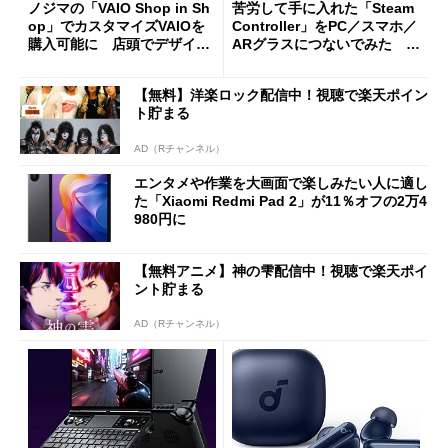
ノジマの「VAIO Shop in Sh
苦労して手に入れた「Steam
op」でカスタマイズVAIOを
Controller」をPC／スマホ／
購入可能に 店頭でデザイン
ARグラスにつないでみた ゲ
や質感を確認しながら購入可
ーム体験や実用性は？
能
【無料】洋楽ロック配信中！視聴で楽天ポイン
ト貯まる
AD（Rチャンネル）
エンタメや作業を大画面で楽しみたい人に適し
た「Xiaomi Redmi Pad 2」が11％オフの2万4
980円に
【無料アニメ】神の雫配信中！視聴で楽天ポイ
ント貯まる
AD（Rチャンネル）