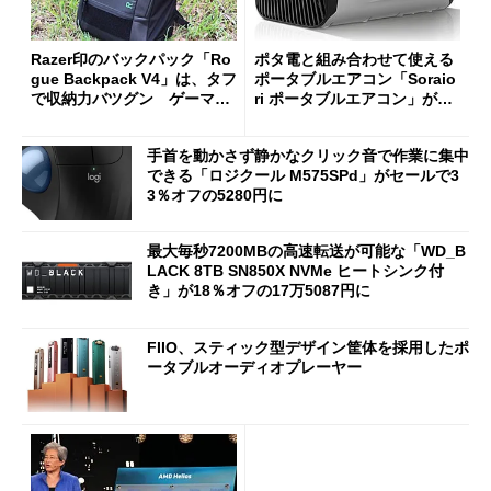
Razer印のバックパック「Ro
ポタ電と組み合わせて使える
gue Backpack V4」は、タフ
ポータブルエアコン「Soraio
で収納力バツグン ゲーマー
ri ポータブルエアコン」がセ
じゃなくても欲しくなる
ールで16％オフの2万9980円
に
手首を動かさず静かなクリック音で作業に集中
できる「ロジクール M575SPd」がセールで3
3％オフの5280円に
最大毎秒7200MBの高速転送が可能な「WD_B
LACK 8TB SN850X NVMe ヒートシンク付
き」が18％オフの17万5087円に
FIIO、スティック型デザイン筐体を採用したポ
ータブルオーディオプレーヤー