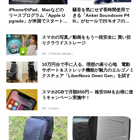
iPhoneやiPad、Macなどの
騒音を気にせず長時間使用で
リースプログラム「Apple U
きる「Anker Soundcore P4
pgrade」が米国でスタート／
0i」がセールで25％オフの59
Bluetooth LEの新規格「Blu
90円に
etooth High Data Throughp
スマホの写真／動画をもう一段安全に 買い切
ut」が明...
りクラウドストレージ
AD（ITmedia Mobile）
10万円台で手に入る、理想の座り心地 電動
サポート＆ストレッチ機能が魅力のエルゴノミ
クスチェア「LiberNovo Omni Gen」を試す
スマホ2GBで月額850円～ 格安SIMをお得に使
うキャンペーン実施中！
AD（IIJmio）