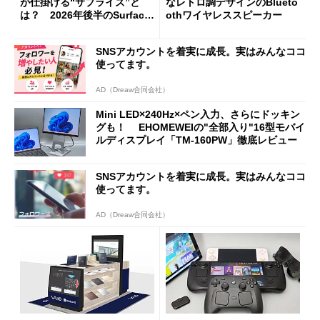
が仕掛ける“サプライズ”と
なレトロ調デザインのBlueto
は？ 2026年後半のSurface
othワイヤレススピーカー
新製品を予想する
SNSアカウントを着実に成長。実はみんなココ
使ってます。
AD（Dreaw合同会社）
Mini LED×240Hz×ペン入力、さらにドッキン
グも！ EHOMEWEIの"全部入り"16型モバイ
ルディスプレイ「TM-160PW」徹底レビュー
SNSアカウントを着実に成長。実はみんなココ
使ってます。
AD（Dreaw合同会社）