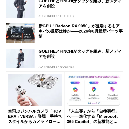
GOETHEとFINCHIがタッグを組み、新メディ
アを創設
AD（FINCHI on GOETHE）
新GPU「Radeon RX 9050」が登場するもア
キバの反応は静か――2026年8月最新パーツ事
情
GOETHEとFINCHIがタッグを組み、新メディ
アを創設
AD（FINCHI on GOETHE）
空飛ぶジンバルカメラ「HOV
「人主導」から「自律実行」
ERAir VERSA」登場 手持ち
へ――進化する「Microsoft
スタイルからカメラドローン
365 Copilot」の新機能とエ
に合体変形
ージェントAIの現在地