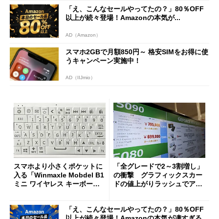
「え、こんなセールやってたの？」80％OFF
以上が続々登場！Amazonの本気が...
AD（Amazon）
スマホ2GBで月額850円～ 格安SIMをお得に使
うキャンペーン実施中！
AD（IIJmio）
スマホより小さくポケットに
「全グレードで2～3割増し」
入る「Winmaxle Mobdel B1
の衝撃 グラフィックスカー
ミニ ワイヤレス キーボー
ドの値上がりラッシュでアキ
ド」がセールで10％オフの37
バの購入制限が深刻化
94円に
「え、こんなセールやってたの？」80％OFF
以上が続々登場！Amazonの本気が凄すぎる