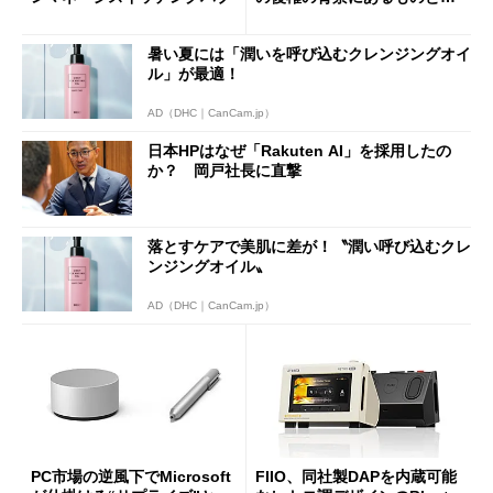
は？
暑い夏には「潤いを呼び込むクレンジングオイ
ル」が最適！
AD（DHC｜CanCam.jp）
日本HPはなぜ「Rakuten AI」を採用したの
か？ 岡戸社長に直撃
落とすケアで美肌に差が！〝潤い呼び込むクレ
ンジングオイル〟
AD（DHC｜CanCam.jp）
PC市場の逆風下でMicrosoft
FIIO、同社製DAPを内蔵可能