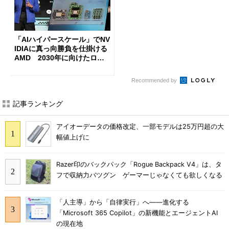
「AIハイパースケール」でNV
IDIAに真っ向勝負を仕掛ける
AMD 2030年に向けたロー
ドマップを公開
Recommended by
記事ランキング
アイオーデータの価格改定、一部モデルは25万円超の大
幅値上げに
Razer印のバックパック「Rogue Backpack V4」は、タ
フで収納力バツグン ゲーマーじゃなくても欲しくなる
「人主導」から「自律実行」へ――進化する
「Microsoft 365 Copilot」の新機能とエージェントAI
の現在地