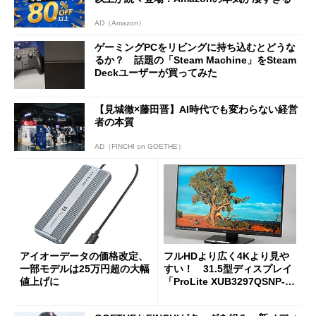
AD（Amazon）
ゲーミングPCをリビングに持ち込むとどうな
るか？ 話題の「Steam Machine」をSteam
Deckユーザーが買ってみた
【見城徹×藤田晋】AI時代でも変わらない経営
者の本質
AD（FINCHI on GOETHE）
アイオーデータの価格改定、
フルHDより広く4Kより見や
一部モデルは25万円超の大幅
すい！ 31.5型ディスプレイ
値上げに
「ProLite XUB3297QSNP-B
1J」がテレワークにピッタリ
な理由