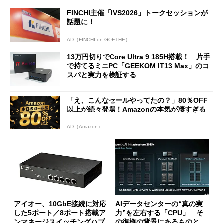
FINCHI主催「IVS2026」トークセッションが
話題に！
AD（FINCHI on GOETHE）
13万円切りでCore Ultra 9 185H搭載！ 片手
で持てるミニPC「GEEKOM IT13 Max」のコ
スパと実力を検証する
「え、こんなセールやってたの？」80％OFF
以上が続々登場！Amazonの本気が凄すぎる
AD（Amazon）
アイオー、10GbE接続に対応
AIデータセンターの“真の実
した5ポート／8ポート搭載ア
力”を左右する「CPU」 そ
ンマネージスイッチングハブ
の復権の背景にあるものと